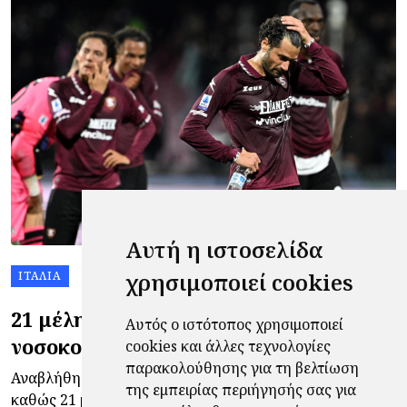
Αυτή η ιστοσελίδα
χρησιμοποιεί cookies
ΙΤΑΛΊΑ
21 μέλη της Σαλερνιτάνα πήγαν στο
Αυτός ο ιστότοπος χρησιμοποιεί
νοσοκομείο με τροφική δηλητηρίαση
cookies και άλλες τεχνολογίες
παρακολούθησης για τη βελτίωση
Αναβλήθηκε ο δεύτερος τελικός παραμονής της Serie B,
της εμπειρίας περιήγησής σας για
καθώς 21 μέλη της Σαλερνιτάνα βρέθηκαν στο