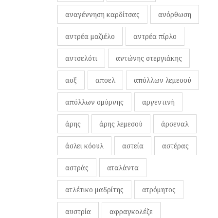
αναγέννηση καρδίτσας
ανόρθωση
αντρέα μαζιέλο
αντρέα πίρλο
αντσελότι
αντώνης στεργιάκης
αοξ
αποελ
απόλλων λεμεσού
απόλλων σμύρνης
αργεντινή
άρης
άρης λεμεσού
άρσεναλ
άσλει κόουλ
αστεία
αστέρας
αστράς
αταλάντα
ατλέτικο μαδρίτης
ατρόμητος
αυστρία
αφραγκολέζε