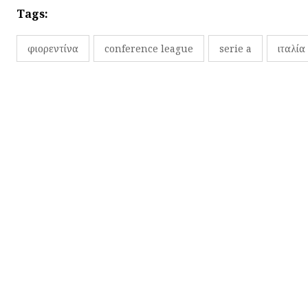
Tags:
φιορεντίνα
conference league
serie a
ιταλία