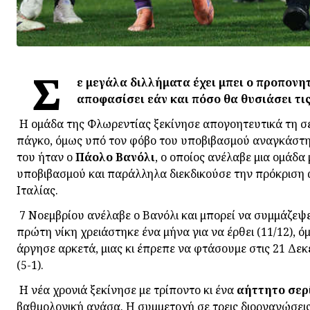
Σ
ε μεγάλα διλλήματα έχει μπει ο προπονη
αποφασίσει εάν και πόσο θα θυσιάσει τι
Η ομάδα της Φλωρεντίας ξεκίνησε απογοητευτικά τη σεζ
πάγκο, όμως υπό τον φόβο του υποβιβασμού αναγκάστηκ
του ήταν ο
Πάολο
Βανόλι
, ο οποίος ανέλαβε μια ομάδ
υποβιβασμού και παράλληλα διεκδικούσε την πρόκριση 
Ιταλίας.
7 Νοεμβρίου ανέλαβε ο Βανόλι και μπορεί να συμμάζεψ
πρώτη νίκη χρειάστηκε ένα μήνα για να έρθει (11/12),
άργησε αρκετά, μιας κι έπρεπε να φτάσουμε στις 21 Δεκ
(5-1).
Η νέα χρονιά ξεκίνησε με τρίποντο κι ένα
αήττητο σερ
βαθμολογική ανάσα. Η συμμετοχή σε τρεις διοργανώσεις 