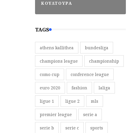
ΚΟΥΛΤΟΥΡΑ
TAGS
athens kallithea
bundesliga
champions league
championship
como cup
conference league
euro 2020
fashion
laliga
ligue 1
ligue 2
mls
premier league
serie a
serie b
serie c
sports