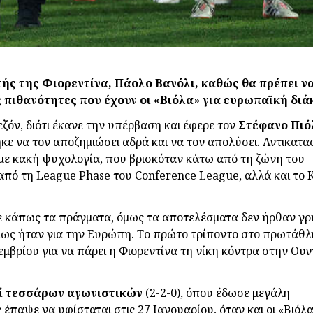
τής της Φιορεντίνα, Πάολο Βανόλι, καθώς θα πρέπει ν
ς πιθανότητες που έχουν οι «Βιόλα» για ευρωπαϊκή διά
όν, διότι έκανε την υπέρβαση και έφερε τον
Στέφανο
Πιό
ε να τον αποζημιώσει αδρά και να τον απολύσει. Αντικατα
α με κακή ψυχολογία, που βρισκόταν κάτω από τη ζώνη του
από τη League Phase του Conference League, αλλά και το
ε κάπως τα πράγματα, όμως τα αποτελέσματα δεν ήρθαν γρ
 όμως ήταν για την Ευρώπη. Το πρώτο τρίποντο στο πρωτάθ
εμβρίου για να πάρει η Φιορεντίνα τη νίκη κόντρα στην Ουν
ί τεσσάρων αγωνιστικών
(2-2-0), όπου έδωσε μεγάλη
έπαψε να υφίσταται στις 27 Ιανουαρίου, όταν και οι «Βιόλ