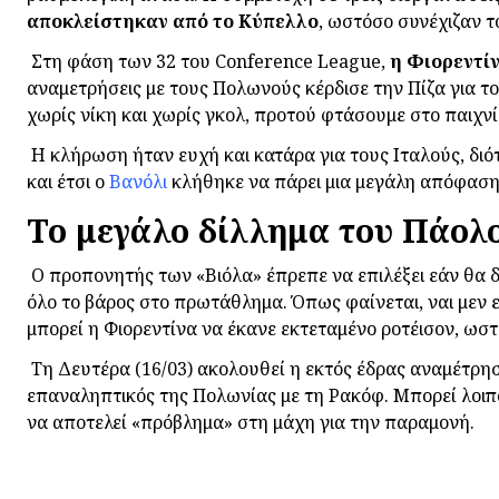
αποκλείστηκαν από το Κύπελλο
, ωστόσο συνέχιζαν 
Στη φάση των 32 του Conference League,
η Φιορεντίν
αναμετρήσεις με τους Πολωνούς κέρδισε την Πίζα για τ
χωρίς νίκη και χωρίς γκολ, προτού φτάσουμε στο παιχνί
Η κλήρωση ήταν ευχή και κατάρα για τους Ιταλούς, διό
και έτσι ο
Βανόλι
κλήθηκε να πάρει μια μεγάλη απόφαση
Το μεγάλο δίλλημα του Πάολ
Ο προπονητής των «Βιόλα» έπρεπε να επιλέξει εάν θα διε
όλο το βάρος στο πρωτάθλημα. Όπως φαίνεται, ναι μεν ε
μπορεί η Φιορεντίνα να έκανε εκτεταμένο ροτέισον, ωστό
Τη Δευτέρα (16/03) ακολουθεί η εκτός έδρας αναμέτρη
επαναληπτικός της Πολωνίας με τη Ρακόφ. Μπορεί λοιπό
να αποτελεί «πρόβλημα» στη μάχη για την παραμονή.