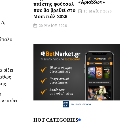
«Αρκάδων»
παίκτης φούτσαλ
που θα βρεθεί στο
13 ΜΑΪ́ΟΥ 2026
Μουντιάλ 2026
 A,
20 ΜΑΪ́ΟΥ 2026
τίπαλο
 ρίξει
καθώς
σης.
ο
εν παύει
HOT CATEGORIES