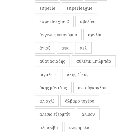
superle
superleague
superleague 2
αβελίνο
άγγελος οικονόμου
αγγλία
άγιαξ
αεκ
αελ
αθανασιάδης
αθλέτικ μπιλμπάο
αιγάλεω
άκης ζήκος
άκης μάντζιος
ακτούρκογλου
αλ αχλί
άλβαρο τεχέρο
αλέσιο τζερμπίν
άλισον
αλμαβίβα
αλφαρέλα