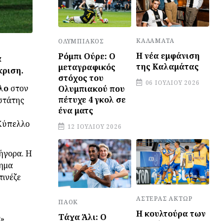
ΚΑΛΑΜΆΤΑ
ΟΛΥΜΠΙΑΚΌΣ
Η νέα εμφάνιση
Ρόμπι Ούρε: Ο
α
της Καλαμάτας
μεταγραφικός
κριση.
στόχος του
06 ΙΟΥΛΊΟΥ 2026
λο
στον
Ολυμπιακού που
πέτυχε 4 γκολ σε
στάτης
ένα ματς
 Κύπελλο
12 ΙΟΥΛΊΟΥ 2026
ήγορα. Η
λημα
τινέζε
ΑΣΤΈΡΑΣ ΆΚΤΩΡ
ΠΑΟΚ
Η κουλτούρα των
Τάχα Άλι: Ο
α»