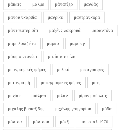
μάικιτς
μάλμε
μάνατζερ
μανδάς
μανού γκαρθία
μανρίκε
μαντράγκορα
μάντσεστερ σίτι
μαξένς λακρουά
μαραντόνα
μαρί-λουίζ έτα
μαρκό
μαρσέιγ
μάσιμο ντονάτι
ματία ντε σίλιο
μεαγραφικές φήμες
μεξικό
μεταγραφές
μεταγραφή
μεταγραφικές φήμες
μετς
μεχίας
μιάλμπι
μίλαν
μίρον μούσλιτς
μιχάλης βοριαζίδης
μιχάλης γρηγορίου
μόδα
μόντσα
μόντσου
μότζι
μουντιάλ 1970