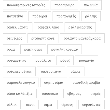
ποδοσφαιρικές ιστορίες
ποδόσφαιρο
πολωνία
ποτσετίνο
πρόεδροι
προπονητές
ράλλης
ράσελ μάρτιν
ραφαέλ λεάο
ρεάλ μαδρίτης
ρέιντζερς
ρίτσαρντ κονέ
ρολάντο μαντράγκορα
ρόμα
ρόμπι ούρε
ρόναλντ κούμαν
ροναλντίνιο
ρονάλντο
ρόουζ
ρουμανία
ρούμπεν ρέγιες
σαλερνιτάνα
σάλκε
σαμουέλε λόνγκο
σαμπντόρια
σαουδική αραβία
σάσα καλάιτζιτς
σασουόλο
σβάρνας
σειρές
σέλτικ
σένσι
σήμα
σίριους
σιφουέντες