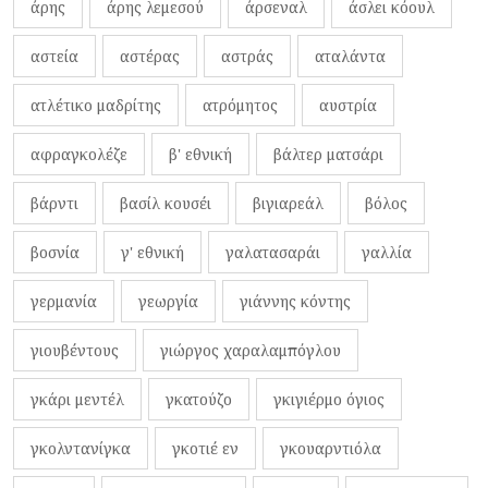
άρης
άρης λεμεσού
άρσεναλ
άσλει κόουλ
αστεία
αστέρας
αστράς
αταλάντα
ατλέτικο μαδρίτης
ατρόμητος
αυστρία
αφραγκολέζε
β' εθνική
βάλτερ ματσάρι
βάρντι
βασίλ κουσέι
βιγιαρεάλ
βόλος
βοσνία
γ' εθνική
γαλατασαράι
γαλλία
γερμανία
γεωργία
γιάννης κόντης
γιουβέντους
γιώργος χαραλαμπόγλου
γκάρι μεντέλ
γκατούζο
γκιγιέρμο όγιος
γκολντανίγκα
γκοτιέ εν
γκουαρντιόλα