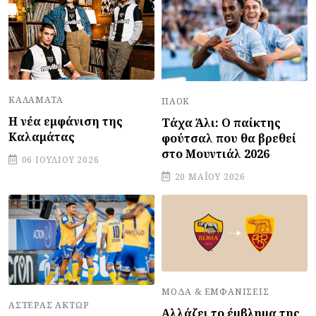
ΚΑΛΑΜΆΤΑ
ΠΑΟΚ
Η νέα εμφάνιση της
Τάχα Άλι: Ο παίκτης
Καλαμάτας
φούτσαλ που θα βρεθεί
στο Μουντιάλ 2026
06 ΙΟΥΛΊΟΥ 2026
20 ΜΑΪ́ΟΥ 2026
ΜΌΔΑ & ΕΜΦΑΝΊΣΕΙΣ
ΑΣΤΈΡΑΣ ΆΚΤΩΡ
Αλλάζει το έμβλημα της