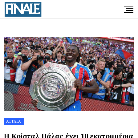
ΑΓΓΛΊΑ
Η Κρίσταλ Πάλας έχει 10 εκατομμύρια