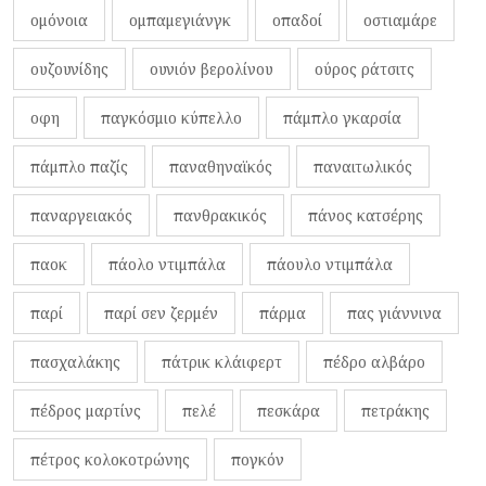
ομόνοια
ομπαμεγιάνγκ
οπαδοί
οστιαμάρε
ουζουνίδης
ουνιόν βερολίνου
ούρος ράτσιτς
οφη
παγκόσμιο κύπελλο
πάμπλο γκαρσία
πάμπλο παζίς
παναθηναϊκός
παναιτωλικός
παναργειακός
πανθρακικός
πάνος κατσέρης
παοκ
πάολο ντιμπάλα
πάουλο ντιμπάλα
παρί
παρί σεν ζερμέν
πάρμα
πας γιάννινα
πασχαλάκης
πάτρικ κλάιφερτ
πέδρο αλβάρο
πέδρος μαρτίνς
πελέ
πεσκάρα
πετράκης
πέτρος κολοκοτρώνης
πογκόν