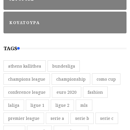
ΚΟΥΛΤΟΥΡΑ
TAGS
athens kallithea
bundesliga
champions league
championship
como cup
conference league
euro 2020
fashion
laliga
ligue 1
ligue 2
mls
premier league
serie a
serie b
serie c