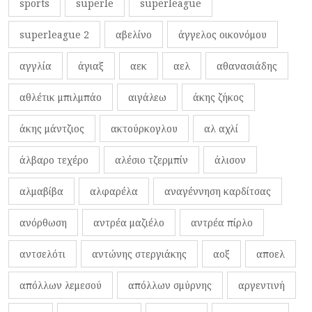
sports
superle
superleague
superleague 2
αβελίνο
άγγελος οικονόμου
αγγλία
άγιαξ
αεκ
αελ
αθανασιάδης
αθλέτικ μπιλμπάο
αιγάλεω
άκης ζήκος
άκης μάντζιος
ακτούρκογλου
αλ αχλί
άλβαρο τεχέρο
αλέσιο τζερμπίν
άλισον
αλμαβίβα
αλφαρέλα
αναγέννηση καρδίτσας
ανόρθωση
αντρέα μαζιέλο
αντρέα πίρλο
αντσελότι
αντώνης στεργιάκης
αοξ
αποελ
απόλλων λεμεσού
απόλλων σμύρνης
αργεντινή