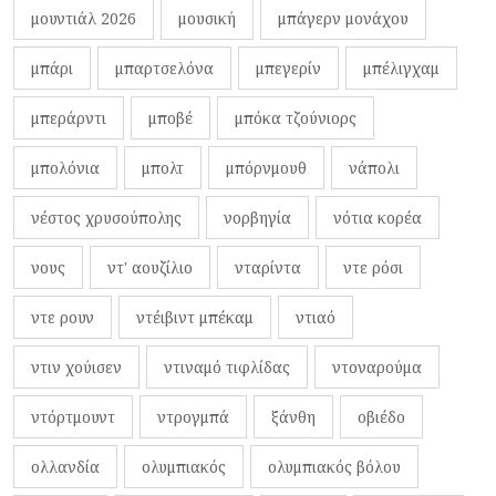
μουντιάλ 2026
μουσική
μπάγερν μονάχου
μπάρι
μπαρτσελόνα
μπεγερίν
μπέλιγχαμ
μπεράρντι
μποβέ
μπόκα τζούνιορς
μπολόνια
μπολτ
μπόρνμουθ
νάπολι
νέστος χρυσούπολης
νορβηγία
νότια κορέα
νους
ντ' αουζίλιο
νταρίντα
ντε ρόσι
ντε ρουν
ντέιβιντ μπέκαμ
ντιαό
ντιν χούισεν
ντιναμό τιφλίδας
ντοναρούμα
ντόρτμουντ
ντρογμπά
ξάνθη
οβιέδο
ολλανδία
ολυμπιακός
ολυμπιακός βόλου