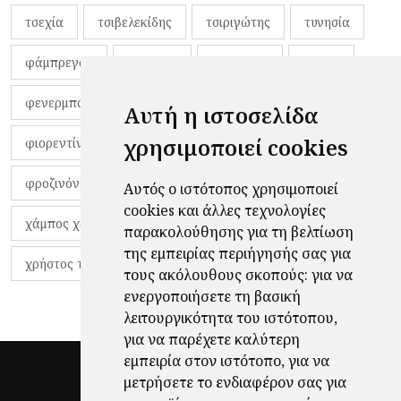
τσεχία
τσιβελεκίδης
τσιριγώτης
τυνησία
φάμπρεγας
φανέλες
φαντιγκά
φαρές
φενερμπαχτσέ
φερνάντο τόρες
φίλαθλοι
Αυτή η ιστοσελίδα
χρησιμοποιεί cookies
φιορεντίνα
φιρμίνο
φρανκ ντε μπουρ
φροζινόνε
φωκικός
χαβίτο
Αυτός ο ιστότοπος χρησιμοποιεί
cookies και άλλες τεχνολογίες
χάμπος χαραλάμπους
χάρι πότερ
παρακολούθησης για τη βελτίωση
της εμπειρίας περιήγησής σας για
χρήστος τζόλης
τους ακόλουθους σκοπούς:
για να
ενεργοποιήσετε τη βασική
λειτουργικότητα του ιστότοπου
,
για να παρέχετε καλύτερη
εμπειρία στον ιστότοπο
,
για να
μετρήσετε το ενδιαφέρον σας για