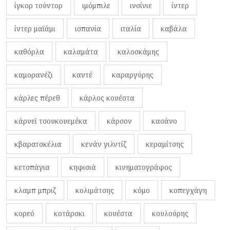
ίγκορ τούντορ
ιμόμπιλε
ινσίνιε
ίντερ
ίντερ μαϊάμι
ισπανία
ιταλία
καβάλα
καθόρλα
καλαμάτα
καλοσκάμης
καμορανέζι
καντέ
καραργύρης
κάρλες πέρεθ
κάρλος κουέστα
κάρνεϊ τσουκουεμέκα
κάρσον
κασάνο
κβαρατσκέλια
κενάν γιλντίζ
κεραμίτσης
κετσπάγια
κηφισιά
κινηματογράφος
κλαμπ μπριζ
κολιμάτσης
κόμο
κοπεγχάγη
κορεό
κοτάρσκι
κουέστα
κουλούρης