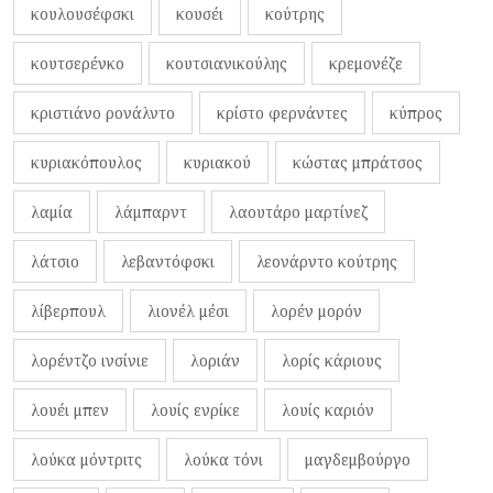
κουλουσέφσκι
κουσέι
κούτρης
κουτσερένκο
κουτσιανικούλης
κρεμονέζε
κριστιάνο ρονάλντο
κρίστο φερνάντες
κύπρος
κυριακόπουλος
κυριακού
κώστας μπράτσος
λαμία
λάμπαρντ
λαουτάρο μαρτίνεζ
λάτσιο
λεβαντόφσκι
λεονάρντο κούτρης
λίβερπουλ
λιονέλ μέσι
λορέν μορόν
λορέντζο ινσίνιε
λοριάν
λορίς κάριους
λουέι μπεν
λουίς ενρίκε
λουίς καριόν
λούκα μόντριτς
λούκα τόνι
μαγδεμβούργο