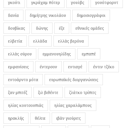
γκούτι
γκράχαμ πότερ
γουλβς
γουότφορντ
δανία
δημήτρης νικολάου
δημοσιογράφοι
δουβίκας
δώνης
έζε
εθνικές ομάδες
ελβετία
ελλάδα
ελλάς βερόνα
ελλάς σύρου
εμμανουηλίδης
εμπαπέ
εμφανίσεις
έντερσον
εντιαγέ
έντιν τζέκο
εντοάρντο μότα
ευρωπαϊκές διοργανώσεις
ζαν μπιτέζ
ζιλ βιθέντε
ζλάτκο τρίπιτς
ηλίας κουτσουπιάς
ηλίας χαραλάμπους
ηρακλής
θέλτα
ιβάν γιούριτς