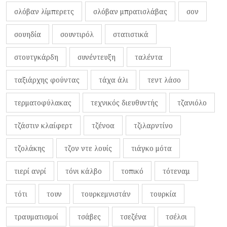
σλόβαν λίμπερετς
σλόβαν μπρατισλάβας
σον
σουηδία
σουντιρόλ
στατιστικά
στουτγκάρδη
συνέντευξη
ταλέντα
ταξιάρχης φούντας
τάχα άλι
τεντ λάσο
τερματοφύλακας
τεχνικός διευθυντής
τζανιόλο
τζάστιν κλαίφερτ
τζένοα
τζιλαρντίνο
τζολάκης
τζον ντε λουίς
τιάγκο μότα
τιερί ανρί
τόνι κάλβο
τοπικό
τότεναμ
τότι
τουν
τουρκεμνιστάν
τουρκία
τραυματισμοί
τσάβες
τσεζένα
τσέλσι