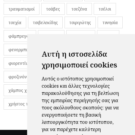
τραυματισμοί
τσάβες
τσεζένα
τσέλσι
τσεχία
τσιβελεκίδης
τσιριγώτης
τυνησία
φάμπρεγας
φανέλες
φαντιγκά
φαρές
φενερμπαχτσέ
φερνάντο τόρες
φίλαθλοι
Αυτή η ιστοσελίδα
χρησιμοποιεί cookies
φιορεντίνα
φιρμίνο
φρανκ ντε μπουρ
φροζινόνε
φωκικός
χαβίτο
Αυτός ο ιστότοπος χρησιμοποιεί
cookies και άλλες τεχνολογίες
χάμπος χαραλάμπους
χάρι πότερ
παρακολούθησης για τη βελτίωση
της εμπειρίας περιήγησής σας για
χρήστος τζόλης
τους ακόλουθους σκοπούς:
για να
ενεργοποιήσετε τη βασική
λειτουργικότητα του ιστότοπου
,
για να παρέχετε καλύτερη