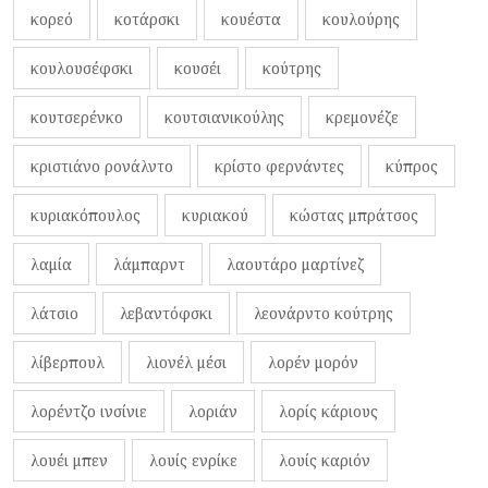
κορεό
κοτάρσκι
κουέστα
κουλούρης
κουλουσέφσκι
κουσέι
κούτρης
κουτσερένκο
κουτσιανικούλης
κρεμονέζε
κριστιάνο ρονάλντο
κρίστο φερνάντες
κύπρος
κυριακόπουλος
κυριακού
κώστας μπράτσος
λαμία
λάμπαρντ
λαουτάρο μαρτίνεζ
λάτσιο
λεβαντόφσκι
λεονάρντο κούτρης
λίβερπουλ
λιονέλ μέσι
λορέν μορόν
λορέντζο ινσίνιε
λοριάν
λορίς κάριους
λουέι μπεν
λουίς ενρίκε
λουίς καριόν