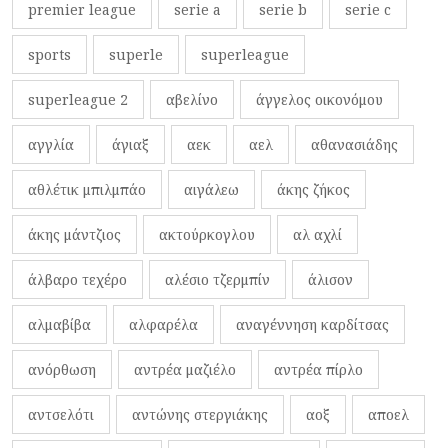
premier league
serie a
serie b
serie c
sports
superle
superleague
superleague 2
αβελίνο
άγγελος οικονόμου
αγγλία
άγιαξ
αεκ
αελ
αθανασιάδης
αθλέτικ μπιλμπάο
αιγάλεω
άκης ζήκος
άκης μάντζιος
ακτούρκογλου
αλ αχλί
άλβαρο τεχέρο
αλέσιο τζερμπίν
άλισον
αλμαβίβα
αλφαρέλα
αναγέννηση καρδίτσας
ανόρθωση
αντρέα μαζιέλο
αντρέα πίρλο
αντσελότι
αντώνης στεργιάκης
αοξ
αποελ