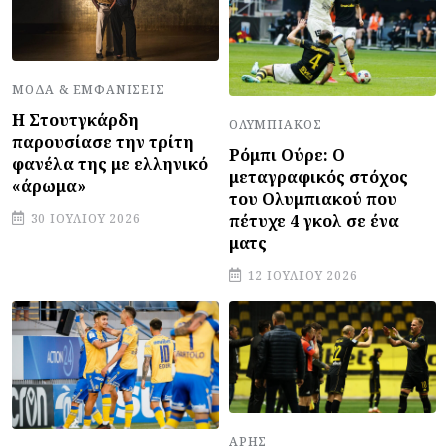
ΜΌΔΑ & ΕΜΦΑΝΊΣΕΙΣ
Η Στουτγκάρδη
ΟΛΥΜΠΙΑΚΌΣ
παρουσίασε την τρίτη
Ρόμπι Ούρε: Ο
φανέλα της με ελληνικό
μεταγραφικός στόχος
«άρωμα»
του Ολυμπιακού που
πέτυχε 4 γκολ σε ένα
30 ΙΟΥΛΊΟΥ 2026
ματς
12 ΙΟΥΛΊΟΥ 2026
ΆΡΗΣ