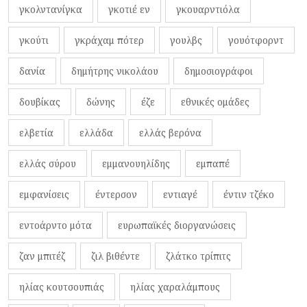
γκολντανίγκα
γκοτιέ εν
γκουαρντιόλα
γκούτι
γκράχαμ πότερ
γουλβς
γουότφορντ
δανία
δημήτρης νικολάου
δημοσιογράφοι
δουβίκας
δώνης
έζε
εθνικές ομάδες
ελβετία
ελλάδα
ελλάς βερόνα
ελλάς σύρου
εμμανουηλίδης
εμπαπέ
εμφανίσεις
έντερσον
εντιαγέ
έντιν τζέκο
εντοάρντο μότα
ευρωπαϊκές διοργανώσεις
ζαν μπιτέζ
ζιλ βιθέντε
ζλάτκο τρίπιτς
ηλίας κουτσουπιάς
ηλίας χαραλάμπους