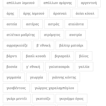
απόλλων λεμεσού
απόλλων σμύρνης
αργεντινή
άρης
άρης λεμεσού
άρσεναλ
άσλει κόουλ
αστεία
αστέρας
αστράς
αταλάντα
ατλέτικο μαδρίτης
ατρόμητος
αυστρία
αφραγκολέζε
β' εθνική
βάλτερ ματσάρι
βάρντι
βασίλ κουσέι
βιγιαρεάλ
βόλος
βοσνία
γ' εθνική
γαλατασαράι
γαλλία
γερμανία
γεωργία
γιάννης κόντης
γιουβέντους
γιώργος χαραλαμπόγλου
γκάρι μεντέλ
γκατούζο
γκιγιέρμο όγιος