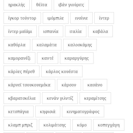
ηρακλής
θέλτα
ιβάν γιούριτς
ίγκορ τούντορ
ιμόμπιλε
ινσίνιε
ίντερ
ίντερ μαϊάμι
ισπανία
ιταλία
καβάλα
καθόρλα
καλαμάτα
καλοσκάμης
καμορανέζι
καντέ
καραργύρης
κάρλες πέρεθ
κάρλος κουέστα
κάρνεϊ τσουκουεμέκα
κάρσον
κασάνο
κβαρατσκέλια
κενάν γιλντίζ
κεραμίτσης
κετσπάγια
κηφισιά
κινηματογράφος
κλαμπ μπριζ
κολιμάτσης
κόμο
κοπεγχάγη