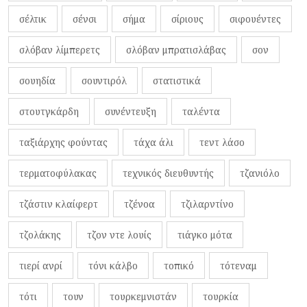
σέλτικ
σένσι
σήμα
σίριους
σιφουέντες
σλόβαν λίμπερετς
σλόβαν μπρατισλάβας
σον
σουηδία
σουντιρόλ
στατιστικά
στουτγκάρδη
συνέντευξη
ταλέντα
ταξιάρχης φούντας
τάχα άλι
τεντ λάσο
τερματοφύλακας
τεχνικός διευθυντής
τζανιόλο
τζάστιν κλαίφερτ
τζένοα
τζιλαρντίνο
τζολάκης
τζον ντε λουίς
τιάγκο μότα
τιερί ανρί
τόνι κάλβο
τοπικό
τότεναμ
τότι
τουν
τουρκεμνιστάν
τουρκία