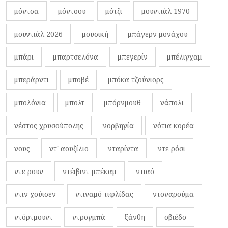
μόντσα
μόντσου
μότζι
μουντιάλ 1970
μουντιάλ 2026
μουσική
μπάγερν μονάχου
μπάρι
μπαρτσελόνα
μπεγερίν
μπέλιγχαμ
μπεράρντι
μποβέ
μπόκα τζούνιορς
μπολόνια
μπολτ
μπόρνμουθ
νάπολι
νέστος χρυσούπολης
νορβηγία
νότια κορέα
νους
ντ' αουζίλιο
νταρίντα
ντε ρόσι
ντε ρουν
ντέιβιντ μπέκαμ
ντιαό
ντιν χούισεν
ντιναμό τιφλίδας
ντοναρούμα
ντόρτμουντ
ντρογμπά
ξάνθη
οβιέδο