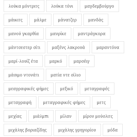
λούκα μόντριτς
λούκα τόνι
μαγδεμβούργο
μάικιτς
μάλμε
μάνατζερ
μανδάς
μανού γκαρθία
μανρίκε
μαντράγκορα
μάντσεστερ σίτι
μαξένς λακρουά
μαραντόνα
μαρί-λουίζ έτα
μαρκό
μαρσέιγ
μάσιμο ντονάτι
ματία ντε σίλιο
μεαγραφικές φήμες
μεξικό
μεταγραφές
μεταγραφή
μεταγραφικές φήμες
μετς
μεχίας
μιάλμπι
μίλαν
μίρον μούσλιτς
μιχάλης βοριαζίδης
μιχάλης γρηγορίου
μόδα