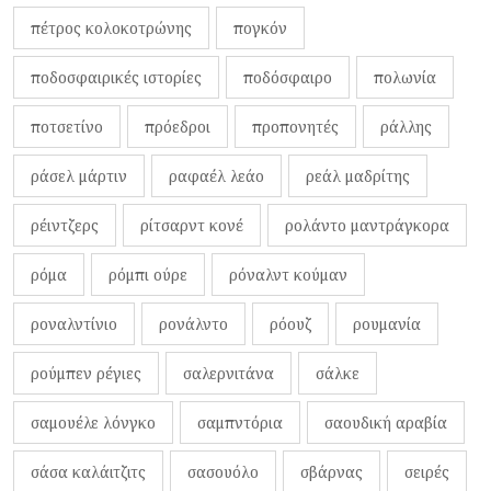
πέτρος κολοκοτρώνης
πογκόν
ποδοσφαιρικές ιστορίες
ποδόσφαιρο
πολωνία
ποτσετίνο
πρόεδροι
προπονητές
ράλλης
ράσελ μάρτιν
ραφαέλ λεάο
ρεάλ μαδρίτης
ρέιντζερς
ρίτσαρντ κονέ
ρολάντο μαντράγκορα
ρόμα
ρόμπι ούρε
ρόναλντ κούμαν
ροναλντίνιο
ρονάλντο
ρόουζ
ρουμανία
ρούμπεν ρέγιες
σαλερνιτάνα
σάλκε
σαμουέλε λόνγκο
σαμπντόρια
σαουδική αραβία
σάσα καλάιτζιτς
σασουόλο
σβάρνας
σειρές