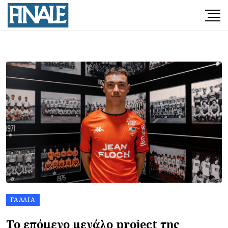
ΓΑΛΛΊΑ
Το επόμενο μεγάλο project της