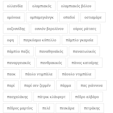
ολλανδία
ολυμπιακός
ολυμπιακός βόλου
ομόνοια
ομπαμεγιάνγκ
οπαδοί
οστιαμάρε
ουζουνίδης
ουνιόν βερολίνου
ούρος ράτσιτς
οφη
παγκόσμιο κύπελλο
πάμπλο γκαρσία
πάμπλο παζίς
παναθηναϊκός
παναιτωλικός
παναργειακός
πανθρακικός
πάνος κατσέρης
παοκ
πάολο ντιμπάλα
πάουλο ντιμπάλα
παρί
παρί σεν ζερμέν
πάρμα
πας γιάννινα
πασχαλάκης
πάτρικ κλάιφερτ
πέδρο αλβάρο
πέδρος μαρτίνς
πελέ
πεσκάρα
πετράκης