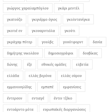
γιώργος χαραλαμπόγλου
γκάρι μεντέλ
γκατούζο
γκιγιέρμο όγιος
γκολντανίγκα
γκοτιέ εν
γκουαρντιόλα
γκούτι
γκράχαμ πότερ
γουλβς
γουότφορντ
δανία
δημήτρης νικολάου
δημοσιογράφοι
δουβίκας
δώνης
έζε
εθνικές ομάδες
ελβετία
ελλάδα
ελλάς βερόνα
ελλάς σύρου
εμμανουηλίδης
εμπαπέ
εμφανίσεις
έντερσον
εντιαγέ
έντιν τζέκο
εντοάρντο μότα
ευρωπαϊκές διοργανώσεις