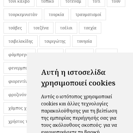
τόνι κάλβο
τοπικό
τότεναμ
τότι
τουν
τουρκεμνιστάν
τουρκία
τραυματισμοί
τσάβες
τσεζένα
τσέλσι
τσεχία
τσιβελεκίδης
τσιριγώτης
τυνησία
φάμπρεγας
φανέλες
φαντιγκά
φαρές
φενερμπαχτσέ
φερνάντο τόρες
φίλαθλοι
Αυτή η ιστοσελίδα
χρησιμοποιεί cookies
φιορεντίνα
φιρμίνο
φρανκ ντε μπουρ
φροζινόνε
φωκικός
χαβίτο
Αυτός ο ιστότοπος χρησιμοποιεί
cookies και άλλες τεχνολογίες
χάμπος χαραλάμπους
χάρι πότερ
παρακολούθησης για τη βελτίωση
της εμπειρίας περιήγησής σας για
χρήστος τζόλης
τους ακόλουθους σκοπούς:
για να
ενεργοποιήσετε τη βασική