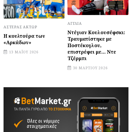
ΑΓΓΛΊΑ
ΑΣΤΈΡΑΣ ΆΚΤΩΡ
Ντέγιαν Κουλουσέφσκι:
Η κουλτούρα των
Τραυματίστηκε με
«Αρκάδων»
Ποστέκογλου,
επιστρέφει με... Ντε
13 ΜΑΪ́ΟΥ 2026
Τζέρμπι
30 ΜΑΡΤΊΟΥ 2026