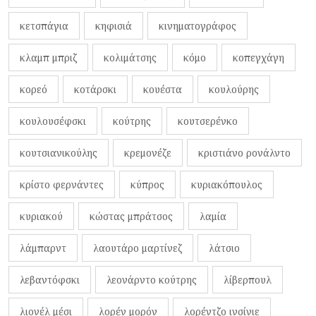
κετσπάγια
κηφισιά
κινηματογράφος
κλαμπ μπριζ
κολιμάτσης
κόμο
κοπεγχάγη
κορεό
κοτάρσκι
κουέστα
κουλούρης
κουλουσέφσκι
κούτρης
κουτσερένκο
κουτσιανικούλης
κρεμονέζε
κριστιάνο ρονάλντο
κρίστο φερνάντες
κύπρος
κυριακόπουλος
κυριακού
κώστας μπράτσος
λαμία
λάμπαρντ
λαουτάρο μαρτίνεζ
λάτσιο
λεβαντόφσκι
λεονάρντο κούτρης
λίβερπουλ
λιονέλ μέσι
λορέν μορόν
λορέντζο ινσίνιε