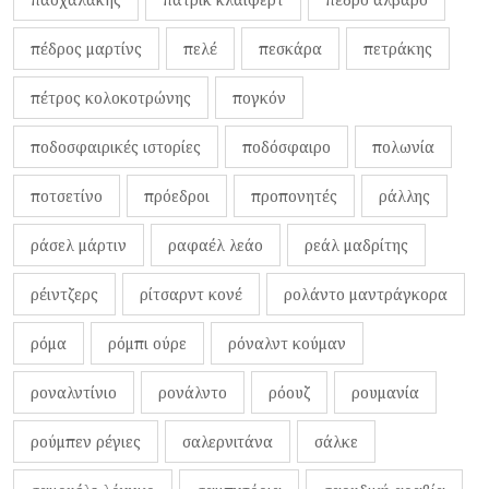
πέδρος μαρτίνς
πελέ
πεσκάρα
πετράκης
πέτρος κολοκοτρώνης
πογκόν
ποδοσφαιρικές ιστορίες
ποδόσφαιρο
πολωνία
ποτσετίνο
πρόεδροι
προπονητές
ράλλης
ράσελ μάρτιν
ραφαέλ λεάο
ρεάλ μαδρίτης
ρέιντζερς
ρίτσαρντ κονέ
ρολάντο μαντράγκορα
ρόμα
ρόμπι ούρε
ρόναλντ κούμαν
ροναλντίνιο
ρονάλντο
ρόουζ
ρουμανία
ρούμπεν ρέγιες
σαλερνιτάνα
σάλκε