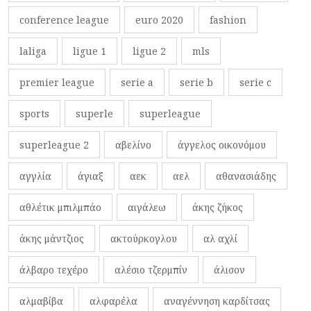
conference league
euro 2020
fashion
laliga
ligue 1
ligue 2
mls
premier league
serie a
serie b
serie c
sports
superle
superleague
superleague 2
αβελίνο
άγγελος οικονόμου
αγγλία
άγιαξ
αεκ
αελ
αθανασιάδης
αθλέτικ μπιλμπάο
αιγάλεω
άκης ζήκος
άκης μάντζιος
ακτούρκογλου
αλ αχλί
άλβαρο τεχέρο
αλέσιο τζερμπίν
άλισον
αλμαβίβα
αλφαρέλα
αναγέννηση καρδίτσας