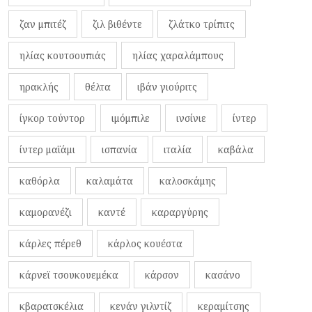
ζαν μπιτέζ
ζιλ βιθέντε
ζλάτκο τρίπιτς
ηλίας κουτσουπιάς
ηλίας χαραλάμπους
ηρακλής
θέλτα
ιβάν γιούριτς
ίγκορ τούντορ
ιμόμπιλε
ινσίνιε
ίντερ
ίντερ μαϊάμι
ισπανία
ιταλία
καβάλα
καθόρλα
καλαμάτα
καλοσκάμης
καμορανέζι
καντέ
καραργύρης
κάρλες πέρεθ
κάρλος κουέστα
κάρνεϊ τσουκουεμέκα
κάρσον
κασάνο
κβαρατσκέλια
κενάν γιλντίζ
κεραμίτσης