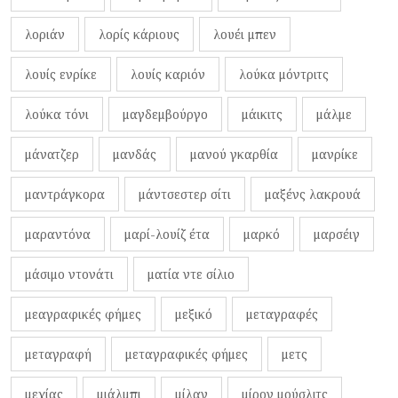
λοριάν
λορίς κάριους
λουέι μπεν
λουίς ενρίκε
λουίς καριόν
λούκα μόντριτς
λούκα τόνι
μαγδεμβούργο
μάικιτς
μάλμε
μάνατζερ
μανδάς
μανού γκαρθία
μανρίκε
μαντράγκορα
μάντσεστερ σίτι
μαξένς λακρουά
μαραντόνα
μαρί-λουίζ έτα
μαρκό
μαρσέιγ
μάσιμο ντονάτι
ματία ντε σίλιο
μεαγραφικές φήμες
μεξικό
μεταγραφές
μεταγραφή
μεταγραφικές φήμες
μετς
μεχίας
μιάλμπι
μίλαν
μίρον μούσλιτς