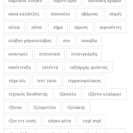
σαμουέλε λόνγκο
σαμπντόρια
σαουδική αραβία
σάσα καλάιτζιτς
σασουόλο
σβάρνας
σειρές
σέλτικ
σένσι
σήμα
σίριους
σιφουέντες
σλόβαν μπρατισλάβας
σον
σουηδία
σουντιρόλ
στατιστικά
στουτγκάρδη
συνέντευξη
ταλέντα
ταξιάρχης φούντας
τάχα άλι
τεντ λάσο
τερματοφύλακας
τεχνικός διευθυντής
τζανιόλο
τζάστιν κλαίφερτ
τζένοα
τζιλαρντίνο
τζολάκης
τζον ντε λουίς
τιάγκο μότα
τιερί ανρί