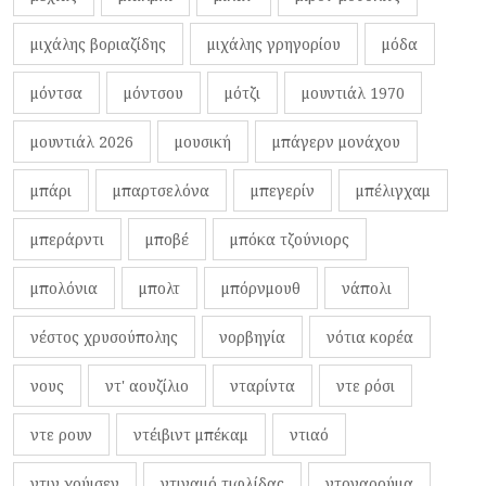
μιχάλης βοριαζίδης
μιχάλης γρηγορίου
μόδα
μόντσα
μόντσου
μότζι
μουντιάλ 1970
μουντιάλ 2026
μουσική
μπάγερν μονάχου
μπάρι
μπαρτσελόνα
μπεγερίν
μπέλιγχαμ
μπεράρντι
μποβέ
μπόκα τζούνιορς
μπολόνια
μπολτ
μπόρνμουθ
νάπολι
νέστος χρυσούπολης
νορβηγία
νότια κορέα
νους
ντ' αουζίλιο
νταρίντα
ντε ρόσι
ντε ρουν
ντέιβιντ μπέκαμ
ντιαό
ντιν χούισεν
ντιναμό τιφλίδας
ντοναρούμα