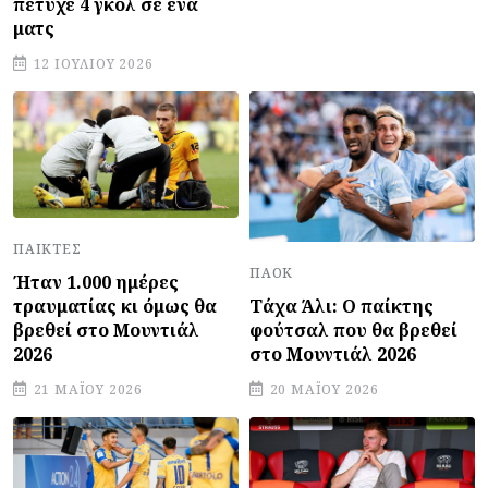
πέτυχε 4 γκολ σε ένα
ματς
12 ΙΟΥΛΊΟΥ 2026
ΠΑΊΚΤΕΣ
ΠΑΟΚ
Ήταν 1.000 ημέρες
Τάχα Άλι: Ο παίκτης
τραυματίας κι όμως θα
φούτσαλ που θα βρεθεί
βρεθεί στο Μουντιάλ
στο Μουντιάλ 2026
2026
20 ΜΑΪ́ΟΥ 2026
21 ΜΑΪ́ΟΥ 2026