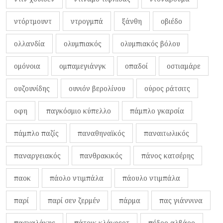
ντόρτμουντ
ντρογμπά
ξάνθη
οβιέδο
ολλανδία
ολυμπιακός
ολυμπιακός βόλου
ομόνοια
ομπαμεγιάνγκ
οπαδοί
οστιαμάρε
ουζουνίδης
ουνιόν βερολίνου
ούρος ράτσιτς
οφη
παγκόσμιο κύπελλο
πάμπλο γκαρσία
πάμπλο παζίς
παναθηναϊκός
παναιτωλικός
παναργειακός
πανθρακικός
πάνος κατσέρης
παοκ
πάολο ντιμπάλα
πάουλο ντιμπάλα
παρί
παρί σεν ζερμέν
πάρμα
πας γιάννινα
πασχαλάκης
πάτρικ κλάιφερτ
πέδρο αλβάρο