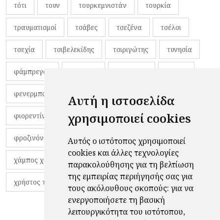
τότι
τουν
τουρκεμνιστάν
τουρκία
τραυματισμοί
τσάβες
τσεζένα
τσέλσι
τσεχία
τσιβελεκίδης
τσιριγώτης
τυνησία
φάμπρεγας
φανέλες
φαντιγκά
φαρές
φενερμπαχτσέ
φερνάντο τόρες
φίλαθλοι
Αυτή η ιστοσελίδα
χρησιμοποιεί cookies
φιορεντίνα
φιρμίνο
φρανκ ντε μπουρ
φροζινόνε
φωκικός
χαβίτο
Αυτός ο ιστότοπος χρησιμοποιεί
cookies και άλλες τεχνολογίες
χάμπος χαραλάμπους
χάρι πότερ
παρακολούθησης για τη βελτίωση
της εμπειρίας περιήγησής σας για
χρήστος τζόλης
τους ακόλουθους σκοπούς:
για να
ενεργοποιήσετε τη βασική
λειτουργικότητα του ιστότοπου
,