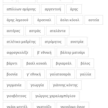
απόλλων σμύρνης
αργεντινή
άρης
άρης λεμεσού
άρσεναλ
άσλει κόουλ
αστεία
αστέρας
αστράς
αταλάντα
ατλέτικο μαδρίτης
ατρόμητος
αυστρία
αφραγκολέζε
β' εθνική
βάλτερ ματσάρι
βάρντι
βασίλ κουσέι
βιγιαρεάλ
βόλος
βοσνία
γ' εθνική
γαλατασαράι
γαλλία
γερμανία
γεωργία
γιάννης κόντης
γιουβέντους
γιώργος χαραλαμπόγλου
γκάρι μεντέλ
γκατούζο
γκιγιέρμο όγιος