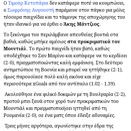
Ο
Τιμούρ Κετσπάγια
δεν κατάφερε ποτέ να κουμπώσει,
ο
Σωφρόνης Αυγουστή
παρέμεινε στον πάγκο για μόλις
τέσσερα παιχνίδια και το τάιμινγκ της αποχώρησης του
ήταν ιδανικό για να έρθει ο
Άκης
Μάντζιος
.
Το ξεκίνημα του περιλάμβανε απευθείας βουτιά στα
βαθιά, καθώς μπήκε αμέσως
στα προκριματικά του
Μουντιάλ
. Το πρώτο παιχνίδι ήταν βατό, καθώς
υποδέχθηκε το Σαν Μαρίνο και κατάφερε να το κερδίσει
(2-0), πραγματοποιώντας καλή εμφάνιση. Στο δεύτερο
αντιμετώπισε τη Βοσνία και μπορεί να ηττήθηκε (2-1),
όμως παρουσίασε πολύ καλή εικόνα και είχε
περισσότερα xGoals από τον αντίπαλο (1.02 - 1.39).
Ακολούθησε ένα φιλικό δοκιμών με τη Βουλγαρία (2-2),
προτού μπει ξανά στον χορό των προκριματικών του
Μουντιάλ και πραγματοποιήσει ηττηθεί από τη
Ρουμανία (2-0), σε ένα ματς όπου έδειξε αδυναμίες.
Τρεις μήνες αργότερα, αγωνίστηκε στην έδρα της