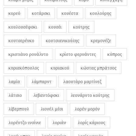
κορεό
κοτάρσκι
κουέστα
κουλούρης
κουλουσέφσκι
κουσέι
κούτρης
κουτσερένκο
κουτσιανικούλης
κρεμονέζε
κριστιάνο ρονάλντο
κρίστο φερνάντες
κύπρος
κυριακόπουλος
κυριακού
κώστας μπράτσος
λαμία
λάμπαρντ
λαουτάρο μαρτίνεζ
λάτσιο
λεβαντόφσκι
λεονάρντο κούτρης
λίβερπουλ
λιονέλ μέσι
λορέν μορόν
λορέντζο ινσίνιε
λοριάν
λορίς κάριους