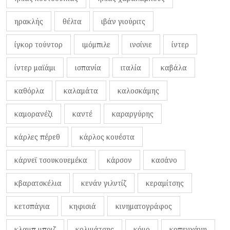
ηρακλής
θέλτα
ιβάν γιούριτς
ίγκορ τούντορ
ιμόμπιλε
ινσίνιε
ίντερ
ίντερ μαϊάμι
ισπανία
ιταλία
καβάλα
καθόρλα
καλαμάτα
καλοσκάμης
καμορανέζι
καντέ
καραργύρης
κάρλες πέρεθ
κάρλος κουέστα
κάρνεϊ τσουκουεμέκα
κάρσον
κασάνο
κβαρατσκέλια
κενάν γιλντίζ
κεραμίτσης
κετσπάγια
κηφισιά
κινηματογράφος
κλαμπ μπριζ
κολιμάτσης
κόμο
κοπεγχάγη