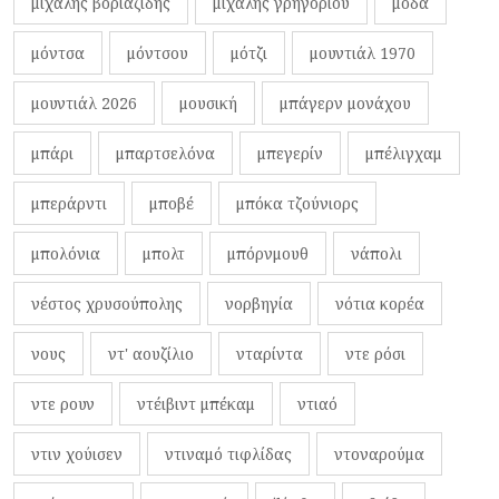
μιχάλης βοριαζίδης
μιχάλης γρηγορίου
μόδα
μόντσα
μόντσου
μότζι
μουντιάλ 1970
μουντιάλ 2026
μουσική
μπάγερν μονάχου
μπάρι
μπαρτσελόνα
μπεγερίν
μπέλιγχαμ
μπεράρντι
μποβέ
μπόκα τζούνιορς
μπολόνια
μπολτ
μπόρνμουθ
νάπολι
νέστος χρυσούπολης
νορβηγία
νότια κορέα
νους
ντ' αουζίλιο
νταρίντα
ντε ρόσι
ντε ρουν
ντέιβιντ μπέκαμ
ντιαό
ντιν χούισεν
ντιναμό τιφλίδας
ντοναρούμα