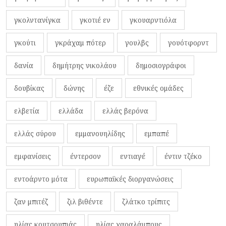
γκολντανίγκα
γκοτιέ εν
γκουαρντιόλα
γκούτι
γκράχαμ πότερ
γουλβς
γουότφορντ
δανία
δημήτρης νικολάου
δημοσιογράφοι
δουβίκας
δώνης
έζε
εθνικές ομάδες
ελβετία
ελλάδα
ελλάς βερόνα
ελλάς σύρου
εμμανουηλίδης
εμπαπέ
εμφανίσεις
έντερσον
εντιαγέ
έντιν τζέκο
εντοάρντο μότα
ευρωπαϊκές διοργανώσεις
ζαν μπιτέζ
ζιλ βιθέντε
ζλάτκο τρίπιτς
ηλίας κουτσουπιάς
ηλίας χαραλάμπους