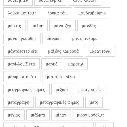
λουέι μπεν
λουίς ενρίκε
λουίς καριόν
λούκα μόντριτς
λούκα τόνι
μαγδεμβούργο
μάικιτς
μάλμε
μάνατζερ
μανδάς
μανού γκαρθία
μανρίκε
μαντράγκορα
μάντσεστερ σίτι
μαξένς λακρουά
μαραντόνα
μαρί-λουίζ έτα
μαρκό
μαρσέιγ
μάσιμο ντονάτι
ματία ντε σίλιο
μεαγραφικές φήμες
μεξικό
μεταγραφές
μεταγραφή
μεταγραφικές φήμες
μετς
μεχίας
μιάλμπι
μίλαν
μίρον μούσλιτς