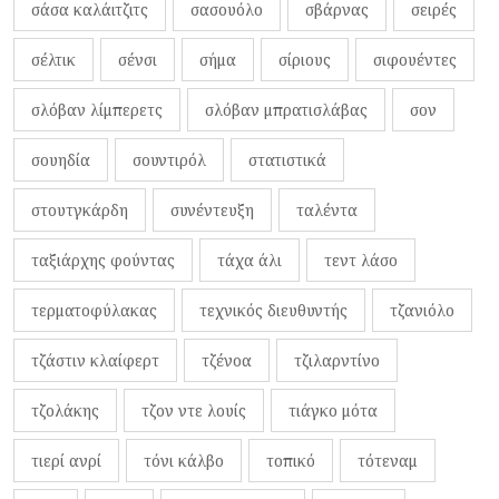
σάσα καλάιτζιτς
σασουόλο
σβάρνας
σειρές
σέλτικ
σένσι
σήμα
σίριους
σιφουέντες
σλόβαν λίμπερετς
σλόβαν μπρατισλάβας
σον
σουηδία
σουντιρόλ
στατιστικά
στουτγκάρδη
συνέντευξη
ταλέντα
ταξιάρχης φούντας
τάχα άλι
τεντ λάσο
τερματοφύλακας
τεχνικός διευθυντής
τζανιόλο
τζάστιν κλαίφερτ
τζένοα
τζιλαρντίνο
τζολάκης
τζον ντε λουίς
τιάγκο μότα
τιερί ανρί
τόνι κάλβο
τοπικό
τότεναμ