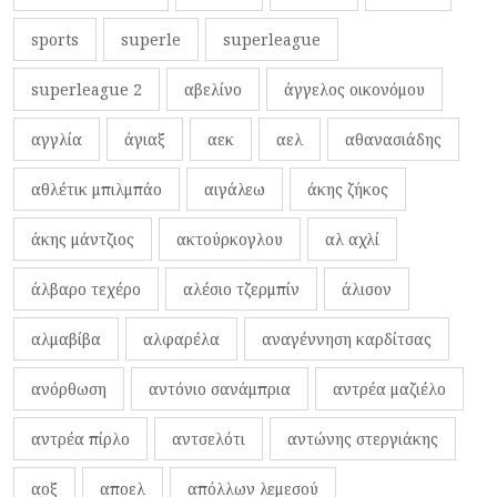
sports
superle
superleague
superleague 2
αβελίνο
άγγελος οικονόμου
αγγλία
άγιαξ
αεκ
αελ
αθανασιάδης
αθλέτικ μπιλμπάο
αιγάλεω
άκης ζήκος
άκης μάντζιος
ακτούρκογλου
αλ αχλί
άλβαρο τεχέρο
αλέσιο τζερμπίν
άλισον
αλμαβίβα
αλφαρέλα
αναγέννηση καρδίτσας
ανόρθωση
αντόνιο σανάμπρια
αντρέα μαζιέλο
αντρέα πίρλο
αντσελότι
αντώνης στεργιάκης
αοξ
αποελ
απόλλων λεμεσού