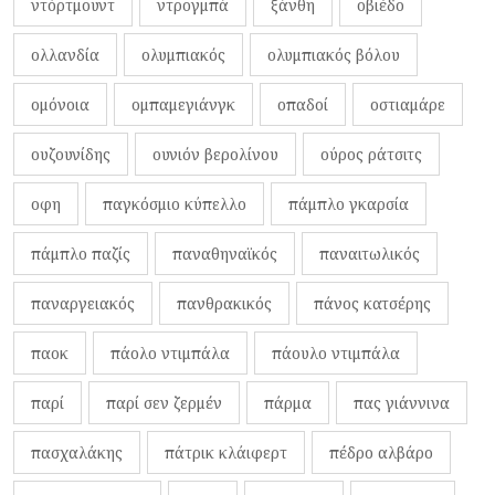
ντόρτμουντ
ντρογμπά
ξάνθη
οβιέδο
ολλανδία
ολυμπιακός
ολυμπιακός βόλου
ομόνοια
ομπαμεγιάνγκ
οπαδοί
οστιαμάρε
ουζουνίδης
ουνιόν βερολίνου
ούρος ράτσιτς
οφη
παγκόσμιο κύπελλο
πάμπλο γκαρσία
πάμπλο παζίς
παναθηναϊκός
παναιτωλικός
παναργειακός
πανθρακικός
πάνος κατσέρης
παοκ
πάολο ντιμπάλα
πάουλο ντιμπάλα
παρί
παρί σεν ζερμέν
πάρμα
πας γιάννινα
πασχαλάκης
πάτρικ κλάιφερτ
πέδρο αλβάρο