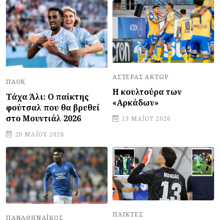
ΑΣΤΈΡΑΣ ΆΚΤΩΡ
ΠΑΟΚ
Η κουλτούρα των
Τάχα Άλι: Ο παίκτης
«Αρκάδων»
φούτσαλ που θα βρεθεί
στο Μουντιάλ 2026
13 ΜΑΪ́ΟΥ 2026
20 ΜΑΪ́ΟΥ 2026
ΠΑΊΚΤΕΣ
ΠΑΝΑΘΗΝΑΪΚΌΣ