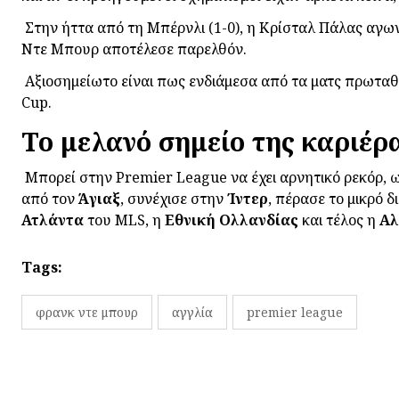
Στην ήττα από τη Μπέρνλι (1-0), η Κρίσταλ Πάλας αγω
Ντε Μπουρ αποτέλεσε παρελθόν.
Αξιοσημείωτο είναι πως ενδιάμεσα από τα ματς πρωταθ
Cup.
Το μελανό σημείο της καριέρ
Μπορεί στην Premier League να έχει αρνητικό ρεκόρ, ω
από τον
Άγιαξ
, συνέχισε στην
Ίντερ
, πέρασε το μικρό 
Ατλάντα
του MLS, η
Εθνική
Ολλανδίας
και τέλος η
Αλ
Tags:
φρανκ ντε μπουρ
αγγλία
premier league