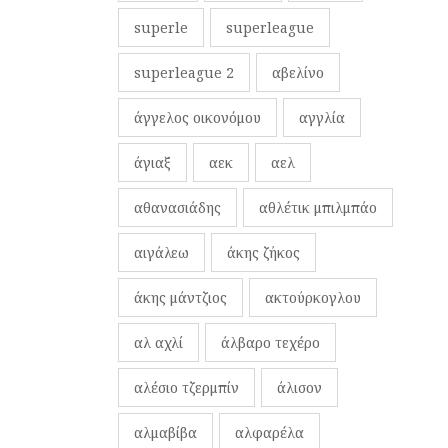
superle
superleague
superleague 2
αβελίνο
άγγελος οικονόμου
αγγλία
άγιαξ
αεκ
αελ
αθανασιάδης
αθλέτικ μπιλμπάο
αιγάλεω
άκης ζήκος
άκης μάντζιος
ακτούρκογλου
αλ αχλί
άλβαρο τεχέρο
αλέσιο τζερμπίν
άλισον
αλμαβίβα
αλφαρέλα