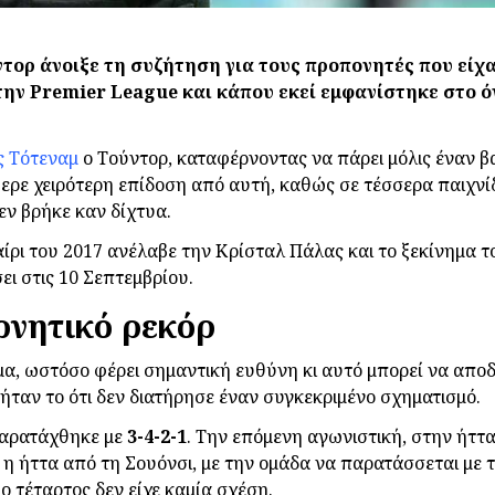
ορ άνοιξε τη συζήτηση για τους προπονητές που είχ
την Premier League και κάπου εκεί εμφανίστηκε στο 
ς Τότεναμ
ο Τούντορ, καταφέρνοντας να πάρει μόλις έναν β
ρε χειρότερη επίδοση από αυτή, καθώς σε τέσσερα παιχνίδ
εν βρήκε καν δίχτυα.
καίρι του 2017 ανέλαβε την Κρίσταλ Πάλας και το ξεκίνημα 
ι στις 10 Σεπτεμβρίου.
ρνητικό ρεκόρ
α, ωστόσο φέρει σημαντική ευθύνη κι αυτό μπορεί να αποδ
ταν το ότι δεν διατήρησε έναν συγκεκριμένο σχηματισμό.
 παρατάχθηκε με
3-4-2-1
. Την επόμενη αγωνιστική, στην ήττ
 η ήττα από τη Σουόνσι, με την ομάδα να παρατάσσεται με 
 ο τέταρτος δεν είχε καμία σχέση.