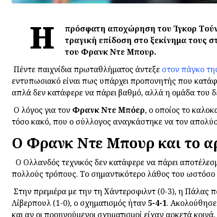
Η
πρόσφατη αποχώρηση του Ίγκορ Τούντ
τραγική επίδοση στο ξεκίνημα τους σ
του Φρανκ Ντε Μπουρ.
Πέντε παιχνίδια πρωταθλήματος άντεξε
στον πάγκο τη
εντυπωσιακό είναι πως υπάρχει προπονητής που κατάφε
απλά δεν κατάφερε να πάρει βαθμό, αλλά η ομάδα του δ
Ο λόγος για τον
Φρανκ
Ντε
Μπόερ
, ο οποίος το καλο
τόσο κακό, που ο σύλλογος αναγκάστηκε να τον απολύσε
Ο Φρανκ Ντε Μπουρ και το α
Ο Ολλανδός τεχνικός δεν κατάφερε να πάρει αποτέλεσμ
πολλούς τρόπους. Το σημαντικότερο λάθος του ωστόσο ή
Στην πρεμιέρα με την τη Χάντερσφιλντ (0-3), η Πάλας
Λίβερπουλ (1-0), ο σχηματισμός ήταν
5-4-1
. Ακολούθησε
και αν οι προηγούμενοι σχηματισμοί είχαν αρκετά κοινά,