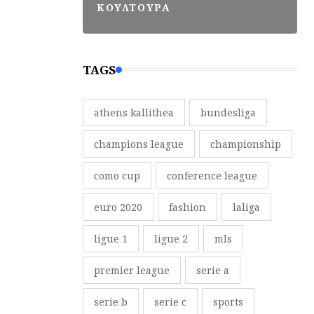
ΚΟΥΛΤΟΥΡΑ
TAGS
athens kallithea
bundesliga
champions league
championship
como cup
conference league
euro 2020
fashion
laliga
ligue 1
ligue 2
mls
premier league
serie a
serie b
serie c
sports