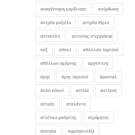
αναγέννηση καρδίτσας
ανόρθωση
αντρέα μαζιέλο
αντρέα πίρλο
αντσελότι
αντώνης στεργιάκης
αοξ
αποελ
απόλλων λεμεσού
απόλλων σμύρνης
αργεντινή
άρης
άρης λεμεσού
άρσεναλ
άσλει κόουλ
αστεία
αστέρας
αστράς
αταλάντα
ατλέτικο μαδρίτης
ατρόμητος
αυστρία
αφραγκολέζε