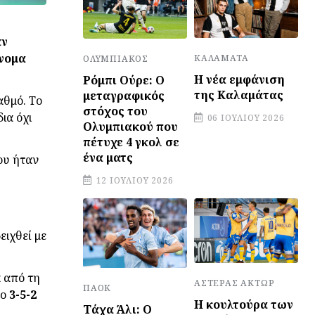
αν
όνομα
ΚΑΛΑΜΆΤΑ
ΟΛΥΜΠΙΑΚΌΣ
Η νέα εμφάνιση
Ρόμπι Ούρε: Ο
της Καλαμάτας
μεταγραφικός
αθμό. Το
στόχος του
ια όχι
06 ΙΟΥΛΊΟΥ 2026
Ολυμπιακού που
πέτυχε 4 γκολ σε
ένα ματς
του ήταν
12 ΙΟΥΛΊΟΥ 2026
ειχθεί με
α από τη
ΑΣΤΈΡΑΣ ΆΚΤΩΡ
ΠΑΟΚ
το
3-5-2
Η κουλτούρα των
Τάχα Άλι: Ο