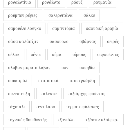
ροναλντίνιο
ρονάλντο
ρόουζ
ρουμανία
ρούμπεν ρέγιες
σαλερνιτάνα
σάλκε
σαμουέλε λόνγκο
σαμπντόρια
σαουδική αραβία
σάσα καλάιτζιτς
σασουόλο
σβάρνας
σειρές
σέλτικ
σένσι
σήμα
σίριους
σιφουέντες
σλόβαν μπρατισλάβας
σον
σουηδία
σουντιρόλ
στατιστικά
στουτγκάρδη
συνέντευξη
ταλέντα
ταξιάρχης φούντας
τάχα άλι
τεντ λάσο
τερματοφύλακας
τεχνικός διευθυντής
τζανιόλο
τζάστιν κλαίφερτ