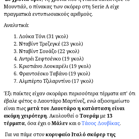
Μουντιάλ, ο πίνακας των σκόρερ στη Serie A είχε
πραγματικά εντυπωσιακούς αριθμούς.
Αναλυτικά:
1. Λούκα Τόνι (31 γκολ)
2. Νταβίντ Τρεζεγκέ (23 γκολ)
3. Νταβίντ Σουάζο (22 γκολ)
4. Αντρέι Σεφτσένκο (19 γκολ)
5. Κριστιάνο Λουκαρέλι (19 γκολ)
6. Φραντσέσκο Ταβάνο (19 γκολ)
7. Αλμπέρτο Τζιλαρντίνο (17 γκολ)
Έξι παίκτες είχαν σκοράρει περισσότερα τέρματα απ' ότι
έβαλε φέτος ο Λαουτάρο Μαρτίνεζ, ενώ αξιοσημείωτο
είναι πως
μετά τον Λαουτάρο η κατάσταση είναι
ακόμη χειρότερη
. Ακολουθεί ο
Τουράμ
με
13
τέρματα
, όσα έχει ο
Μάλεν
και ο
Τάσος Δουβίκας
.
Για να πάμε στον
κορυφαίο Ιταλό σκόρερ της