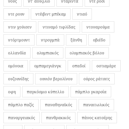
νους
ντ' αουζίλιο
νταρίντα
ντε ρόσι
ντε ρουν
ντέιβιντ μπέκαμ
ντιαό
ντιν χούισεν
ντιναμό τιφλίδας
ντοναρούμα
ντόρτμουντ
ντρογμπά
ξάνθη
οβιέδο
ολλανδία
ολυμπιακός
ολυμπιακός βόλου
ομόνοια
ομπαμεγιάνγκ
οπαδοί
οστιαμάρε
ουζουνίδης
ουνιόν βερολίνου
ούρος ράτσιτς
οφη
παγκόσμιο κύπελλο
πάμπλο γκαρσία
πάμπλο παζίς
παναθηναϊκός
παναιτωλικός
παναργειακός
πανθρακικός
πάνος κατσέρης