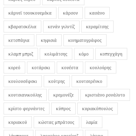
κάρνεϊ τσουκουεμέκα
κάρσον
κασάνο
κβαρατσκέλια
κενάν γιλντίζ
κεραμίτσης
κετσπάγια
κηφισιά
κινηματογράφος
κλαμπ μπριζ
κολιμάτσης
κόμο
κοπεγχάγη
κορεό
κοτάρσκι
κουέστα
κουλούρης
κουλουσέφσκι
κούτρης
κουτσερένκο
κουτσιανικούλης
κρεμονέζε
κριστιάνο ρονάλντο
κρίστο φερνάντες
κύπρος
κυριακόπουλος
κυριακού
κώστας μπράτσος
λαμία
λάμπαρντ
λαουτάρο μαρτίνεζ
λάτσιο