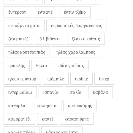
έντερσον
εντιαγέ
έντιν τζέκο
εντοάρντο μότα
ευρωπαϊκές διοργανώσεις
ζαν μπιτέζ
ζιλ βιθέντε
ζλάτκο τρίπιτς
ηλίας κουτσουπιάς
ηλίας χαραλάμπους
ηρακλής
θέλτα
ιβάν γιούριτς
ίγκορ τούντορ
ιμόμπιλε
ινσίνιε
ίντερ
ίντερ μαϊάμι
ισπανία
ιταλία
καβάλα
καθόρλα
καλαμάτα
καλοσκάμης
καμορανέζι
καντέ
καραργύρης
κάρλες πέρεθ
κάρλος κουέστα