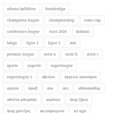
athens kallithea
bundesliga
champions league
championship
como cup
conference league
euro 2020
fashion
laliga
ligue 1
ligue 2
mls
premier league
serie a
serie b
serie c
sports
superle
superleague
superleague 2
αβελίνο
άγγελος οικονόμου
αγγλία
άγιαξ
αεκ
αελ
αθανασιάδης
αθλέτικ μπιλμπάο
αιγάλεω
άκης ζήκος
άκης μάντζιος
ακτούρκογλου
αλ αχλί