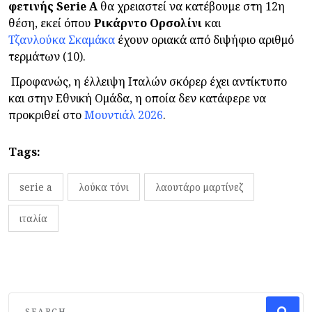
φετινής Serie A
θα χρειαστεί να κατέβουμε στη 12η
θέση, εκεί όπου
Ρικάρντο Ορσολίνι
και
Τζανλούκα Σκαμάκα
έχουν οριακά από διψήφιο αριθμό
τερμάτων (10).
Προφανώς, η έλλειψη Ιταλών σκόρερ έχει αντίκτυπο
και στην Εθνική Ομάδα, η οποία δεν κατάφερε να
προκριθεί στο
Μουντιάλ 2026
.
Tags:
serie a
λούκα τόνι
λαουτάρο μαρτίνεζ
ιταλία