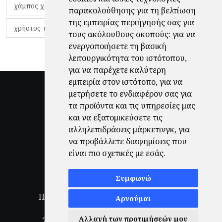
χάμπος χαραλάμπους
χάρι πότερ
παρακολούθησης για τη βελτίωση
της εμπειρίας περιήγησής σας για
χρήστος τζόλης
τους ακόλουθους σκοπούς:
για να
ενεργοποιήσετε τη βασική
λειτουργικότητα του ιστότοπου
,
για να παρέχετε καλύτερη
εμπειρία στον ιστότοπο
,
για να
μετρήσετε το ενδιαφέρον σας για
τα προϊόντα και τις υπηρεσίες μας
και να εξατομικεύσετε τις
αλληλεπιδράσεις μάρκετινγκ
,
για
να προβάλλετε διαφημίσεις που
είναι πιο σχετικές με εσάς
.
Συμφωνώ
Πολιτική Απορρήτου
|
Όροι Χρήσης
|
Αρνούμαι
Ενημέρωση προτιμήσεων cookies
Αλλαγή των προτιμήσεών μου
2026
© Finale.gr All Rights Reserved