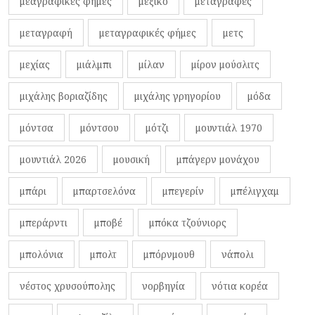
μεαγραφικές φήμες
μεξικό
μεταγραφές
μεταγραφή
μεταγραφικές φήμες
μετς
μεχίας
μιάλμπι
μίλαν
μίρον μούσλιτς
μιχάλης βοριαζίδης
μιχάλης γρηγορίου
μόδα
μόντσα
μόντσου
μότζι
μουντιάλ 1970
μουντιάλ 2026
μουσική
μπάγερν μονάχου
μπάρι
μπαρτσελόνα
μπεγερίν
μπέλιγχαμ
μπεράρντι
μποβέ
μπόκα τζούνιορς
μπολόνια
μπολτ
μπόρνμουθ
νάπολι
νέστος χρυσούπολης
νορβηγία
νότια κορέα