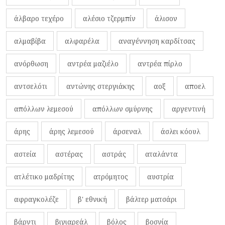
άλβαρο τεχέρο
αλέσιο τζερμπίν
άλισον
αλμαβίβα
αλφαρέλα
αναγέννηση καρδίτσας
ανόρθωση
αντρέα μαζιέλο
αντρέα πίρλο
αντσελότι
αντώνης στεργιάκης
αοξ
αποελ
απόλλων λεμεσού
απόλλων σμύρνης
αργεντινή
άρης
άρης λεμεσού
άρσεναλ
άσλει κόουλ
αστεία
αστέρας
αστράς
αταλάντα
ατλέτικο μαδρίτης
ατρόμητος
αυστρία
αφραγκολέζε
β' εθνική
βάλτερ ματσάρι
βάρντι
βιγιαρεάλ
βόλος
βοσνία