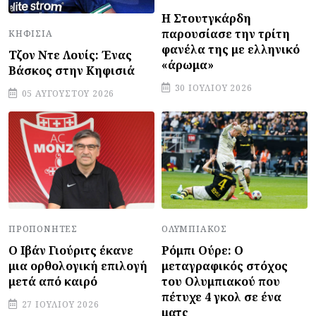
Η Στουτγκάρδη
παρουσίασε την τρίτη
ΚΗΦΙΣΙΆ
φανέλα της με ελληνικό
Τζον Ντε Λουίς: Ένας
«άρωμα»
Βάσκος στην Κηφισιά
30 ΙΟΥΛΊΟΥ 2026
05 ΑΥΓΟΎΣΤΟΥ 2026
ΠΡΟΠΟΝΗΤΈΣ
ΟΛΥΜΠΙΑΚΌΣ
Ο Ιβάν Γιούριτς έκανε
Ρόμπι Ούρε: Ο
μια ορθολογική επιλογή
μεταγραφικός στόχος
μετά από καιρό
του Ολυμπιακού που
πέτυχε 4 γκολ σε ένα
27 ΙΟΥΛΊΟΥ 2026
ματς