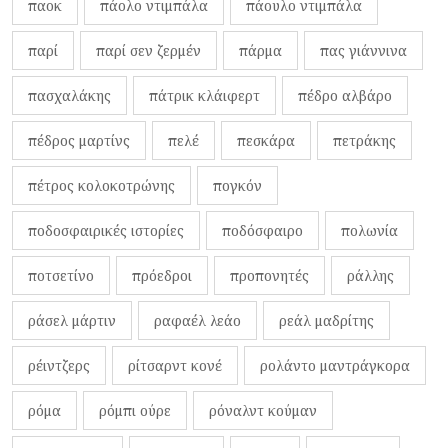
παοκ
πάολο ντιμπάλα
πάουλο ντιμπάλα
παρί
παρί σεν ζερμέν
πάρμα
πας γιάννινα
πασχαλάκης
πάτρικ κλάιφερτ
πέδρο αλβάρο
πέδρος μαρτίνς
πελέ
πεσκάρα
πετράκης
πέτρος κολοκοτρώνης
πογκόν
ποδοσφαιρικές ιστορίες
ποδόσφαιρο
πολωνία
ποτσετίνο
πρόεδροι
προπονητές
ράλλης
ράσελ μάρτιν
ραφαέλ λεάο
ρεάλ μαδρίτης
ρέιντζερς
ρίτσαρντ κονέ
ρολάντο μαντράγκορα
ρόμα
ρόμπι ούρε
ρόναλντ κούμαν