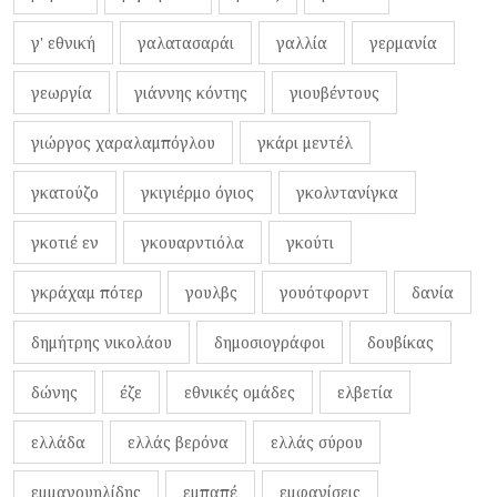
γ' εθνική
γαλατασαράι
γαλλία
γερμανία
γεωργία
γιάννης κόντης
γιουβέντους
γιώργος χαραλαμπόγλου
γκάρι μεντέλ
γκατούζο
γκιγιέρμο όγιος
γκολντανίγκα
γκοτιέ εν
γκουαρντιόλα
γκούτι
γκράχαμ πότερ
γουλβς
γουότφορντ
δανία
δημήτρης νικολάου
δημοσιογράφοι
δουβίκας
δώνης
έζε
εθνικές ομάδες
ελβετία
ελλάδα
ελλάς βερόνα
ελλάς σύρου
εμμανουηλίδης
εμπαπέ
εμφανίσεις