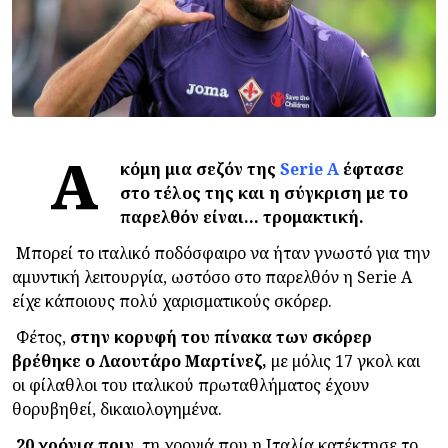
Α
κόμη μια σεζόν της
Serie A
έφτασε
στο τέλος της και η σύγκριση με το
παρελθόν είναι... τρομακτική.
Μπορεί το ιταλικό ποδόσφαιρο να ήταν γνωστό για την
αμυντική λειτουργία, ωστόσο στο παρελθόν η Serie A
είχε κάποιους πολύ χαρισματικούς σκόρερ.
Φέτος,
στην κορυφή του πίνακα των σκόρερ
βρέθηκε ο Λαουτάρο Μαρτίνεζ,
με μόλις 17 γκολ και
οι φίλαθλοι του ιταλικού πρωταθλήματος έχουν
θορυβηθεί, δικαιολογημένα.
20 χρόνια πριν
, τη χρονιά που η Ιταλία κατέκτησε το