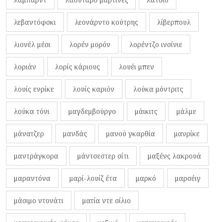
λεβαντόφσκι
λεονάρντο κούτρης
λίβερπουλ
λιονέλ μέσι
λορέν μορόν
λορέντζο ινσίνιε
λοριάν
λορίς κάριους
λουέι μπεν
λουίς ενρίκε
λουίς καριόν
λούκα μόντριτς
λούκα τόνι
μαγδεμβούργο
μάικιτς
μάλμε
μάνατζερ
μανδάς
μανού γκαρθία
μανρίκε
μαντράγκορα
μάντσεστερ σίτι
μαξένς λακρουά
μαραντόνα
μαρί-λουίζ έτα
μαρκό
μαρσέιγ
μάσιμο ντονάτι
ματία ντε σίλιο