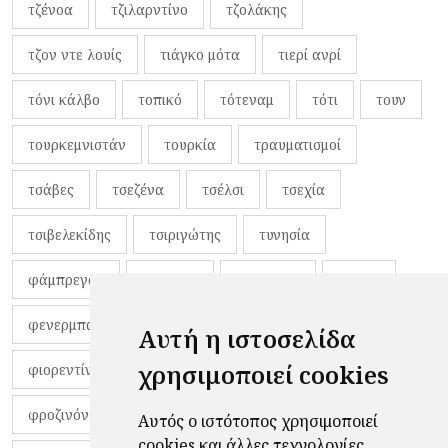
τζένοα
τζιλαρντίνο
τζολάκης
τζον ντε λουίς
τιάγκο μότα
τιερί ανρί
τόνι κάλβο
τοπικό
τότεναμ
τότι
τουν
τουρκεμνιστάν
τουρκία
τραυματισμοί
τσάβες
τσεζένα
τσέλσι
τσεχία
τσιβελεκίδης
τσιριγώτης
τυνησία
φάμπρεγας
φανέλες
φαντιγκά
φαρές
φενερμπαχτσέ
φερνάντο τόρες
φίλαθλοι
Αυτή η ιστοσελίδα
χρησιμοποιεί cookies
φιορεντίνα
φιρμίνο
φρανκ ντε μπουρ
φροζινόνε
φωκικός
χαβίτο
Αυτός ο ιστότοπος χρησιμοποιεί
cookies και άλλες τεχνολογίες