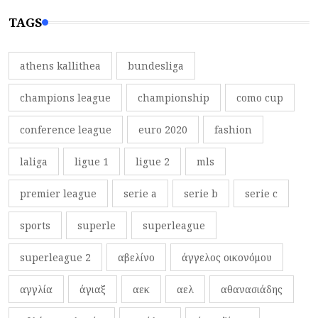
TAGS
athens kallithea
bundesliga
champions league
championship
como cup
conference league
euro 2020
fashion
laliga
ligue 1
ligue 2
mls
premier league
serie a
serie b
serie c
sports
superle
superleague
superleague 2
αβελίνο
άγγελος οικονόμου
αγγλία
άγιαξ
αεκ
αελ
αθανασιάδης