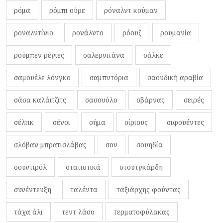
ρόμα
ρόμπι ούρε
ρόναλντ κούμαν
ροναλντίνιο
ρονάλντο
ρόουζ
ρουμανία
ρούμπεν ρέγιες
σαλερνιτάνα
σάλκε
σαμουέλε λόνγκο
σαμπντόρια
σαουδική αραβία
σάσα καλάιτζιτς
σασουόλο
σβάρνας
σειρές
σέλτικ
σένσι
σήμα
σίριους
σιφουέντες
σλόβαν μπρατισλάβας
σον
σουηδία
σουντιρόλ
στατιστικά
στουτγκάρδη
συνέντευξη
ταλέντα
ταξιάρχης φούντας
τάχα άλι
τεντ λάσο
τερματοφύλακας