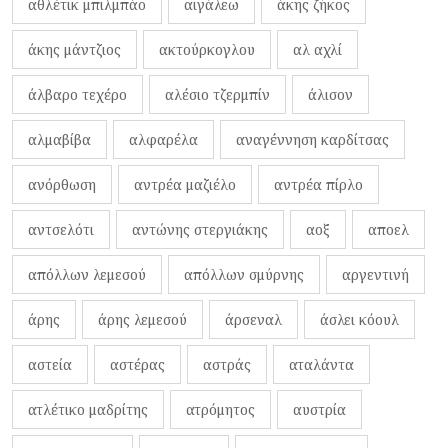
αθλέτικ μπιλμπάο
αιγάλεω
άκης ζήκος
άκης μάντζιος
ακτούρκογλου
αλ αχλί
άλβαρο τεχέρο
αλέσιο τζερμπίν
άλισον
αλμαβίβα
αλφαρέλα
αναγέννηση καρδίτσας
ανόρθωση
αντρέα μαζιέλο
αντρέα πίρλο
αντσελότι
αντώνης στεργιάκης
αοξ
αποελ
απόλλων λεμεσού
απόλλων σμύρνης
αργεντινή
άρης
άρης λεμεσού
άρσεναλ
άσλει κόουλ
αστεία
αστέρας
αστράς
αταλάντα
ατλέτικο μαδρίτης
ατρόμητος
αυστρία