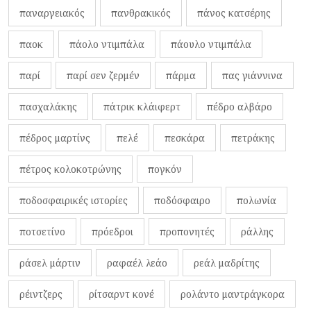
παναργειακός
πανθρακικός
πάνος κατσέρης
παοκ
πάολο ντιμπάλα
πάουλο ντιμπάλα
παρί
παρί σεν ζερμέν
πάρμα
πας γιάννινα
πασχαλάκης
πάτρικ κλάιφερτ
πέδρο αλβάρο
πέδρος μαρτίνς
πελέ
πεσκάρα
πετράκης
πέτρος κολοκοτρώνης
πογκόν
ποδοσφαιρικές ιστορίες
ποδόσφαιρο
πολωνία
ποτσετίνο
πρόεδροι
προπονητές
ράλλης
ράσελ μάρτιν
ραφαέλ λεάο
ρεάλ μαδρίτης
ρέιντζερς
ρίτσαρντ κονέ
ρολάντο μαντράγκορα