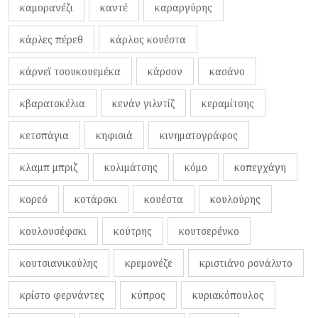
καμορανέζι
καντέ
καραργύρης
κάρλες πέρεθ
κάρλος κουέστα
κάρνεϊ τσουκουεμέκα
κάρσον
κασάνο
κβαρατσκέλια
κενάν γιλντίζ
κεραμίτσης
κετσπάγια
κηφισιά
κινηματογράφος
κλαμπ μπριζ
κολιμάτσης
κόμο
κοπεγχάγη
κορεό
κοτάρσκι
κουέστα
κουλούρης
κουλουσέφσκι
κούτρης
κουτσερένκο
κουτσιανικούλης
κρεμονέζε
κριστιάνο ρονάλντο
κρίστο φερνάντες
κύπρος
κυριακόπουλος