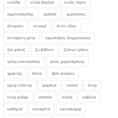
ελλάδα
ελλάς βερόνα
ελλάς σύρου
εμμανουηλίδης
εμπαπέ
εμφανίσεις
έντερσον
εντιαγέ
έντιν τζέκο
εντοάρντο μότα
ευρωπαϊκές διοργανώσεις
ζαν μπιτέζ
ζιλ βιθέντε
ζλάτκο τρίπιτς
ηλίας κουτσουπιάς
ηλίας χαραλάμπους
ηρακλής
θέλτα
ιβάν γιούριτς
ίγκορ τούντορ
ιμόμπιλε
ινσίνιε
ίντερ
ίντερ μαϊάμι
ισπανία
ιταλία
καβάλα
καθόρλα
καλαμάτα
καλοσκάμης