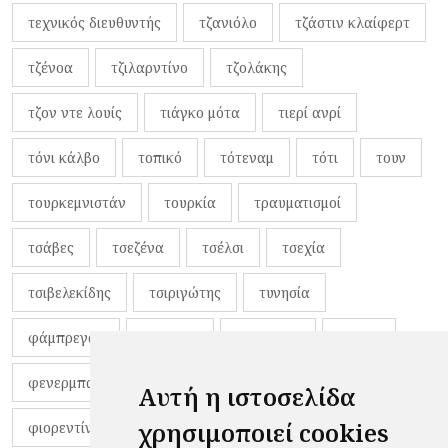
τεχνικός διευθυντής
τζανιόλο
τζάστιν κλαίφερτ
τζένοα
τζιλαρντίνο
τζολάκης
τζον ντε λουίς
τιάγκο μότα
τιερί ανρί
τόνι κάλβο
τοπικό
τότεναμ
τότι
τουν
τουρκεμνιστάν
τουρκία
τραυματισμοί
τσάβες
τσεζένα
τσέλσι
τσεχία
τσιβελεκίδης
τσιριγώτης
τυνησία
φάμπρεγας
φανέλες
φαντιγκά
φαρές
φενερμπαχτσέ
φερνάντο τόρες
φίλαθλοι
Αυτή η ιστοσελίδα
χρησιμοποιεί cookies
φιορεντίνα
φιρμίνο
φρανκ ντε μπουρ