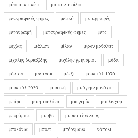
μάσιμο ντονάτι
ματία ντε σίλιο
μεαγραφικές φήμες
μεξικό
μεταγραφές
μεταγραφή
μεταγραφικές φήμες
μετς
μεχίας
μιάλμπι
μίλαν
μίρον μούσλιτς
μιχάλης βοριαζίδης
μιχάλης γρηγορίου
μόδα
μόντσα
μόντσου
μότζι
μουντιάλ 1970
μουντιάλ 2026
μουσική
μπάγερν μονάχου
μπάρι
μπαρτσελόνα
μπεγερίν
μπέλιγχαμ
μπεράρντι
μποβέ
μπόκα τζούνιορς
μπολόνια
μπολτ
μπόρνμουθ
νάπολι