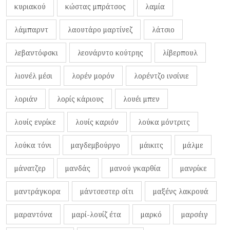
κυριακού
κώστας μπράτσος
λαμία
λάμπαρντ
λαουτάρο μαρτίνεζ
λάτσιο
λεβαντόφσκι
λεονάρντο κούτρης
λίβερπουλ
λιονέλ μέσι
λορέν μορόν
λορέντζο ινσίνιε
λοριάν
λορίς κάριους
λουέι μπεν
λουίς ενρίκε
λουίς καριόν
λούκα μόντριτς
λούκα τόνι
μαγδεμβούργο
μάικιτς
μάλμε
μάνατζερ
μανδάς
μανού γκαρθία
μανρίκε
μαντράγκορα
μάντσεστερ σίτι
μαξένς λακρουά
μαραντόνα
μαρί-λουίζ έτα
μαρκό
μαρσέιγ