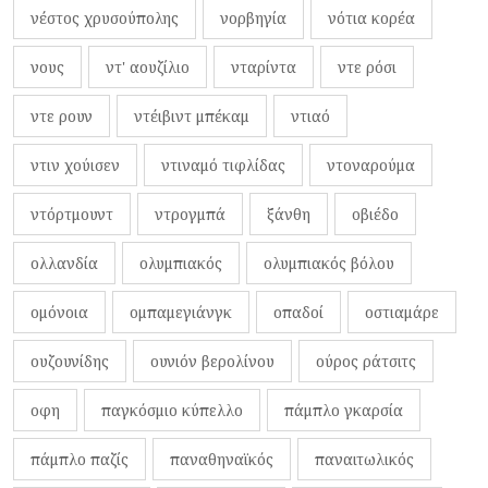
νέστος χρυσούπολης
νορβηγία
νότια κορέα
νους
ντ' αουζίλιο
νταρίντα
ντε ρόσι
ντε ρουν
ντέιβιντ μπέκαμ
ντιαό
ντιν χούισεν
ντιναμό τιφλίδας
ντοναρούμα
ντόρτμουντ
ντρογμπά
ξάνθη
οβιέδο
ολλανδία
ολυμπιακός
ολυμπιακός βόλου
ομόνοια
ομπαμεγιάνγκ
οπαδοί
οστιαμάρε
ουζουνίδης
ουνιόν βερολίνου
ούρος ράτσιτς
οφη
παγκόσμιο κύπελλο
πάμπλο γκαρσία
πάμπλο παζίς
παναθηναϊκός
παναιτωλικός