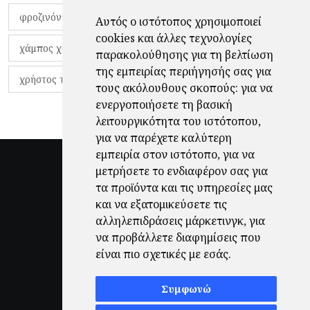
φροζινόνε
φωκικός
χαβίτο
Αυτός ο ιστότοπος χρησιμοποιεί
cookies και άλλες τεχνολογίες
χάμπος χαραλάμπους
χάρι πότερ
παρακολούθησης για τη βελτίωση
της εμπειρίας περιήγησής σας για
χρήστος τζόλης
τους ακόλουθους σκοπούς:
για να
ενεργοποιήσετε τη βασική
λειτουργικότητα του ιστότοπου
,
για να παρέχετε καλύτερη
εμπειρία στον ιστότοπο
,
για να
μετρήσετε το ενδιαφέρον σας για
τα προϊόντα και τις υπηρεσίες μας
και να εξατομικεύσετε τις
αλληλεπιδράσεις μάρκετινγκ
,
για
να προβάλλετε διαφημίσεις που
είναι πιο σχετικές με εσάς
.
Συμφωνώ