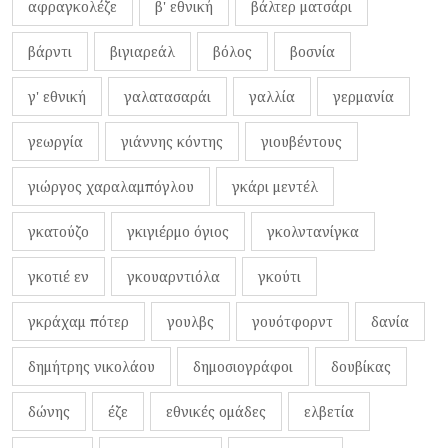
αφραγκολέζε
β' εθνική
βάλτερ ματσάρι
βάρντι
βιγιαρεάλ
βόλος
βοσνία
γ' εθνική
γαλατασαράι
γαλλία
γερμανία
γεωργία
γιάννης κόντης
γιουβέντους
γιώργος χαραλαμπόγλου
γκάρι μεντέλ
γκατούζο
γκιγιέρμο όγιος
γκολντανίγκα
γκοτιέ εν
γκουαρντιόλα
γκούτι
γκράχαμ πότερ
γουλβς
γουότφορντ
δανία
δημήτρης νικολάου
δημοσιογράφοι
δουβίκας
δώνης
έζε
εθνικές ομάδες
ελβετία