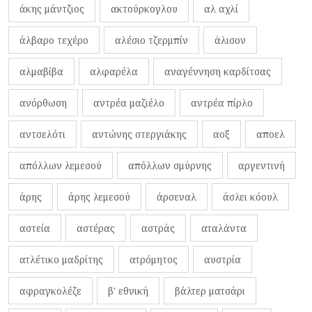
άκης μάντζιος
ακτούρκογλου
αλ αχλί
άλβαρο τεχέρο
αλέσιο τζερμπίν
άλισον
αλμαβίβα
αλφαρέλα
αναγέννηση καρδίτσας
ανόρθωση
αντρέα μαζιέλο
αντρέα πίρλο
αντσελότι
αντώνης στεργιάκης
αοξ
αποελ
απόλλων λεμεσού
απόλλων σμύρνης
αργεντινή
άρης
άρης λεμεσού
άρσεναλ
άσλει κόουλ
αστεία
αστέρας
αστράς
αταλάντα
ατλέτικο μαδρίτης
ατρόμητος
αυστρία
αφραγκολέζε
β' εθνική
βάλτερ ματσάρι