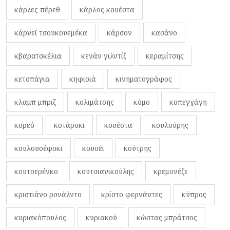
κάρλες πέρεθ
κάρλος κουέστα
κάρνεϊ τσουκουεμέκα
κάρσον
κασάνο
κβαρατσκέλια
κενάν γιλντίζ
κεραμίτσης
κετσπάγια
κηφισιά
κινηματογράφος
κλαμπ μπριζ
κολιμάτσης
κόμο
κοπεγχάγη
κορεό
κοτάρσκι
κουέστα
κουλούρης
κουλουσέφσκι
κουσέι
κούτρης
κουτσερένκο
κουτσιανικούλης
κρεμονέζε
κριστιάνο ρονάλντο
κρίστο φερνάντες
κύπρος
κυριακόπουλος
κυριακού
κώστας μπράτσος