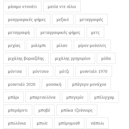
μάσιμο ντονάτι
ματία ντε σίλιο
μεαγραφικές φήμες
μεξικό
μεταγραφές
μεταγραφή
μεταγραφικές φήμες
μετς
μεχίας
μιάλμπι
μίλαν
μίρον μούσλιτς
μιχάλης βοριαζίδης
μιχάλης γρηγορίου
μόδα
μόντσα
μόντσου
μότζι
μουντιάλ 1970
μουντιάλ 2026
μουσική
μπάγερν μονάχου
μπάρι
μπαρτσελόνα
μπεγερίν
μπέλιγχαμ
μπεράρντι
μποβέ
μπόκα τζούνιορς
μπολόνια
μπολτ
μπόρνμουθ
νάπολι