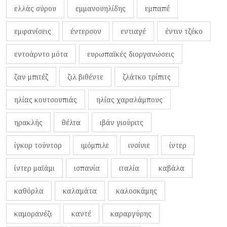
ελλάς σύρου
εμμανουηλίδης
εμπαπέ
εμφανίσεις
έντερσον
εντιαγέ
έντιν τζέκο
εντοάρντο μότα
ευρωπαϊκές διοργανώσεις
ζαν μπιτέζ
ζιλ βιθέντε
ζλάτκο τρίπιτς
ηλίας κουτσουπιάς
ηλίας χαραλάμπους
ηρακλής
θέλτα
ιβάν γιούριτς
ίγκορ τούντορ
ιμόμπιλε
ινσίνιε
ίντερ
ίντερ μαϊάμι
ισπανία
ιταλία
καβάλα
καθόρλα
καλαμάτα
καλοσκάμης
καμορανέζι
καντέ
καραργύρης