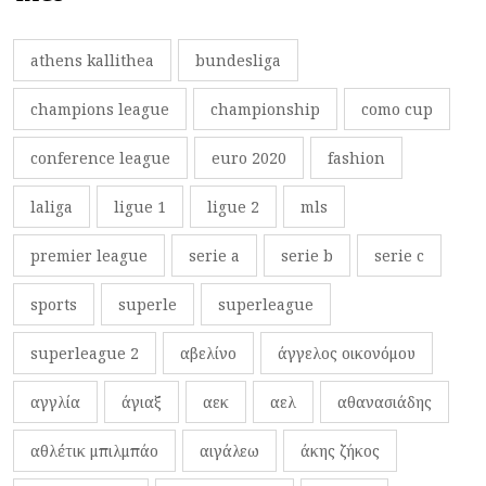
athens kallithea
bundesliga
champions league
championship
como cup
conference league
euro 2020
fashion
laliga
ligue 1
ligue 2
mls
premier league
serie a
serie b
serie c
sports
superle
superleague
superleague 2
αβελίνο
άγγελος οικονόμου
αγγλία
άγιαξ
αεκ
αελ
αθανασιάδης
αθλέτικ μπιλμπάο
αιγάλεω
άκης ζήκος