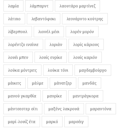
λαμία
λάμπαρντ
λαουτάρο μαρτίνεζ
λάτσιο
λεβαντόφσκι
λεονάρντο κούτρης
λίβερπουλ
λιονέλ μέσι
λορέν μορόν
λορέντζο ινσίνιε
λοριάν
λορίς κάριους
λουέι μπεν
λουίς ενρίκε
λουίς καριόν
λούκα μόντριτς
λούκα τόνι
μαγδεμβούργο
μάικιτς
μάλμε
μάνατζερ
μανδάς
μανού γκαρθία
μανρίκε
μαντράγκορα
μάντσεστερ σίτι
μαξένς λακρουά
μαραντόνα
μαρί-λουίζ έτα
μαρκό
μαρσέιγ