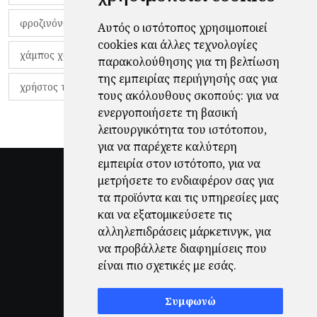
φροζινόνε
φωκικός
χαβίτο
Αυτός ο ιστότοπος χρησιμοποιεί
cookies και άλλες τεχνολογίες
χάμπος χαραλάμπους
χάρι πότερ
παρακολούθησης για τη βελτίωση
της εμπειρίας περιήγησής σας για
χρήστος τζόλης
τους ακόλουθους σκοπούς:
για να
ενεργοποιήσετε τη βασική
λειτουργικότητα του ιστότοπου
,
για να παρέχετε καλύτερη
εμπειρία στον ιστότοπο
,
για να
μετρήσετε το ενδιαφέρον σας για
τα προϊόντα και τις υπηρεσίες μας
και να εξατομικεύσετε τις
αλληλεπιδράσεις μάρκετινγκ
,
για
να προβάλλετε διαφημίσεις που
είναι πιο σχετικές με εσάς
.
Συμφωνώ