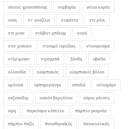
νέστος χρυσούπολης
νορβηγία
νότια κορέα
νους
ντ' αουζίλιο
νταρίντα
ντε ρόσι
ντε ρουν
ντέιβιντ μπέκαμ
ντιαό
ντιν χούισεν
ντιναμό τιφλίδας
ντοναρούμα
ντόρτμουντ
ντρογμπά
ξάνθη
οβιέδο
ολλανδία
ολυμπιακός
ολυμπιακός βόλου
ομόνοια
ομπαμεγιάνγκ
οπαδοί
οστιαμάρε
ουζουνίδης
ουνιόν βερολίνου
ούρος ράτσιτς
οφη
παγκόσμιο κύπελλο
πάμπλο γκαρσία
πάμπλο παζίς
παναθηναϊκός
παναιτωλικός