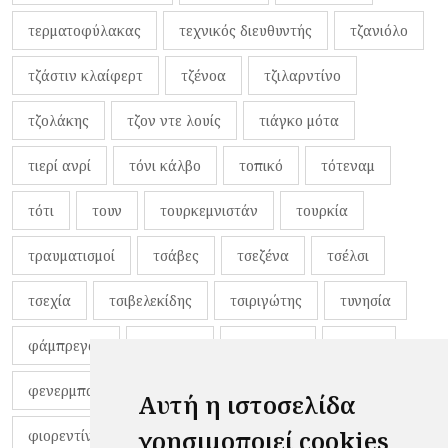
τερματοφύλακας
τεχνικός διευθυντής
τζανιόλο
τζάστιν κλαίφερτ
τζένοα
τζιλαρντίνο
τζολάκης
τζον ντε λουίς
τιάγκο μότα
τιερί ανρί
τόνι κάλβο
τοπικό
τότεναμ
τότι
τουν
τουρκεμνιστάν
τουρκία
τραυματισμοί
τσάβες
τσεζένα
τσέλσι
τσεχία
τσιβελεκίδης
τσιριγώτης
τυνησία
φάμπρεγας
φανέλες
φαντιγκά
φαρές
φενερμπαχτσέ
φερνάντο τόρες
φίλαθλοι
Αυτή η ιστοσελίδα
χρησιμοποιεί cookies
φιορεντίνα
φιρμίνο
φρανκ ντε μπουρ