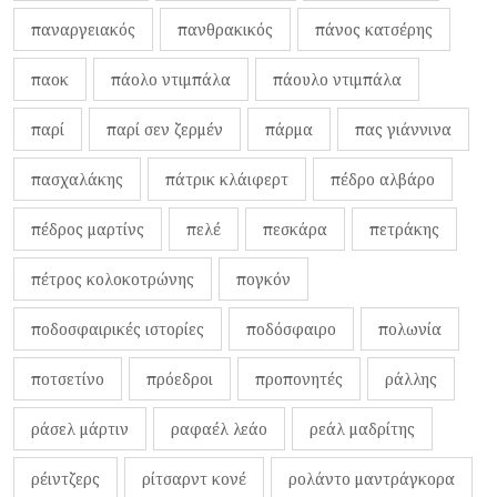
παναργειακός
πανθρακικός
πάνος κατσέρης
παοκ
πάολο ντιμπάλα
πάουλο ντιμπάλα
παρί
παρί σεν ζερμέν
πάρμα
πας γιάννινα
πασχαλάκης
πάτρικ κλάιφερτ
πέδρο αλβάρο
πέδρος μαρτίνς
πελέ
πεσκάρα
πετράκης
πέτρος κολοκοτρώνης
πογκόν
ποδοσφαιρικές ιστορίες
ποδόσφαιρο
πολωνία
ποτσετίνο
πρόεδροι
προπονητές
ράλλης
ράσελ μάρτιν
ραφαέλ λεάο
ρεάλ μαδρίτης
ρέιντζερς
ρίτσαρντ κονέ
ρολάντο μαντράγκορα