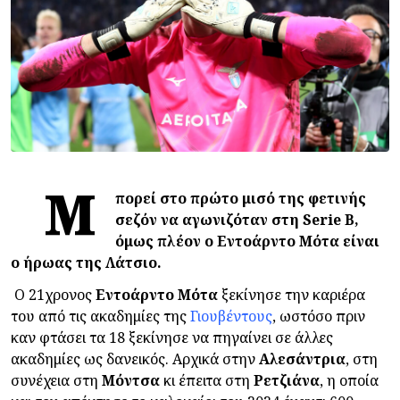
Μ
πορεί στο πρώτο μισό της φετινής
σεζόν να αγωνιζόταν στη Serie B,
όμως πλέον ο Εντοάρντο Μότα είναι
ο ήρωας της Λάτσιο.
Ο 21χρονος
Εντοάρντο
Μότα
ξεκίνησε την καριέρα
του από τις ακαδημίες της
Γιουβέντους
, ωστόσο πριν
καν φτάσει τα 18 ξεκίνησε να πηγαίνει σε άλλες
ακαδημίες ως δανεικός. Αρχικά στην
Αλεσάντρια
, στη
συνέχεια στη
Μόντσα
κι έπειτα στη
Ρετζιάνα
, η οποία