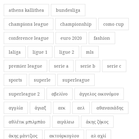
athens kallithea
bundesliga
champions league
championship
como cup
conference league
euro 2020
fashion
laliga
ligue 1
ligue 2
mls
premier league
serie a
serie b
serie c
sports
superle
superleague
superleague 2
αβελίνο
άγγελος οικονόμου
αγγλία
άγιαξ
αεκ
αελ
αθανασιάδης
αθλέτικ μπιλμπάο
αιγάλεω
άκης ζήκος
άκης μάντζιος
ακτούρκογλου
αλ αχλί