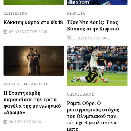
ΕΞΩΤΕΡΙΚΌ
ΚΗΦΙΣΙΆ
Κόκκινη κάρτα στο 00:48
Τζον Ντε Λουίς: Ένας
Βάσκος στην Κηφισιά
07 ΑΥΓΟΎΣΤΟΥ 2026
05 ΑΥΓΟΎΣΤΟΥ 2026
ΜΌΔΑ & ΕΜΦΑΝΊΣΕΙΣ
Η Στουτγκάρδη
ΟΛΥΜΠΙΑΚΌΣ
παρουσίασε την τρίτη
Ρόμπι Ούρε: Ο
φανέλα της με ελληνικό
μεταγραφικός στόχος
«άρωμα»
του Ολυμπιακού που
πέτυχε 4 γκολ σε ένα
30 ΙΟΥΛΊΟΥ 2026
ματς