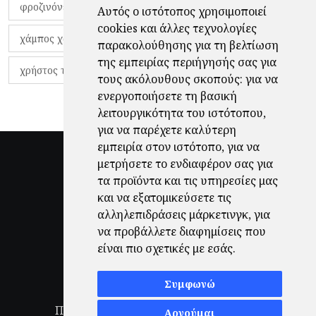
φροζινόνε
φωκικός
χαβίτο
Αυτός ο ιστότοπος χρησιμοποιεί
cookies και άλλες τεχνολογίες
χάμπος χαραλάμπους
χάρι πότερ
παρακολούθησης για τη βελτίωση
της εμπειρίας περιήγησής σας για
χρήστος τζόλης
τους ακόλουθους σκοπούς:
για να
ενεργοποιήσετε τη βασική
λειτουργικότητα του ιστότοπου
,
για να παρέχετε καλύτερη
εμπειρία στον ιστότοπο
,
για να
μετρήσετε το ενδιαφέρον σας για
τα προϊόντα και τις υπηρεσίες μας
και να εξατομικεύσετε τις
αλληλεπιδράσεις μάρκετινγκ
,
για
να προβάλλετε διαφημίσεις που
είναι πιο σχετικές με εσάς
.
Συμφωνώ
Πολιτική Απορρήτου
|
Όροι Χρήσης
|
Αρνούμαι