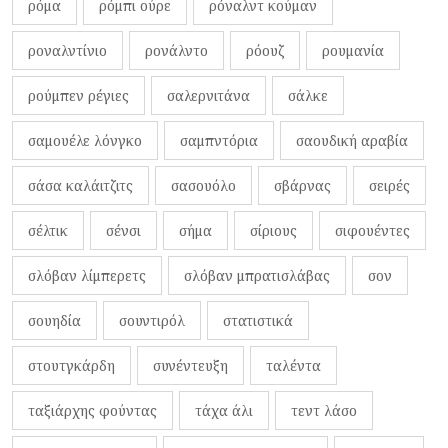
ρόμα
ρόμπι ούρε
ρόναλντ κούμαν
ροναλντίνιο
ρονάλντο
ρόουζ
ρουμανία
ρούμπεν ρέγιες
σαλερνιτάνα
σάλκε
σαμουέλε λόνγκο
σαμπντόρια
σαουδική αραβία
σάσα καλάιτζιτς
σασουόλο
σβάρνας
σειρές
σέλτικ
σένσι
σήμα
σίριους
σιφουέντες
σλόβαν λίμπερετς
σλόβαν μπρατισλάβας
σον
σουηδία
σουντιρόλ
στατιστικά
στουτγκάρδη
συνέντευξη
ταλέντα
ταξιάρχης φούντας
τάχα άλι
τεντ λάσο