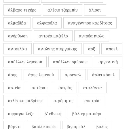
άλβαρο τεχέρο
αλέσιο τζερμπίν
άλισον
αλμαβίβα
αλφαρέλα
αναγέννηση καρδίτσας
ανόρθωση
αντρέα μαζιέλο
αντρέα πίρλο
αντσελότι
αντώνης στεργιάκης
αοξ
αποελ
απόλλων λεμεσού
απόλλων σμύρνης
αργεντινή
άρης
άρης λεμεσού
άρσεναλ
άσλει κόουλ
αστεία
αστέρας
αστράς
αταλάντα
ατλέτικο μαδρίτης
ατρόμητος
αυστρία
αφραγκολέζε
β' εθνική
βάλτερ ματσάρι
βάρντι
βασίλ κουσέι
βιγιαρεάλ
βόλος