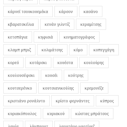
κάρνεϊ τσουκουεμέκα
κάρσον
κασάνο
κβαρατσκέλια
κενάν γιλντίζ
κεραμίτσης
κετσπάγια
κηφισιά
κινηματογράφος
κλαμπ μπριζ
κολιμάτσης
κόμο
κοπεγχάγη
κορεό
κοτάρσκι
κουέστα
κουλούρης
κουλουσέφσκι
κουσέι
κούτρης
κουτσερένκο
κουτσιανικούλης
κρεμονέζε
κριστιάνο ρονάλντο
κρίστο φερνάντες
κύπρος
κυριακόπουλος
κυριακού
κώστας μπράτσος
λαμία
λάμπαρντ
λαουτάρο μαρτίνεζ