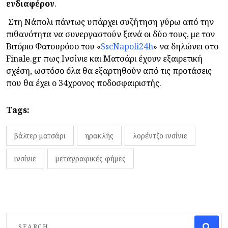
ενδιαφέρον
.
Στη Νάπολι πάντως υπάρχει συζήτηση γύρω από την
πιθανότητα να συνεργαστούν ξανά οι δύο τους, με τον
Βιτόριο Φατουρόσο του «
SscNapoli24h
» να δηλώνει στο
Finale.gr πως Ινσίνιε και Ματσάρι έχουν εξαιρετική
σχέση, ωστόσο όλα θα εξαρτηθούν από τις προτάσεις
που θα έχει ο 34χρονος ποδοσφαιριστής.
Tags:
βάλτερ ματσάρι
ηρακλής
λορέντζο ινσίνιε
ινσίνιε
μεταγραφικές φήμες