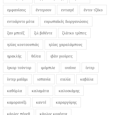
εμφανίσεις
έντερσον
εντιαγέ
έντιν τζέκο
εντοάρντο μότα
ευρωπαϊκές διοργανώσεις
ζαν μπιτέζ
ζιλ βιθέντε
ζλάτκο τρίπιτς
ηλίας κουτσουπιάς
ηλίας χαραλάμπους
ηρακλής
θέλτα
ιβάν γιούριτς
ίγκορ τούντορ
ιμόμπιλε
ινσίνιε
ίντερ
ίντερ μαϊάμι
ισπανία
ιταλία
καβάλα
καθόρλα
καλαμάτα
καλοσκάμης
καμορανέζι
καντέ
καραργύρης
κάρλες πέρεθ
κάρλος κουέστα