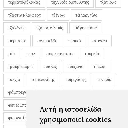
τερματοφύλακας
τεχνικός διευθυντής
τζανιόλο
τζάστιν κλαίφερτ
τζένοα
τζιλαρντίνο
τζολάκης
τζον ντε λουίς
τιάγκο μότα
τιερί ανρί
τόνι κάλβο
τοπικό
τότεναμ
τότι
τουν
τουρκεμνιστάν
τουρκία
τραυματισμοί
τσάβες
τσεζένα
τσέλσι
τσεχία
τσιβελεκίδης
τσιριγώτης
τυνησία
φάμπρεγας
φανέλες
φαντιγκά
φαρές
φενερμπαχτσέ
φερνάντο τόρες
φίλαθλοι
Αυτή η ιστοσελίδα
χρησιμοποιεί cookies
φιορεντίνα
φιρμίνο
φρανκ ντε μπουρ