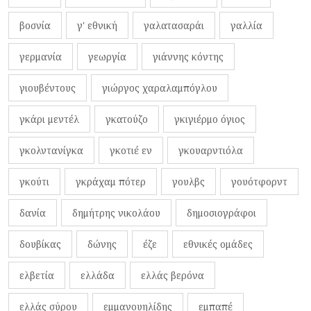
βοσνία
γ' εθνική
γαλατασαράι
γαλλία
γερμανία
γεωργία
γιάννης κόντης
γιουβέντους
γιώργος χαραλαμπόγλου
γκάρι μεντέλ
γκατούζο
γκιγιέρμο όγιος
γκολντανίγκα
γκοτιέ εν
γκουαρντιόλα
γκούτι
γκράχαμ πότερ
γουλβς
γουότφορντ
δανία
δημήτρης νικολάου
δημοσιογράφοι
δουβίκας
δώνης
έζε
εθνικές ομάδες
ελβετία
ελλάδα
ελλάς βερόνα
ελλάς σύρου
εμμανουηλίδης
εμπαπέ