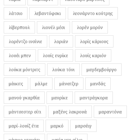
λάτσιο
λεβαντόφσκι
λεονάρντο κούτρης
λίβερπουλ
λιονέλ μέσι
λορέν μορόν
λορέντζο ινσίνιε
λοριάν
λορίς κάριους
λουέι μπεν
λουίς ενρίκε
λουίς καριόν
λούκα μόντριτς
λούκα τόνι
μαγδεμβούργο
μάικιτς
μάλμε
μάνατζερ
μανδάς
μανού γκαρθία
μανρίκε
μαντράγκορα
μάντσεστερ σίτι
μαξένς λακρουά
μαραντόνα
μαρί-λουίζ έτα
μαρκό
μαρσέιγ
μάσιμο ντονάτι
ματία ντε σίλιο