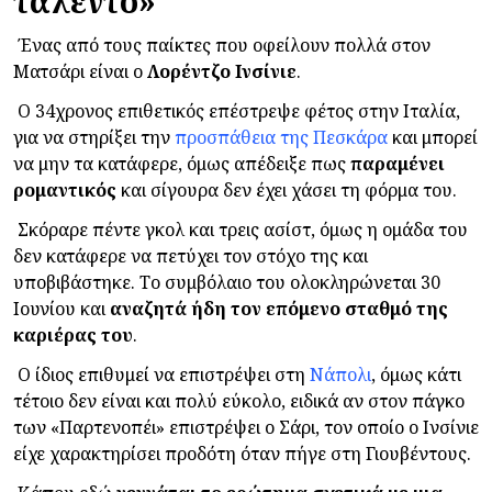
ταλέντο»
Ένας από τους παίκτες που οφείλουν πολλά στον
Ματσάρι είναι ο
Λορέντζο
Ινσίνιε
.
Ο 34χρονος επιθετικός επέστρεψε φέτος στην Ιταλία,
για να στηρίξει την
προσπάθεια της Πεσκάρα
και μπορεί
να μην τα κατάφερε, όμως απέδειξε πως
παραμένει
ρομαντικός
και σίγουρα δεν έχει χάσει τη φόρμα του.
Σκόραρε πέντε γκολ και τρεις ασίστ, όμως η ομάδα του
δεν κατάφερε να πετύχει τον στόχο της και
υποβιβάστηκε. Το συμβόλαιο του ολοκληρώνεται 30
Ιουνίου και
αναζητά ήδη τον επόμενο σταθμό της
καριέρας του
.
Ο ίδιος επιθυμεί να επιστρέψει στη
Νάπολι
, όμως κάτι
τέτοιο δεν είναι και πολύ εύκολο, ειδικά αν στον πάγκο
των «Παρτενοπέι» επιστρέψει ο Σάρι, τον οποίο ο Ινσίνιε
είχε χαρακτηρίσει προδότη όταν πήγε στη Γιουβέντους.