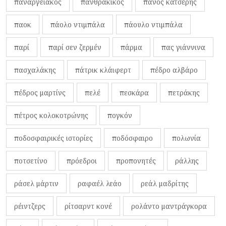
παναργειακός
πανθρακικός
πάνος κατσέρης
παοκ
πάολο ντιμπάλα
πάουλο ντιμπάλα
παρί
παρί σεν ζερμέν
πάρμα
πας γιάννινα
πασχαλάκης
πάτρικ κλάιφερτ
πέδρο αλβάρο
πέδρος μαρτίνς
πελέ
πεσκάρα
πετράκης
πέτρος κολοκοτρώνης
πογκόν
ποδοσφαιρικές ιστορίες
ποδόσφαιρο
πολωνία
ποτσετίνο
πρόεδροι
προπονητές
ράλλης
ράσελ μάρτιν
ραφαέλ λεάο
ρεάλ μαδρίτης
ρέιντζερς
ρίτσαρντ κονέ
ρολάντο μαντράγκορα