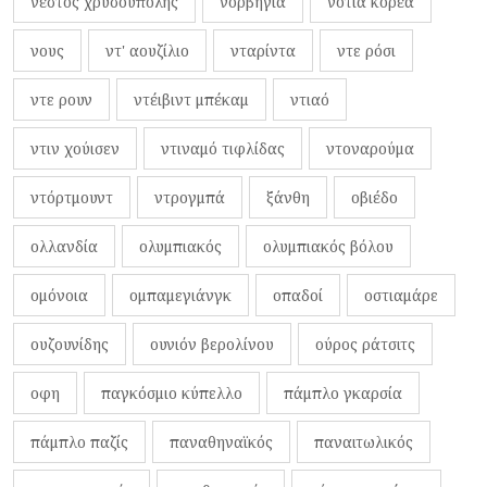
νέστος χρυσούπολης
νορβηγία
νότια κορέα
νους
ντ' αουζίλιο
νταρίντα
ντε ρόσι
ντε ρουν
ντέιβιντ μπέκαμ
ντιαό
ντιν χούισεν
ντιναμό τιφλίδας
ντοναρούμα
ντόρτμουντ
ντρογμπά
ξάνθη
οβιέδο
ολλανδία
ολυμπιακός
ολυμπιακός βόλου
ομόνοια
ομπαμεγιάνγκ
οπαδοί
οστιαμάρε
ουζουνίδης
ουνιόν βερολίνου
ούρος ράτσιτς
οφη
παγκόσμιο κύπελλο
πάμπλο γκαρσία
πάμπλο παζίς
παναθηναϊκός
παναιτωλικός