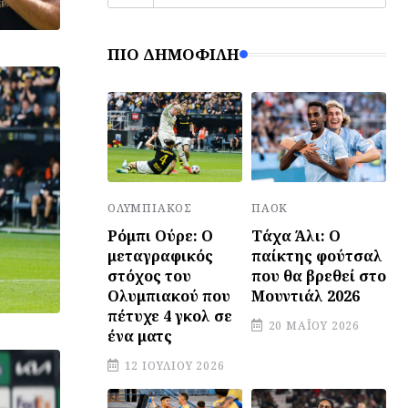
ΠΙΟ ΔΗΜΟΦΙΛΉ
ΠΑΟΚ
ΟΛΥΜΠΙΑΚΌΣ
Τάχα Άλι: Ο
Ρόμπι Ούρε: Ο
παίκτης φούτσαλ
μεταγραφικός
που θα βρεθεί στο
στόχος του
Μουντιάλ 2026
Ολυμπιακού που
πέτυχε 4 γκολ σε
20 ΜΑΪ́ΟΥ 2026
ένα ματς
12 ΙΟΥΛΊΟΥ 2026