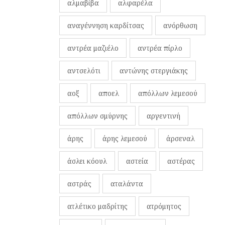
αλμαβίβα
αλφαρέλα
αναγέννηση καρδίτσας
ανόρθωση
αντρέα μαζιέλο
αντρέα πίρλο
αντσελότι
αντώνης στεργιάκης
αοξ
αποελ
απόλλων λεμεσού
απόλλων σμύρνης
αργεντινή
άρης
άρης λεμεσού
άρσεναλ
άσλει κόουλ
αστεία
αστέρας
αστράς
αταλάντα
ατλέτικο μαδρίτης
ατρόμητος