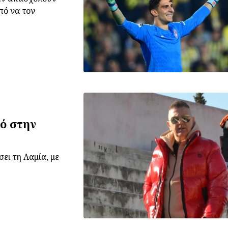
πό να τον
ό στην
ει τη Λαμία, με