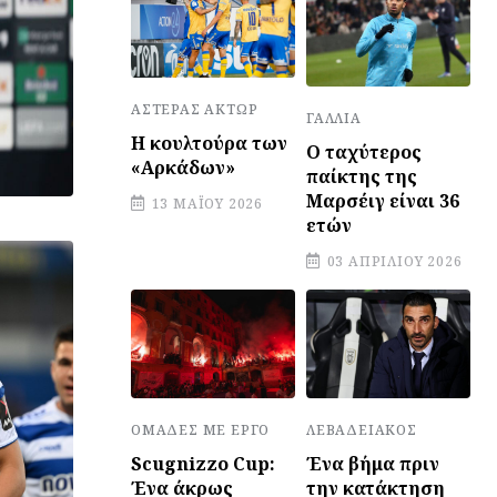
ΑΣΤΈΡΑΣ ΆΚΤΩΡ
ΓΑΛΛΊΑ
Η κουλτούρα των
Ο ταχύτερος
«Αρκάδων»
παίκτης της
Μαρσέιγ είναι 36
13 ΜΑΪ́ΟΥ 2026
ετών
03 ΑΠΡΙΛΊΟΥ 2026
ΛΕΒΑΔΕΙΑΚΌΣ
ΟΜΆΔΕΣ ΜΕ ΈΡΓΟ
Ένα βήμα πριν
Scugnizzo Cup:
την κατάκτηση
Ένα άκρως