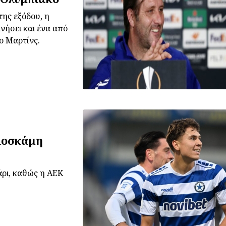
της εξόδου, η
νήσει και ένα από
ο Μαρτίνς.
λοσκάμη
άρι, καθώς η ΑΕΚ