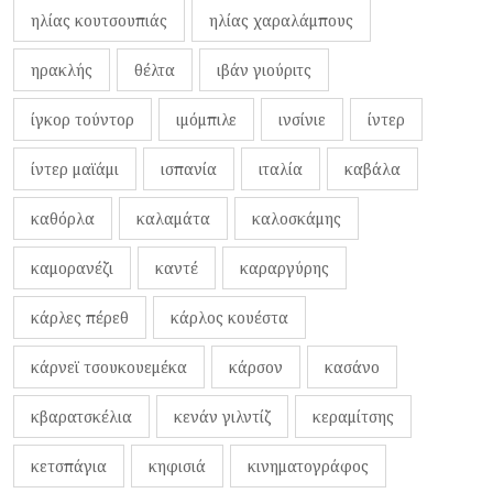
ηλίας κουτσουπιάς
ηλίας χαραλάμπους
ηρακλής
θέλτα
ιβάν γιούριτς
ίγκορ τούντορ
ιμόμπιλε
ινσίνιε
ίντερ
ίντερ μαϊάμι
ισπανία
ιταλία
καβάλα
καθόρλα
καλαμάτα
καλοσκάμης
καμορανέζι
καντέ
καραργύρης
κάρλες πέρεθ
κάρλος κουέστα
κάρνεϊ τσουκουεμέκα
κάρσον
κασάνο
κβαρατσκέλια
κενάν γιλντίζ
κεραμίτσης
κετσπάγια
κηφισιά
κινηματογράφος