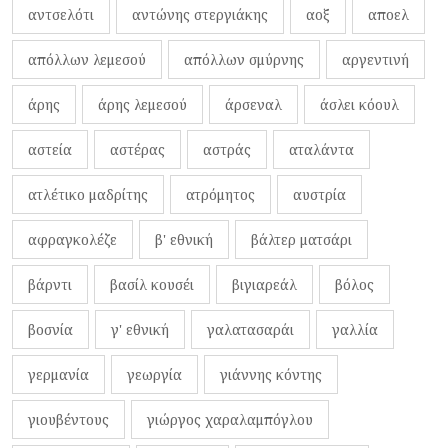
αντσελότι
αντώνης στεργιάκης
αοξ
αποελ
απόλλων λεμεσού
απόλλων σμύρνης
αργεντινή
άρης
άρης λεμεσού
άρσεναλ
άσλει κόουλ
αστεία
αστέρας
αστράς
αταλάντα
ατλέτικο μαδρίτης
ατρόμητος
αυστρία
αφραγκολέζε
β' εθνική
βάλτερ ματσάρι
βάρντι
βασίλ κουσέι
βιγιαρεάλ
βόλος
βοσνία
γ' εθνική
γαλατασαράι
γαλλία
γερμανία
γεωργία
γιάννης κόντης
γιουβέντους
γιώργος χαραλαμπόγλου