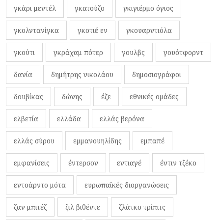
γκάρι μεντέλ
γκατούζο
γκιγιέρμο όγιος
γκολντανίγκα
γκοτιέ εν
γκουαρντιόλα
γκούτι
γκράχαμ πότερ
γουλβς
γουότφορντ
δανία
δημήτρης νικολάου
δημοσιογράφοι
δουβίκας
δώνης
έζε
εθνικές ομάδες
ελβετία
ελλάδα
ελλάς βερόνα
ελλάς σύρου
εμμανουηλίδης
εμπαπέ
εμφανίσεις
έντερσον
εντιαγέ
έντιν τζέκο
εντοάρντο μότα
ευρωπαϊκές διοργανώσεις
ζαν μπιτέζ
ζιλ βιθέντε
ζλάτκο τρίπιτς