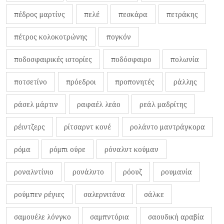
πέδρος μαρτίνς
πελέ
πεσκάρα
πετράκης
πέτρος κολοκοτρώνης
πογκόν
ποδοσφαιρικές ιστορίες
ποδόσφαιρο
πολωνία
ποτσετίνο
πρόεδροι
προπονητές
ράλλης
ράσελ μάρτιν
ραφαέλ λεάο
ρεάλ μαδρίτης
ρέιντζερς
ρίτσαρντ κονέ
ρολάντο μαντράγκορα
ρόμα
ρόμπι ούρε
ρόναλντ κούμαν
ροναλντίνιο
ρονάλντο
ρόουζ
ρουμανία
ρούμπεν ρέγιες
σαλερνιτάνα
σάλκε
σαμουέλε λόνγκο
σαμπντόρια
σαουδική αραβία