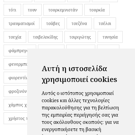
τότι
τουν
τουρκεμνιστάν
τουρκία
τραυματισμοί
τσάβες
τσεζένα
τσέλσι
τσεχία
τσιβελεκίδης
τσιριγώτης
τυνησία
φάμπρεγας
φανέλες
φαντιγκά
φαρές
φενερμπαχτσέ
φερνάντο τόρες
φίλαθλοι
Αυτή η ιστοσελίδα
χρησιμοποιεί cookies
φιορεντίνα
φιρμίνο
φρανκ ντε μπουρ
φροζινόνε
φωκικός
χαβίτο
Αυτός ο ιστότοπος χρησιμοποιεί
cookies και άλλες τεχνολογίες
χάμπος χαραλάμπους
χάρι πότερ
παρακολούθησης για τη βελτίωση
της εμπειρίας περιήγησής σας για
χρήστος τζόλης
τους ακόλουθους σκοπούς:
για να
ενεργοποιήσετε τη βασική