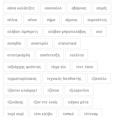
σάσα καλάιτζιτς
σασουόλο
σβάρνας
σειρές
σέλτικ
σένσι
σήμα
σίριους
σιφουέντες
σλόβαν λίμπερετς
σλόβαν μπρατισλάβας
σον
σουηδία
σουντιρόλ
στατιστικά
στουτγκάρδη
συνέντευξη
ταλέντα
ταξιάρχης φούντας
τάχα άλι
τεντ λάσο
τερματοφύλακας
τεχνικός διευθυντής
τζανιόλο
τζάστιν κλαίφερτ
τζένοα
τζιλαρντίνο
τζολάκης
τζον ντε λουίς
τιάγκο μότα
τιερί ανρί
τόνι κάλβο
τοπικό
τότεναμ