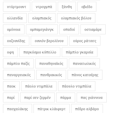
ντόρτμουντ
ντρογμπά
ξάνθη
οβιέδο
ολλανδία
ολυμπιακός
ολυμπιακός βόλου
ομόνοια
ομπαμεγιάνγκ
οπαδοί
οστιαμάρε
ουζουνίδης
ουνιόν βερολίνου
ούρος ράτσιτς
οφη
παγκόσμιο κύπελλο
πάμπλο γκαρσία
πάμπλο παζίς
παναθηναϊκός
παναιτωλικός
παναργειακός
πανθρακικός
πάνος κατσέρης
παοκ
πάολο ντιμπάλα
πάουλο ντιμπάλα
παρί
παρί σεν ζερμέν
πάρμα
πας γιάννινα
πασχαλάκης
πάτρικ κλάιφερτ
πέδρο αλβάρο