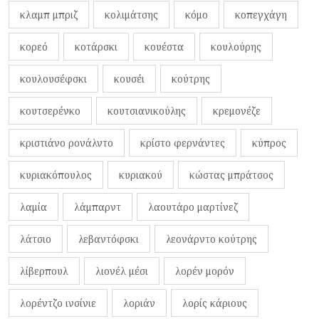
κλαμπ μπριζ
κολιμάτσης
κόμο
κοπεγχάγη
κορεό
κοτάρσκι
κουέστα
κουλούρης
κουλουσέφσκι
κουσέι
κούτρης
κουτσερένκο
κουτσιανικούλης
κρεμονέζε
κριστιάνο ρονάλντο
κρίστο φερνάντες
κύπρος
κυριακόπουλος
κυριακού
κώστας μπράτσος
λαμία
λάμπαρντ
λαουτάρο μαρτίνεζ
λάτσιο
λεβαντόφσκι
λεονάρντο κούτρης
λίβερπουλ
λιονέλ μέσι
λορέν μορόν
λορέντζο ινσίνιε
λοριάν
λορίς κάριους