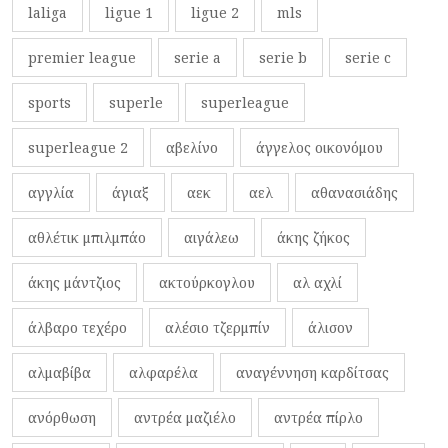
laliga
ligue 1
ligue 2
mls
premier league
serie a
serie b
serie c
sports
superle
superleague
superleague 2
αβελίνο
άγγελος οικονόμου
αγγλία
άγιαξ
αεκ
αελ
αθανασιάδης
αθλέτικ μπιλμπάο
αιγάλεω
άκης ζήκος
άκης μάντζιος
ακτούρκογλου
αλ αχλί
άλβαρο τεχέρο
αλέσιο τζερμπίν
άλισον
αλμαβίβα
αλφαρέλα
αναγέννηση καρδίτσας
ανόρθωση
αντρέα μαζιέλο
αντρέα πίρλο