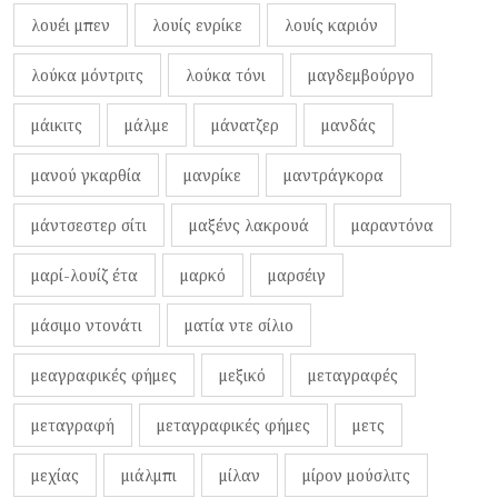
λουέι μπεν
λουίς ενρίκε
λουίς καριόν
λούκα μόντριτς
λούκα τόνι
μαγδεμβούργο
μάικιτς
μάλμε
μάνατζερ
μανδάς
μανού γκαρθία
μανρίκε
μαντράγκορα
μάντσεστερ σίτι
μαξένς λακρουά
μαραντόνα
μαρί-λουίζ έτα
μαρκό
μαρσέιγ
μάσιμο ντονάτι
ματία ντε σίλιο
μεαγραφικές φήμες
μεξικό
μεταγραφές
μεταγραφή
μεταγραφικές φήμες
μετς
μεχίας
μιάλμπι
μίλαν
μίρον μούσλιτς