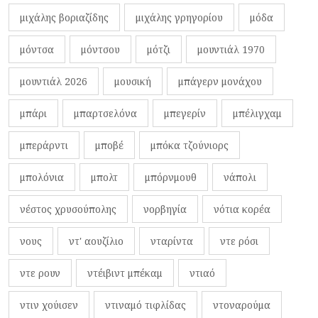
μιχάλης βοριαζίδης
μιχάλης γρηγορίου
μόδα
μόντσα
μόντσου
μότζι
μουντιάλ 1970
μουντιάλ 2026
μουσική
μπάγερν μονάχου
μπάρι
μπαρτσελόνα
μπεγερίν
μπέλιγχαμ
μπεράρντι
μποβέ
μπόκα τζούνιορς
μπολόνια
μπολτ
μπόρνμουθ
νάπολι
νέστος χρυσούπολης
νορβηγία
νότια κορέα
νους
ντ' αουζίλιο
νταρίντα
ντε ρόσι
ντε ρουν
ντέιβιντ μπέκαμ
ντιαό
ντιν χούισεν
ντιναμό τιφλίδας
ντοναρούμα