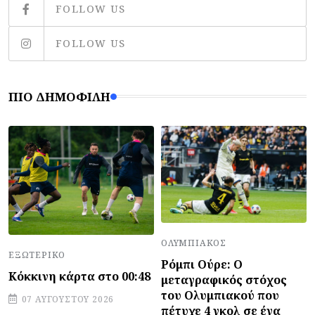
FOLLOW US
FOLLOW US
ΠΙΟ ΔΗΜΟΦΙΛΉ
ΟΛΥΜΠΙΑΚΌΣ
ΕΞΩΤΕΡΙΚΌ
Ρόμπι Ούρε: Ο
Κόκκινη κάρτα στο 00:48
μεταγραφικός στόχος
του Ολυμπιακού που
07 ΑΥΓΟΎΣΤΟΥ 2026
πέτυχε 4 γκολ σε ένα