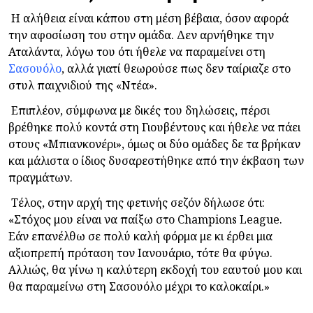
Η αλήθεια είναι κάπου στη μέση βέβαια, όσον αφορά
την αφοσίωση του στην ομάδα. Δεν αρνήθηκε την
Αταλάντα, λόγω του ότι ήθελε να παραμείνει στη
Σασουόλο
, αλλά γιατί θεωρούσε πως δεν ταίριαζε στο
στυλ παιχνιδιού της «Ντέα».
Επιπλέον, σύμφωνα με δικές του δηλώσεις, πέρσι
βρέθηκε πολύ κοντά στη Γιουβέντους και ήθελε να πάει
στους «Μπιανκονέρι», όμως οι δύο ομάδες δε τα βρήκαν
και μάλιστα ο ίδιος δυσαρεστήθηκε από την έκβαση των
πραγμάτων.
Τέλος, στην αρχή της φετινής σεζόν δήλωσε ότι:
«
Στόχος μου είναι να παίξω στο Champions League.
Εάν επανέλθω σε πολύ καλή φόρμα με κι έρθει μια
αξιοπρεπή πρόταση τον Ιανουάριο, τότε θα φύγω.
Αλλιώς, θα γίνω η καλύτερη εκδοχή του εαυτού μου και
θα παραμείνω στη Σασουόλο μέχρι το καλοκαίρι
.»