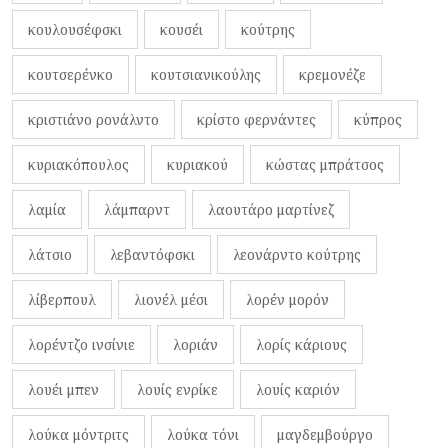
κουλουσέφσκι
κουσέι
κούτρης
κουτσερένκο
κουτσιανικούλης
κρεμονέζε
κριστιάνο ρονάλντο
κρίστο φερνάντες
κύπρος
κυριακόπουλος
κυριακού
κώστας μπράτσος
λαμία
λάμπαρντ
λαουτάρο μαρτίνεζ
λάτσιο
λεβαντόφσκι
λεονάρντο κούτρης
λίβερπουλ
λιονέλ μέσι
λορέν μορόν
λορέντζο ινσίνιε
λοριάν
λορίς κάριους
λουέι μπεν
λουίς ενρίκε
λουίς καριόν
λούκα μόντριτς
λούκα τόνι
μαγδεμβούργο