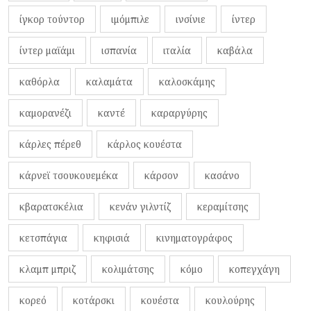
ίγκορ τούντορ
ιμόμπιλε
ινσίνιε
ίντερ
ίντερ μαϊάμι
ισπανία
ιταλία
καβάλα
καθόρλα
καλαμάτα
καλοσκάμης
καμορανέζι
καντέ
καραργύρης
κάρλες πέρεθ
κάρλος κουέστα
κάρνεϊ τσουκουεμέκα
κάρσον
κασάνο
κβαρατσκέλια
κενάν γιλντίζ
κεραμίτσης
κετσπάγια
κηφισιά
κινηματογράφος
κλαμπ μπριζ
κολιμάτσης
κόμο
κοπεγχάγη
κορεό
κοτάρσκι
κουέστα
κουλούρης