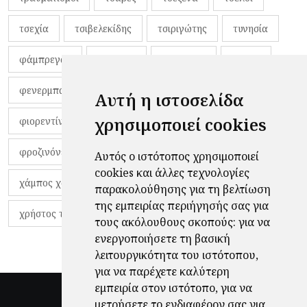
τσεχία
τσιβελεκίδης
τσιριγώτης
τυνησία
φάμπρεγας
φανέλες
φαντιγκά
φαρές
φενερμπαχτσέ
φερνάντο τόρες
φίλαθλοι
Αυτή η ιστοσελίδα
χρησιμοποιεί cookies
φιορεντίνα
φιρμίνο
φρανκ ντε μπουρ
φροζινόνε
φωκικός
χαβίτο
Αυτός ο ιστότοπος χρησιμοποιεί
cookies και άλλες τεχνολογίες
χάμπος χαραλάμπους
χάρι πότερ
παρακολούθησης για τη βελτίωση
της εμπειρίας περιήγησής σας για
χρήστος τζόλης
τους ακόλουθους σκοπούς:
για να
ενεργοποιήσετε τη βασική
λειτουργικότητα του ιστότοπου
,
για να παρέχετε καλύτερη
εμπειρία στον ιστότοπο
,
για να
μετρήσετε το ενδιαφέρον σας για