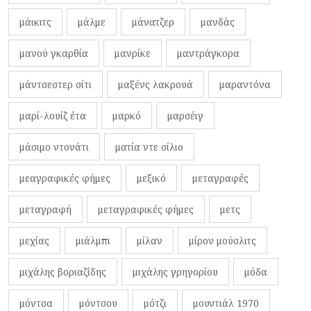
μάικιτς
μάλμε
μάνατζερ
μανδάς
μανού γκαρθία
μανρίκε
μαντράγκορα
μάντσεστερ σίτι
μαξένς λακρουά
μαραντόνα
μαρί-λουίζ έτα
μαρκό
μαρσέιγ
μάσιμο ντονάτι
ματία ντε σίλιο
μεαγραφικές φήμες
μεξικό
μεταγραφές
μεταγραφή
μεταγραφικές φήμες
μετς
μεχίας
μιάλμπι
μίλαν
μίρον μούσλιτς
μιχάλης βοριαζίδης
μιχάλης γρηγορίου
μόδα
μόντσα
μόντσου
μότζι
μουντιάλ 1970