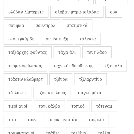
σλόβαν λίμπερετς
σλόβαν μπρατισλάβας
σον
σουηδία
σουντιρόλ
στατιστικά
στουτγκάρδη
συνέντευξη
ταλέντα
ταξιάρχης φούντας
τάχα άλι
τεντ λάσο
τερματοφύλακας
τεχνικός διευθυντής
τζανιόλο
τζάστιν κλαίφερτ
τζένοα
τζιλαρντίνο
τζολάκης
τζον ντε λουίς
τιάγκο μότα
τιερί ανρί
τόνι κάλβο
τοπικό
τότεναμ
τότι
τουν
τουρκεμνιστάν
τουρκία
τραυματισμοί
τσάβες
τσεζένα
τσέλσι