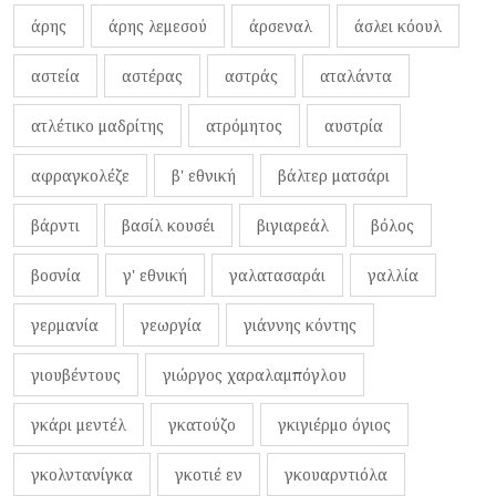
άρης
άρης λεμεσού
άρσεναλ
άσλει κόουλ
αστεία
αστέρας
αστράς
αταλάντα
ατλέτικο μαδρίτης
ατρόμητος
αυστρία
αφραγκολέζε
β' εθνική
βάλτερ ματσάρι
βάρντι
βασίλ κουσέι
βιγιαρεάλ
βόλος
βοσνία
γ' εθνική
γαλατασαράι
γαλλία
γερμανία
γεωργία
γιάννης κόντης
γιουβέντους
γιώργος χαραλαμπόγλου
γκάρι μεντέλ
γκατούζο
γκιγιέρμο όγιος
γκολντανίγκα
γκοτιέ εν
γκουαρντιόλα