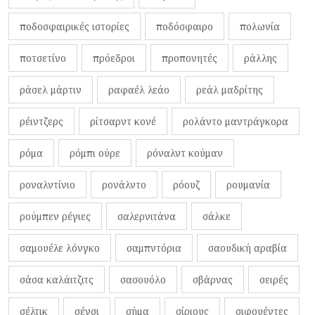
ποδοσφαιρικές ιστορίες
ποδόσφαιρο
πολωνία
ποτσετίνο
πρόεδροι
προπονητές
ράλλης
ράσελ μάρτιν
ραφαέλ λεάο
ρεάλ μαδρίτης
ρέιντζερς
ρίτσαρντ κονέ
ρολάντο μαντράγκορα
ρόμα
ρόμπι ούρε
ρόναλντ κούμαν
ροναλντίνιο
ρονάλντο
ρόουζ
ρουμανία
ρούμπεν ρέγιες
σαλερνιτάνα
σάλκε
σαμουέλε λόνγκο
σαμπντόρια
σαουδική αραβία
σάσα καλάιτζιτς
σασουόλο
σβάρνας
σειρές
σέλτικ
σένσι
σήμα
σίριους
σιφουέντες