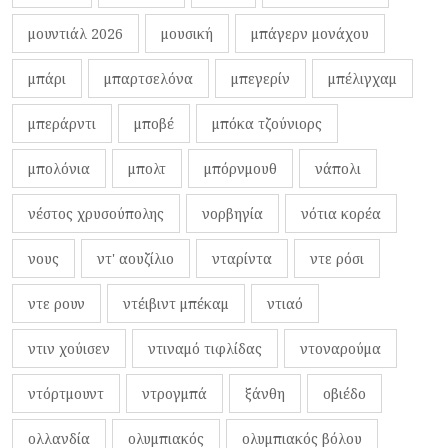
μουντιάλ 2026
μουσική
μπάγερν μονάχου
μπάρι
μπαρτσελόνα
μπεγερίν
μπέλιγχαμ
μπεράρντι
μποβέ
μπόκα τζούνιορς
μπολόνια
μπολτ
μπόρνμουθ
νάπολι
νέστος χρυσούπολης
νορβηγία
νότια κορέα
νους
ντ' αουζίλιο
νταρίντα
ντε ρόσι
ντε ρουν
ντέιβιντ μπέκαμ
ντιαό
ντιν χούισεν
ντιναμό τιφλίδας
ντοναρούμα
ντόρτμουντ
ντρογμπά
ξάνθη
οβιέδο
ολλανδία
ολυμπιακός
ολυμπιακός βόλου