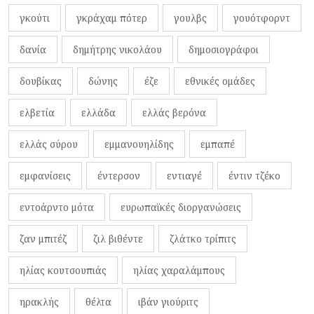
γκούτι
γκράχαμ πότερ
γουλβς
γουότφορντ
δανία
δημήτρης νικολάου
δημοσιογράφοι
δουβίκας
δώνης
έζε
εθνικές ομάδες
ελβετία
ελλάδα
ελλάς βερόνα
ελλάς σύρου
εμμανουηλίδης
εμπαπέ
εμφανίσεις
έντερσον
εντιαγέ
έντιν τζέκο
εντοάρντο μότα
ευρωπαϊκές διοργανώσεις
ζαν μπιτέζ
ζιλ βιθέντε
ζλάτκο τρίπιτς
ηλίας κουτσουπιάς
ηλίας χαραλάμπους
ηρακλής
θέλτα
ιβάν γιούριτς