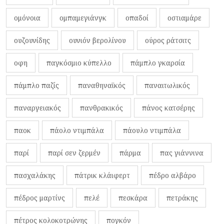
ομόνοια
ομπαμεγιάνγκ
οπαδοί
οστιαμάρε
ουζουνίδης
ουνιόν βερολίνου
ούρος ράτσιτς
οφη
παγκόσμιο κύπελλο
πάμπλο γκαρσία
πάμπλο παζίς
παναθηναϊκός
παναιτωλικός
παναργειακός
πανθρακικός
πάνος κατσέρης
παοκ
πάολο ντιμπάλα
πάουλο ντιμπάλα
παρί
παρί σεν ζερμέν
πάρμα
πας γιάννινα
πασχαλάκης
πάτρικ κλάιφερτ
πέδρο αλβάρο
πέδρος μαρτίνς
πελέ
πεσκάρα
πετράκης
πέτρος κολοκοτρώνης
πογκόν