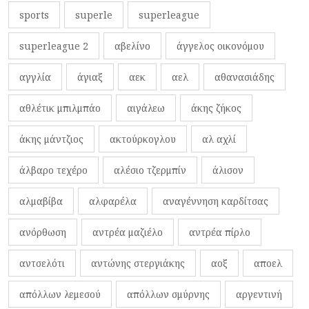
sports
superle
superleague
superleague 2
αβελίνο
άγγελος οικονόμου
αγγλία
άγιαξ
αεκ
αελ
αθανασιάδης
αθλέτικ μπιλμπάο
αιγάλεω
άκης ζήκος
άκης μάντζιος
ακτούρκογλου
αλ αχλί
άλβαρο τεχέρο
αλέσιο τζερμπίν
άλισον
αλμαβίβα
αλφαρέλα
αναγέννηση καρδίτσας
ανόρθωση
αντρέα μαζιέλο
αντρέα πίρλο
αντσελότι
αντώνης στεργιάκης
αοξ
αποελ
απόλλων λεμεσού
απόλλων σμύρνης
αργεντινή