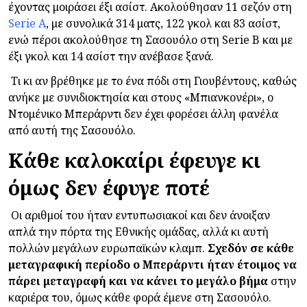
έχοντας μοιράσει έξι ασίστ. Ακολούθησαν 11 σεζόν στη
Serie A
, με συνολικά 314 ματς, 122 γκολ και 83 ασίστ,
ενώ πέρσι ακολούθησε τη Σασουόλο στη Serie B και με
έξι γκολ και 14 ασίστ την ανέβασε ξανά.
Τι κι αν βρέθηκε με το ένα πόδι στη Γιουβέντους, καθώς
ανήκε με συνιδιοκτησία και στους «Μπιανκονέρι», ο
Ντομένικο Μπεράρντι δεν έχει φορέσει άλλη φανέλα
από αυτή της Σασουόλο.
Κάθε καλοκαίρι έφευγε κι
όμως δεν έφυγε ποτέ
Οι αριθμοί του ήταν εντυπωσιακοί και δεν άνοιξαν
απλά την πόρτα της Εθνικής ομάδας, αλλά κι αυτή
πολλών μεγάλων ευρωπαϊκών κλαμπ.
Σχεδόν σε κάθε
μεταγραφική περίοδο ο Μπεράρντι ήταν έτοιμος να
πάρει μεταγραφή και να κάνει το μεγάλο βήμα
στην
καριέρα του, όμως κάθε φορά έμενε στη Σασουόλο.