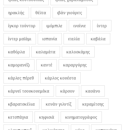
ηρακλής
θέλτα
ιβάν γιούριτς
ίγκορ τούντορ
ιμόμπιλε
ινσίνιε
ίντερ
ίντερ μαϊάμι
ισπανία
ιταλία
καβάλα
καθόρλα
καλαμάτα
καλοσκάμης
καμορανέζι
καντέ
καραργύρης
κάρλες πέρεθ
κάρλος κουέστα
κάρνεϊ τσουκουεμέκα
κάρσον
κασάνο
κβαρατσκέλια
κενάν γιλντίζ
κεραμίτσης
κετσπάγια
κηφισιά
κινηματογράφος