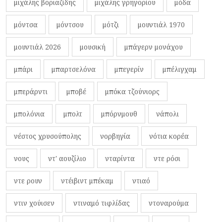
μιχάλης βοριαζίδης
μιχάλης γρηγορίου
μόδα
μόντσα
μόντσου
μότζι
μουντιάλ 1970
μουντιάλ 2026
μουσική
μπάγερν μονάχου
μπάρι
μπαρτσελόνα
μπεγερίν
μπέλιγχαμ
μπεράρντι
μποβέ
μπόκα τζούνιορς
μπολόνια
μπολτ
μπόρνμουθ
νάπολι
νέστος χρυσούπολης
νορβηγία
νότια κορέα
νους
ντ' αουζίλιο
νταρίντα
ντε ρόσι
ντε ρουν
ντέιβιντ μπέκαμ
ντιαό
ντιν χούισεν
ντιναμό τιφλίδας
ντοναρούμα