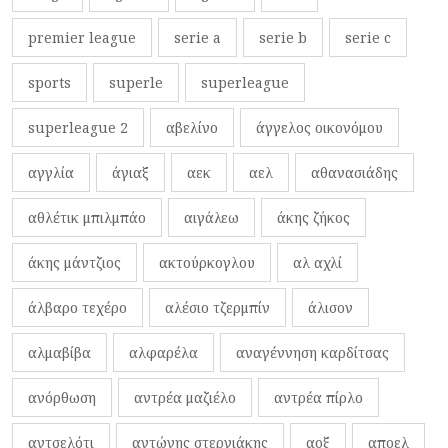
premier league
serie a
serie b
serie c
sports
superle
superleague
superleague 2
αβελίνο
άγγελος οικονόμου
αγγλία
άγιαξ
αεκ
αελ
αθανασιάδης
αθλέτικ μπιλμπάο
αιγάλεω
άκης ζήκος
άκης μάντζιος
ακτούρκογλου
αλ αχλί
άλβαρο τεχέρο
αλέσιο τζερμπίν
άλισον
αλμαβίβα
αλφαρέλα
αναγέννηση καρδίτσας
ανόρθωση
αντρέα μαζιέλο
αντρέα πίρλο
αντσελότι
αντώνης στεργιάκης
αοξ
αποελ