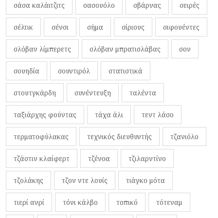
σάσα καλάιτζιτς
σασουόλο
σβάρνας
σειρές
σέλτικ
σένσι
σήμα
σίριους
σιφουέντες
σλόβαν λίμπερετς
σλόβαν μπρατισλάβας
σον
σουηδία
σουντιρόλ
στατιστικά
στουτγκάρδη
συνέντευξη
ταλέντα
ταξιάρχης φούντας
τάχα άλι
τεντ λάσο
τερματοφύλακας
τεχνικός διευθυντής
τζανιόλο
τζάστιν κλαίφερτ
τζένοα
τζιλαρντίνο
τζολάκης
τζον ντε λουίς
τιάγκο μότα
τιερί ανρί
τόνι κάλβο
τοπικό
τότεναμ