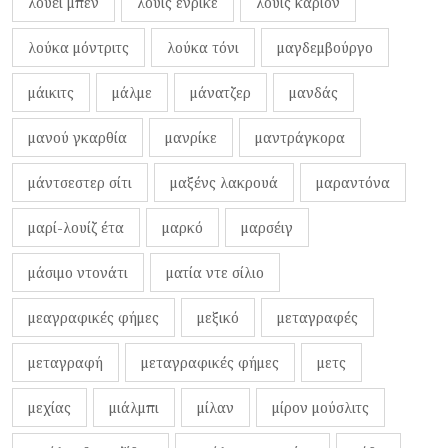
λουέι μπεν
λουίς ενρίκε
λουίς καριόν
λούκα μόντριτς
λούκα τόνι
μαγδεμβούργο
μάικιτς
μάλμε
μάνατζερ
μανδάς
μανού γκαρθία
μανρίκε
μαντράγκορα
μάντσεστερ σίτι
μαξένς λακρουά
μαραντόνα
μαρί-λουίζ έτα
μαρκό
μαρσέιγ
μάσιμο ντονάτι
ματία ντε σίλιο
μεαγραφικές φήμες
μεξικό
μεταγραφές
μεταγραφή
μεταγραφικές φήμες
μετς
μεχίας
μιάλμπι
μίλαν
μίρον μούσλιτς