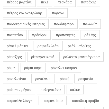
πέδρος μαρτίνς
πελέ
πεσκάρα
πετράκης
πέτρος κολοκοτρώνης
πογκόν
ποδοσφαιρικές ιστορίες
ποδόσφαιρο
πολωνία
ποτσετίνο
πρόεδροι
προπονητές
ράλλης
ράσελ μάρτιν
ραφαέλ λεάο
ρεάλ μαδρίτης
ρέιντζερς
ρίτσαρντ κονέ
ρολάντο μαντράγκορα
ρόμα
ρόμπι ούρε
ρόναλντ κούμαν
ροναλντίνιο
ρονάλντο
ρόουζ
ρουμανία
ρούμπεν ρέγιες
σαλερνιτάνα
σάλκε
σαμουέλε λόνγκο
σαμπντόρια
σαουδική αραβία