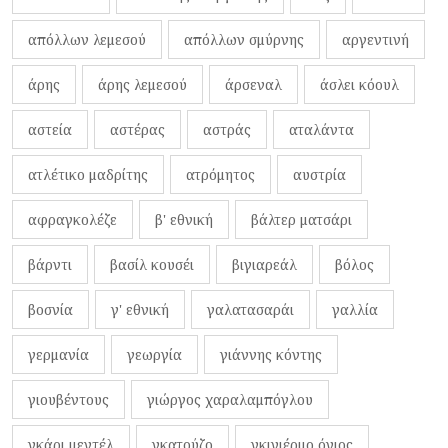
απόλλων λεμεσού
απόλλων σμύρνης
αργεντινή
άρης
άρης λεμεσού
άρσεναλ
άσλει κόουλ
αστεία
αστέρας
αστράς
αταλάντα
ατλέτικο μαδρίτης
ατρόμητος
αυστρία
αφραγκολέζε
β' εθνική
βάλτερ ματσάρι
βάρντι
βασίλ κουσέι
βιγιαρεάλ
βόλος
βοσνία
γ' εθνική
γαλατασαράι
γαλλία
γερμανία
γεωργία
γιάννης κόντης
γιουβέντους
γιώργος χαραλαμπόγλου
γκάρι μεντέλ
γκατούζο
γκιγιέρμο όγιος