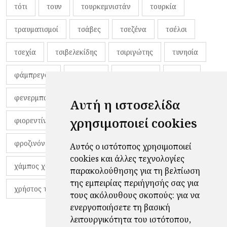
τότι
τουν
τουρκεμνιστάν
τουρκία
τραυματισμοί
τσάβες
τσεζένα
τσέλσι
τσεχία
τσιβελεκίδης
τσιριγώτης
τυνησία
φάμπρεγας
φανέλες
φαντιγκά
φαρές
φενερμπαχτσέ
φερνάντο τόρες
φίλαθλοι
Αυτή η ιστοσελίδα
χρησιμοποιεί cookies
φιορεντίνα
φιρμίνο
φρανκ ντε μπουρ
φροζινόνε
φωκικός
χαβίτο
Αυτός ο ιστότοπος χρησιμοποιεί
cookies και άλλες τεχνολογίες
χάμπος χαραλάμπους
χάρι πότερ
παρακολούθησης για τη βελτίωση
της εμπειρίας περιήγησής σας για
χρήστος τζόλης
τους ακόλουθους σκοπούς:
για να
ενεργοποιήσετε τη βασική
λειτουργικότητα του ιστότοπου
,