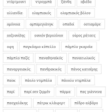
ντόρτμουντ
ντρογμπά
ξάνθη
οβιέδο
ολλανδία
ολυμπιακός
ολυμπιακός βόλου
ομόνοια
ομπαμεγιάνγκ
οπαδοί
οστιαμάρε
ουζουνίδης
ουνιόν βερολίνου
ούρος ράτσιτς
οφη
παγκόσμιο κύπελλο
πάμπλο γκαρσία
πάμπλο παζίς
παναθηναϊκός
παναιτωλικός
παναργειακός
πανθρακικός
πάνος κατσέρης
παοκ
πάολο ντιμπάλα
πάουλο ντιμπάλα
παρί
παρί σεν ζερμέν
πάρμα
πας γιάννινα
πασχαλάκης
πάτρικ κλάιφερτ
πέδρο αλβάρο