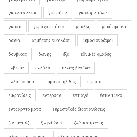
γκολντανίγκα
γκοτιέ εν
γκουαρντιόλα
γκούτι
γκράχαμ πότερ
γουλβς
γουότφορντ
δανία
δημήτρης νικολάου
δημοσιογράφοι
δουβίκας
δώνης
έζε
εθνικές ομάδες
ελβετία
ελλάδα
ελλάς βερόνα
ελλάς σύρου
εμμανουηλίδης
εμπαπέ
εμφανίσεις
έντερσον
εντιαγέ
έντιν τζέκο
εντοάρντο μότα
ευρωπαϊκές διοργανώσεις
ζαν μπιτέζ
ζιλ βιθέντε
ζλάτκο τρίπιτς
ηλίας κουτσουπιάς
ηλίας χαραλάμπους