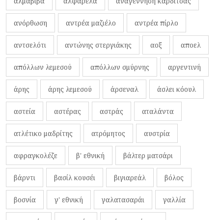
αλμαβίβα
αλφαρέλα
αναγέννηση καρδίτσας
ανόρθωση
αντρέα μαζιέλο
αντρέα πίρλο
αντσελότι
αντώνης στεργιάκης
αοξ
αποελ
απόλλων λεμεσού
απόλλων σμύρνης
αργεντινή
άρης
άρης λεμεσού
άρσεναλ
άσλει κόουλ
αστεία
αστέρας
αστράς
αταλάντα
ατλέτικο μαδρίτης
ατρόμητος
αυστρία
αφραγκολέζε
β' εθνική
βάλτερ ματσάρι
βάρντι
βασίλ κουσέι
βιγιαρεάλ
βόλος
βοσνία
γ' εθνική
γαλατασαράι
γαλλία