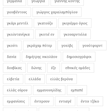
γερμανία
γεωργία
γιάννης κόντης
γιουβέντους
γιώργος χαραλαμπόγλου
γκάρι μεντέλ
γκατούζο
γκιγιέρμο όγιος
γκολντανίγκα
γκοτιέ εν
γκουαρντιόλα
γκούτι
γκράχαμ πότερ
γουλβς
γουότφορντ
δανία
δημήτρης νικολάου
δημοσιογράφοι
δουβίκας
δώνης
έζε
εθνικές ομάδες
ελβετία
ελλάδα
ελλάς βερόνα
ελλάς σύρου
εμμανουηλίδης
εμπαπέ
εμφανίσεις
έντερσον
εντιαγέ
έντιν τζέκο