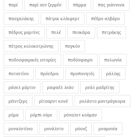
παρί
παρί σεν ζερμέν
πάρμα
πας γιάννινα
πασχαλάκης
πάτρικ κλάιφερτ
πέδρο αλβάρο
πέδρος μαρτίνς
πελέ
πεσκάρα
πετράκης
πέτρος κολοκοτρώνης
πογκόν
ποδοσφαιρικές ιστορίες
ποδόσφαιρο
πολωνία
ποτσετίνο
πρόεδροι
προπονητές
ράλλης
ράσελ μάρτιν
ραφαέλ λεάο
ρεάλ μαδρίτης
ρέιντζερς
ρίτσαρντ κονέ
ρολάντο μαντράγκορα
ρόμα
ρόμπι ούρε
ρόναλντ κούμαν
ροναλντίνιο
ρονάλντο
ρόουζ
ρουμανία