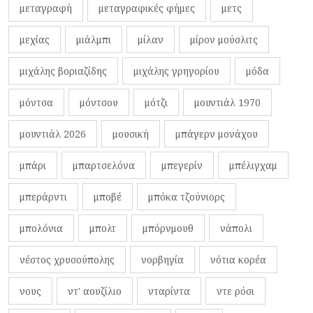
μεταγραφή
μεταγραφικές φήμες
μετς
μεχίας
μιάλμπι
μίλαν
μίρον μούσλιτς
μιχάλης βοριαζίδης
μιχάλης γρηγορίου
μόδα
μόντσα
μόντσου
μότζι
μουντιάλ 1970
μουντιάλ 2026
μουσική
μπάγερν μονάχου
μπάρι
μπαρτσελόνα
μπεγερίν
μπέλιγχαμ
μπεράρντι
μποβέ
μπόκα τζούνιορς
μπολόνια
μπολτ
μπόρνμουθ
νάπολι
νέστος χρυσούπολης
νορβηγία
νότια κορέα
νους
ντ' αουζίλιο
νταρίντα
ντε ρόσι