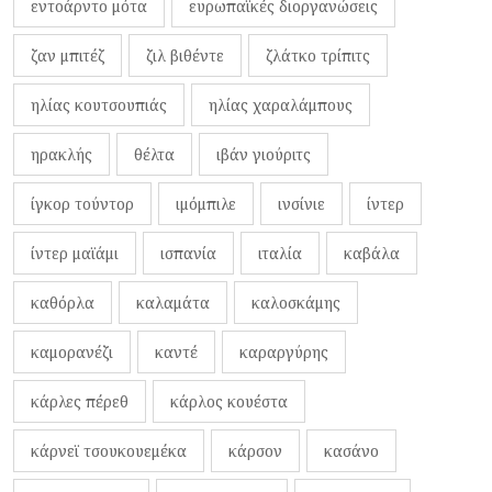
εντοάρντο μότα
ευρωπαϊκές διοργανώσεις
ζαν μπιτέζ
ζιλ βιθέντε
ζλάτκο τρίπιτς
ηλίας κουτσουπιάς
ηλίας χαραλάμπους
ηρακλής
θέλτα
ιβάν γιούριτς
ίγκορ τούντορ
ιμόμπιλε
ινσίνιε
ίντερ
ίντερ μαϊάμι
ισπανία
ιταλία
καβάλα
καθόρλα
καλαμάτα
καλοσκάμης
καμορανέζι
καντέ
καραργύρης
κάρλες πέρεθ
κάρλος κουέστα
κάρνεϊ τσουκουεμέκα
κάρσον
κασάνο