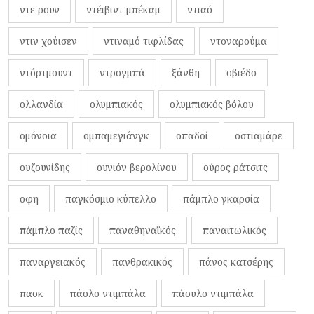
ντε ρουν
ντέιβιντ μπέκαμ
ντιαό
ντιν χούισεν
ντιναμό τιφλίδας
ντοναρούμα
ντόρτμουντ
ντρογμπά
ξάνθη
οβιέδο
ολλανδία
ολυμπιακός
ολυμπιακός βόλου
ομόνοια
ομπαμεγιάνγκ
οπαδοί
οστιαμάρε
ουζουνίδης
ουνιόν βερολίνου
ούρος ράτσιτς
οφη
παγκόσμιο κύπελλο
πάμπλο γκαρσία
πάμπλο παζίς
παναθηναϊκός
παναιτωλικός
παναργειακός
πανθρακικός
πάνος κατσέρης
παοκ
πάολο ντιμπάλα
πάουλο ντιμπάλα