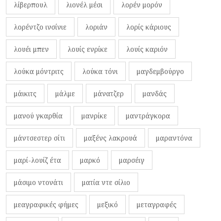
λίβερπουλ
λιονέλ μέσι
λορέν μορόν
λορέντζο ινσίνιε
λοριάν
λορίς κάριους
λουέι μπεν
λουίς ενρίκε
λουίς καριόν
λούκα μόντριτς
λούκα τόνι
μαγδεμβούργο
μάικιτς
μάλμε
μάνατζερ
μανδάς
μανού γκαρθία
μανρίκε
μαντράγκορα
μάντσεστερ σίτι
μαξένς λακρουά
μαραντόνα
μαρί-λουίζ έτα
μαρκό
μαρσέιγ
μάσιμο ντονάτι
ματία ντε σίλιο
μεαγραφικές φήμες
μεξικό
μεταγραφές