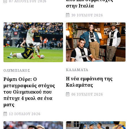
07 ΑΥΓΟΎΣΤΟΥ 2026
στην Ιταλία
30 ΙΟΥΛΊΟΥ 2026
ΚΑΛΑΜΆΤΑ
ΟΛΥΜΠΙΑΚΌΣ
Η νέα εμφάνιση της
Ρόμπι Ούρε: Ο
Καλαμάτας
μεταγραφικός στόχος
του Ολυμπιακού που
06 ΙΟΥΛΊΟΥ 2026
πέτυχε 4 γκολ σε ένα
ματς
12 ΙΟΥΛΊΟΥ 2026