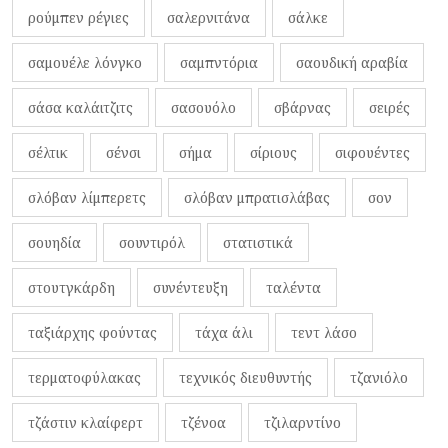
ρούμπεν ρέγιες
σαλερνιτάνα
σάλκε
σαμουέλε λόνγκο
σαμπντόρια
σαουδική αραβία
σάσα καλάιτζιτς
σασουόλο
σβάρνας
σειρές
σέλτικ
σένσι
σήμα
σίριους
σιφουέντες
σλόβαν λίμπερετς
σλόβαν μπρατισλάβας
σον
σουηδία
σουντιρόλ
στατιστικά
στουτγκάρδη
συνέντευξη
ταλέντα
ταξιάρχης φούντας
τάχα άλι
τεντ λάσο
τερματοφύλακας
τεχνικός διευθυντής
τζανιόλο
τζάστιν κλαίφερτ
τζένοα
τζιλαρντίνο