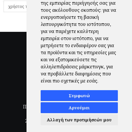
της εμπειρίας περιήγησής σας για
χρήστος τζόλης
τους ακόλουθους σκοπούς:
για να
ενεργοποιήσετε τη βασική
λειτουργικότητα του ιστότοπου
,
για να παρέχετε καλύτερη
εμπειρία στον ιστότοπο
,
για να
μετρήσετε το ενδιαφέρον σας για
τα προϊόντα και τις υπηρεσίες μας
και να εξατομικεύσετε τις
αλληλεπιδράσεις μάρκετινγκ
,
για
να προβάλλετε διαφημίσεις που
είναι πιο σχετικές με εσάς
.
Συμφωνώ
Πολιτική Απορρήτου
|
Όροι Χρήσης
|
Αρνούμαι
Ενημέρωση προτιμήσεων cookies
Αλλαγή των προτιμήσεών μου
2026
© Finale.gr All Rights Reserved