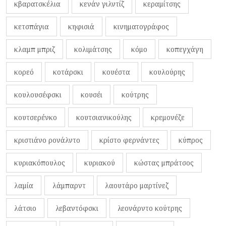
κβαρατσκέλια
κενάν γιλντίζ
κεραμίτσης
κετσπάγια
κηφισιά
κινηματογράφος
κλαμπ μπριζ
κολιμάτσης
κόμο
κοπεγχάγη
κορεό
κοτάρσκι
κουέστα
κουλούρης
κουλουσέφσκι
κουσέι
κούτρης
κουτσερένκο
κουτσιανικούλης
κρεμονέζε
κριστιάνο ρονάλντο
κρίστο φερνάντες
κύπρος
κυριακόπουλος
κυριακού
κώστας μπράτσος
λαμία
λάμπαρντ
λαουτάρο μαρτίνεζ
λάτσιο
λεβαντόφσκι
λεονάρντο κούτρης