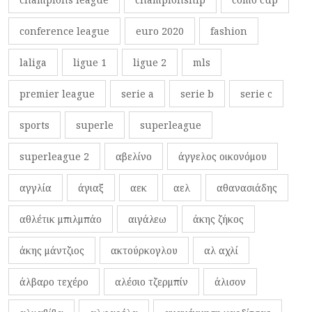
conference league
euro 2020
fashion
laliga
ligue 1
ligue 2
mls
premier league
serie a
serie b
serie c
sports
superle
superleague
superleague 2
αβελίνο
άγγελος οικονόμου
αγγλία
άγιαξ
αεκ
αελ
αθανασιάδης
αθλέτικ μπιλμπάο
αιγάλεω
άκης ζήκος
άκης μάντζιος
ακτούρκογλου
αλ αχλί
άλβαρο τεχέρο
αλέσιο τζερμπίν
άλισον