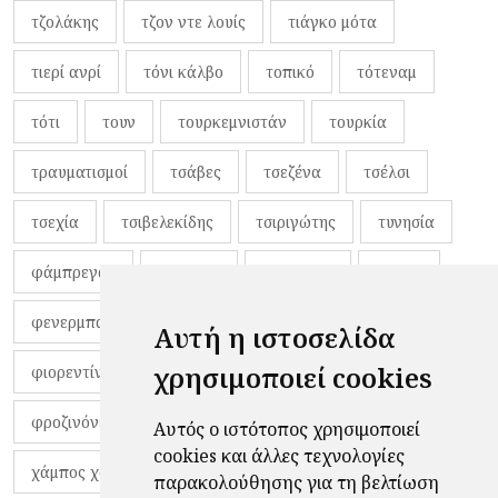
τζολάκης
τζον ντε λουίς
τιάγκο μότα
τιερί ανρί
τόνι κάλβο
τοπικό
τότεναμ
τότι
τουν
τουρκεμνιστάν
τουρκία
τραυματισμοί
τσάβες
τσεζένα
τσέλσι
τσεχία
τσιβελεκίδης
τσιριγώτης
τυνησία
φάμπρεγας
φανέλες
φαντιγκά
φαρές
φενερμπαχτσέ
φερνάντο τόρες
φίλαθλοι
Αυτή η ιστοσελίδα
χρησιμοποιεί cookies
φιορεντίνα
φιρμίνο
φρανκ ντε μπουρ
φροζινόνε
φωκικός
χαβίτο
Αυτός ο ιστότοπος χρησιμοποιεί
cookies και άλλες τεχνολογίες
χάμπος χαραλάμπους
χάρι πότερ
παρακολούθησης για τη βελτίωση