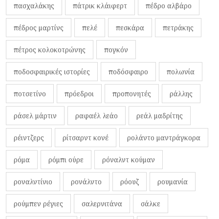
πασχαλάκης
πάτρικ κλάιφερτ
πέδρο αλβάρο
πέδρος μαρτίνς
πελέ
πεσκάρα
πετράκης
πέτρος κολοκοτρώνης
πογκόν
ποδοσφαιρικές ιστορίες
ποδόσφαιρο
πολωνία
ποτσετίνο
πρόεδροι
προπονητές
ράλλης
ράσελ μάρτιν
ραφαέλ λεάο
ρεάλ μαδρίτης
ρέιντζερς
ρίτσαρντ κονέ
ρολάντο μαντράγκορα
ρόμα
ρόμπι ούρε
ρόναλντ κούμαν
ροναλντίνιο
ρονάλντο
ρόουζ
ρουμανία
ρούμπεν ρέγιες
σαλερνιτάνα
σάλκε