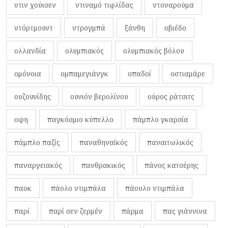
ντιν χούισεν
ντιναμό τιφλίδας
ντοναρούμα
ντόρτμουντ
ντρογμπά
ξάνθη
οβιέδο
ολλανδία
ολυμπιακός
ολυμπιακός βόλου
ομόνοια
ομπαμεγιάνγκ
οπαδοί
οστιαμάρε
ουζουνίδης
ουνιόν βερολίνου
ούρος ράτσιτς
οφη
παγκόσμιο κύπελλο
πάμπλο γκαρσία
πάμπλο παζίς
παναθηναϊκός
παναιτωλικός
παναργειακός
πανθρακικός
πάνος κατσέρης
παοκ
πάολο ντιμπάλα
πάουλο ντιμπάλα
παρί
παρί σεν ζερμέν
πάρμα
πας γιάννινα