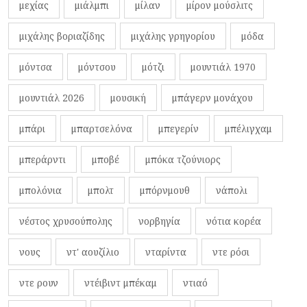
μεχίας
μιάλμπι
μίλαν
μίρον μούσλιτς
μιχάλης βοριαζίδης
μιχάλης γρηγορίου
μόδα
μόντσα
μόντσου
μότζι
μουντιάλ 1970
μουντιάλ 2026
μουσική
μπάγερν μονάχου
μπάρι
μπαρτσελόνα
μπεγερίν
μπέλιγχαμ
μπεράρντι
μποβέ
μπόκα τζούνιορς
μπολόνια
μπολτ
μπόρνμουθ
νάπολι
νέστος χρυσούπολης
νορβηγία
νότια κορέα
νους
ντ' αουζίλιο
νταρίντα
ντε ρόσι
ντε ρουν
ντέιβιντ μπέκαμ
ντιαό