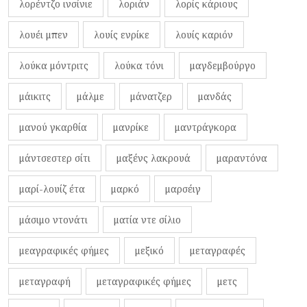
λορέντζο ινσίνιε
λοριάν
λορίς κάριους
λουέι μπεν
λουίς ενρίκε
λουίς καριόν
λούκα μόντριτς
λούκα τόνι
μαγδεμβούργο
μάικιτς
μάλμε
μάνατζερ
μανδάς
μανού γκαρθία
μανρίκε
μαντράγκορα
μάντσεστερ σίτι
μαξένς λακρουά
μαραντόνα
μαρί-λουίζ έτα
μαρκό
μαρσέιγ
μάσιμο ντονάτι
ματία ντε σίλιο
μεαγραφικές φήμες
μεξικό
μεταγραφές
μεταγραφή
μεταγραφικές φήμες
μετς