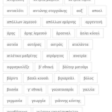
αντσελότι
αντώνης στεργιάκης
αοξ
αποελ
απόλλων λεμεσού
απόλλων σμύρνης
αργεντινή
άρης
άρης λεμεσού
άρσεναλ
άσλει κόουλ
αστεία
αστέρας
αστράς
αταλάντα
ατλέτικο μαδρίτης
ατρόμητος
αυστρία
αφραγκολέζε
β' εθνική
βάλτερ ματσάρι
βάρντι
βασίλ κουσέι
βιγιαρεάλ
βόλος
βοσνία
γ' εθνική
γαλατασαράι
γαλλία
γερμανία
γεωργία
γιάννης κόντης
γιουβέντους
γιώργος χαραλαμπόγλου