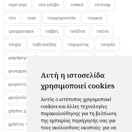
τιερί ανρί
τόνι κάλβο
τοπικό
τότεναμ
τότι
τουν
τουρκεμνιστάν
τουρκία
τραυματισμοί
τσάβες
τσεζένα
τσέλσι
τσεχία
τσιβελεκίδης
τσιριγώτης
τυνησία
φάμπρεγας
φανέλες
φαντιγκά
φαρές
φενερμπαχτσέ
φερνάντο τόρες
φίλαθλοι
Αυτή η ιστοσελίδα
χρησιμοποιεί cookies
φιορεντίνα
φιρμίνο
φρανκ ντε μπουρ
φροζινόνε
φωκικός
χαβίτο
Αυτός ο ιστότοπος χρησιμοποιεί
cookies και άλλες τεχνολογίες
χάμπος χαραλάμπους
χάρι πότερ
παρακολούθησης για τη βελτίωση
της εμπειρίας περιήγησής σας για
χρήστος τζόλης
τους ακόλουθους σκοπούς:
για να