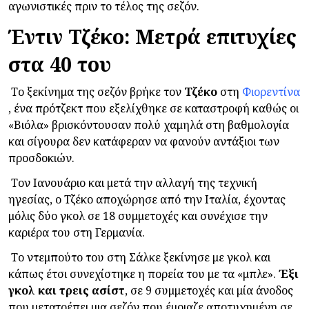
αγωνιστικές πριν το τέλος της σεζόν.
Έντιν Τζέκο: Μετρά επιτυχίες
στα 40 του
Το ξεκίνημα της σεζόν βρήκε τον
Τζέκο
στη
Φιορεντίνα
, ένα πρότζεκτ που εξελίχθηκε σε καταστροφή καθώς οι
«Βιόλα» βρισκόντουσαν πολύ χαμηλά στη βαθμολογία
και σίγουρα δεν κατάφεραν να φανούν αντάξιοι των
προσδοκιών.
Τον Ιανουάριο και μετά την αλλαγή της τεχνική
ηγεσίας, ο Τζέκο αποχώρησε από την Ιταλία, έχοντας
μόλις δύο γκολ σε 18 συμμετοχές και συνέχισε την
καριέρα του στη Γερμανία.
Το ντεμπούτο του στη Σάλκε ξεκίνησε με γκολ και
κάπως έτσι συνεχίστηκε η πορεία του με τα «μπλε».
Έξι
γκολ και τρεις ασίστ
, σε 9 συμμετοχές και μία άνοδος
που μετατρέπει μια σεζόν που έμοιαζε αποτυχημένη σε