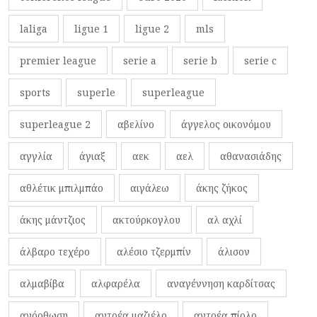
laliga
ligue 1
ligue 2
mls
premier league
serie a
serie b
serie c
sports
superle
superleague
superleague 2
αβελίνο
άγγελος οικονόμου
αγγλία
άγιαξ
αεκ
αελ
αθανασιάδης
αθλέτικ μπιλμπάο
αιγάλεω
άκης ζήκος
άκης μάντζιος
ακτούρκογλου
αλ αχλί
άλβαρο τεχέρο
αλέσιο τζερμπίν
άλισον
αλμαβίβα
αλφαρέλα
αναγέννηση καρδίτσας
ανόρθωση
αντρέα μαζιέλο
αντρέα πίρλο