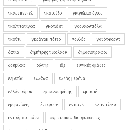
γκάρι μεντέλ
γκατούζο
γκιγιέρμο όγιος
γκολντανίγκα
γκοτιέ εν
γκουαρντιόλα
γκούτι
γκράχαμ πότερ
γουλβς
γουότφορντ
δανία
δημήτρης νικολάου
δημοσιογράφοι
δουβίκας
δώνης
έζε
εθνικές ομάδες
ελβετία
ελλάδα
ελλάς βερόνα
ελλάς σύρου
εμμανουηλίδης
εμπαπέ
εμφανίσεις
έντερσον
εντιαγέ
έντιν τζέκο
εντοάρντο μότα
ευρωπαϊκές διοργανώσεις