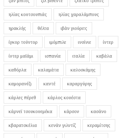
ζαν μπιτέζ
ζιλ βιθέντε
ζλάτκο τρίπιτς
ηλίας κουτσουπιάς
ηλίας χαραλάμπους
ηρακλής
θέλτα
ιβάν γιούριτς
ίγκορ τούντορ
ιμόμπιλε
ινσίνιε
ίντερ
ίντερ μαϊάμι
ισπανία
ιταλία
καβάλα
καθόρλα
καλαμάτα
καλοσκάμης
καμορανέζι
καντέ
καραργύρης
κάρλες πέρεθ
κάρλος κουέστα
κάρνεϊ τσουκουεμέκα
κάρσον
κασάνο
κβαρατσκέλια
κενάν γιλντίζ
κεραμίτσης