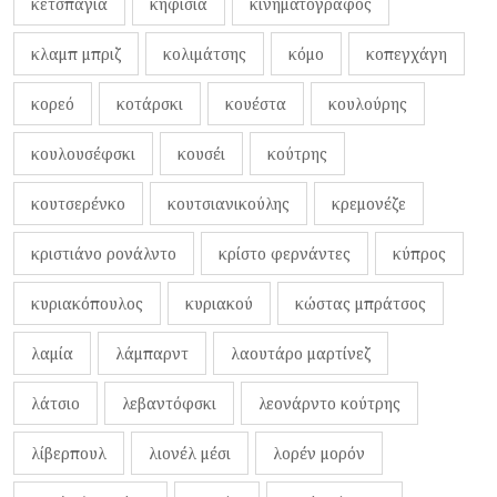
κετσπάγια
κηφισιά
κινηματογράφος
κλαμπ μπριζ
κολιμάτσης
κόμο
κοπεγχάγη
κορεό
κοτάρσκι
κουέστα
κουλούρης
κουλουσέφσκι
κουσέι
κούτρης
κουτσερένκο
κουτσιανικούλης
κρεμονέζε
κριστιάνο ρονάλντο
κρίστο φερνάντες
κύπρος
κυριακόπουλος
κυριακού
κώστας μπράτσος
λαμία
λάμπαρντ
λαουτάρο μαρτίνεζ
λάτσιο
λεβαντόφσκι
λεονάρντο κούτρης
λίβερπουλ
λιονέλ μέσι
λορέν μορόν