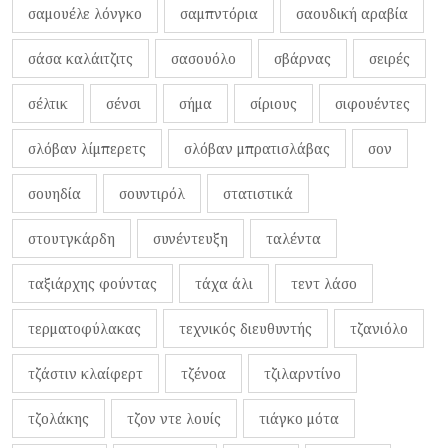
σαμουέλε λόνγκο
σαμπντόρια
σαουδική αραβία
σάσα καλάιτζιτς
σασουόλο
σβάρνας
σειρές
σέλτικ
σένσι
σήμα
σίριους
σιφουέντες
σλόβαν λίμπερετς
σλόβαν μπρατισλάβας
σον
σουηδία
σουντιρόλ
στατιστικά
στουτγκάρδη
συνέντευξη
ταλέντα
ταξιάρχης φούντας
τάχα άλι
τεντ λάσο
τερματοφύλακας
τεχνικός διευθυντής
τζανιόλο
τζάστιν κλαίφερτ
τζένοα
τζιλαρντίνο
τζολάκης
τζον ντε λουίς
τιάγκο μότα