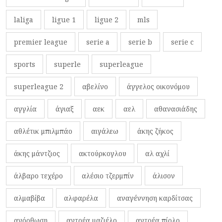
laliga
ligue 1
ligue 2
mls
premier league
serie a
serie b
serie c
sports
superle
superleague
superleague 2
αβελίνο
άγγελος οικονόμου
αγγλία
άγιαξ
αεκ
αελ
αθανασιάδης
αθλέτικ μπιλμπάο
αιγάλεω
άκης ζήκος
άκης μάντζιος
ακτούρκογλου
αλ αχλί
άλβαρο τεχέρο
αλέσιο τζερμπίν
άλισον
αλμαβίβα
αλφαρέλα
αναγέννηση καρδίτσας
ανόρθωση
αντρέα μαζιέλο
αντρέα πίρλο