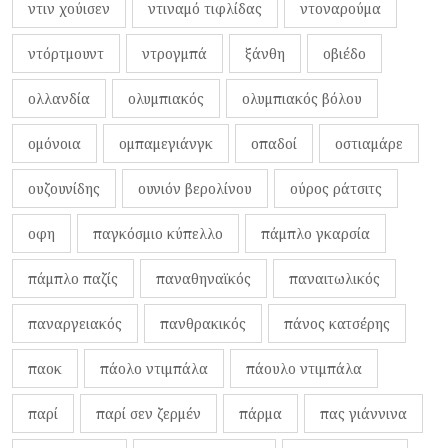
ντιν χούισεν
ντιναμό τιφλίδας
ντοναρούμα
ντόρτμουντ
ντρογμπά
ξάνθη
οβιέδο
ολλανδία
ολυμπιακός
ολυμπιακός βόλου
ομόνοια
ομπαμεγιάνγκ
οπαδοί
οστιαμάρε
ουζουνίδης
ουνιόν βερολίνου
ούρος ράτσιτς
οφη
παγκόσμιο κύπελλο
πάμπλο γκαρσία
πάμπλο παζίς
παναθηναϊκός
παναιτωλικός
παναργειακός
πανθρακικός
πάνος κατσέρης
παοκ
πάολο ντιμπάλα
πάουλο ντιμπάλα
παρί
παρί σεν ζερμέν
πάρμα
πας γιάννινα