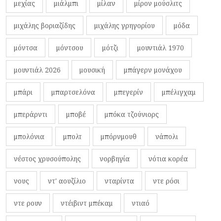
μεχίας
μιάλμπι
μίλαν
μίρον μούσλιτς
μιχάλης βοριαζίδης
μιχάλης γρηγορίου
μόδα
μόντσα
μόντσου
μότζι
μουντιάλ 1970
μουντιάλ 2026
μουσική
μπάγερν μονάχου
μπάρι
μπαρτσελόνα
μπεγερίν
μπέλιγχαμ
μπεράρντι
μποβέ
μπόκα τζούνιορς
μπολόνια
μπολτ
μπόρνμουθ
νάπολι
νέστος χρυσούπολης
νορβηγία
νότια κορέα
νους
ντ' αουζίλιο
νταρίντα
ντε ρόσι
ντε ρουν
ντέιβιντ μπέκαμ
ντιαό