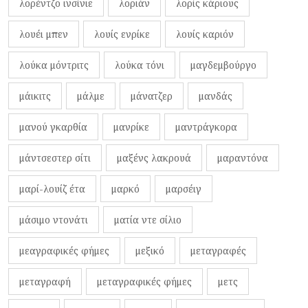
λορέντζο ινσίνιε
λοριάν
λορίς κάριους
λουέι μπεν
λουίς ενρίκε
λουίς καριόν
λούκα μόντριτς
λούκα τόνι
μαγδεμβούργο
μάικιτς
μάλμε
μάνατζερ
μανδάς
μανού γκαρθία
μανρίκε
μαντράγκορα
μάντσεστερ σίτι
μαξένς λακρουά
μαραντόνα
μαρί-λουίζ έτα
μαρκό
μαρσέιγ
μάσιμο ντονάτι
ματία ντε σίλιο
μεαγραφικές φήμες
μεξικό
μεταγραφές
μεταγραφή
μεταγραφικές φήμες
μετς