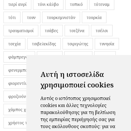
τιερί ανρί
τόνι κάλβο
τοπικό
τότεναμ
τότι
τουν
τουρκεμνιστάν
τουρκία
τραυματισμοί
τσάβες
τσεζένα
τσέλσι
τσεχία
τσιβελεκίδης
τσιριγώτης
τυνησία
φάμπρεγας
φανέλες
φαντιγκά
φαρές
φενερμπαχτσέ
φερνάντο τόρες
φίλαθλοι
Αυτή η ιστοσελίδα
χρησιμοποιεί cookies
φιορεντίνα
φιρμίνο
φρανκ ντε μπουρ
φροζινόνε
φωκικός
χαβίτο
Αυτός ο ιστότοπος χρησιμοποιεί
cookies και άλλες τεχνολογίες
χάμπος χαραλάμπους
χάρι πότερ
παρακολούθησης για τη βελτίωση
της εμπειρίας περιήγησής σας για
χρήστος τζόλης
τους ακόλουθους σκοπούς:
για να