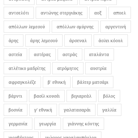
αντσελότι
αντώνης στεργιάκης
αοξ
αποελ
απόλλων λεμεσού
απόλλων σμύρνης
αργεντινή
άρης
άρης λεμεσού
άρσεναλ
άσλει κόουλ
αστεία
αστέρας
αστράς
αταλάντα
ατλέτικο μαδρίτης
ατρόμητος
αυστρία
αφραγκολέζε
β' εθνική
βάλτερ ματσάρι
βάρντι
βασίλ κουσέι
βιγιαρεάλ
βόλος
βοσνία
γ' εθνική
γαλατασαράι
γαλλία
γερμανία
γεωργία
γιάννης κόντης
γιουβέντους
γιώργος χαραλαμπόγλου