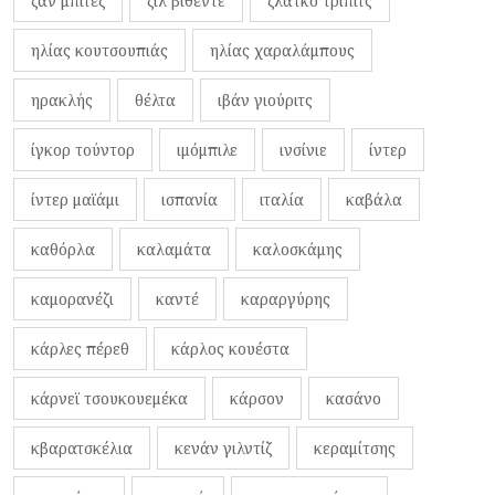
ζαν μπιτέζ
ζιλ βιθέντε
ζλάτκο τρίπιτς
ηλίας κουτσουπιάς
ηλίας χαραλάμπους
ηρακλής
θέλτα
ιβάν γιούριτς
ίγκορ τούντορ
ιμόμπιλε
ινσίνιε
ίντερ
ίντερ μαϊάμι
ισπανία
ιταλία
καβάλα
καθόρλα
καλαμάτα
καλοσκάμης
καμορανέζι
καντέ
καραργύρης
κάρλες πέρεθ
κάρλος κουέστα
κάρνεϊ τσουκουεμέκα
κάρσον
κασάνο
κβαρατσκέλια
κενάν γιλντίζ
κεραμίτσης