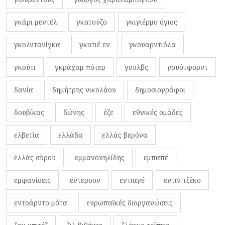
γκάρι μεντέλ
γκατούζο
γκιγιέρμο όγιος
γκολντανίγκα
γκοτιέ εν
γκουαρντιόλα
γκούτι
γκράχαμ πότερ
γουλβς
γουότφορντ
δανία
δημήτρης νικολάου
δημοσιογράφοι
δουβίκας
δώνης
έζε
εθνικές ομάδες
ελβετία
ελλάδα
ελλάς βερόνα
ελλάς σύρου
εμμανουηλίδης
εμπαπέ
εμφανίσεις
έντερσον
εντιαγέ
έντιν τζέκο
εντοάρντο μότα
ευρωπαϊκές διοργανώσεις