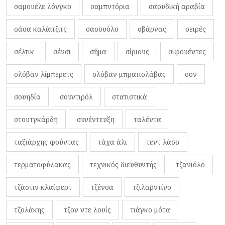
σαμουέλε λόνγκο
σαμπντόρια
σαουδική αραβία
σάσα καλάιτζιτς
σασουόλο
σβάρνας
σειρές
σέλτικ
σένσι
σήμα
σίριους
σιφουέντες
σλόβαν λίμπερετς
σλόβαν μπρατισλάβας
σον
σουηδία
σουντιρόλ
στατιστικά
στουτγκάρδη
συνέντευξη
ταλέντα
ταξιάρχης φούντας
τάχα άλι
τεντ λάσο
τερματοφύλακας
τεχνικός διευθυντής
τζανιόλο
τζάστιν κλαίφερτ
τζένοα
τζιλαρντίνο
τζολάκης
τζον ντε λουίς
τιάγκο μότα