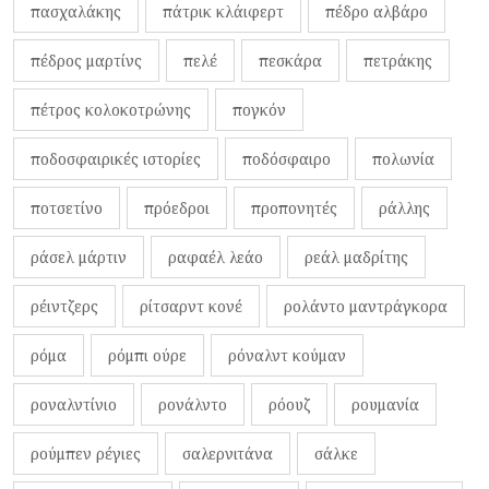
πασχαλάκης
πάτρικ κλάιφερτ
πέδρο αλβάρο
πέδρος μαρτίνς
πελέ
πεσκάρα
πετράκης
πέτρος κολοκοτρώνης
πογκόν
ποδοσφαιρικές ιστορίες
ποδόσφαιρο
πολωνία
ποτσετίνο
πρόεδροι
προπονητές
ράλλης
ράσελ μάρτιν
ραφαέλ λεάο
ρεάλ μαδρίτης
ρέιντζερς
ρίτσαρντ κονέ
ρολάντο μαντράγκορα
ρόμα
ρόμπι ούρε
ρόναλντ κούμαν
ροναλντίνιο
ρονάλντο
ρόουζ
ρουμανία
ρούμπεν ρέγιες
σαλερνιτάνα
σάλκε