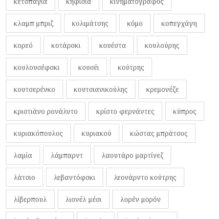
κετσπάγια
κηφισιά
κινηματογράφος
κλαμπ μπριζ
κολιμάτσης
κόμο
κοπεγχάγη
κορεό
κοτάρσκι
κουέστα
κουλούρης
κουλουσέφσκι
κουσέι
κούτρης
κουτσερένκο
κουτσιανικούλης
κρεμονέζε
κριστιάνο ρονάλντο
κρίστο φερνάντες
κύπρος
κυριακόπουλος
κυριακού
κώστας μπράτσος
λαμία
λάμπαρντ
λαουτάρο μαρτίνεζ
λάτσιο
λεβαντόφσκι
λεονάρντο κούτρης
λίβερπουλ
λιονέλ μέσι
λορέν μορόν