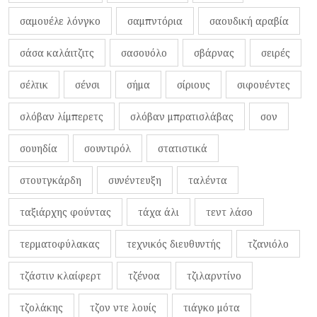
σαμουέλε λόνγκο
σαμπντόρια
σαουδική αραβία
σάσα καλάιτζιτς
σασουόλο
σβάρνας
σειρές
σέλτικ
σένσι
σήμα
σίριους
σιφουέντες
σλόβαν λίμπερετς
σλόβαν μπρατισλάβας
σον
σουηδία
σουντιρόλ
στατιστικά
στουτγκάρδη
συνέντευξη
ταλέντα
ταξιάρχης φούντας
τάχα άλι
τεντ λάσο
τερματοφύλακας
τεχνικός διευθυντής
τζανιόλο
τζάστιν κλαίφερτ
τζένοα
τζιλαρντίνο
τζολάκης
τζον ντε λουίς
τιάγκο μότα