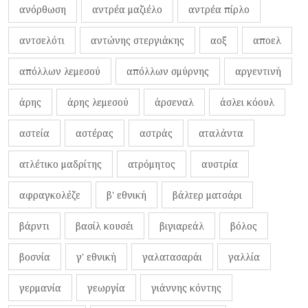
ανόρθωση
αντρέα μαζιέλο
αντρέα πίρλο
αντσελότι
αντώνης στεργιάκης
αοξ
αποελ
απόλλων λεμεσού
απόλλων σμύρνης
αργεντινή
άρης
άρης λεμεσού
άρσεναλ
άσλει κόουλ
αστεία
αστέρας
αστράς
αταλάντα
ατλέτικο μαδρίτης
ατρόμητος
αυστρία
αφραγκολέζε
β' εθνική
βάλτερ ματσάρι
βάρντι
βασίλ κουσέι
βιγιαρεάλ
βόλος
βοσνία
γ' εθνική
γαλατασαράι
γαλλία
γερμανία
γεωργία
γιάννης κόντης