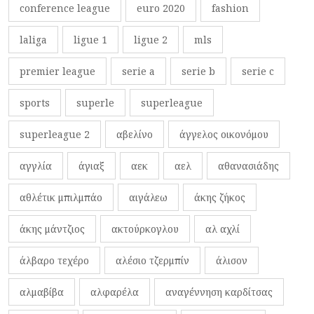
conference league
euro 2020
fashion
laliga
ligue 1
ligue 2
mls
premier league
serie a
serie b
serie c
sports
superle
superleague
superleague 2
αβελίνο
άγγελος οικονόμου
αγγλία
άγιαξ
αεκ
αελ
αθανασιάδης
αθλέτικ μπιλμπάο
αιγάλεω
άκης ζήκος
άκης μάντζιος
ακτούρκογλου
αλ αχλί
άλβαρο τεχέρο
αλέσιο τζερμπίν
άλισον
αλμαβίβα
αλφαρέλα
αναγέννηση καρδίτσας