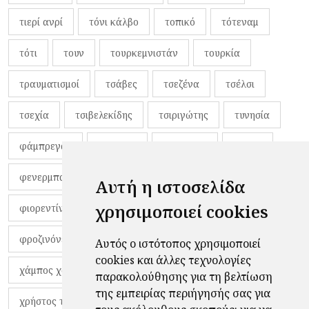
τιερί ανρί
τόνι κάλβο
τοπικό
τότεναμ
τότι
τουν
τουρκεμνιστάν
τουρκία
τραυματισμοί
τσάβες
τσεζένα
τσέλσι
τσεχία
τσιβελεκίδης
τσιριγώτης
τυνησία
φάμπρεγας
φανέλες
φαντιγκά
φαρές
φενερμπαχτσέ
φερνάντο τόρες
φίλαθλοι
Αυτή η ιστοσελίδα
χρησιμοποιεί cookies
φιορεντίνα
φιρμίνο
φρανκ ντε μπουρ
φροζινόνε
φωκικός
χαβίτο
Αυτός ο ιστότοπος χρησιμοποιεί
cookies και άλλες τεχνολογίες
χάμπος χαραλάμπους
χάρι πότερ
παρακολούθησης για τη βελτίωση
της εμπειρίας περιήγησής σας για
χρήστος τζόλης