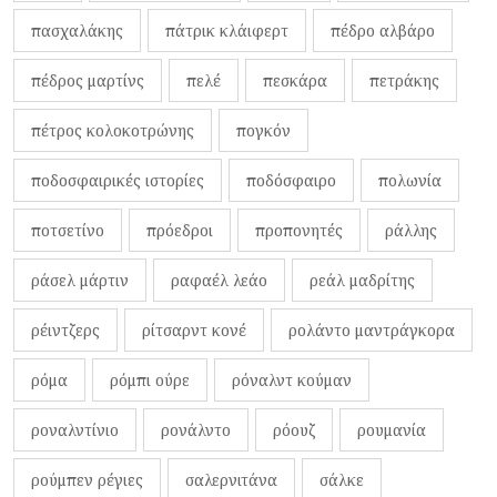
πασχαλάκης
πάτρικ κλάιφερτ
πέδρο αλβάρο
πέδρος μαρτίνς
πελέ
πεσκάρα
πετράκης
πέτρος κολοκοτρώνης
πογκόν
ποδοσφαιρικές ιστορίες
ποδόσφαιρο
πολωνία
ποτσετίνο
πρόεδροι
προπονητές
ράλλης
ράσελ μάρτιν
ραφαέλ λεάο
ρεάλ μαδρίτης
ρέιντζερς
ρίτσαρντ κονέ
ρολάντο μαντράγκορα
ρόμα
ρόμπι ούρε
ρόναλντ κούμαν
ροναλντίνιο
ρονάλντο
ρόουζ
ρουμανία
ρούμπεν ρέγιες
σαλερνιτάνα
σάλκε