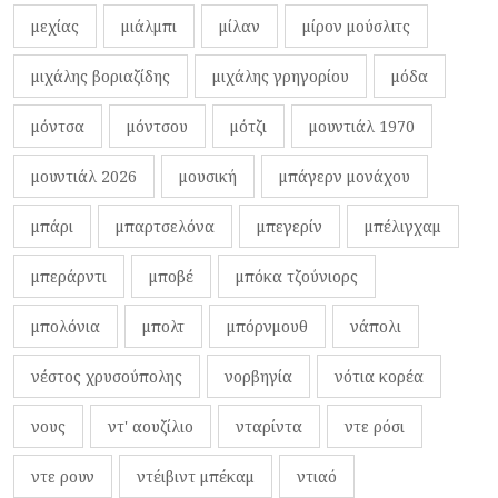
μεχίας
μιάλμπι
μίλαν
μίρον μούσλιτς
μιχάλης βοριαζίδης
μιχάλης γρηγορίου
μόδα
μόντσα
μόντσου
μότζι
μουντιάλ 1970
μουντιάλ 2026
μουσική
μπάγερν μονάχου
μπάρι
μπαρτσελόνα
μπεγερίν
μπέλιγχαμ
μπεράρντι
μποβέ
μπόκα τζούνιορς
μπολόνια
μπολτ
μπόρνμουθ
νάπολι
νέστος χρυσούπολης
νορβηγία
νότια κορέα
νους
ντ' αουζίλιο
νταρίντα
ντε ρόσι
ντε ρουν
ντέιβιντ μπέκαμ
ντιαό