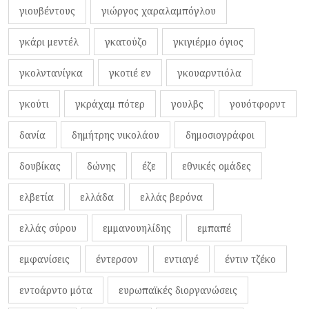
γιουβέντους
γιώργος χαραλαμπόγλου
γκάρι μεντέλ
γκατούζο
γκιγιέρμο όγιος
γκολντανίγκα
γκοτιέ εν
γκουαρντιόλα
γκούτι
γκράχαμ πότερ
γουλβς
γουότφορντ
δανία
δημήτρης νικολάου
δημοσιογράφοι
δουβίκας
δώνης
έζε
εθνικές ομάδες
ελβετία
ελλάδα
ελλάς βερόνα
ελλάς σύρου
εμμανουηλίδης
εμπαπέ
εμφανίσεις
έντερσον
εντιαγέ
έντιν τζέκο
εντοάρντο μότα
ευρωπαϊκές διοργανώσεις