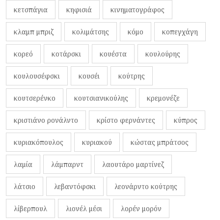
κετσπάγια
κηφισιά
κινηματογράφος
κλαμπ μπριζ
κολιμάτσης
κόμο
κοπεγχάγη
κορεό
κοτάρσκι
κουέστα
κουλούρης
κουλουσέφσκι
κουσέι
κούτρης
κουτσερένκο
κουτσιανικούλης
κρεμονέζε
κριστιάνο ρονάλντο
κρίστο φερνάντες
κύπρος
κυριακόπουλος
κυριακού
κώστας μπράτσος
λαμία
λάμπαρντ
λαουτάρο μαρτίνεζ
λάτσιο
λεβαντόφσκι
λεονάρντο κούτρης
λίβερπουλ
λιονέλ μέσι
λορέν μορόν