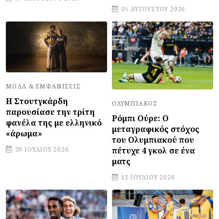
05 ΑΥΓΟΎΣΤΟΥ 2026
ΜΌΔΑ & ΕΜΦΑΝΊΣΕΙΣ
Η Στουτγκάρδη
ΟΛΥΜΠΙΑΚΌΣ
παρουσίασε την τρίτη
Ρόμπι Ούρε: Ο
φανέλα της με ελληνικό
μεταγραφικός στόχος
«άρωμα»
του Ολυμπιακού που
πέτυχε 4 γκολ σε ένα
30 ΙΟΥΛΊΟΥ 2026
ματς
12 ΙΟΥΛΊΟΥ 2026