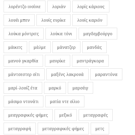
λορέντζο ινσίνιε
λοριάν
λορίς κάριους
λουέι μπεν
λουίς ενρίκε
λουίς καριόν
λούκα μόντριτς
λούκα τόνι
μαγδεμβούργο
μάικιτς
μάλμε
μάνατζερ
μανδάς
μανού γκαρθία
μανρίκε
μαντράγκορα
μάντσεστερ σίτι
μαξένς λακρουά
μαραντόνα
μαρί-λουίζ έτα
μαρκό
μαρσέιγ
μάσιμο ντονάτι
ματία ντε σίλιο
μεαγραφικές φήμες
μεξικό
μεταγραφές
μεταγραφή
μεταγραφικές φήμες
μετς