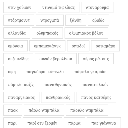
ντιν χούισεν
ντιναμό τιφλίδας
ντοναρούμα
ντόρτμουντ
ντρογμπά
ξάνθη
οβιέδο
ολλανδία
ολυμπιακός
ολυμπιακός βόλου
ομόνοια
ομπαμεγιάνγκ
οπαδοί
οστιαμάρε
ουζουνίδης
ουνιόν βερολίνου
ούρος ράτσιτς
οφη
παγκόσμιο κύπελλο
πάμπλο γκαρσία
πάμπλο παζίς
παναθηναϊκός
παναιτωλικός
παναργειακός
πανθρακικός
πάνος κατσέρης
παοκ
πάολο ντιμπάλα
πάουλο ντιμπάλα
παρί
παρί σεν ζερμέν
πάρμα
πας γιάννινα