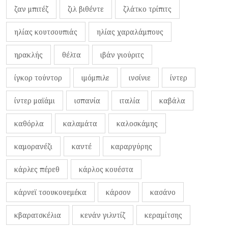
ζαν μπιτέζ
ζιλ βιθέντε
ζλάτκο τρίπιτς
ηλίας κουτσουπιάς
ηλίας χαραλάμπους
ηρακλής
θέλτα
ιβάν γιούριτς
ίγκορ τούντορ
ιμόμπιλε
ινσίνιε
ίντερ
ίντερ μαϊάμι
ισπανία
ιταλία
καβάλα
καθόρλα
καλαμάτα
καλοσκάμης
καμορανέζι
καντέ
καραργύρης
κάρλες πέρεθ
κάρλος κουέστα
κάρνεϊ τσουκουεμέκα
κάρσον
κασάνο
κβαρατσκέλια
κενάν γιλντίζ
κεραμίτσης