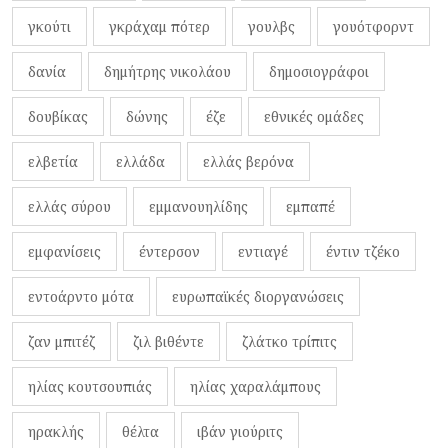
γκούτι
γκράχαμ πότερ
γουλβς
γουότφορντ
δανία
δημήτρης νικολάου
δημοσιογράφοι
δουβίκας
δώνης
έζε
εθνικές ομάδες
ελβετία
ελλάδα
ελλάς βερόνα
ελλάς σύρου
εμμανουηλίδης
εμπαπέ
εμφανίσεις
έντερσον
εντιαγέ
έντιν τζέκο
εντοάρντο μότα
ευρωπαϊκές διοργανώσεις
ζαν μπιτέζ
ζιλ βιθέντε
ζλάτκο τρίπιτς
ηλίας κουτσουπιάς
ηλίας χαραλάμπους
ηρακλής
θέλτα
ιβάν γιούριτς