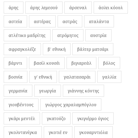
άρης
άρης λεμεσού
άρσεναλ
άσλει κόουλ
αστεία
αστέρας
αστράς
αταλάντα
ατλέτικο μαδρίτης
ατρόμητος
αυστρία
αφραγκολέζε
β' εθνική
βάλτερ ματσάρι
βάρντι
βασίλ κουσέι
βιγιαρεάλ
βόλος
βοσνία
γ' εθνική
γαλατασαράι
γαλλία
γερμανία
γεωργία
γιάννης κόντης
γιουβέντους
γιώργος χαραλαμπόγλου
γκάρι μεντέλ
γκατούζο
γκιγιέρμο όγιος
γκολντανίγκα
γκοτιέ εν
γκουαρντιόλα