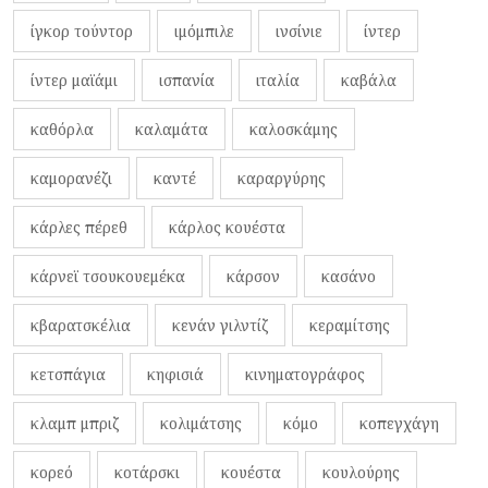
ίγκορ τούντορ
ιμόμπιλε
ινσίνιε
ίντερ
ίντερ μαϊάμι
ισπανία
ιταλία
καβάλα
καθόρλα
καλαμάτα
καλοσκάμης
καμορανέζι
καντέ
καραργύρης
κάρλες πέρεθ
κάρλος κουέστα
κάρνεϊ τσουκουεμέκα
κάρσον
κασάνο
κβαρατσκέλια
κενάν γιλντίζ
κεραμίτσης
κετσπάγια
κηφισιά
κινηματογράφος
κλαμπ μπριζ
κολιμάτσης
κόμο
κοπεγχάγη
κορεό
κοτάρσκι
κουέστα
κουλούρης