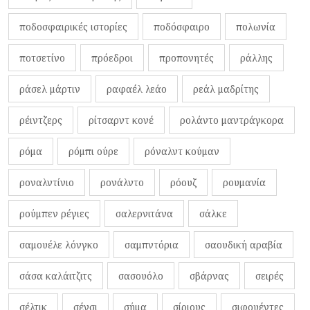
ποδοσφαιρικές ιστορίες
ποδόσφαιρο
πολωνία
ποτσετίνο
πρόεδροι
προπονητές
ράλλης
ράσελ μάρτιν
ραφαέλ λεάο
ρεάλ μαδρίτης
ρέιντζερς
ρίτσαρντ κονέ
ρολάντο μαντράγκορα
ρόμα
ρόμπι ούρε
ρόναλντ κούμαν
ροναλντίνιο
ρονάλντο
ρόουζ
ρουμανία
ρούμπεν ρέγιες
σαλερνιτάνα
σάλκε
σαμουέλε λόνγκο
σαμπντόρια
σαουδική αραβία
σάσα καλάιτζιτς
σασουόλο
σβάρνας
σειρές
σέλτικ
σένσι
σήμα
σίριους
σιφουέντες