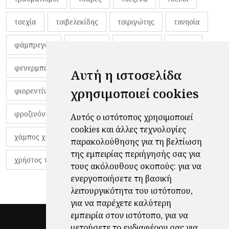
τσεχία
τσιβελεκίδης
τσιριγώτης
τυνησία
φάμπρεγας
φανέλες
φαντιγκά
φαρές
φενερμπαχτσέ
φερνάντο τόρες
φίλαθλοι
Αυτή η ιστοσελίδα
χρησιμοποιεί cookies
φιορεντίνα
φιρμίνο
φρανκ ντε μπουρ
φροζινόνε
φωκικός
χαβίτο
Αυτός ο ιστότοπος χρησιμοποιεί
cookies και άλλες τεχνολογίες
χάμπος χαραλάμπους
χάρι πότερ
παρακολούθησης για τη βελτίωση
της εμπειρίας περιήγησής σας για
χρήστος τζόλης
τους ακόλουθους σκοπούς:
για να
ενεργοποιήσετε τη βασική
λειτουργικότητα του ιστότοπου
,
για να παρέχετε καλύτερη
εμπειρία στον ιστότοπο
,
για να
μετρήσετε το ενδιαφέρον σας για