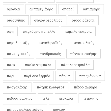
ομόνοια
ομπαμεγιάνγκ
οπαδοί
οστιαμάρε
ουζουνίδης
ουνιόν βερολίνου
ούρος ράτσιτς
οφη
παγκόσμιο κύπελλο
πάμπλο γκαρσία
πάμπλο παζίς
παναθηναϊκός
παναιτωλικός
παναργειακός
πανθρακικός
πάνος κατσέρης
παοκ
πάολο ντιμπάλα
πάουλο ντιμπάλα
παρί
παρί σεν ζερμέν
πάρμα
πας γιάννινα
πασχαλάκης
πάτρικ κλάιφερτ
πέδρο αλβάρο
πέδρος μαρτίνς
πελέ
πεσκάρα
πετράκης
πέτρος κολοκοτρώνης
πογκόν