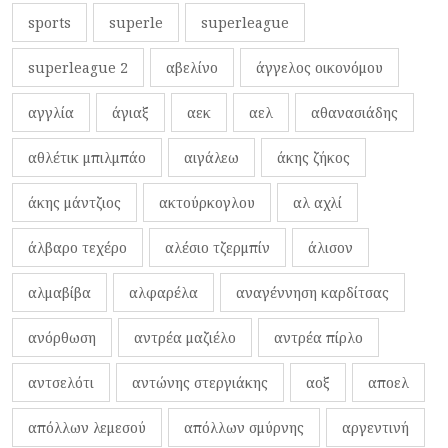
sports
superle
superleague
superleague 2
αβελίνο
άγγελος οικονόμου
αγγλία
άγιαξ
αεκ
αελ
αθανασιάδης
αθλέτικ μπιλμπάο
αιγάλεω
άκης ζήκος
άκης μάντζιος
ακτούρκογλου
αλ αχλί
άλβαρο τεχέρο
αλέσιο τζερμπίν
άλισον
αλμαβίβα
αλφαρέλα
αναγέννηση καρδίτσας
ανόρθωση
αντρέα μαζιέλο
αντρέα πίρλο
αντσελότι
αντώνης στεργιάκης
αοξ
αποελ
απόλλων λεμεσού
απόλλων σμύρνης
αργεντινή