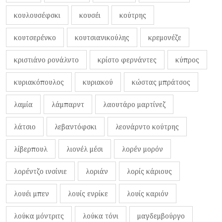
κουλουσέφσκι
κουσέι
κούτρης
κουτσερένκο
κουτσιανικούλης
κρεμονέζε
κριστιάνο ρονάλντο
κρίστο φερνάντες
κύπρος
κυριακόπουλος
κυριακού
κώστας μπράτσος
λαμία
λάμπαρντ
λαουτάρο μαρτίνεζ
λάτσιο
λεβαντόφσκι
λεονάρντο κούτρης
λίβερπουλ
λιονέλ μέσι
λορέν μορόν
λορέντζο ινσίνιε
λοριάν
λορίς κάριους
λουέι μπεν
λουίς ενρίκε
λουίς καριόν
λούκα μόντριτς
λούκα τόνι
μαγδεμβούργο