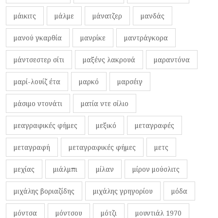
μάικιτς
μάλμε
μάνατζερ
μανδάς
μανού γκαρθία
μανρίκε
μαντράγκορα
μάντσεστερ σίτι
μαξένς λακρουά
μαραντόνα
μαρί-λουίζ έτα
μαρκό
μαρσέιγ
μάσιμο ντονάτι
ματία ντε σίλιο
μεαγραφικές φήμες
μεξικό
μεταγραφές
μεταγραφή
μεταγραφικές φήμες
μετς
μεχίας
μιάλμπι
μίλαν
μίρον μούσλιτς
μιχάλης βοριαζίδης
μιχάλης γρηγορίου
μόδα
μόντσα
μόντσου
μότζι
μουντιάλ 1970