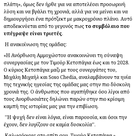
πλάτη», όμως δεν ήρθε για να αποτελέσει προσωρινή
λύση και να βγάλει τη χρονιά, αλλά για να μείνει και να
δημιουργήσει ένα πρότζεκτ με μακροχρόνιο πλάνο. Αυτό
αποδεικνύεται από το γεγονός πως
το συμβόλαιο που
υπέγραψε είναι τριετές
.
Η ανακοίνωση της ομάδας:
«
Η Ανόρθωση Αμμοχώστου ανακοινώνει τη σύναψη
συνεργασίας με τον Τιμούρ Κετσπάγια έως και το 2028.
Ο κύριος Κετσπάγια μαζι με τους συνεργάτες του,
Μιχάλη Μιχαήλ και Soso Chedia, αναλαμβάνουν τα ηνία
της τεχνικής ηγεσίας της ομάδας μας στην πιο δύσκολη
χρονιά της. Ο άνθρωπος που αγαπήθηκε όσο λίγοι από
τους Ανορθωσιάτες δηλώνει παρών στην πιο κρίσιμη
καμπή της ιστορίας μας για την επιβίωση.
''Η ψυχή δεν είναι λόγια, είναι παρουσία, και όσοι την
έχουν, δεν λυγίζουν σε καμία δυσκολία''.
Καλωσόρισες στο σπίτι σου, Τιμούρ Κετσπάγια.
»