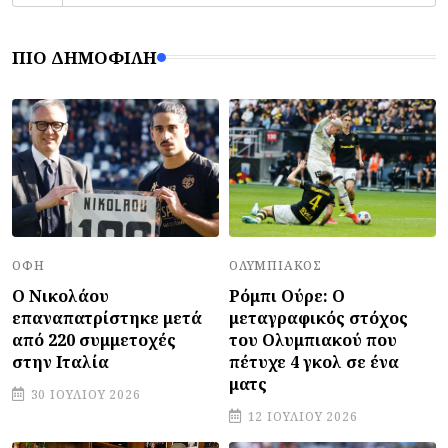
ΠΙΟ ΔΗΜΟΦΙΛΉ
ΟΦΗ
ΟΛΥΜΠΙΑΚΌΣ
Ο Νικολάου
Ρόμπι Ούρε: Ο
επαναπατρίστηκε μετά
μεταγραφικός στόχος
από 220 συμμετοχές
του Ολυμπιακού που
στην Ιταλία
πέτυχε 4 γκολ σε ένα
ματς
30 ΙΟΥΛΊΟΥ 2026
12 ΙΟΥΛΊΟΥ 2026