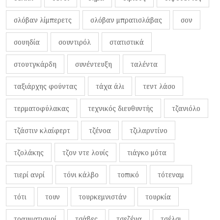
σλόβαν λίμπερετς
σλόβαν μπρατισλάβας
σον
σουηδία
σουντιρόλ
στατιστικά
στουτγκάρδη
συνέντευξη
ταλέντα
ταξιάρχης φούντας
τάχα άλι
τεντ λάσο
τερματοφύλακας
τεχνικός διευθυντής
τζανιόλο
τζάστιν κλαίφερτ
τζένοα
τζιλαρντίνο
τζολάκης
τζον ντε λουίς
τιάγκο μότα
τιερί ανρί
τόνι κάλβο
τοπικό
τότεναμ
τότι
τουν
τουρκεμνιστάν
τουρκία
τραυματισμοί
τσάβες
τσεζένα
τσέλσι