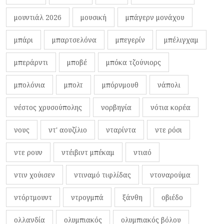
μουντιάλ 2026
μουσική
μπάγερν μονάχου
μπάρι
μπαρτσελόνα
μπεγερίν
μπέλιγχαμ
μπεράρντι
μποβέ
μπόκα τζούνιορς
μπολόνια
μπολτ
μπόρνμουθ
νάπολι
νέστος χρυσούπολης
νορβηγία
νότια κορέα
νους
ντ' αουζίλιο
νταρίντα
ντε ρόσι
ντε ρουν
ντέιβιντ μπέκαμ
ντιαό
ντιν χούισεν
ντιναμό τιφλίδας
ντοναρούμα
ντόρτμουντ
ντρογμπά
ξάνθη
οβιέδο
ολλανδία
ολυμπιακός
ολυμπιακός βόλου