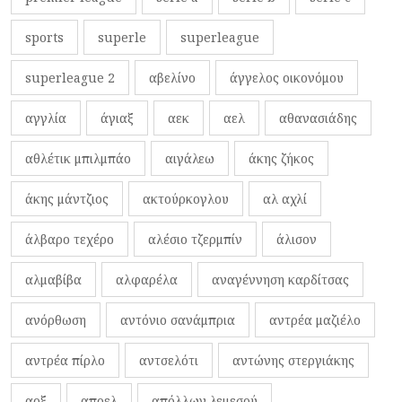
sports
superle
superleague
superleague 2
αβελίνο
άγγελος οικονόμου
αγγλία
άγιαξ
αεκ
αελ
αθανασιάδης
αθλέτικ μπιλμπάο
αιγάλεω
άκης ζήκος
άκης μάντζιος
ακτούρκογλου
αλ αχλί
άλβαρο τεχέρο
αλέσιο τζερμπίν
άλισον
αλμαβίβα
αλφαρέλα
αναγέννηση καρδίτσας
ανόρθωση
αντόνιο σανάμπρια
αντρέα μαζιέλο
αντρέα πίρλο
αντσελότι
αντώνης στεργιάκης
αοξ
αποελ
απόλλων λεμεσού