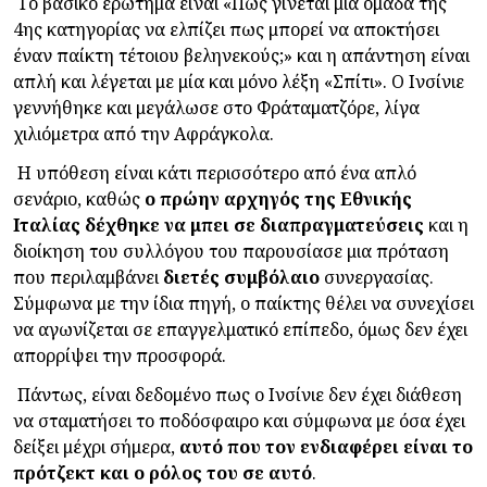
Το βασικό ερώτημα είναι «
Πως γίνεται μια ομάδα της
4ης κατηγορίας να ελπίζει πως μπορεί να αποκτήσει
έναν παίκτη τέτοιου βεληνεκούς;
» και η απάντηση είναι
απλή και λέγεται με μία και μόνο λέξη «Σπίτι». Ο Ινσίνιε
γεννήθηκε και μεγάλωσε στο Φράταματζόρε, λίγα
χιλιόμετρα από την Αφράγκολα.
Η υπόθεση είναι κάτι περισσότερο από ένα απλό
σενάριο, καθώς
ο πρώην αρχηγός της Εθνικής
Ιταλίας δέχθηκε να μπει σε διαπραγματεύσεις
και η
διοίκηση του συλλόγου του παρουσίασε μια πρόταση
που περιλαμβάνει
διετές συμβόλαιο
συνεργασίας.
Σύμφωνα με την ίδια πηγή, ο παίκτης θέλει να συνεχίσει
να αγωνίζεται σε επαγγελματικό επίπεδο, όμως δεν έχει
απορρίψει την προσφορά.
Πάντως, είναι δεδομένο πως ο Ινσίνιε δεν έχει διάθεση
να σταματήσει το ποδόσφαιρο και σύμφωνα με όσα έχει
δείξει μέχρι σήμερα,
αυτό που τον ενδιαφέρει είναι το
πρότζεκτ και ο ρόλος του σε αυτό
.