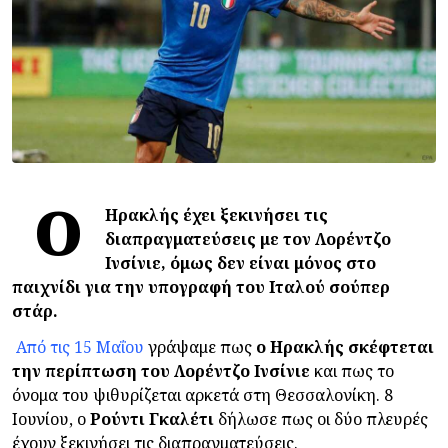
Ο
Ηρακλής έχει ξεκινήσει τις
διαπραγματεύσεις με τον Λορέντζο
Ινσίνιε, όμως δεν είναι μόνος στο
παιχνίδι για την υπογραφή του Ιταλού σούπερ
στάρ.
Από τις 15 Μαΐου
γράψαμε πως
ο Ηρακλής σκέφτεται
την περίπτωση του Λορέντζο Ινσίνιε
και πως το
όνομα του ψιθυρίζεται αρκετά στη Θεσσαλονίκη. 8
Ιουνίου, ο
Ρούντι
Γκαλέτι
δήλωσε πως οι δύο πλευρές
έχουν ξεκινήσει τις διαπραγματεύσεις.