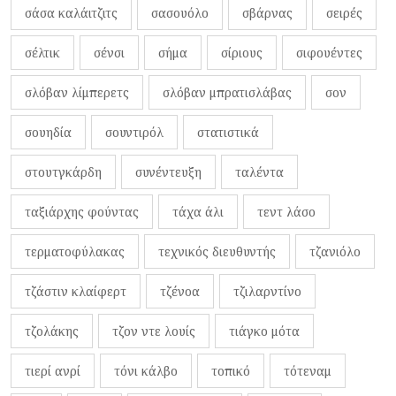
σάσα καλάιτζιτς
σασουόλο
σβάρνας
σειρές
σέλτικ
σένσι
σήμα
σίριους
σιφουέντες
σλόβαν λίμπερετς
σλόβαν μπρατισλάβας
σον
σουηδία
σουντιρόλ
στατιστικά
στουτγκάρδη
συνέντευξη
ταλέντα
ταξιάρχης φούντας
τάχα άλι
τεντ λάσο
τερματοφύλακας
τεχνικός διευθυντής
τζανιόλο
τζάστιν κλαίφερτ
τζένοα
τζιλαρντίνο
τζολάκης
τζον ντε λουίς
τιάγκο μότα
τιερί ανρί
τόνι κάλβο
τοπικό
τότεναμ