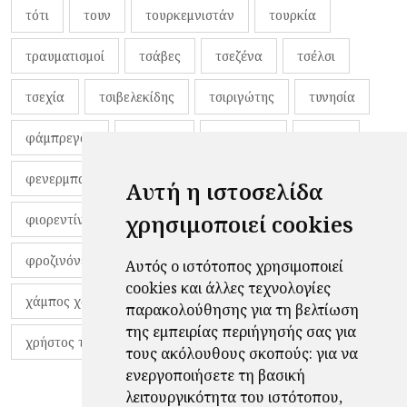
τότι
τουν
τουρκεμνιστάν
τουρκία
τραυματισμοί
τσάβες
τσεζένα
τσέλσι
τσεχία
τσιβελεκίδης
τσιριγώτης
τυνησία
φάμπρεγας
φανέλες
φαντιγκά
φαρές
φενερμπαχτσέ
φερνάντο τόρες
φίλαθλοι
Αυτή η ιστοσελίδα
χρησιμοποιεί cookies
φιορεντίνα
φιρμίνο
φρανκ ντε μπουρ
φροζινόνε
φωκικός
χαβίτο
Αυτός ο ιστότοπος χρησιμοποιεί
cookies και άλλες τεχνολογίες
χάμπος χαραλάμπους
χάρι πότερ
παρακολούθησης για τη βελτίωση
της εμπειρίας περιήγησής σας για
χρήστος τζόλης
τους ακόλουθους σκοπούς:
για να
ενεργοποιήσετε τη βασική
λειτουργικότητα του ιστότοπου
,