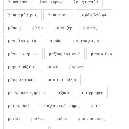
λουέι μπεν
λουίς ενρίκε
λουίς καριόν
λούκα μόντριτς
λούκα τόνι
μαγδεμβούργο
μάικιτς
μάλμε
μάνατζερ
μανδάς
μανού γκαρθία
μανρίκε
μαντράγκορα
μάντσεστερ σίτι
μαξένς λακρουά
μαραντόνα
μαρί-λουίζ έτα
μαρκό
μαρσέιγ
μάσιμο ντονάτι
ματία ντε σίλιο
μεαγραφικές φήμες
μεξικό
μεταγραφές
μεταγραφή
μεταγραφικές φήμες
μετς
μεχίας
μιάλμπι
μίλαν
μίρον μούσλιτς