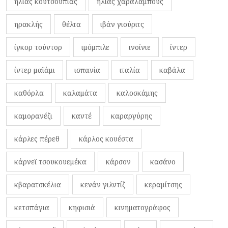
ηλίας κουτσουπιάς
ηλίας χαραλάμπους
ηρακλής
θέλτα
ιβάν γιούριτς
ίγκορ τούντορ
ιμόμπιλε
ινσίνιε
ίντερ
ίντερ μαϊάμι
ισπανία
ιταλία
καβάλα
καθόρλα
καλαμάτα
καλοσκάμης
καμορανέζι
καντέ
καραργύρης
κάρλες πέρεθ
κάρλος κουέστα
κάρνεϊ τσουκουεμέκα
κάρσον
κασάνο
κβαρατσκέλια
κενάν γιλντίζ
κεραμίτσης
κετσπάγια
κηφισιά
κινηματογράφος