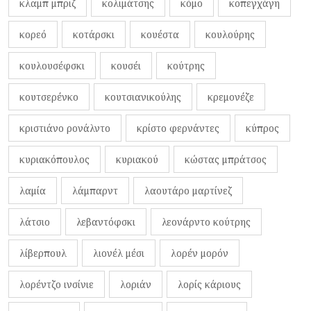
κλαμπ μπριζ
κολιμάτσης
κόμο
κοπεγχάγη
κορεό
κοτάρσκι
κουέστα
κουλούρης
κουλουσέφσκι
κουσέι
κούτρης
κουτσερένκο
κουτσιανικούλης
κρεμονέζε
κριστιάνο ρονάλντο
κρίστο φερνάντες
κύπρος
κυριακόπουλος
κυριακού
κώστας μπράτσος
λαμία
λάμπαρντ
λαουτάρο μαρτίνεζ
λάτσιο
λεβαντόφσκι
λεονάρντο κούτρης
λίβερπουλ
λιονέλ μέσι
λορέν μορόν
λορέντζο ινσίνιε
λοριάν
λορίς κάριους