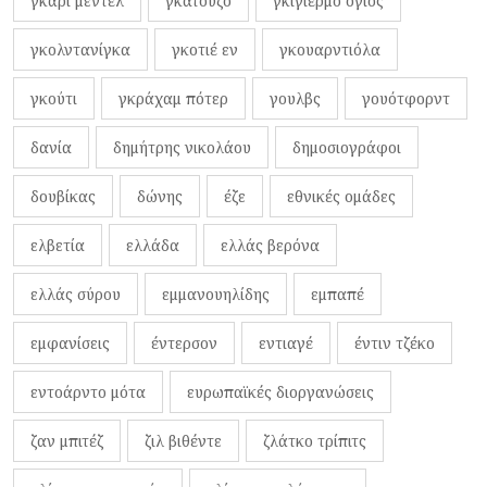
γκάρι μεντέλ
γκατούζο
γκιγιέρμο όγιος
γκολντανίγκα
γκοτιέ εν
γκουαρντιόλα
γκούτι
γκράχαμ πότερ
γουλβς
γουότφορντ
δανία
δημήτρης νικολάου
δημοσιογράφοι
δουβίκας
δώνης
έζε
εθνικές ομάδες
ελβετία
ελλάδα
ελλάς βερόνα
ελλάς σύρου
εμμανουηλίδης
εμπαπέ
εμφανίσεις
έντερσον
εντιαγέ
έντιν τζέκο
εντοάρντο μότα
ευρωπαϊκές διοργανώσεις
ζαν μπιτέζ
ζιλ βιθέντε
ζλάτκο τρίπιτς