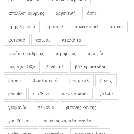
απόλλων σμύρνης
αργεντινή
άρης
άρης λεμεσού
άρσεναλ
άσλει κόουλ
αστεία
αστέρας
αστράς
αταλάντα
ατλέτικο μαδρίτης
ατρόμητος
αυστρία
αφραγκολέζε
β' εθνική
βάλτερ ματσάρι
βάρντι
βασίλ κουσέι
βιγιαρεάλ
βόλος
βοσνία
γ' εθνική
γαλατασαράι
γαλλία
γερμανία
γεωργία
γιάννης κόντης
γιουβέντους
γιώργος χαραλαμπόγλου