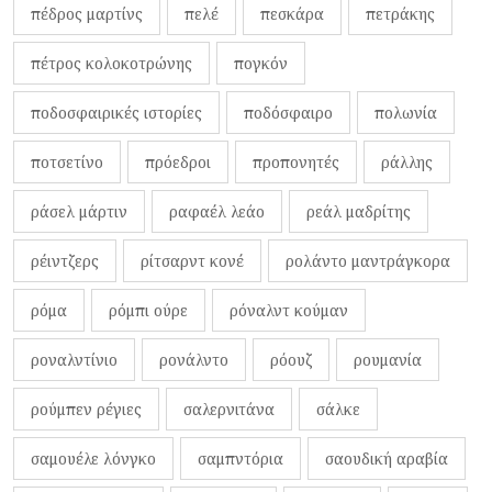
πέδρος μαρτίνς
πελέ
πεσκάρα
πετράκης
πέτρος κολοκοτρώνης
πογκόν
ποδοσφαιρικές ιστορίες
ποδόσφαιρο
πολωνία
ποτσετίνο
πρόεδροι
προπονητές
ράλλης
ράσελ μάρτιν
ραφαέλ λεάο
ρεάλ μαδρίτης
ρέιντζερς
ρίτσαρντ κονέ
ρολάντο μαντράγκορα
ρόμα
ρόμπι ούρε
ρόναλντ κούμαν
ροναλντίνιο
ρονάλντο
ρόουζ
ρουμανία
ρούμπεν ρέγιες
σαλερνιτάνα
σάλκε
σαμουέλε λόνγκο
σαμπντόρια
σαουδική αραβία