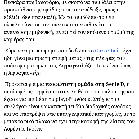
Πεσκάρα τον Ιανουάριο, με σκοπό να συμβάλει στην
προσπάθεια της ομάδας που τον ανέδειξε, όμως η
εξέλιξη δεν ήταν καλή. Με το συμβόλαιο του να
ολοκληρώνεται τον Ιούνιο και την πιθανότητα
ανανέωσης μηδενική, αναζητεί τον επόμενο σταθμό της
καριέρας του.
Σύμφωνα με μια φήμη που διέδωσε το
Gazzetta.it
, έχει
ήδη γίνει μια πρώτη επαφή μεταξύ της πλευράς του
ποδοσφαιριστή και της
Αφραγκολέζε
. Ποια είναι όμως
η Αφραγκολέζε;
Πρόκειται για μια
νεοφώτιστη ομάδα στη Serie D
, η
οποία φέτος τερμάτισε στην 7η θέση του ομίλου της και
έχασε για μια θέση τα playoff ανόδου. Στόχος του
συλλόγου είναι να κατακτήσει δύο διαδοχικές ανόδους
και να επιστρέψει στις επαγγελματικές κατηγορίες, με το
μεταγραφικό πλάνο να έχει στην κορυφή της λίστας τον
Λορέντζο Ινσίνιε.