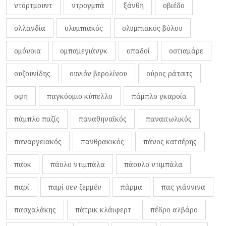
ντόρτμουντ
ντρογμπά
ξάνθη
οβιέδο
ολλανδία
ολυμπιακός
ολυμπιακός βόλου
ομόνοια
ομπαμεγιάνγκ
οπαδοί
οστιαμάρε
ουζουνίδης
ουνιόν βερολίνου
ούρος ράτσιτς
οφη
παγκόσμιο κύπελλο
πάμπλο γκαρσία
πάμπλο παζίς
παναθηναϊκός
παναιτωλικός
παναργειακός
πανθρακικός
πάνος κατσέρης
παοκ
πάολο ντιμπάλα
πάουλο ντιμπάλα
παρί
παρί σεν ζερμέν
πάρμα
πας γιάννινα
πασχαλάκης
πάτρικ κλάιφερτ
πέδρο αλβάρο