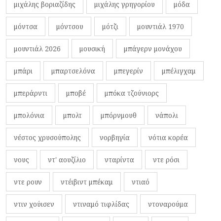
μιχάλης βοριαζίδης
μιχάλης γρηγορίου
μόδα
μόντσα
μόντσου
μότζι
μουντιάλ 1970
μουντιάλ 2026
μουσική
μπάγερν μονάχου
μπάρι
μπαρτσελόνα
μπεγερίν
μπέλιγχαμ
μπεράρντι
μποβέ
μπόκα τζούνιορς
μπολόνια
μπολτ
μπόρνμουθ
νάπολι
νέστος χρυσούπολης
νορβηγία
νότια κορέα
νους
ντ' αουζίλιο
νταρίντα
ντε ρόσι
ντε ρουν
ντέιβιντ μπέκαμ
ντιαό
ντιν χούισεν
ντιναμό τιφλίδας
ντοναρούμα