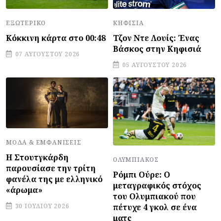
ΕΞΩΤΕΡΙΚΌ
ΚΗΦΙΣΙΆ
Κόκκινη κάρτα στο 00:48
Τζον Ντε Λουίς: Ένας
Βάσκος στην Κηφισιά
07 ΑΥΓΟΎΣΤΟΥ 2026
05 ΑΥΓΟΎΣΤΟΥ 2026
ΜΌΔΑ & ΕΜΦΑΝΊΣΕΙΣ
Η Στουτγκάρδη
ΟΛΥΜΠΙΑΚΌΣ
παρουσίασε την τρίτη
Ρόμπι Ούρε: Ο
φανέλα της με ελληνικό
μεταγραφικός στόχος
«άρωμα»
του Ολυμπιακού που
πέτυχε 4 γκολ σε ένα
30 ΙΟΥΛΊΟΥ 2026
ματς