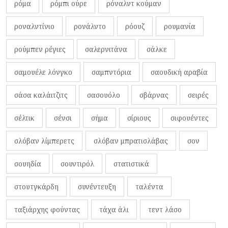
ρόμα
ρόμπι ούρε
ρόναλντ κούμαν
ροναλντίνιο
ρονάλντο
ρόουζ
ρουμανία
ρούμπεν ρέγιες
σαλερνιτάνα
σάλκε
σαμουέλε λόνγκο
σαμπντόρια
σαουδική αραβία
σάσα καλάιτζιτς
σασουόλο
σβάρνας
σειρές
σέλτικ
σένσι
σήμα
σίριους
σιφουέντες
σλόβαν λίμπερετς
σλόβαν μπρατισλάβας
σον
σουηδία
σουντιρόλ
στατιστικά
στουτγκάρδη
συνέντευξη
ταλέντα
ταξιάρχης φούντας
τάχα άλι
τεντ λάσο