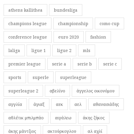
athens kallithea
bundesliga
champions league
championship
como cup
conference league
euro 2020
fashion
laliga
ligue 1
ligue 2
mls
premier league
serie a
serie b
serie c
sports
superle
superleague
superleague 2
αβελίνο
άγγελος οικονόμου
αγγλία
άγιαξ
αεκ
αελ
αθανασιάδης
αθλέτικ μπιλμπάο
αιγάλεω
άκης ζήκος
άκης μάντζιος
ακτούρκογλου
αλ αχλί