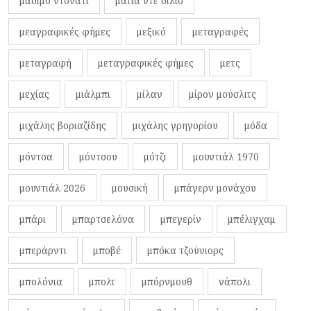
μάσιμο ντονάτι
ματία ντε σίλιο
μεαγραφικές φήμες
μεξικό
μεταγραφές
μεταγραφή
μεταγραφικές φήμες
μετς
μεχίας
μιάλμπι
μίλαν
μίρον μούσλιτς
μιχάλης βοριαζίδης
μιχάλης γρηγορίου
μόδα
μόντσα
μόντσου
μότζι
μουντιάλ 1970
μουντιάλ 2026
μουσική
μπάγερν μονάχου
μπάρι
μπαρτσελόνα
μπεγερίν
μπέλιγχαμ
μπεράρντι
μποβέ
μπόκα τζούνιορς
μπολόνια
μπολτ
μπόρνμουθ
νάπολι