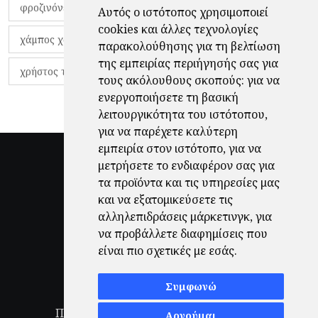
φροζινόνε
φωκικός
χαβίτο
Αυτός ο ιστότοπος χρησιμοποιεί
cookies και άλλες τεχνολογίες
χάμπος χαραλάμπους
χάρι πότερ
παρακολούθησης για τη βελτίωση
της εμπειρίας περιήγησής σας για
χρήστος τζόλης
τους ακόλουθους σκοπούς:
για να
ενεργοποιήσετε τη βασική
λειτουργικότητα του ιστότοπου
,
για να παρέχετε καλύτερη
εμπειρία στον ιστότοπο
,
για να
μετρήσετε το ενδιαφέρον σας για
τα προϊόντα και τις υπηρεσίες μας
και να εξατομικεύσετε τις
αλληλεπιδράσεις μάρκετινγκ
,
για
να προβάλλετε διαφημίσεις που
είναι πιο σχετικές με εσάς
.
Συμφωνώ
Πολιτική Απορρήτου
|
Όροι Χρήσης
|
Αρνούμαι