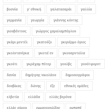
βοσνία
γ' εθνική
γαλατασαράι
γαλλία
γερμανία
γεωργία
γιάννης κόντης
γιουβέντους
γιώργος χαραλαμπόγλου
γκάρι μεντέλ
γκατούζο
γκιγιέρμο όγιος
γκολντανίγκα
γκοτιέ εν
γκουαρντιόλα
γκούτι
γκράχαμ πότερ
γουλβς
γουότφορντ
δανία
δημήτρης νικολάου
δημοσιογράφοι
δουβίκας
δώνης
έζε
εθνικές ομάδες
ελβετία
ελλάδα
ελλάς βερόνα
ελλάς σύρου
εμμανουηλίδης
εμπαπέ