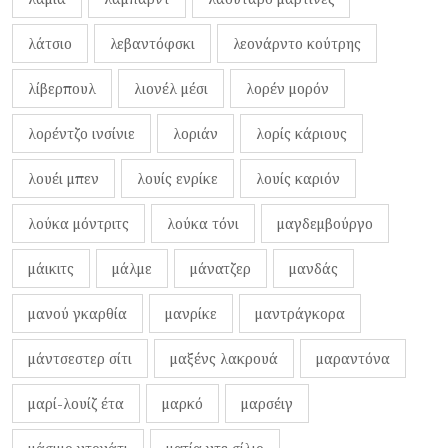
λάτσιο
λεβαντόφσκι
λεονάρντο κούτρης
λίβερπουλ
λιονέλ μέσι
λορέν μορόν
λορέντζο ινσίνιε
λοριάν
λορίς κάριους
λουέι μπεν
λουίς ενρίκε
λουίς καριόν
λούκα μόντριτς
λούκα τόνι
μαγδεμβούργο
μάικιτς
μάλμε
μάνατζερ
μανδάς
μανού γκαρθία
μανρίκε
μαντράγκορα
μάντσεστερ σίτι
μαξένς λακρουά
μαραντόνα
μαρί-λουίζ έτα
μαρκό
μαρσέιγ