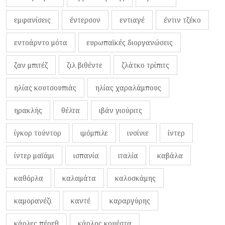
εμφανίσεις
έντερσον
εντιαγέ
έντιν τζέκο
εντοάρντο μότα
ευρωπαϊκές διοργανώσεις
ζαν μπιτέζ
ζιλ βιθέντε
ζλάτκο τρίπιτς
ηλίας κουτσουπιάς
ηλίας χαραλάμπους
ηρακλής
θέλτα
ιβάν γιούριτς
ίγκορ τούντορ
ιμόμπιλε
ινσίνιε
ίντερ
ίντερ μαϊάμι
ισπανία
ιταλία
καβάλα
καθόρλα
καλαμάτα
καλοσκάμης
καμορανέζι
καντέ
καραργύρης
κάρλες πέρεθ
κάρλος κουέστα