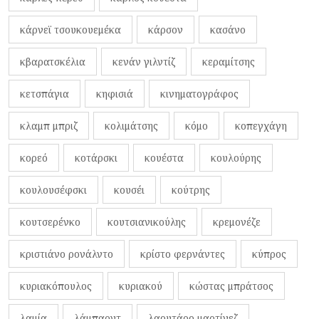
κάρνεϊ τσουκουεμέκα
κάρσον
κασάνο
κβαρατσκέλια
κενάν γιλντίζ
κεραμίτσης
κετσπάγια
κηφισιά
κινηματογράφος
κλαμπ μπριζ
κολιμάτσης
κόμο
κοπεγχάγη
κορεό
κοτάρσκι
κουέστα
κουλούρης
κουλουσέφσκι
κουσέι
κούτρης
κουτσερένκο
κουτσιανικούλης
κρεμονέζε
κριστιάνο ρονάλντο
κρίστο φερνάντες
κύπρος
κυριακόπουλος
κυριακού
κώστας μπράτσος
λαμία
λάμπαρντ
λαουτάρο μαρτίνεζ