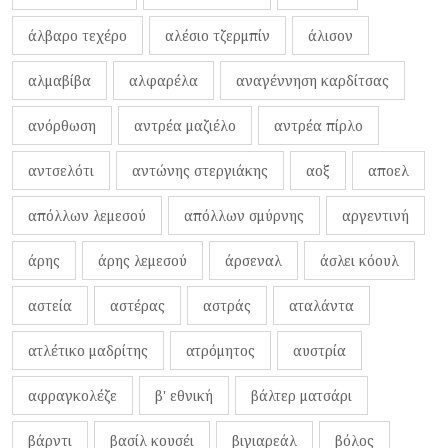
άλβαρο τεχέρο
αλέσιο τζερμπίν
άλισον
αλμαβίβα
αλφαρέλα
αναγέννηση καρδίτσας
ανόρθωση
αντρέα μαζιέλο
αντρέα πίρλο
αντσελότι
αντώνης στεργιάκης
αοξ
αποελ
απόλλων λεμεσού
απόλλων σμύρνης
αργεντινή
άρης
άρης λεμεσού
άρσεναλ
άσλει κόουλ
αστεία
αστέρας
αστράς
αταλάντα
ατλέτικο μαδρίτης
ατρόμητος
αυστρία
αφραγκολέζε
β' εθνική
βάλτερ ματσάρι
βάρντι
βασίλ κουσέι
βιγιαρεάλ
βόλος