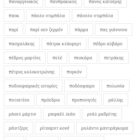
παναργειακός
πανθρακικός
πάνος κατσέρης
παοκ
πάολο ντιμπάλα
πάουλο ντιμπάλα
παρί
παρί σεν ζερμέν
πάρμα
πας γιάννινα
πασχαλάκης
πάτρικ κλάιφερτ
πέδρο αλβάρο
πέδρος μαρτίνς
πελέ
πεσκάρα
πετράκης
πέτρος κολοκοτρώνης
πογκόν
ποδοσφαιρικές ιστορίες
ποδόσφαιρο
πολωνία
ποτσετίνο
πρόεδροι
προπονητές
ράλλης
ράσελ μάρτιν
ραφαέλ λεάο
ρεάλ μαδρίτης
ρέιντζερς
ρίτσαρντ κονέ
ρολάντο μαντράγκορα