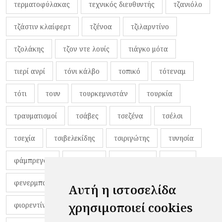
τερματοφύλακας
τεχνικός διευθυντής
τζανιόλο
τζάστιν κλαίφερτ
τζένοα
τζιλαρντίνο
τζολάκης
τζον ντε λουίς
τιάγκο μότα
τιερί ανρί
τόνι κάλβο
τοπικό
τότεναμ
τότι
τουν
τουρκεμνιστάν
τουρκία
τραυματισμοί
τσάβες
τσεζένα
τσέλσι
τσεχία
τσιβελεκίδης
τσιριγώτης
τυνησία
φάμπρεγας
φανέλες
φαντιγκά
φαρές
φενερμπαχτσέ
φερνάντο τόρες
φίλαθλοι
Αυτή η ιστοσελίδα
χρησιμοποιεί cookies
φιορεντίνα
φιρμίνο
φρανκ ντε μπουρ