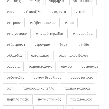
νέστος χρυσούπολης
νορβηγία
νότια κορέα
νους
ντ' αουζίλιο
νταρίντα
ντε ρόσι
ντε ρουν
ντέιβιντ μπέκαμ
ντιαό
ντιν χούισεν
ντιναμό τιφλίδας
ντοναρούμα
ντόρτμουντ
ντρογμπά
ξάνθη
οβιέδο
ολλανδία
ολυμπιακός
ολυμπιακός βόλου
ομόνοια
ομπαμεγιάνγκ
οπαδοί
οστιαμάρε
ουζουνίδης
ουνιόν βερολίνου
ούρος ράτσιτς
οφη
παγκόσμιο κύπελλο
πάμπλο γκαρσία
πάμπλο παζίς
παναθηναϊκός
παναιτωλικός