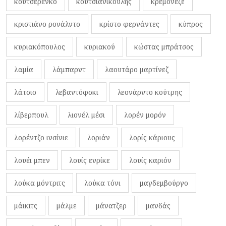
κουτσερένκο
κουτσιανικούλης
κρεμονέζε
κριστιάνο ρονάλντο
κρίστο φερνάντες
κύπρος
κυριακόπουλος
κυριακού
κώστας μπράτσος
λαμία
λάμπαρντ
λαουτάρο μαρτίνεζ
λάτσιο
λεβαντόφσκι
λεονάρντο κούτρης
λίβερπουλ
λιονέλ μέσι
λορέν μορόν
λορέντζο ινσίνιε
λοριάν
λορίς κάριους
λουέι μπεν
λουίς ενρίκε
λουίς καριόν
λούκα μόντριτς
λούκα τόνι
μαγδεμβούργο
μάικιτς
μάλμε
μάνατζερ
μανδάς