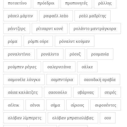
ποτσετίνο
πρόεδροι
προπονητές
ράλλης
ράσελ μάρτιν
ραφαέλ λεάο
ρεάλ μαδρίτης
ρέιντζερς
ρίτσαρντ κονέ
ρολάντο μαντράγκορα
ρόμα
ρόμπι ούρε
ρόναλντ κούμαν
ροναλντίνιο
ρονάλντο
ρόουζ
ρουμανία
ρούμπεν ρέγιες
σαλερνιτάνα
σάλκε
σαμουέλε λόνγκο
σαμπντόρια
σαουδική αραβία
σάσα καλάιτζιτς
σασουόλο
σβάρνας
σειρές
σέλτικ
σένσι
σήμα
σίριους
σιφουέντες
σλόβαν λίμπερετς
σλόβαν μπρατισλάβας
σον