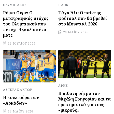
ΠΑΟΚ
ΟΛΥΜΠΙΑΚΌΣ
Τάχα Άλι: Ο παίκτης
Ρόμπι Ούρε: Ο
φούτσαλ που θα βρεθεί
μεταγραφικός στόχος
στο Μουντιάλ 2026
του Ολυμπιακού που
πέτυχε 4 γκολ σε ένα
20 ΜΑΪ́ΟΥ 2026
ματς
12 ΙΟΥΛΊΟΥ 2026
ΆΡΗΣ
ΑΣΤΈΡΑΣ ΆΚΤΩΡ
Η πιθανή ρήτρα του
Η κουλτούρα των
Μιχάλη Γρηγορίου και τα
«Αρκάδων»
ερωτηματικά για τους
«μικρούς»
13 ΜΑΪ́ΟΥ 2026