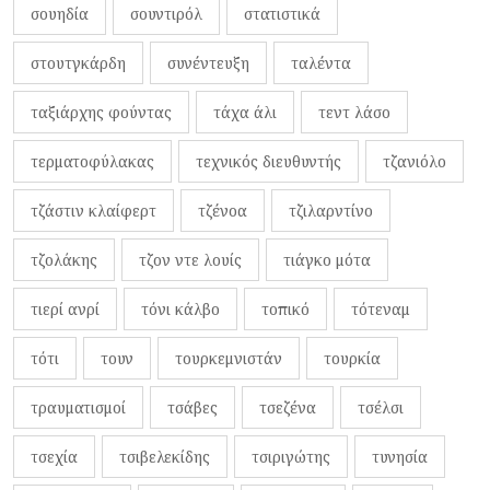
σουηδία
σουντιρόλ
στατιστικά
στουτγκάρδη
συνέντευξη
ταλέντα
ταξιάρχης φούντας
τάχα άλι
τεντ λάσο
τερματοφύλακας
τεχνικός διευθυντής
τζανιόλο
τζάστιν κλαίφερτ
τζένοα
τζιλαρντίνο
τζολάκης
τζον ντε λουίς
τιάγκο μότα
τιερί ανρί
τόνι κάλβο
τοπικό
τότεναμ
τότι
τουν
τουρκεμνιστάν
τουρκία
τραυματισμοί
τσάβες
τσεζένα
τσέλσι
τσεχία
τσιβελεκίδης
τσιριγώτης
τυνησία