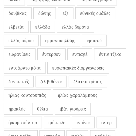
δουβίκας
δώνης
έζε
εθνικές ομάδες
ελβετία
ελλάδα
ελλάς βερόνα
ελλάς σύρου
εμμανουηλίδης
εμπαπέ
εμφανίσεις
έντερσον
εντιαγέ
έντιν τζέκο
εντοάρντο μότα
ευρωπαϊκές διοργανώσεις
ζαν μπιτέζ
ζιλ βιθέντε
ζλάτκο τρίπιτς
ηλίας κουτσουπιάς
ηλίας χαραλάμπους
ηρακλής
θέλτα
ιβάν γιούριτς
ίγκορ τούντορ
ιμόμπιλε
ινσίνιε
ίντερ