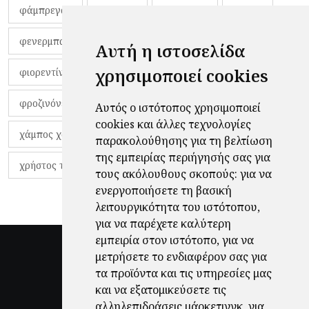
φάμπρεγας
φανέλες
φαντιγκά
φαρές
φενερμπαχτσέ
φερνάντο τόρες
φίλαθλοι
Αυτή η ιστοσελίδα
χρησιμοποιεί cookies
φιορεντίνα
φιρμίνο
φρανκ ντε μπουρ
φροζινόνε
φωκικός
χαβίτο
Αυτός ο ιστότοπος χρησιμοποιεί
cookies και άλλες τεχνολογίες
χάμπος χαραλάμπους
χάρι πότερ
παρακολούθησης για τη βελτίωση
της εμπειρίας περιήγησής σας για
χρήστος τζόλης
τους ακόλουθους σκοπούς:
για να
ενεργοποιήσετε τη βασική
λειτουργικότητα του ιστότοπου
,
για να παρέχετε καλύτερη
εμπειρία στον ιστότοπο
,
για να
μετρήσετε το ενδιαφέρον σας για
τα προϊόντα και τις υπηρεσίες μας
και να εξατομικεύσετε τις
αλληλεπιδράσεις μάρκετινγκ
,
για