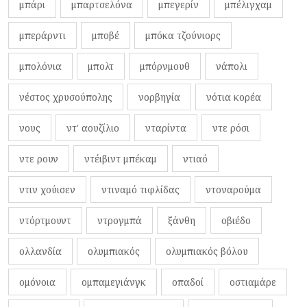
μπάρι
μπαρτσελόνα
μπεγερίν
μπέλιγχαμ
μπεράρντι
μποβέ
μπόκα τζούνιορς
μπολόνια
μπολτ
μπόρνμουθ
νάπολι
νέστος χρυσούπολης
νορβηγία
νότια κορέα
νους
ντ' αουζίλιο
νταρίντα
ντε ρόσι
ντε ρουν
ντέιβιντ μπέκαμ
ντιαό
ντιν χούισεν
ντιναμό τιφλίδας
ντοναρούμα
ντόρτμουντ
ντρογμπά
ξάνθη
οβιέδο
ολλανδία
ολυμπιακός
ολυμπιακός βόλου
ομόνοια
ομπαμεγιάνγκ
οπαδοί
οστιαμάρε