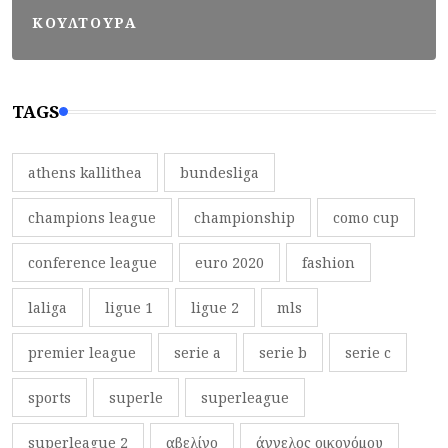
ΚΟΥΛΤΟΥΡΑ
TAGS
athens kallithea
bundesliga
champions league
championship
como cup
conference league
euro 2020
fashion
laliga
ligue 1
ligue 2
mls
premier league
serie a
serie b
serie c
sports
superle
superleague
superleague 2
αβελίνο
άγγελος οικονόμου