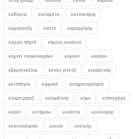
ίντερ μαϊάμι
ισπανία
ιταλία
καβάλα
καθόρλα
καλαμάτα
καλοσκάμης
καμορανέζι
καντέ
καραργύρης
κάρλες πέρεθ
κάρλος κουέστα
κάρνεϊ τσουκουεμέκα
κάρσον
κασάνο
κβαρατσκέλια
κενάν γιλντίζ
κεραμίτσης
κετσπάγια
κηφισιά
κινηματογράφος
κλαμπ μπριζ
κολιμάτσης
κόμο
κοπεγχάγη
κορεό
κοτάρσκι
κουέστα
κουλούρης
κουλουσέφσκι
κουσέι
κούτρης