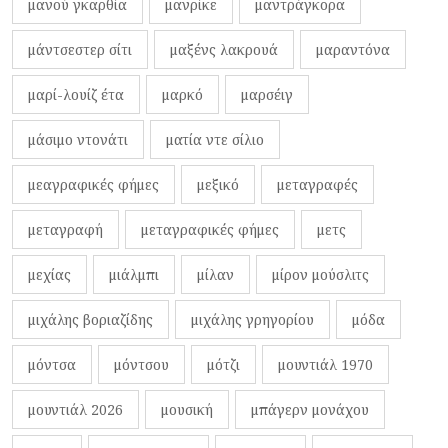
μανού γκαρθία
μανρίκε
μαντράγκορα
μάντσεστερ σίτι
μαξένς λακρουά
μαραντόνα
μαρί-λουίζ έτα
μαρκό
μαρσέιγ
μάσιμο ντονάτι
ματία ντε σίλιο
μεαγραφικές φήμες
μεξικό
μεταγραφές
μεταγραφή
μεταγραφικές φήμες
μετς
μεχίας
μιάλμπι
μίλαν
μίρον μούσλιτς
μιχάλης βοριαζίδης
μιχάλης γρηγορίου
μόδα
μόντσα
μόντσου
μότζι
μουντιάλ 1970
μουντιάλ 2026
μουσική
μπάγερν μονάχου