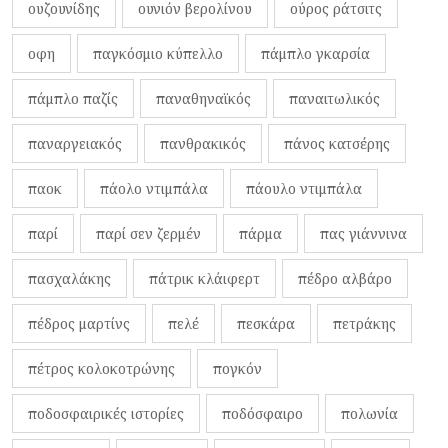
ουζουνίδης
ουνιόν βερολίνου
ούρος ράτσιτς
οφη
παγκόσμιο κύπελλο
πάμπλο γκαρσία
πάμπλο παζίς
παναθηναϊκός
παναιτωλικός
παναργειακός
πανθρακικός
πάνος κατσέρης
παοκ
πάολο ντιμπάλα
πάουλο ντιμπάλα
παρί
παρί σεν ζερμέν
πάρμα
πας γιάννινα
πασχαλάκης
πάτρικ κλάιφερτ
πέδρο αλβάρο
πέδρος μαρτίνς
πελέ
πεσκάρα
πετράκης
πέτρος κολοκοτρώνης
πογκόν
ποδοσφαιρικές ιστορίες
ποδόσφαιρο
πολωνία