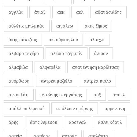
αγγλία
άγιαξ
αεκ
αελ
αθανασιάδης
αθλέτικ μπιλμπάο
αιγάλεω
άκης ζήκος
άκης μάντζιος
ακτούρκογλου
αλ αχλί
άλβαρο τεχέρο
αλέσιο τζερμπίν
άλισον
αλμαβίβα
αλφαρέλα
αναγέννηση καρδίτσας
ανόρθωση
αντρέα μαζιέλο
αντρέα πίρλο
αντσελότι
αντώνης στεργιάκης
αοξ
αποελ
απόλλων λεμεσού
απόλλων σμύρνης
αργεντινή
άρης
άρης λεμεσού
άρσεναλ
άσλει κόουλ
αστεία
αστέρας
αστράς
αταλάντα