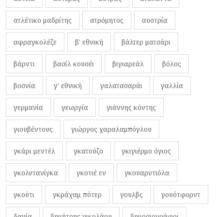
ατλέτικο μαδρίτης
ατρόμητος
αυστρία
αφραγκολέζε
β' εθνική
βάλτερ ματσάρι
βάρντι
βασίλ κουσέι
βιγιαρεάλ
βόλος
βοσνία
γ' εθνική
γαλατασαράι
γαλλία
γερμανία
γεωργία
γιάννης κόντης
γιουβέντους
γιώργος χαραλαμπόγλου
γκάρι μεντέλ
γκατούζο
γκιγιέρμο όγιος
γκολντανίγκα
γκοτιέ εν
γκουαρντιόλα
γκούτι
γκράχαμ πότερ
γουλβς
γουότφορντ
δανία
δημήτρης νικολάου
δημοσιογράφοι