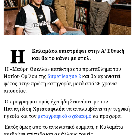
Η
Καλαμάτα επιστρέφει στην Α' Εθνική
και θα το κάνει με στυλ.
Η «Μαύρη Θύελλα» κατέκτησε το πρωτάθλημα του
Νοτίου Ομίλου της
Superleague 2
και θα αγωνιστεί
φέτος στην πρώτη κατηγορία, μετά από 26 χρόνια
απουσίας.
Ο προγραμματισμός έχει ήδη ξεκινήσει, με τον
Παναγιώτη
Χριστοφιλέα
να αναλαμβάνει την τεχνική
ηγεσία και τον
μεταγραφικό σχεδιασμό
να προχωρά.
Εκτός όμως από το αγωνιστικό κομμάτι, η Καλαμάτα
ανεβαίνει επίπεδο και σε άλλους τομείς.