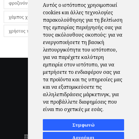
φροζινόνε
φωκικός
χαβίτο
Αυτός ο ιστότοπος χρησιμοποιεί
cookies και άλλες τεχνολογίες
χάμπος χαραλάμπους
χάρι πότερ
παρακολούθησης για τη βελτίωση
της εμπειρίας περιήγησής σας για
χρήστος τζόλης
τους ακόλουθους σκοπούς:
για να
ενεργοποιήσετε τη βασική
λειτουργικότητα του ιστότοπου
,
για να παρέχετε καλύτερη
εμπειρία στον ιστότοπο
,
για να
μετρήσετε το ενδιαφέρον σας για
τα προϊόντα και τις υπηρεσίες μας
και να εξατομικεύσετε τις
αλληλεπιδράσεις μάρκετινγκ
,
για
να προβάλλετε διαφημίσεις που
είναι πιο σχετικές με εσάς
.
Συμφωνώ
Πολιτική Απορρήτου
|
Όροι Χρήσης
|
Αρνούμαι