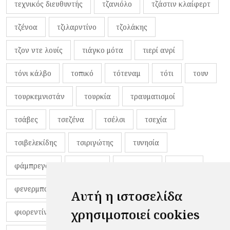
τεχνικός διευθυντής
τζανιόλο
τζάστιν κλαίφερτ
τζένοα
τζιλαρντίνο
τζολάκης
τζον ντε λουίς
τιάγκο μότα
τιερί ανρί
τόνι κάλβο
τοπικό
τότεναμ
τότι
τουν
τουρκεμνιστάν
τουρκία
τραυματισμοί
τσάβες
τσεζένα
τσέλσι
τσεχία
τσιβελεκίδης
τσιριγώτης
τυνησία
φάμπρεγας
φανέλες
φαντιγκά
φαρές
φενερμπαχτσέ
φερνάντο τόρες
φίλαθλοι
Αυτή η ιστοσελίδα
χρησιμοποιεί cookies
φιορεντίνα
φιρμίνο
φρανκ ντε μπουρ