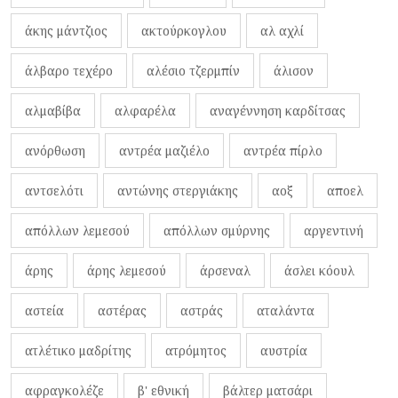
άκης μάντζιος
ακτούρκογλου
αλ αχλί
άλβαρο τεχέρο
αλέσιο τζερμπίν
άλισον
αλμαβίβα
αλφαρέλα
αναγέννηση καρδίτσας
ανόρθωση
αντρέα μαζιέλο
αντρέα πίρλο
αντσελότι
αντώνης στεργιάκης
αοξ
αποελ
απόλλων λεμεσού
απόλλων σμύρνης
αργεντινή
άρης
άρης λεμεσού
άρσεναλ
άσλει κόουλ
αστεία
αστέρας
αστράς
αταλάντα
ατλέτικο μαδρίτης
ατρόμητος
αυστρία
αφραγκολέζε
β' εθνική
βάλτερ ματσάρι