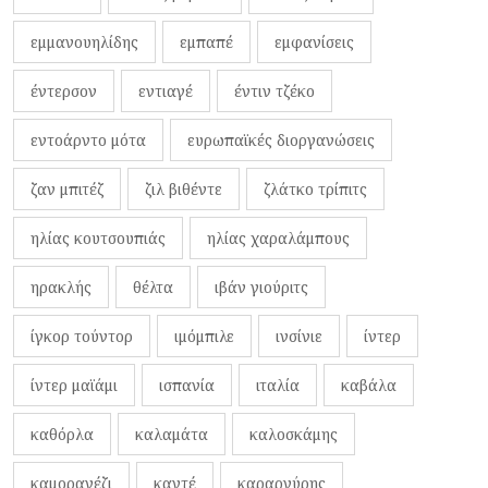
εμμανουηλίδης
εμπαπέ
εμφανίσεις
έντερσον
εντιαγέ
έντιν τζέκο
εντοάρντο μότα
ευρωπαϊκές διοργανώσεις
ζαν μπιτέζ
ζιλ βιθέντε
ζλάτκο τρίπιτς
ηλίας κουτσουπιάς
ηλίας χαραλάμπους
ηρακλής
θέλτα
ιβάν γιούριτς
ίγκορ τούντορ
ιμόμπιλε
ινσίνιε
ίντερ
ίντερ μαϊάμι
ισπανία
ιταλία
καβάλα
καθόρλα
καλαμάτα
καλοσκάμης
καμορανέζι
καντέ
καραργύρης