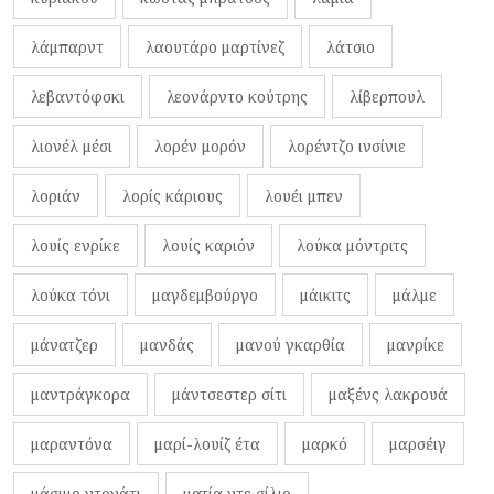
λάμπαρντ
λαουτάρο μαρτίνεζ
λάτσιο
λεβαντόφσκι
λεονάρντο κούτρης
λίβερπουλ
λιονέλ μέσι
λορέν μορόν
λορέντζο ινσίνιε
λοριάν
λορίς κάριους
λουέι μπεν
λουίς ενρίκε
λουίς καριόν
λούκα μόντριτς
λούκα τόνι
μαγδεμβούργο
μάικιτς
μάλμε
μάνατζερ
μανδάς
μανού γκαρθία
μανρίκε
μαντράγκορα
μάντσεστερ σίτι
μαξένς λακρουά
μαραντόνα
μαρί-λουίζ έτα
μαρκό
μαρσέιγ
μάσιμο ντονάτι
ματία ντε σίλιο