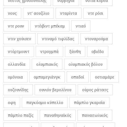
νέστος χρυσούπολης
νορβηγία
νότια κορέα
νους
ντ' αουζίλιο
νταρίντα
ντε ρόσι
ντε ρουν
ντέιβιντ μπέκαμ
ντιαό
ντιν χούισεν
ντιναμό τιφλίδας
ντοναρούμα
ντόρτμουντ
ντρογμπά
ξάνθη
οβιέδο
ολλανδία
ολυμπιακός
ολυμπιακός βόλου
ομόνοια
ομπαμεγιάνγκ
οπαδοί
οστιαμάρε
ουζουνίδης
ουνιόν βερολίνου
ούρος ράτσιτς
οφη
παγκόσμιο κύπελλο
πάμπλο γκαρσία
πάμπλο παζίς
παναθηναϊκός
παναιτωλικός