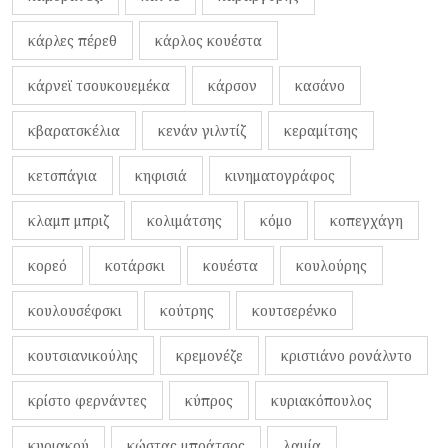
κάρλες πέρεθ
κάρλος κουέστα
κάρνεϊ τσουκουεμέκα
κάρσον
κασάνο
κβαρατσκέλια
κενάν γιλντίζ
κεραμίτσης
κετσπάγια
κηφισιά
κινηματογράφος
κλαμπ μπριζ
κολιμάτσης
κόμο
κοπεγχάγη
κορεό
κοτάρσκι
κουέστα
κουλούρης
κουλουσέφσκι
κούτρης
κουτσερένκο
κουτσιανικούλης
κρεμονέζε
κριστιάνο ρονάλντο
κρίστο φερνάντες
κύπρος
κυριακόπουλος
κυριακού
κώστας μπράτσος
λαμία