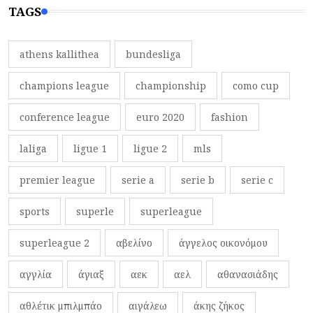
TAGS
athens kallithea
bundesliga
champions league
championship
como cup
conference league
euro 2020
fashion
laliga
ligue 1
ligue 2
mls
premier league
serie a
serie b
serie c
sports
superle
superleague
superleague 2
αβελίνο
άγγελος οικονόμου
αγγλία
άγιαξ
αεκ
αελ
αθανασιάδης
αθλέτικ μπιλμπάο
αιγάλεω
άκης ζήκος