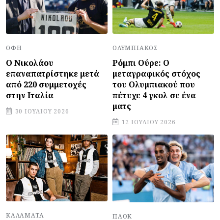
ΟΦΗ
ΟΛΥΜΠΙΑΚΌΣ
Ο Νικολάου
Ρόμπι Ούρε: Ο
επαναπατρίστηκε μετά
μεταγραφικός στόχος
από 220 συμμετοχές
του Ολυμπιακού που
στην Ιταλία
πέτυχε 4 γκολ σε ένα
ματς
30 ΙΟΥΛΊΟΥ 2026
12 ΙΟΥΛΊΟΥ 2026
ΚΑΛΑΜΆΤΑ
ΠΑΟΚ