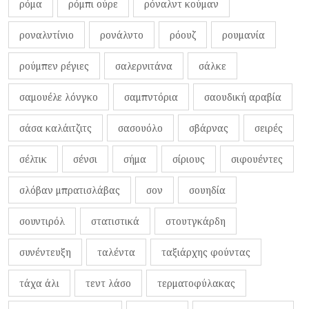
ρόμα
ρόμπι ούρε
ρόναλντ κούμαν
ροναλντίνιο
ρονάλντο
ρόουζ
ρουμανία
ρούμπεν ρέγιες
σαλερνιτάνα
σάλκε
σαμουέλε λόνγκο
σαμπντόρια
σαουδική αραβία
σάσα καλάιτζιτς
σασουόλο
σβάρνας
σειρές
σέλτικ
σένσι
σήμα
σίριους
σιφουέντες
σλόβαν μπρατισλάβας
σον
σουηδία
σουντιρόλ
στατιστικά
στουτγκάρδη
συνέντευξη
ταλέντα
ταξιάρχης φούντας
τάχα άλι
τεντ λάσο
τερματοφύλακας