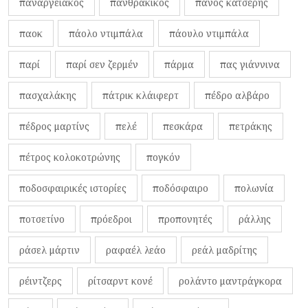
παναργειακός
πανθρακικός
πάνος κατσέρης
παοκ
πάολο ντιμπάλα
πάουλο ντιμπάλα
παρί
παρί σεν ζερμέν
πάρμα
πας γιάννινα
πασχαλάκης
πάτρικ κλάιφερτ
πέδρο αλβάρο
πέδρος μαρτίνς
πελέ
πεσκάρα
πετράκης
πέτρος κολοκοτρώνης
πογκόν
ποδοσφαιρικές ιστορίες
ποδόσφαιρο
πολωνία
ποτσετίνο
πρόεδροι
προπονητές
ράλλης
ράσελ μάρτιν
ραφαέλ λεάο
ρεάλ μαδρίτης
ρέιντζερς
ρίτσαρντ κονέ
ρολάντο μαντράγκορα