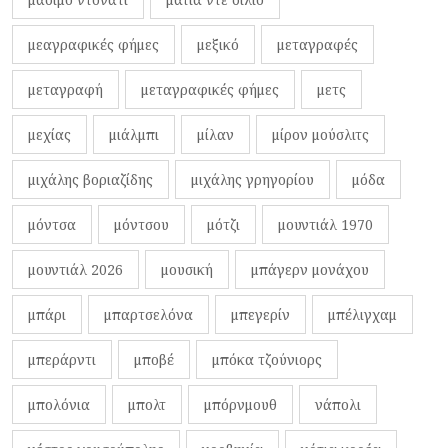
μεαγραφικές φήμες
μεξικό
μεταγραφές
μεταγραφή
μεταγραφικές φήμες
μετς
μεχίας
μιάλμπι
μίλαν
μίρον μούσλιτς
μιχάλης βοριαζίδης
μιχάλης γρηγορίου
μόδα
μόντσα
μόντσου
μότζι
μουντιάλ 1970
μουντιάλ 2026
μουσική
μπάγερν μονάχου
μπάρι
μπαρτσελόνα
μπεγερίν
μπέλιγχαμ
μπεράρντι
μποβέ
μπόκα τζούνιορς
μπολόνια
μπολτ
μπόρνμουθ
νάπολι