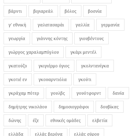
βάρντι
βιγιαρεάλ
βόλος
βοσνία
γ' εθνική
γαλατασαράι
γαλλία
γερμανία
γεωργία
γιάννης κόντης
γιουβέντους
γιώργος χαραλαμπόγλου
γκάρι μεντέλ
γκατούζο
γκιγιέρμο όγιος
γκολντανίγκα
γκοτιέ εν
γκουαρντιόλα
γκούτι
γκράχαμ πότερ
γουλβς
γουότφορντ
δανία
δημήτρης νικολάου
δημοσιογράφοι
δουβίκας
δώνης
έζε
εθνικές ομάδες
ελβετία
ελλάδα
ελλάς βερόνα
ελλάς σύρου