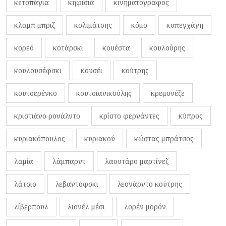
κετσπάγια
κηφισιά
κινηματογράφος
κλαμπ μπριζ
κολιμάτσης
κόμο
κοπεγχάγη
κορεό
κοτάρσκι
κουέστα
κουλούρης
κουλουσέφσκι
κουσέι
κούτρης
κουτσερένκο
κουτσιανικούλης
κρεμονέζε
κριστιάνο ρονάλντο
κρίστο φερνάντες
κύπρος
κυριακόπουλος
κυριακού
κώστας μπράτσος
λαμία
λάμπαρντ
λαουτάρο μαρτίνεζ
λάτσιο
λεβαντόφσκι
λεονάρντο κούτρης
λίβερπουλ
λιονέλ μέσι
λορέν μορόν