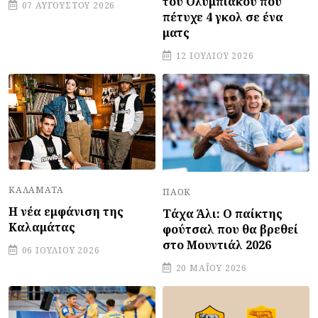
του Ολυμπιακού που
07 ΑΥΓΟΎΣΤΟΥ 2026
πέτυχε 4 γκολ σε ένα
ματς
12 ΙΟΥΛΊΟΥ 2026
ΚΑΛΑΜΆΤΑ
ΠΑΟΚ
Η νέα εμφάνιση της
Τάχα Άλι: Ο παίκτης
Καλαμάτας
φούτσαλ που θα βρεθεί
στο Μουντιάλ 2026
06 ΙΟΥΛΊΟΥ 2026
20 ΜΑΪ́ΟΥ 2026