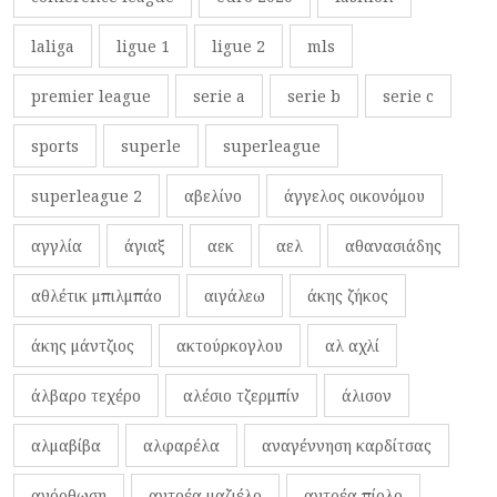
laliga
ligue 1
ligue 2
mls
premier league
serie a
serie b
serie c
sports
superle
superleague
superleague 2
αβελίνο
άγγελος οικονόμου
αγγλία
άγιαξ
αεκ
αελ
αθανασιάδης
αθλέτικ μπιλμπάο
αιγάλεω
άκης ζήκος
άκης μάντζιος
ακτούρκογλου
αλ αχλί
άλβαρο τεχέρο
αλέσιο τζερμπίν
άλισον
αλμαβίβα
αλφαρέλα
αναγέννηση καρδίτσας
ανόρθωση
αντρέα μαζιέλο
αντρέα πίρλο