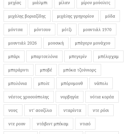
μεχίας
μιάλμπι
μίλαν
μίρον μούσλιτς
μιχάλης βοριαζίδης
μιχάλης γρηγορίου
μόδα
μόντσα
μόντσου
μότζι
μουντιάλ 1970
μουντιάλ 2026
μουσική
μπάγερν μονάχου
μπάρι
μπαρτσελόνα
μπεγερίν
μπέλιγχαμ
μπεράρντι
μποβέ
μπόκα τζούνιορς
μπολόνια
μπολτ
μπόρνμουθ
νάπολι
νέστος χρυσούπολης
νορβηγία
νότια κορέα
νους
ντ' αουζίλιο
νταρίντα
ντε ρόσι
ντε ρουν
ντέιβιντ μπέκαμ
ντιαό