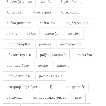
λορέντζο ινσίνιε
λοριάν
λορίς κάριους
λουέι μπεν
λουίς ενρίκε
λουίς καριόν
λούκα μόντριτς
λούκα τόνι
μαγδεμβούργο
μάικιτς
μάλμε
μάνατζερ
μανδάς
μανού γκαρθία
μανρίκε
μαντράγκορα
μάντσεστερ σίτι
μαξένς λακρουά
μαραντόνα
μαρί-λουίζ έτα
μαρκό
μαρσέιγ
μάσιμο ντονάτι
ματία ντε σίλιο
μεαγραφικές φήμες
μεξικό
μεταγραφές
μεταγραφή
μεταγραφικές φήμες
μετς