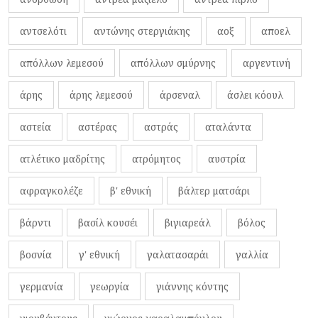
αντσελότι
αντώνης στεργιάκης
αοξ
αποελ
απόλλων λεμεσού
απόλλων σμύρνης
αργεντινή
άρης
άρης λεμεσού
άρσεναλ
άσλει κόουλ
αστεία
αστέρας
αστράς
αταλάντα
ατλέτικο μαδρίτης
ατρόμητος
αυστρία
αφραγκολέζε
β' εθνική
βάλτερ ματσάρι
βάρντι
βασίλ κουσέι
βιγιαρεάλ
βόλος
βοσνία
γ' εθνική
γαλατασαράι
γαλλία
γερμανία
γεωργία
γιάννης κόντης