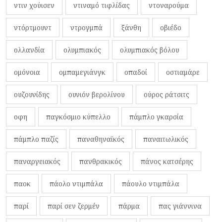
ντιν χούισεν
ντιναμό τιφλίδας
ντοναρούμα
ντόρτμουντ
ντρογμπά
ξάνθη
οβιέδο
ολλανδία
ολυμπιακός
ολυμπιακός βόλου
ομόνοια
ομπαμεγιάνγκ
οπαδοί
οστιαμάρε
ουζουνίδης
ουνιόν βερολίνου
ούρος ράτσιτς
οφη
παγκόσμιο κύπελλο
πάμπλο γκαρσία
πάμπλο παζίς
παναθηναϊκός
παναιτωλικός
παναργειακός
πανθρακικός
πάνος κατσέρης
παοκ
πάολο ντιμπάλα
πάουλο ντιμπάλα
παρί
παρί σεν ζερμέν
πάρμα
πας γιάννινα