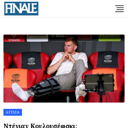
ΑΓΓΛΊΑ
Ντέγιαν Κουλουσέφσκι: