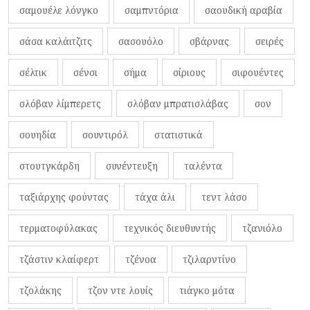
σαμουέλε λόνγκο
σαμπντόρια
σαουδική αραβία
σάσα καλάιτζιτς
σασουόλο
σβάρνας
σειρές
σέλτικ
σένσι
σήμα
σίριους
σιφουέντες
σλόβαν λίμπερετς
σλόβαν μπρατισλάβας
σον
σουηδία
σουντιρόλ
στατιστικά
στουτγκάρδη
συνέντευξη
ταλέντα
ταξιάρχης φούντας
τάχα άλι
τεντ λάσο
τερματοφύλακας
τεχνικός διευθυντής
τζανιόλο
τζάστιν κλαίφερτ
τζένοα
τζιλαρντίνο
τζολάκης
τζον ντε λουίς
τιάγκο μότα