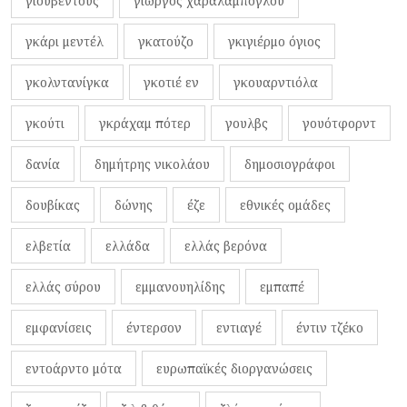
γιουβέντους
γιώργος χαραλαμπόγλου
γκάρι μεντέλ
γκατούζο
γκιγιέρμο όγιος
γκολντανίγκα
γκοτιέ εν
γκουαρντιόλα
γκούτι
γκράχαμ πότερ
γουλβς
γουότφορντ
δανία
δημήτρης νικολάου
δημοσιογράφοι
δουβίκας
δώνης
έζε
εθνικές ομάδες
ελβετία
ελλάδα
ελλάς βερόνα
ελλάς σύρου
εμμανουηλίδης
εμπαπέ
εμφανίσεις
έντερσον
εντιαγέ
έντιν τζέκο
εντοάρντο μότα
ευρωπαϊκές διοργανώσεις