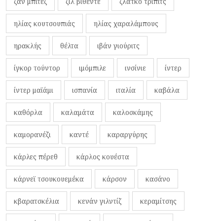
ζαν μπιτέζ
ζιλ βιθέντε
ζλάτκο τρίπιτς
ηλίας κουτσουπιάς
ηλίας χαραλάμπους
ηρακλής
θέλτα
ιβάν γιούριτς
ίγκορ τούντορ
ιμόμπιλε
ινσίνιε
ίντερ
ίντερ μαϊάμι
ισπανία
ιταλία
καβάλα
καθόρλα
καλαμάτα
καλοσκάμης
καμορανέζι
καντέ
καραργύρης
κάρλες πέρεθ
κάρλος κουέστα
κάρνεϊ τσουκουεμέκα
κάρσον
κασάνο
κβαρατσκέλια
κενάν γιλντίζ
κεραμίτσης