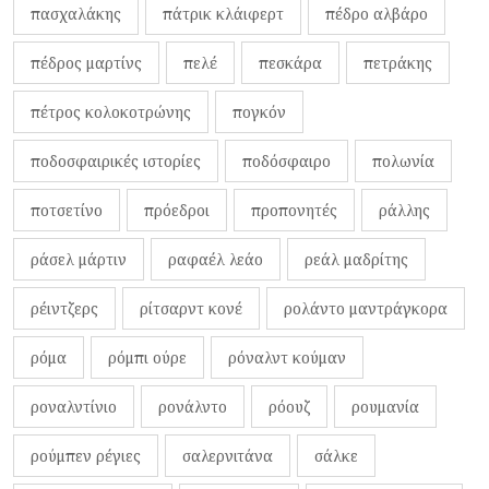
πασχαλάκης
πάτρικ κλάιφερτ
πέδρο αλβάρο
πέδρος μαρτίνς
πελέ
πεσκάρα
πετράκης
πέτρος κολοκοτρώνης
πογκόν
ποδοσφαιρικές ιστορίες
ποδόσφαιρο
πολωνία
ποτσετίνο
πρόεδροι
προπονητές
ράλλης
ράσελ μάρτιν
ραφαέλ λεάο
ρεάλ μαδρίτης
ρέιντζερς
ρίτσαρντ κονέ
ρολάντο μαντράγκορα
ρόμα
ρόμπι ούρε
ρόναλντ κούμαν
ροναλντίνιο
ρονάλντο
ρόουζ
ρουμανία
ρούμπεν ρέγιες
σαλερνιτάνα
σάλκε