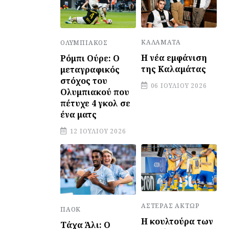
ΚΑΛΑΜΆΤΑ
ΟΛΥΜΠΙΑΚΌΣ
Η νέα εμφάνιση
Ρόμπι Ούρε: Ο
της Καλαμάτας
μεταγραφικός
στόχος του
06 ΙΟΥΛΊΟΥ 2026
Ολυμπιακού που
πέτυχε 4 γκολ σε
ένα ματς
12 ΙΟΥΛΊΟΥ 2026
ΑΣΤΈΡΑΣ ΆΚΤΩΡ
ΠΑΟΚ
Η κουλτούρα των
Τάχα Άλι: Ο