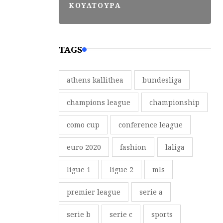
ΚΟΥΛΤΟΥΡΑ
TAGS
athens kallithea
bundesliga
champions league
championship
como cup
conference league
euro 2020
fashion
laliga
ligue 1
ligue 2
mls
premier league
serie a
serie b
serie c
sports