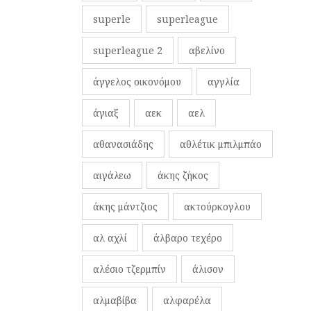
superle
superleague
superleague 2
αβελίνο
άγγελος οικονόμου
αγγλία
άγιαξ
αεκ
αελ
αθανασιάδης
αθλέτικ μπιλμπάο
αιγάλεω
άκης ζήκος
άκης μάντζιος
ακτούρκογλου
αλ αχλί
άλβαρο τεχέρο
αλέσιο τζερμπίν
άλισον
αλμαβίβα
αλφαρέλα