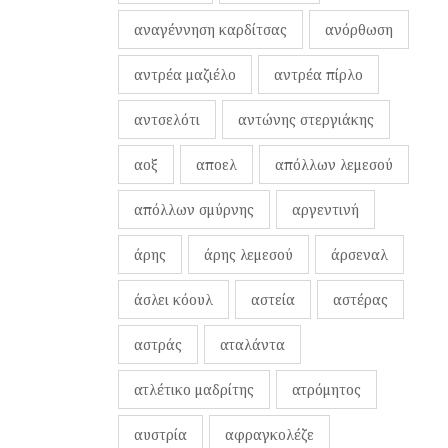
αναγέννηση καρδίτσας
ανόρθωση
αντρέα μαζιέλο
αντρέα πίρλο
αντσελότι
αντώνης στεργιάκης
αοξ
αποελ
απόλλων λεμεσού
απόλλων σμύρνης
αργεντινή
άρης
άρης λεμεσού
άρσεναλ
άσλει κόουλ
αστεία
αστέρας
αστράς
αταλάντα
ατλέτικο μαδρίτης
ατρόμητος
αυστρία
αφραγκολέζε