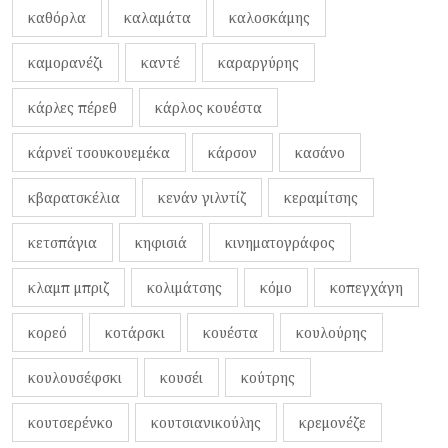
καθόρλα
καλαμάτα
καλοσκάμης
καμορανέζι
καντέ
καραργύρης
κάρλες πέρεθ
κάρλος κουέστα
κάρνεϊ τσουκουεμέκα
κάρσον
κασάνο
κβαρατσκέλια
κενάν γιλντίζ
κεραμίτσης
κετσπάγια
κηφισιά
κινηματογράφος
κλαμπ μπριζ
κολιμάτσης
κόμο
κοπεγχάγη
κορεό
κοτάρσκι
κουέστα
κουλούρης
κουλουσέφσκι
κουσέι
κούτρης
κουτσερένκο
κουτσιανικούλης
κρεμονέζε