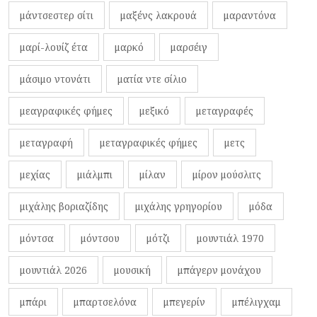
μάντσεστερ σίτι
μαξένς λακρουά
μαραντόνα
μαρί-λουίζ έτα
μαρκό
μαρσέιγ
μάσιμο ντονάτι
ματία ντε σίλιο
μεαγραφικές φήμες
μεξικό
μεταγραφές
μεταγραφή
μεταγραφικές φήμες
μετς
μεχίας
μιάλμπι
μίλαν
μίρον μούσλιτς
μιχάλης βοριαζίδης
μιχάλης γρηγορίου
μόδα
μόντσα
μόντσου
μότζι
μουντιάλ 1970
μουντιάλ 2026
μουσική
μπάγερν μονάχου
μπάρι
μπαρτσελόνα
μπεγερίν
μπέλιγχαμ