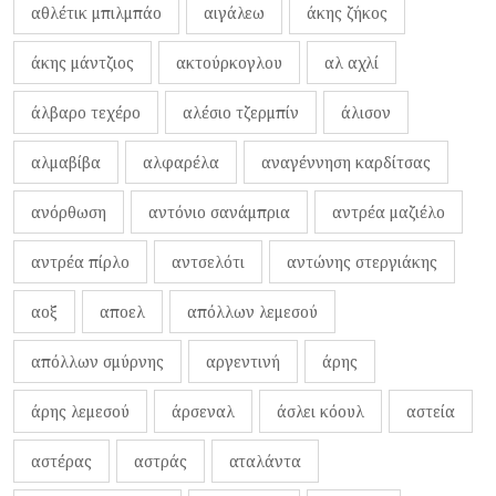
αθλέτικ μπιλμπάο
αιγάλεω
άκης ζήκος
άκης μάντζιος
ακτούρκογλου
αλ αχλί
άλβαρο τεχέρο
αλέσιο τζερμπίν
άλισον
αλμαβίβα
αλφαρέλα
αναγέννηση καρδίτσας
ανόρθωση
αντόνιο σανάμπρια
αντρέα μαζιέλο
αντρέα πίρλο
αντσελότι
αντώνης στεργιάκης
αοξ
αποελ
απόλλων λεμεσού
απόλλων σμύρνης
αργεντινή
άρης
άρης λεμεσού
άρσεναλ
άσλει κόουλ
αστεία
αστέρας
αστράς
αταλάντα