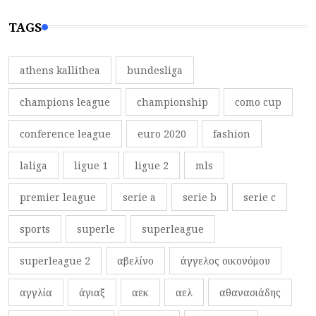
TAGS
athens kallithea
bundesliga
champions league
championship
como cup
conference league
euro 2020
fashion
laliga
ligue 1
ligue 2
mls
premier league
serie a
serie b
serie c
sports
superle
superleague
superleague 2
αβελίνο
άγγελος οικονόμου
αγγλία
άγιαξ
αεκ
αελ
αθανασιάδης