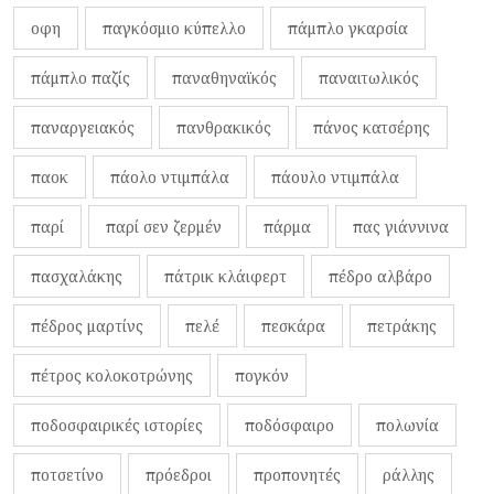
οφη
παγκόσμιο κύπελλο
πάμπλο γκαρσία
πάμπλο παζίς
παναθηναϊκός
παναιτωλικός
παναργειακός
πανθρακικός
πάνος κατσέρης
παοκ
πάολο ντιμπάλα
πάουλο ντιμπάλα
παρί
παρί σεν ζερμέν
πάρμα
πας γιάννινα
πασχαλάκης
πάτρικ κλάιφερτ
πέδρο αλβάρο
πέδρος μαρτίνς
πελέ
πεσκάρα
πετράκης
πέτρος κολοκοτρώνης
πογκόν
ποδοσφαιρικές ιστορίες
ποδόσφαιρο
πολωνία
ποτσετίνο
πρόεδροι
προπονητές
ράλλης