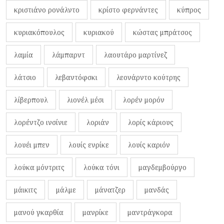
κριστιάνο ρονάλντο
κρίστο φερνάντες
κύπρος
κυριακόπουλος
κυριακού
κώστας μπράτσος
λαμία
λάμπαρντ
λαουτάρο μαρτίνεζ
λάτσιο
λεβαντόφσκι
λεονάρντο κούτρης
λίβερπουλ
λιονέλ μέσι
λορέν μορόν
λορέντζο ινσίνιε
λοριάν
λορίς κάριους
λουέι μπεν
λουίς ενρίκε
λουίς καριόν
λούκα μόντριτς
λούκα τόνι
μαγδεμβούργο
μάικιτς
μάλμε
μάνατζερ
μανδάς
μανού γκαρθία
μανρίκε
μαντράγκορα