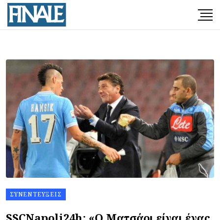
ΣΥΝΕΝΤΕΎΞΕΙΣ
SSCNapoli24h: «Ο Ματσάρι είναι ένας