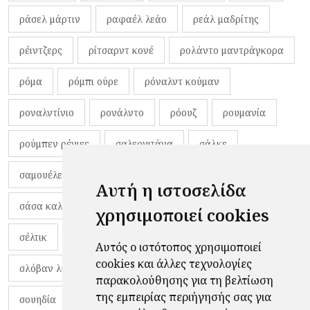
ράσελ μάρτιν
ραφαέλ λεάο
ρεάλ μαδρίτης
ρέιντζερς
ρίτσαρντ κονέ
ρολάντο μαντράγκορα
ρόμα
ρόμπι ούρε
ρόναλντ κούμαν
ροναλντίνιο
ρονάλντο
ρόουζ
ρουμανία
ρούμπεν ρέγιες
σαλερνιτάνα
σάλκε
σαμουέλε λόνγκο
σαμπντόρια
σαουδική αραβία
Αυτή η ιστοσελίδα
σάσα καλάιτζιτς
σασουόλο
σβάρνας
σειρές
χρησιμοποιεί cookies
σέλτικ
σένσι
σήμα
σίριους
σιφουέντες
Αυτός ο ιστότοπος χρησιμοποιεί
cookies και άλλες τεχνολογίες
σλόβαν λίμπερετς
σλόβαν μπρατισλάβας
σον
παρακολούθησης για τη βελτίωση
της εμπειρίας περιήγησής σας για
σουηδία
σουντιρόλ
στατιστικά