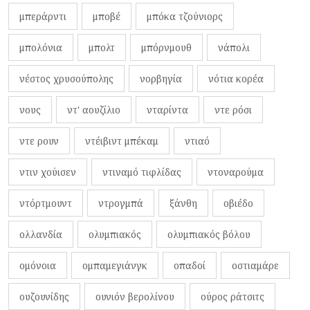
μπεράρντι
μποβέ
μπόκα τζούνιορς
μπολόνια
μπολτ
μπόρνμουθ
νάπολι
νέστος χρυσούπολης
νορβηγία
νότια κορέα
νους
ντ' αουζίλιο
νταρίντα
ντε ρόσι
ντε ρουν
ντέιβιντ μπέκαμ
ντιαό
ντιν χούισεν
ντιναμό τιφλίδας
ντοναρούμα
ντόρτμουντ
ντρογμπά
ξάνθη
οβιέδο
ολλανδία
ολυμπιακός
ολυμπιακός βόλου
ομόνοια
ομπαμεγιάνγκ
οπαδοί
οστιαμάρε
ουζουνίδης
ουνιόν βερολίνου
ούρος ράτσιτς