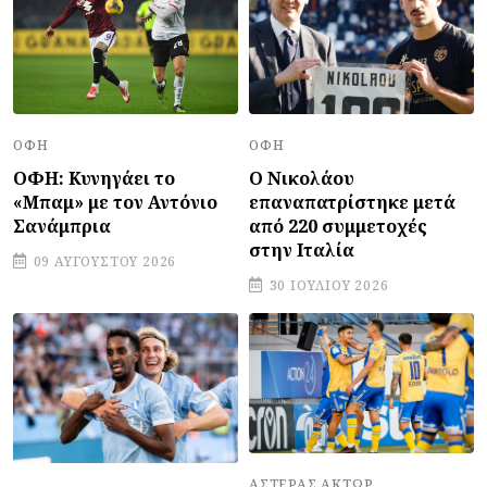
ΟΦΗ
ΟΦΗ
ΟΦΗ: Κυνηγάει το
Ο Νικολάου
«Μπαμ» με τον Αντόνιο
επαναπατρίστηκε μετά
Σανάμπρια
από 220 συμμετοχές
στην Ιταλία
09 ΑΥΓΟΎΣΤΟΥ 2026
30 ΙΟΥΛΊΟΥ 2026
ΑΣΤΈΡΑΣ ΆΚΤΩΡ