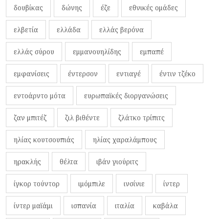
δουβίκας
δώνης
έζε
εθνικές ομάδες
ελβετία
ελλάδα
ελλάς βερόνα
ελλάς σύρου
εμμανουηλίδης
εμπαπέ
εμφανίσεις
έντερσον
εντιαγέ
έντιν τζέκο
εντοάρντο μότα
ευρωπαϊκές διοργανώσεις
ζαν μπιτέζ
ζιλ βιθέντε
ζλάτκο τρίπιτς
ηλίας κουτσουπιάς
ηλίας χαραλάμπους
ηρακλής
θέλτα
ιβάν γιούριτς
ίγκορ τούντορ
ιμόμπιλε
ινσίνιε
ίντερ
ίντερ μαϊάμι
ισπανία
ιταλία
καβάλα