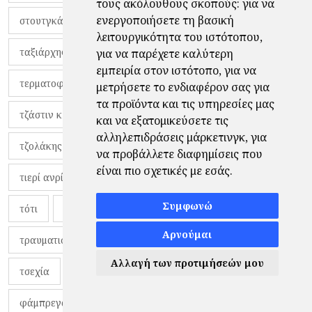
τους ακόλουθους σκοπούς:
για να
ενεργοποιήσετε τη βασική
στουτγκάρδη
συνέντευξη
ταλέντα
λειτουργικότητα του ιστότοπου
,
ταξιάρχης φούντας
τάχα άλι
τεντ λάσο
για να παρέχετε καλύτερη
εμπειρία στον ιστότοπο
,
για να
τερματοφύλακας
τεχνικός διευθυντής
τζανιόλο
μετρήσετε το ενδιαφέρον σας για
τα προϊόντα και τις υπηρεσίες μας
τζάστιν κλαίφερτ
τζένοα
τζιλαρντίνο
και να εξατομικεύσετε τις
αλληλεπιδράσεις μάρκετινγκ
,
για
τζολάκης
τζον ντε λουίς
τιάγκο μότα
να προβάλλετε διαφημίσεις που
είναι πιο σχετικές με εσάς
.
τιερί ανρί
τόνι κάλβο
τοπικό
τότεναμ
Συμφωνώ
τότι
τουν
τουρκεμνιστάν
τουρκία
Αρνούμαι
τραυματισμοί
τσάβες
τσεζένα
τσέλσι
Αλλαγή των προτιμήσεών μου
τσεχία
τσιβελεκίδης
τσιριγώτης
τυνησία
φάμπρεγας
φανέλες
φαντιγκά
φαρές