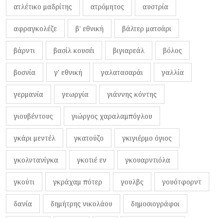
ατλέτικο μαδρίτης
ατρόμητος
αυστρία
αφραγκολέζε
β' εθνική
βάλτερ ματσάρι
βάρντι
βασίλ κουσέι
βιγιαρεάλ
βόλος
βοσνία
γ' εθνική
γαλατασαράι
γαλλία
γερμανία
γεωργία
γιάννης κόντης
γιουβέντους
γιώργος χαραλαμπόγλου
γκάρι μεντέλ
γκατούζο
γκιγιέρμο όγιος
γκολντανίγκα
γκοτιέ εν
γκουαρντιόλα
γκούτι
γκράχαμ πότερ
γουλβς
γουότφορντ
δανία
δημήτρης νικολάου
δημοσιογράφοι