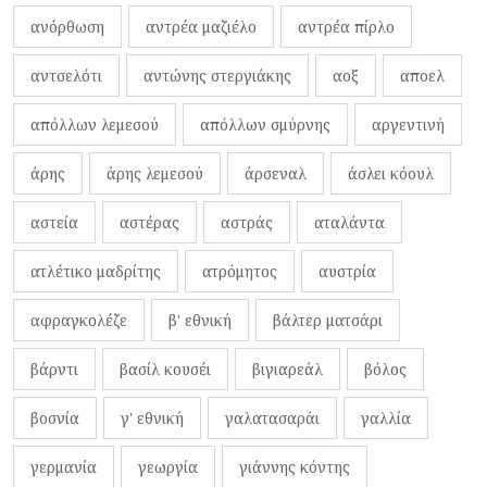
ανόρθωση
αντρέα μαζιέλο
αντρέα πίρλο
αντσελότι
αντώνης στεργιάκης
αοξ
αποελ
απόλλων λεμεσού
απόλλων σμύρνης
αργεντινή
άρης
άρης λεμεσού
άρσεναλ
άσλει κόουλ
αστεία
αστέρας
αστράς
αταλάντα
ατλέτικο μαδρίτης
ατρόμητος
αυστρία
αφραγκολέζε
β' εθνική
βάλτερ ματσάρι
βάρντι
βασίλ κουσέι
βιγιαρεάλ
βόλος
βοσνία
γ' εθνική
γαλατασαράι
γαλλία
γερμανία
γεωργία
γιάννης κόντης