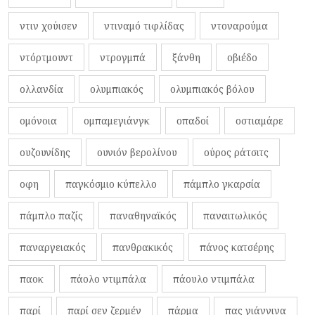
ντιν χούισεν
ντιναμό τιφλίδας
ντοναρούμα
ντόρτμουντ
ντρογμπά
ξάνθη
οβιέδο
ολλανδία
ολυμπιακός
ολυμπιακός βόλου
ομόνοια
ομπαμεγιάνγκ
οπαδοί
οστιαμάρε
ουζουνίδης
ουνιόν βερολίνου
ούρος ράτσιτς
οφη
παγκόσμιο κύπελλο
πάμπλο γκαρσία
πάμπλο παζίς
παναθηναϊκός
παναιτωλικός
παναργειακός
πανθρακικός
πάνος κατσέρης
παοκ
πάολο ντιμπάλα
πάουλο ντιμπάλα
παρί
παρί σεν ζερμέν
πάρμα
πας γιάννινα