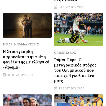
30 ΙΟΥΛΊΟΥ 2026
ΜΌΔΑ & ΕΜΦΑΝΊΣΕΙΣ
Η Στουτγκάρδη
ΟΛΥΜΠΙΑΚΌΣ
παρουσίασε την τρίτη
Ρόμπι Ούρε: Ο
φανέλα της με ελληνικό
μεταγραφικός στόχος
«άρωμα»
του Ολυμπιακού που
πέτυχε 4 γκολ σε ένα
30 ΙΟΥΛΊΟΥ 2026
ματς
12 ΙΟΥΛΊΟΥ 2026