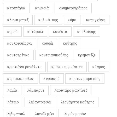
κετσπάγια
κηφισιά
κινηματογράφος
κλαμπ μπριζ
κολιμάτσης
κόμο
κοπεγχάγη
κορεό
κοτάρσκι
κουέστα
κουλούρης
κουλουσέφσκι
κουσέι
κούτρης
κουτσερένκο
κουτσιανικούλης
κρεμονέζε
κριστιάνο ρονάλντο
κρίστο φερνάντες
κύπρος
κυριακόπουλος
κυριακού
κώστας μπράτσος
λαμία
λάμπαρντ
λαουτάρο μαρτίνεζ
λάτσιο
λεβαντόφσκι
λεονάρντο κούτρης
λίβερπουλ
λιονέλ μέσι
λορέν μορόν