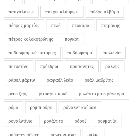
πασχαλάκης
πάτρικ κλάιφερτ
πέδρο αλβάρο
πέδρος μαρτίνς
πελέ
πεσκάρα
πετράκης
πέτρος κολοκοτρώνης
πογκόν
ποδοσφαιρικές ιστορίες
ποδόσφαιρο
πολωνία
ποτσετίνο
πρόεδροι
προπονητές
ράλλης
ράσελ μάρτιν
ραφαέλ λεάο
ρεάλ μαδρίτης
ρέιντζερς
ρίτσαρντ κονέ
ρολάντο μαντράγκορα
ρόμα
ρόμπι ούρε
ρόναλντ κούμαν
ροναλντίνιο
ρονάλντο
ρόουζ
ρουμανία
ρούμπεν ρέγιες
σαλερνιτάνα
σάλκε