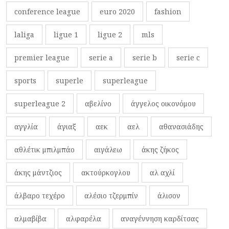
conference league
euro 2020
fashion
laliga
ligue 1
ligue 2
mls
premier league
serie a
serie b
serie c
sports
superle
superleague
superleague 2
αβελίνο
άγγελος οικονόμου
αγγλία
άγιαξ
αεκ
αελ
αθανασιάδης
αθλέτικ μπιλμπάο
αιγάλεω
άκης ζήκος
άκης μάντζιος
ακτούρκογλου
αλ αχλί
άλβαρο τεχέρο
αλέσιο τζερμπίν
άλισον
αλμαβίβα
αλφαρέλα
αναγέννηση καρδίτσας