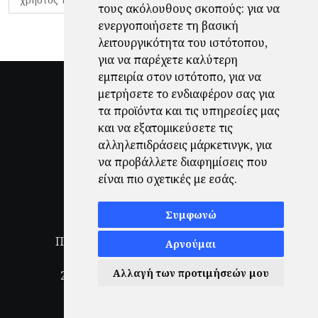
τους ακόλουθους σκοπούς:
για να
ενεργοποιήσετε τη βασική
λειτουργικότητα του ιστότοπου
,
για να παρέχετε καλύτερη
εμπειρία στον ιστότοπο
,
για να
μετρήσετε το ενδιαφέρον σας για
τα προϊόντα και τις υπηρεσίες μας
και να εξατομικεύσετε τις
αλληλεπιδράσεις μάρκετινγκ
,
για
να προβάλλετε διαφημίσεις που
είναι πιο σχετικές με εσάς
.
Συμφωνώ
Πολιτική Απορρήτου
|
Όροι Χρήσης
|
Αρνούμαι
Ενημέρωση προτιμήσεων cookies
Αλλαγή των προτιμήσεών μου
2026
© Finale.gr All Rights Reserved