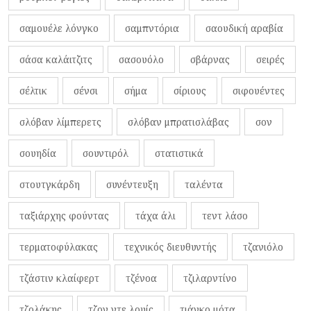
σαμουέλε λόνγκο
σαμπντόρια
σαουδική αραβία
σάσα καλάιτζιτς
σασουόλο
σβάρνας
σειρές
σέλτικ
σένσι
σήμα
σίριους
σιφουέντες
σλόβαν λίμπερετς
σλόβαν μπρατισλάβας
σον
σουηδία
σουντιρόλ
στατιστικά
στουτγκάρδη
συνέντευξη
ταλέντα
ταξιάρχης φούντας
τάχα άλι
τεντ λάσο
τερματοφύλακας
τεχνικός διευθυντής
τζανιόλο
τζάστιν κλαίφερτ
τζένοα
τζιλαρντίνο
τζολάκης
τζον ντε λουίς
τιάγκο μότα