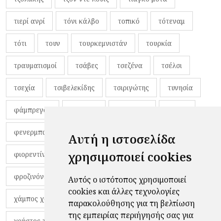
τιερί ανρί
τόνι κάλβο
τοπικό
τότεναμ
τότι
τουν
τουρκεμνιστάν
τουρκία
τραυματισμοί
τσάβες
τσεζένα
τσέλσι
τσεχία
τσιβελεκίδης
τσιριγώτης
τυνησία
φάμπρεγας
φανέλες
φαντιγκά
φαρές
φενερμπαχτσέ
φερνάντο τόρες
φίλαθλοι
Αυτή η ιστοσελίδα
χρησιμοποιεί cookies
φιορεντίνα
φιρμίνο
φρανκ ντε μπουρ
φροζινόνε
φωκικός
χαβίτο
Αυτός ο ιστότοπος χρησιμοποιεί
cookies και άλλες τεχνολογίες
χάμπος χαραλάμπους
χάρι πότερ
παρακολούθησης για τη βελτίωση
της εμπειρίας περιήγησής σας για
χρήστος τζόλης