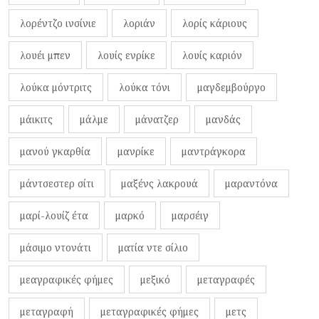
λορέντζο ινσίνιε
λοριάν
λορίς κάριους
λουέι μπεν
λουίς ενρίκε
λουίς καριόν
λούκα μόντριτς
λούκα τόνι
μαγδεμβούργο
μάικιτς
μάλμε
μάνατζερ
μανδάς
μανού γκαρθία
μανρίκε
μαντράγκορα
μάντσεστερ σίτι
μαξένς λακρουά
μαραντόνα
μαρί-λουίζ έτα
μαρκό
μαρσέιγ
μάσιμο ντονάτι
ματία ντε σίλιο
μεαγραφικές φήμες
μεξικό
μεταγραφές
μεταγραφή
μεταγραφικές φήμες
μετς