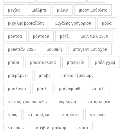
μεχίας
μιάλμπι
μίλαν
μίρον μούσλιτς
μιχάλης βοριαζίδης
μιχάλης γρηγορίου
μόδα
μόντσα
μόντσου
μότζι
μουντιάλ 1970
μουντιάλ 2026
μουσική
μπάγερν μονάχου
μπάρι
μπαρτσελόνα
μπεγερίν
μπέλιγχαμ
μπεράρντι
μποβέ
μπόκα τζούνιορς
μπολόνια
μπολτ
μπόρνμουθ
νάπολι
νέστος χρυσούπολης
νορβηγία
νότια κορέα
νους
ντ' αουζίλιο
νταρίντα
ντε ρόσι
ντε ρουν
ντέιβιντ μπέκαμ
ντιαό