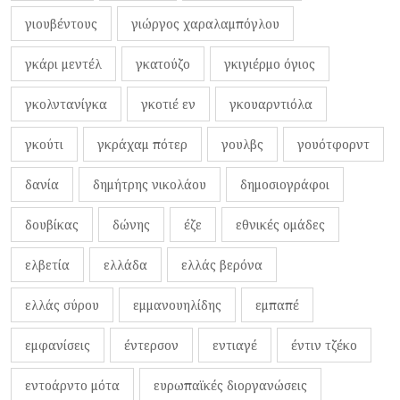
γιουβέντους
γιώργος χαραλαμπόγλου
γκάρι μεντέλ
γκατούζο
γκιγιέρμο όγιος
γκολντανίγκα
γκοτιέ εν
γκουαρντιόλα
γκούτι
γκράχαμ πότερ
γουλβς
γουότφορντ
δανία
δημήτρης νικολάου
δημοσιογράφοι
δουβίκας
δώνης
έζε
εθνικές ομάδες
ελβετία
ελλάδα
ελλάς βερόνα
ελλάς σύρου
εμμανουηλίδης
εμπαπέ
εμφανίσεις
έντερσον
εντιαγέ
έντιν τζέκο
εντοάρντο μότα
ευρωπαϊκές διοργανώσεις