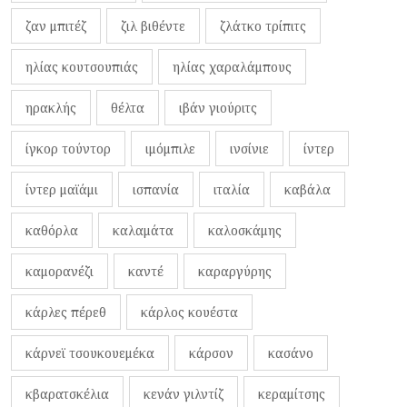
ζαν μπιτέζ
ζιλ βιθέντε
ζλάτκο τρίπιτς
ηλίας κουτσουπιάς
ηλίας χαραλάμπους
ηρακλής
θέλτα
ιβάν γιούριτς
ίγκορ τούντορ
ιμόμπιλε
ινσίνιε
ίντερ
ίντερ μαϊάμι
ισπανία
ιταλία
καβάλα
καθόρλα
καλαμάτα
καλοσκάμης
καμορανέζι
καντέ
καραργύρης
κάρλες πέρεθ
κάρλος κουέστα
κάρνεϊ τσουκουεμέκα
κάρσον
κασάνο
κβαρατσκέλια
κενάν γιλντίζ
κεραμίτσης