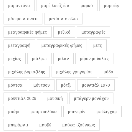
μαραντόνα
μαρί-λουίζ έτα
μαρκό
μαρσέιγ
μάσιμο ντονάτι
ματία ντε σίλιο
μεαγραφικές φήμες
μεξικό
μεταγραφές
μεταγραφή
μεταγραφικές φήμες
μετς
μεχίας
μιάλμπι
μίλαν
μίρον μούσλιτς
μιχάλης βοριαζίδης
μιχάλης γρηγορίου
μόδα
μόντσα
μόντσου
μότζι
μουντιάλ 1970
μουντιάλ 2026
μουσική
μπάγερν μονάχου
μπάρι
μπαρτσελόνα
μπεγερίν
μπέλιγχαμ
μπεράρντι
μποβέ
μπόκα τζούνιορς