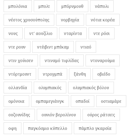
μπολόνια
μπολτ
μπόρνμουθ
νάπολι
νέστος χρυσούπολης
νορβηγία
νότια κορέα
νους
ντ' αουζίλιο
νταρίντα
ντε ρόσι
ντε ρουν
ντέιβιντ μπέκαμ
ντιαό
ντιν χούισεν
ντιναμό τιφλίδας
ντοναρούμα
ντόρτμουντ
ντρογμπά
ξάνθη
οβιέδο
ολλανδία
ολυμπιακός
ολυμπιακός βόλου
ομόνοια
ομπαμεγιάνγκ
οπαδοί
οστιαμάρε
ουζουνίδης
ουνιόν βερολίνου
ούρος ράτσιτς
οφη
παγκόσμιο κύπελλο
πάμπλο γκαρσία