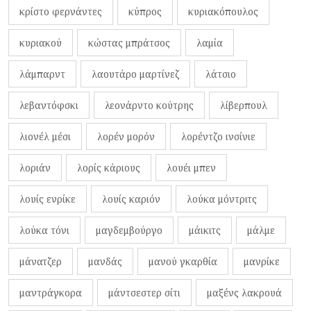
κρίστο φερνάντες
κύπρος
κυριακόπουλος
κυριακού
κώστας μπράτσος
λαμία
λάμπαρντ
λαουτάρο μαρτίνεζ
λάτσιο
λεβαντόφσκι
λεονάρντο κούτρης
λίβερπουλ
λιονέλ μέσι
λορέν μορόν
λορέντζο ινσίνιε
λοριάν
λορίς κάριους
λουέι μπεν
λουίς ενρίκε
λουίς καριόν
λούκα μόντριτς
λούκα τόνι
μαγδεμβούργο
μάικιτς
μάλμε
μάνατζερ
μανδάς
μανού γκαρθία
μανρίκε
μαντράγκορα
μάντσεστερ σίτι
μαξένς λακρουά