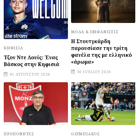
ΜΌΔΑ & ΕΜΦΑΝΊΣΕΙΣ
Η Στουτγκάρδη
παρουσίασε την τρίτη
ΚΗΦΙΣΙΆ
φανέλα της με ελληνικό
Τζον Ντε Λουίς: Ένας
«άρωμα»
Βάσκος στην Κηφισιά
30 ΙΟΥΛΊΟΥ 2026
05 ΑΥΓΟΎΣΤΟΥ 2026
ΠΡΟΠΟΝΗΤΈΣ
ΟΛΥΜΠΙΑΚΌΣ