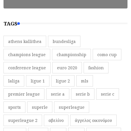
TAGS
athens kallithea
bundesliga
champions league
championship
como cup
conference league
euro 2020
fashion
laliga
ligue 1
ligue 2
mls
premier league
serie a
serie b
serie c
sports
superle
superleague
superleague 2
αβελίνο
άγγελος οικονόμου