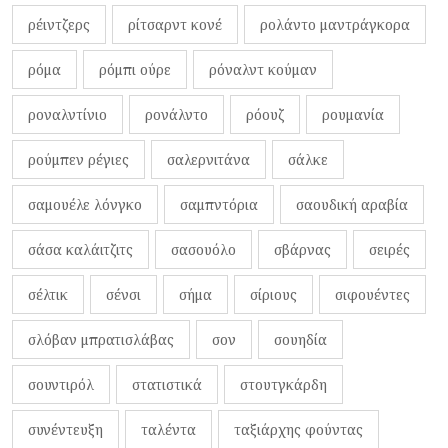
ρέιντζερς
ρίτσαρντ κονέ
ρολάντο μαντράγκορα
ρόμα
ρόμπι ούρε
ρόναλντ κούμαν
ροναλντίνιο
ρονάλντο
ρόουζ
ρουμανία
ρούμπεν ρέγιες
σαλερνιτάνα
σάλκε
σαμουέλε λόνγκο
σαμπντόρια
σαουδική αραβία
σάσα καλάιτζιτς
σασουόλο
σβάρνας
σειρές
σέλτικ
σένσι
σήμα
σίριους
σιφουέντες
σλόβαν μπρατισλάβας
σον
σουηδία
σουντιρόλ
στατιστικά
στουτγκάρδη
συνέντευξη
ταλέντα
ταξιάρχης φούντας