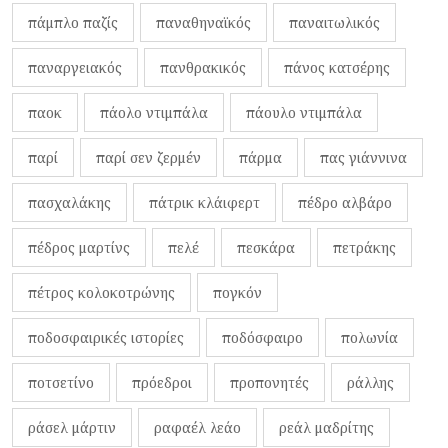
πάμπλο παζίς
παναθηναϊκός
παναιτωλικός
παναργειακός
πανθρακικός
πάνος κατσέρης
παοκ
πάολο ντιμπάλα
πάουλο ντιμπάλα
παρί
παρί σεν ζερμέν
πάρμα
πας γιάννινα
πασχαλάκης
πάτρικ κλάιφερτ
πέδρο αλβάρο
πέδρος μαρτίνς
πελέ
πεσκάρα
πετράκης
πέτρος κολοκοτρώνης
πογκόν
ποδοσφαιρικές ιστορίες
ποδόσφαιρο
πολωνία
ποτσετίνο
πρόεδροι
προπονητές
ράλλης
ράσελ μάρτιν
ραφαέλ λεάο
ρεάλ μαδρίτης