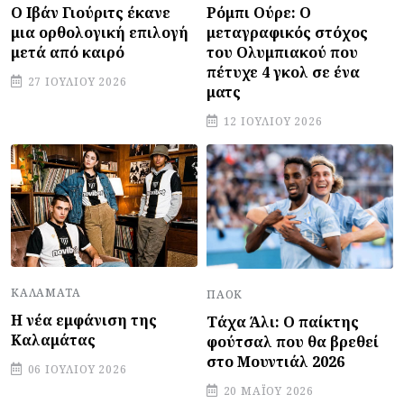
Ο Ιβάν Γιούριτς έκανε
Ρόμπι Ούρε: Ο
μια ορθολογική επιλογή
μεταγραφικός στόχος
μετά από καιρό
του Ολυμπιακού που
πέτυχε 4 γκολ σε ένα
27 ΙΟΥΛΊΟΥ 2026
ματς
12 ΙΟΥΛΊΟΥ 2026
ΚΑΛΑΜΆΤΑ
ΠΑΟΚ
Η νέα εμφάνιση της
Τάχα Άλι: Ο παίκτης
Καλαμάτας
φούτσαλ που θα βρεθεί
στο Μουντιάλ 2026
06 ΙΟΥΛΊΟΥ 2026
20 ΜΑΪ́ΟΥ 2026