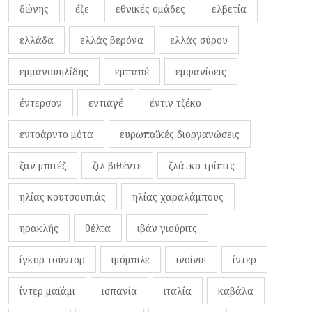
δώνης
έζε
εθνικές ομάδες
ελβετία
ελλάδα
ελλάς βερόνα
ελλάς σύρου
εμμανουηλίδης
εμπαπέ
εμφανίσεις
έντερσον
εντιαγέ
έντιν τζέκο
εντοάρντο μότα
ευρωπαϊκές διοργανώσεις
ζαν μπιτέζ
ζιλ βιθέντε
ζλάτκο τρίπιτς
ηλίας κουτσουπιάς
ηλίας χαραλάμπους
ηρακλής
θέλτα
ιβάν γιούριτς
ίγκορ τούντορ
ιμόμπιλε
ινσίνιε
ίντερ
ίντερ μαϊάμι
ισπανία
ιταλία
καβάλα