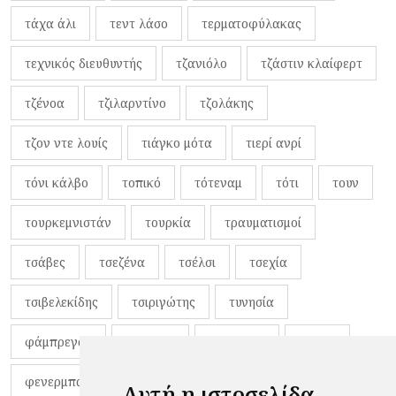
τάχα άλι
τεντ λάσο
τερματοφύλακας
τεχνικός διευθυντής
τζανιόλο
τζάστιν κλαίφερτ
τζένοα
τζιλαρντίνο
τζολάκης
τζον ντε λουίς
τιάγκο μότα
τιερί ανρί
τόνι κάλβο
τοπικό
τότεναμ
τότι
τουν
τουρκεμνιστάν
τουρκία
τραυματισμοί
τσάβες
τσεζένα
τσέλσι
τσεχία
τσιβελεκίδης
τσιριγώτης
τυνησία
φάμπρεγας
φανέλες
φαντιγκά
φαρές
φενερμπαχτσέ
φερνάντο τόρες
φίλαθλοι
Αυτή η ιστοσελίδα