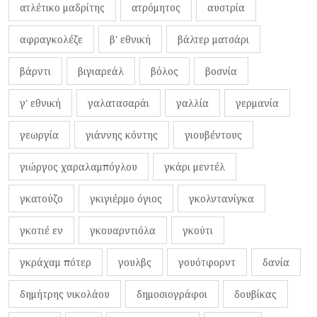
ατλέτικο μαδρίτης
ατρόμητος
αυστρία
αφραγκολέζε
β' εθνική
βάλτερ ματσάρι
βάρντι
βιγιαρεάλ
βόλος
βοσνία
γ' εθνική
γαλατασαράι
γαλλία
γερμανία
γεωργία
γιάννης κόντης
γιουβέντους
γιώργος χαραλαμπόγλου
γκάρι μεντέλ
γκατούζο
γκιγιέρμο όγιος
γκολντανίγκα
γκοτιέ εν
γκουαρντιόλα
γκούτι
γκράχαμ πότερ
γουλβς
γουότφορντ
δανία
δημήτρης νικολάου
δημοσιογράφοι
δουβίκας