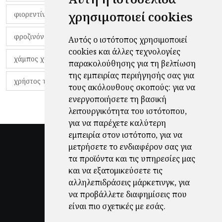
χρησιμοποιεί cookies
φιορεντίνα
φιρμίνο
φρανκ ντε μπουρ
φροζινόνε
φωκικός
χαβίτο
Αυτός ο ιστότοπος χρησιμοποιεί
cookies και άλλες τεχνολογίες
χάμπος χαραλάμπους
χάρι πότερ
παρακολούθησης για τη βελτίωση
της εμπειρίας περιήγησής σας για
χρήστος τζόλης
τους ακόλουθους σκοπούς:
για να
ενεργοποιήσετε τη βασική
λειτουργικότητα του ιστότοπου
,
για να παρέχετε καλύτερη
εμπειρία στον ιστότοπο
,
για να
μετρήσετε το ενδιαφέρον σας για
τα προϊόντα και τις υπηρεσίες μας
και να εξατομικεύσετε τις
αλληλεπιδράσεις μάρκετινγκ
,
για
να προβάλλετε διαφημίσεις που
είναι πιο σχετικές με εσάς
.