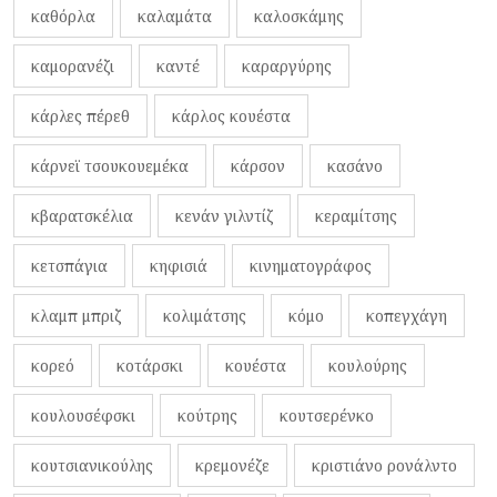
καθόρλα
καλαμάτα
καλοσκάμης
καμορανέζι
καντέ
καραργύρης
κάρλες πέρεθ
κάρλος κουέστα
κάρνεϊ τσουκουεμέκα
κάρσον
κασάνο
κβαρατσκέλια
κενάν γιλντίζ
κεραμίτσης
κετσπάγια
κηφισιά
κινηματογράφος
κλαμπ μπριζ
κολιμάτσης
κόμο
κοπεγχάγη
κορεό
κοτάρσκι
κουέστα
κουλούρης
κουλουσέφσκι
κούτρης
κουτσερένκο
κουτσιανικούλης
κρεμονέζε
κριστιάνο ρονάλντο