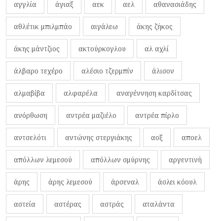
αγγλία
άγιαξ
αεκ
αελ
αθανασιάδης
αθλέτικ μπιλμπάο
αιγάλεω
άκης ζήκος
άκης μάντζιος
ακτούρκογλου
αλ αχλί
άλβαρο τεχέρο
αλέσιο τζερμπίν
άλισον
αλμαβίβα
αλφαρέλα
αναγέννηση καρδίτσας
ανόρθωση
αντρέα μαζιέλο
αντρέα πίρλο
αντσελότι
αντώνης στεργιάκης
αοξ
αποελ
απόλλων λεμεσού
απόλλων σμύρνης
αργεντινή
άρης
άρης λεμεσού
άρσεναλ
άσλει κόουλ
αστεία
αστέρας
αστράς
αταλάντα