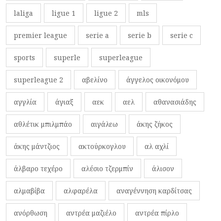
laliga
ligue 1
ligue 2
mls
premier league
serie a
serie b
serie c
sports
superle
superleague
superleague 2
αβελίνο
άγγελος οικονόμου
αγγλία
άγιαξ
αεκ
αελ
αθανασιάδης
αθλέτικ μπιλμπάο
αιγάλεω
άκης ζήκος
άκης μάντζιος
ακτούρκογλου
αλ αχλί
άλβαρο τεχέρο
αλέσιο τζερμπίν
άλισον
αλμαβίβα
αλφαρέλα
αναγέννηση καρδίτσας
ανόρθωση
αντρέα μαζιέλο
αντρέα πίρλο