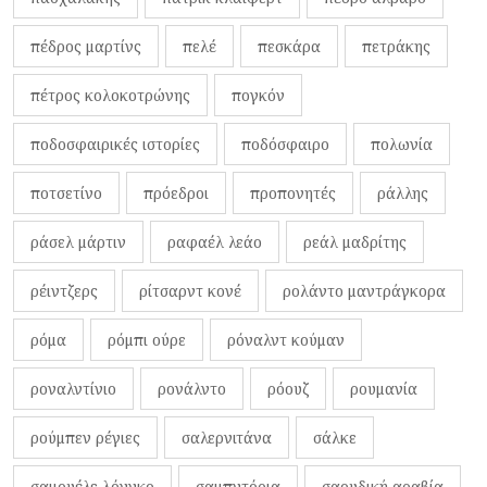
πέδρος μαρτίνς
πελέ
πεσκάρα
πετράκης
πέτρος κολοκοτρώνης
πογκόν
ποδοσφαιρικές ιστορίες
ποδόσφαιρο
πολωνία
ποτσετίνο
πρόεδροι
προπονητές
ράλλης
ράσελ μάρτιν
ραφαέλ λεάο
ρεάλ μαδρίτης
ρέιντζερς
ρίτσαρντ κονέ
ρολάντο μαντράγκορα
ρόμα
ρόμπι ούρε
ρόναλντ κούμαν
ροναλντίνιο
ρονάλντο
ρόουζ
ρουμανία
ρούμπεν ρέγιες
σαλερνιτάνα
σάλκε
σαμουέλε λόνγκο
σαμπντόρια
σαουδική αραβία