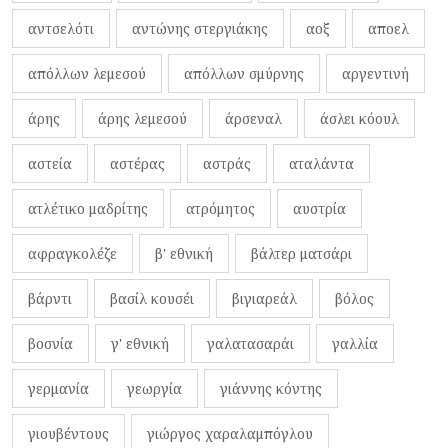
αντσελότι
αντώνης στεργιάκης
αοξ
αποελ
απόλλων λεμεσού
απόλλων σμύρνης
αργεντινή
άρης
άρης λεμεσού
άρσεναλ
άσλει κόουλ
αστεία
αστέρας
αστράς
αταλάντα
ατλέτικο μαδρίτης
ατρόμητος
αυστρία
αφραγκολέζε
β' εθνική
βάλτερ ματσάρι
βάρντι
βασίλ κουσέι
βιγιαρεάλ
βόλος
βοσνία
γ' εθνική
γαλατασαράι
γαλλία
γερμανία
γεωργία
γιάννης κόντης
γιουβέντους
γιώργος χαραλαμπόγλου