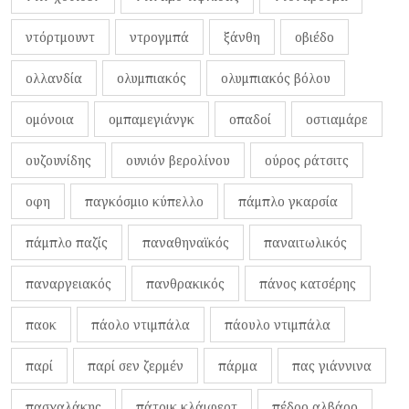
ντόρτμουντ
ντρογμπά
ξάνθη
οβιέδο
ολλανδία
ολυμπιακός
ολυμπιακός βόλου
ομόνοια
ομπαμεγιάνγκ
οπαδοί
οστιαμάρε
ουζουνίδης
ουνιόν βερολίνου
ούρος ράτσιτς
οφη
παγκόσμιο κύπελλο
πάμπλο γκαρσία
πάμπλο παζίς
παναθηναϊκός
παναιτωλικός
παναργειακός
πανθρακικός
πάνος κατσέρης
παοκ
πάολο ντιμπάλα
πάουλο ντιμπάλα
παρί
παρί σεν ζερμέν
πάρμα
πας γιάννινα
πασχαλάκης
πάτρικ κλάιφερτ
πέδρο αλβάρο