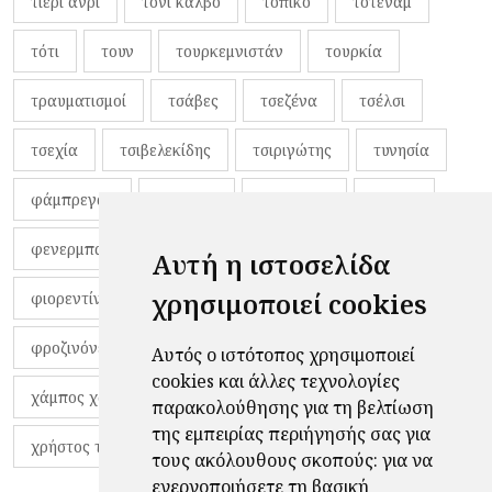
τιερί ανρί
τόνι κάλβο
τοπικό
τότεναμ
τότι
τουν
τουρκεμνιστάν
τουρκία
τραυματισμοί
τσάβες
τσεζένα
τσέλσι
τσεχία
τσιβελεκίδης
τσιριγώτης
τυνησία
φάμπρεγας
φανέλες
φαντιγκά
φαρές
φενερμπαχτσέ
φερνάντο τόρες
φίλαθλοι
Αυτή η ιστοσελίδα
χρησιμοποιεί cookies
φιορεντίνα
φιρμίνο
φρανκ ντε μπουρ
φροζινόνε
φωκικός
χαβίτο
Αυτός ο ιστότοπος χρησιμοποιεί
cookies και άλλες τεχνολογίες
χάμπος χαραλάμπους
χάρι πότερ
παρακολούθησης για τη βελτίωση
της εμπειρίας περιήγησής σας για
χρήστος τζόλης
τους ακόλουθους σκοπούς:
για να
ενεργοποιήσετε τη βασική