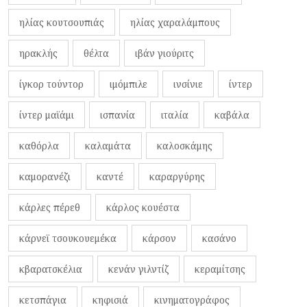
ηλίας κουτσουπιάς
ηλίας χαραλάμπους
ηρακλής
θέλτα
ιβάν γιούριτς
ίγκορ τούντορ
ιμόμπιλε
ινσίνιε
ίντερ
ίντερ μαϊάμι
ισπανία
ιταλία
καβάλα
καθόρλα
καλαμάτα
καλοσκάμης
καμορανέζι
καντέ
καραργύρης
κάρλες πέρεθ
κάρλος κουέστα
κάρνεϊ τσουκουεμέκα
κάρσον
κασάνο
κβαρατσκέλια
κενάν γιλντίζ
κεραμίτσης
κετσπάγια
κηφισιά
κινηματογράφος