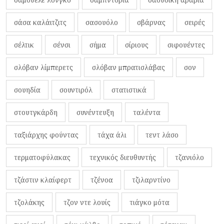
σάσα καλάιτζιτς
σασουόλο
σβάρνας
σειρές
σέλτικ
σένσι
σήμα
σίριους
σιφουέντες
σλόβαν λίμπερετς
σλόβαν μπρατισλάβας
σον
σουηδία
σουντιρόλ
στατιστικά
στουτγκάρδη
συνέντευξη
ταλέντα
ταξιάρχης φούντας
τάχα άλι
τεντ λάσο
τερματοφύλακας
τεχνικός διευθυντής
τζανιόλο
τζάστιν κλαίφερτ
τζένοα
τζιλαρντίνο
τζολάκης
τζον ντε λουίς
τιάγκο μότα