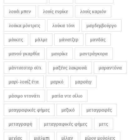
λουέι μπεν
λουίς ενρίκε
λουίς καριόν
λούκα μόντριτς
λούκα τόνι
μαγδεμβούργο
μάικιτς
μάλμε
μάνατζερ
μανδάς
μανού γκαρθία
μανρίκε
μαντράγκορα
μάντσεστερ σίτι
μαξένς λακρουά
μαραντόνα
μαρί-λουίζ έτα
μαρκό
μαρσέιγ
μάσιμο ντονάτι
ματία ντε σίλιο
μεαγραφικές φήμες
μεξικό
μεταγραφές
μεταγραφή
μεταγραφικές φήμες
μετς
μεχίας
μιάλμπι
μίλαν
μίρον μούσλιτς