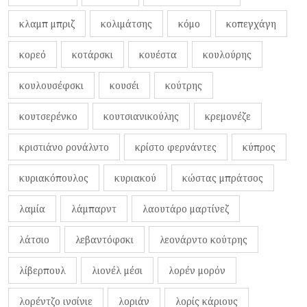
κλαμπ μπριζ
κολιμάτσης
κόμο
κοπεγχάγη
κορεό
κοτάρσκι
κουέστα
κουλούρης
κουλουσέφσκι
κουσέι
κούτρης
κουτσερένκο
κουτσιανικούλης
κρεμονέζε
κριστιάνο ρονάλντο
κρίστο φερνάντες
κύπρος
κυριακόπουλος
κυριακού
κώστας μπράτσος
λαμία
λάμπαρντ
λαουτάρο μαρτίνεζ
λάτσιο
λεβαντόφσκι
λεονάρντο κούτρης
λίβερπουλ
λιονέλ μέσι
λορέν μορόν
λορέντζο ινσίνιε
λοριάν
λορίς κάριους