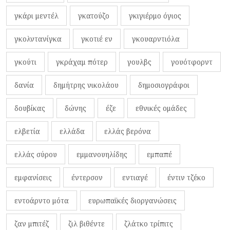
γκάρι μεντέλ
γκατούζο
γκιγιέρμο όγιος
γκολντανίγκα
γκοτιέ εν
γκουαρντιόλα
γκούτι
γκράχαμ πότερ
γουλβς
γουότφορντ
δανία
δημήτρης νικολάου
δημοσιογράφοι
δουβίκας
δώνης
έζε
εθνικές ομάδες
ελβετία
ελλάδα
ελλάς βερόνα
ελλάς σύρου
εμμανουηλίδης
εμπαπέ
εμφανίσεις
έντερσον
εντιαγέ
έντιν τζέκο
εντοάρντο μότα
ευρωπαϊκές διοργανώσεις
ζαν μπιτέζ
ζιλ βιθέντε
ζλάτκο τρίπιτς