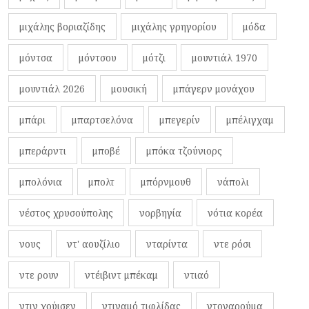
μιχάλης βοριαζίδης
μιχάλης γρηγορίου
μόδα
μόντσα
μόντσου
μότζι
μουντιάλ 1970
μουντιάλ 2026
μουσική
μπάγερν μονάχου
μπάρι
μπαρτσελόνα
μπεγερίν
μπέλιγχαμ
μπεράρντι
μποβέ
μπόκα τζούνιορς
μπολόνια
μπολτ
μπόρνμουθ
νάπολι
νέστος χρυσούπολης
νορβηγία
νότια κορέα
νους
ντ' αουζίλιο
νταρίντα
ντε ρόσι
ντε ρουν
ντέιβιντ μπέκαμ
ντιαό
ντιν χούισεν
ντιναμό τιφλίδας
ντοναρούμα