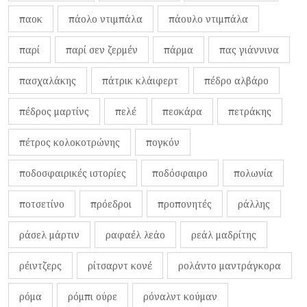
παοκ
πάολο ντιμπάλα
πάουλο ντιμπάλα
παρί
παρί σεν ζερμέν
πάρμα
πας γιάννινα
πασχαλάκης
πάτρικ κλάιφερτ
πέδρο αλβάρο
πέδρος μαρτίνς
πελέ
πεσκάρα
πετράκης
πέτρος κολοκοτρώνης
πογκόν
ποδοσφαιρικές ιστορίες
ποδόσφαιρο
πολωνία
ποτσετίνο
πρόεδροι
προπονητές
ράλλης
ράσελ μάρτιν
ραφαέλ λεάο
ρεάλ μαδρίτης
ρέιντζερς
ρίτσαρντ κονέ
ρολάντο μαντράγκορα
ρόμα
ρόμπι ούρε
ρόναλντ κούμαν