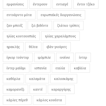
εμφανίσεις
έντερσον
εντιαγέ
έντιν τζέκο
εντοάρντο μότα
ευρωπαϊκές διοργανώσεις
ζαν μπιτέζ
ζιλ βιθέντε
ζλάτκο τρίπιτς
ηλίας κουτσουπιάς
ηλίας χαραλάμπους
ηρακλής
θέλτα
ιβάν γιούριτς
ίγκορ τούντορ
ιμόμπιλε
ινσίνιε
ίντερ
ίντερ μαϊάμι
ισπανία
ιταλία
καβάλα
καθόρλα
καλαμάτα
καλοσκάμης
καμορανέζι
καντέ
καραργύρης
κάρλες πέρεθ
κάρλος κουέστα