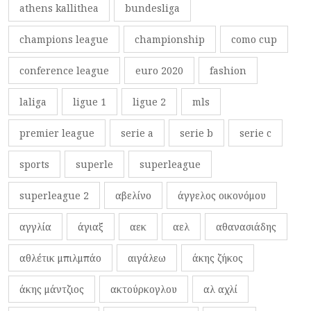
athens kallithea
bundesliga
champions league
championship
como cup
conference league
euro 2020
fashion
laliga
ligue 1
ligue 2
mls
premier league
serie a
serie b
serie c
sports
superle
superleague
superleague 2
αβελίνο
άγγελος οικονόμου
αγγλία
άγιαξ
αεκ
αελ
αθανασιάδης
αθλέτικ μπιλμπάο
αιγάλεω
άκης ζήκος
άκης μάντζιος
ακτούρκογλου
αλ αχλί