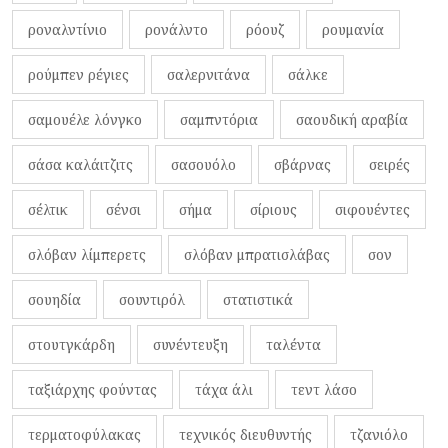
ροναλντίνιο
ρονάλντο
ρόουζ
ρουμανία
ρούμπεν ρέγιες
σαλερνιτάνα
σάλκε
σαμουέλε λόνγκο
σαμπντόρια
σαουδική αραβία
σάσα καλάιτζιτς
σασουόλο
σβάρνας
σειρές
σέλτικ
σένσι
σήμα
σίριους
σιφουέντες
σλόβαν λίμπερετς
σλόβαν μπρατισλάβας
σον
σουηδία
σουντιρόλ
στατιστικά
στουτγκάρδη
συνέντευξη
ταλέντα
ταξιάρχης φούντας
τάχα άλι
τεντ λάσο
τερματοφύλακας
τεχνικός διευθυντής
τζανιόλο