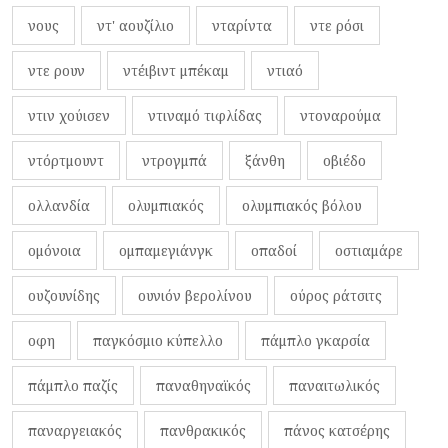
νους
ντ' αουζίλιο
νταρίντα
ντε ρόσι
ντε ρουν
ντέιβιντ μπέκαμ
ντιαό
ντιν χούισεν
ντιναμό τιφλίδας
ντοναρούμα
ντόρτμουντ
ντρογμπά
ξάνθη
οβιέδο
ολλανδία
ολυμπιακός
ολυμπιακός βόλου
ομόνοια
ομπαμεγιάνγκ
οπαδοί
οστιαμάρε
ουζουνίδης
ουνιόν βερολίνου
ούρος ράτσιτς
οφη
παγκόσμιο κύπελλο
πάμπλο γκαρσία
πάμπλο παζίς
παναθηναϊκός
παναιτωλικός
παναργειακός
πανθρακικός
πάνος κατσέρης