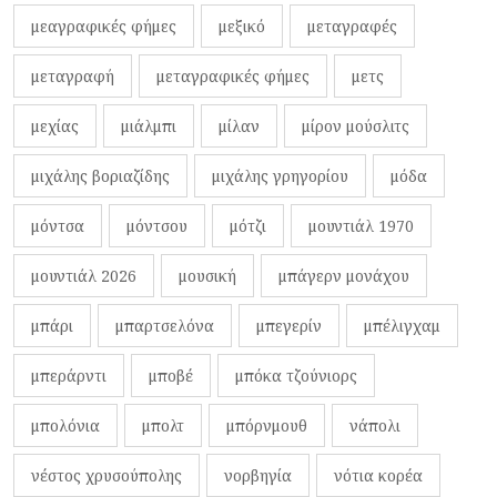
μεαγραφικές φήμες
μεξικό
μεταγραφές
μεταγραφή
μεταγραφικές φήμες
μετς
μεχίας
μιάλμπι
μίλαν
μίρον μούσλιτς
μιχάλης βοριαζίδης
μιχάλης γρηγορίου
μόδα
μόντσα
μόντσου
μότζι
μουντιάλ 1970
μουντιάλ 2026
μουσική
μπάγερν μονάχου
μπάρι
μπαρτσελόνα
μπεγερίν
μπέλιγχαμ
μπεράρντι
μποβέ
μπόκα τζούνιορς
μπολόνια
μπολτ
μπόρνμουθ
νάπολι
νέστος χρυσούπολης
νορβηγία
νότια κορέα