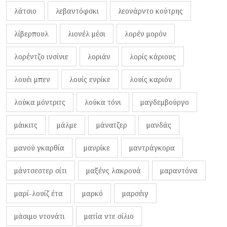
λάτσιο
λεβαντόφσκι
λεονάρντο κούτρης
λίβερπουλ
λιονέλ μέσι
λορέν μορόν
λορέντζο ινσίνιε
λοριάν
λορίς κάριους
λουέι μπεν
λουίς ενρίκε
λουίς καριόν
λούκα μόντριτς
λούκα τόνι
μαγδεμβούργο
μάικιτς
μάλμε
μάνατζερ
μανδάς
μανού γκαρθία
μανρίκε
μαντράγκορα
μάντσεστερ σίτι
μαξένς λακρουά
μαραντόνα
μαρί-λουίζ έτα
μαρκό
μαρσέιγ
μάσιμο ντονάτι
ματία ντε σίλιο