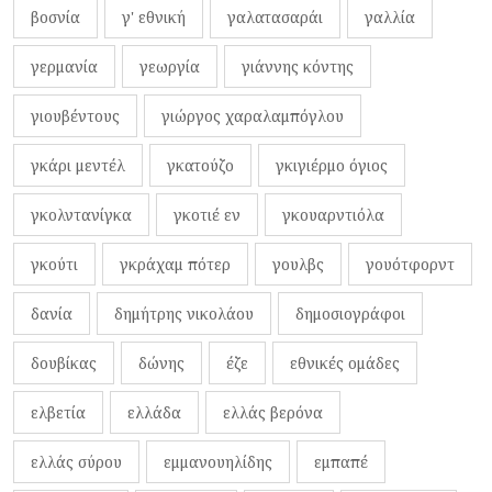
βοσνία
γ' εθνική
γαλατασαράι
γαλλία
γερμανία
γεωργία
γιάννης κόντης
γιουβέντους
γιώργος χαραλαμπόγλου
γκάρι μεντέλ
γκατούζο
γκιγιέρμο όγιος
γκολντανίγκα
γκοτιέ εν
γκουαρντιόλα
γκούτι
γκράχαμ πότερ
γουλβς
γουότφορντ
δανία
δημήτρης νικολάου
δημοσιογράφοι
δουβίκας
δώνης
έζε
εθνικές ομάδες
ελβετία
ελλάδα
ελλάς βερόνα
ελλάς σύρου
εμμανουηλίδης
εμπαπέ