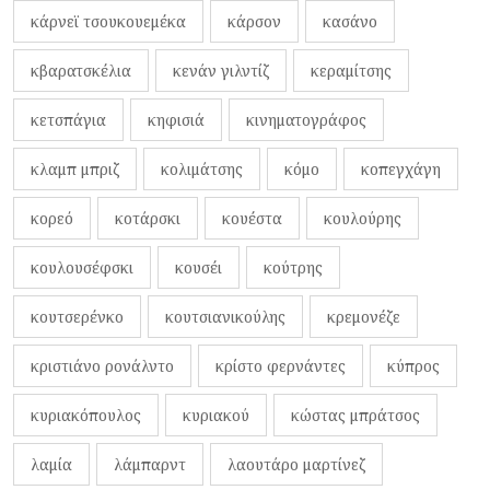
κάρνεϊ τσουκουεμέκα
κάρσον
κασάνο
κβαρατσκέλια
κενάν γιλντίζ
κεραμίτσης
κετσπάγια
κηφισιά
κινηματογράφος
κλαμπ μπριζ
κολιμάτσης
κόμο
κοπεγχάγη
κορεό
κοτάρσκι
κουέστα
κουλούρης
κουλουσέφσκι
κουσέι
κούτρης
κουτσερένκο
κουτσιανικούλης
κρεμονέζε
κριστιάνο ρονάλντο
κρίστο φερνάντες
κύπρος
κυριακόπουλος
κυριακού
κώστας μπράτσος
λαμία
λάμπαρντ
λαουτάρο μαρτίνεζ