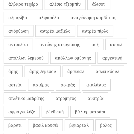
άλβαρο τεχέρο
αλέσιο τζερμπίν
άλισον
αλμαβίβα
αλφαρέλα
αναγέννηση καρδίτσας
ανόρθωση
αντρέα μαζιέλο
αντρέα πίρλο
αντσελότι
αντώνης στεργιάκης
αοξ
αποελ
απόλλων λεμεσού
απόλλων σμύρνης
αργεντινή
άρης
άρης λεμεσού
άρσεναλ
άσλει κόουλ
αστεία
αστέρας
αστράς
αταλάντα
ατλέτικο μαδρίτης
ατρόμητος
αυστρία
αφραγκολέζε
β' εθνική
βάλτερ ματσάρι
βάρντι
βασίλ κουσέι
βιγιαρεάλ
βόλος