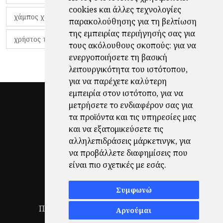
cookies και άλλες τεχνολογίες
χάμπος χαραλάμπους
χάρι πότερ
παρακολούθησης για τη βελτίωση
της εμπειρίας περιήγησής σας για
χρήστος τζόλης
τους ακόλουθους σκοπούς:
για να
ενεργοποιήσετε τη βασική
λειτουργικότητα του ιστότοπου
,
για να παρέχετε καλύτερη
εμπειρία στον ιστότοπο
,
για να
μετρήσετε το ενδιαφέρον σας για
τα προϊόντα και τις υπηρεσίες μας
και να εξατομικεύσετε τις
αλληλεπιδράσεις μάρκετινγκ
,
για
να προβάλλετε διαφημίσεις που
είναι πιο σχετικές με εσάς
.
Συμφωνώ
Πολιτική Απορρήτου
|
Όροι Χρήσης
|
Αρνούμαι
Ενημέρωση προτιμήσεων cookies