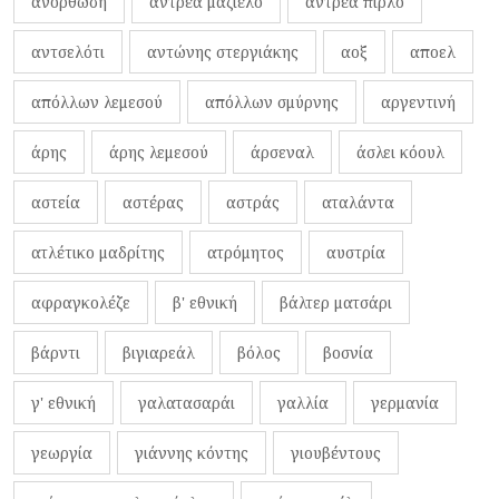
ανόρθωση
αντρέα μαζιέλο
αντρέα πίρλο
αντσελότι
αντώνης στεργιάκης
αοξ
αποελ
απόλλων λεμεσού
απόλλων σμύρνης
αργεντινή
άρης
άρης λεμεσού
άρσεναλ
άσλει κόουλ
αστεία
αστέρας
αστράς
αταλάντα
ατλέτικο μαδρίτης
ατρόμητος
αυστρία
αφραγκολέζε
β' εθνική
βάλτερ ματσάρι
βάρντι
βιγιαρεάλ
βόλος
βοσνία
γ' εθνική
γαλατασαράι
γαλλία
γερμανία
γεωργία
γιάννης κόντης
γιουβέντους