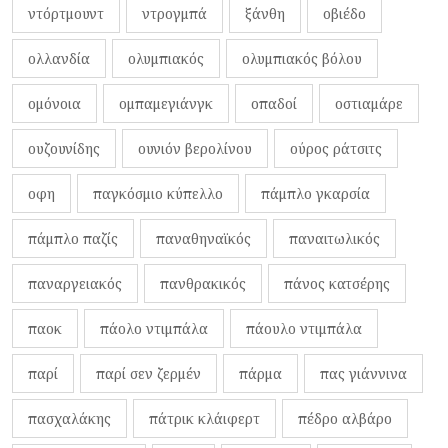
ντόρτμουντ
ντρογμπά
ξάνθη
οβιέδο
ολλανδία
ολυμπιακός
ολυμπιακός βόλου
ομόνοια
ομπαμεγιάνγκ
οπαδοί
οστιαμάρε
ουζουνίδης
ουνιόν βερολίνου
ούρος ράτσιτς
οφη
παγκόσμιο κύπελλο
πάμπλο γκαρσία
πάμπλο παζίς
παναθηναϊκός
παναιτωλικός
παναργειακός
πανθρακικός
πάνος κατσέρης
παοκ
πάολο ντιμπάλα
πάουλο ντιμπάλα
παρί
παρί σεν ζερμέν
πάρμα
πας γιάννινα
πασχαλάκης
πάτρικ κλάιφερτ
πέδρο αλβάρο