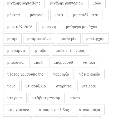
μιχάλης βοριαζίδης
μιχάλης γρηγορίου
μόδα
μόντσα
μόντσου
μότζι
μουντιάλ 1970
μουντιάλ 2026
μουσική
μπάγερν μονάχου
μπάρι
μπαρτσελόνα
μπεγερίν
μπέλιγχαμ
μπεράρντι
μποβέ
μπόκα τζούνιορς
μπολόνια
μπολτ
μπόρνμουθ
νάπολι
νέστος χρυσούπολης
νορβηγία
νότια κορέα
νους
ντ' αουζίλιο
νταρίντα
ντε ρόσι
ντε ρουν
ντέιβιντ μπέκαμ
ντιαό
ντιν χούισεν
ντιναμό τιφλίδας
ντοναρούμα