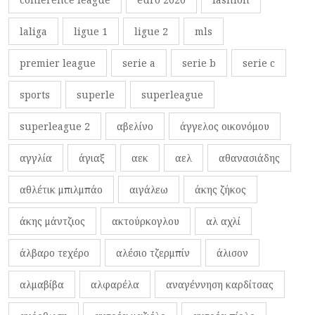
laliga
ligue 1
ligue 2
mls
premier league
serie a
serie b
serie c
sports
superle
superleague
superleague 2
αβελίνο
άγγελος οικονόμου
αγγλία
άγιαξ
αεκ
αελ
αθανασιάδης
αθλέτικ μπιλμπάο
αιγάλεω
άκης ζήκος
άκης μάντζιος
ακτούρκογλου
αλ αχλί
άλβαρο τεχέρο
αλέσιο τζερμπίν
άλισον
αλμαβίβα
αλφαρέλα
αναγέννηση καρδίτσας