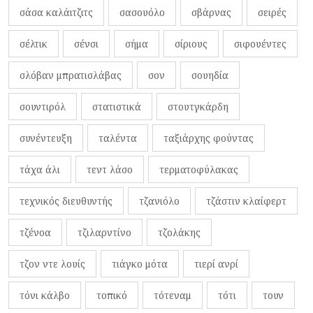
σάσα καλάιτζιτς
σασουόλο
σβάρνας
σειρές
σέλτικ
σένσι
σήμα
σίριους
σιφουέντες
σλόβαν μπρατισλάβας
σον
σουηδία
σουντιρόλ
στατιστικά
στουτγκάρδη
συνέντευξη
ταλέντα
ταξιάρχης φούντας
τάχα άλι
τεντ λάσο
τερματοφύλακας
τεχνικός διευθυντής
τζανιόλο
τζάστιν κλαίφερτ
τζένοα
τζιλαρντίνο
τζολάκης
τζον ντε λουίς
τιάγκο μότα
τιερί ανρί
τόνι κάλβο
τοπικό
τότεναμ
τότι
τουν