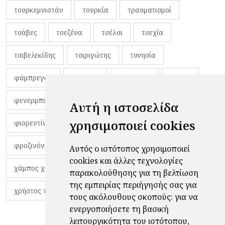
τουρκεμνιστάν
τουρκία
τραυματισμοί
τσάβες
τσεζένα
τσέλσι
τσεχία
τσιβελεκίδης
τσιριγώτης
τυνησία
φάμπρεγας
φανέλες
φαντιγκά
φαρές
φενερμπαχτσέ
φερνάντο τόρες
φίλαθλοι
Αυτή η ιστοσελίδα
χρησιμοποιεί cookies
φιορεντίνα
φιρμίνο
φρανκ ντε μπουρ
φροζινόνε
φωκικός
χαβίτο
Αυτός ο ιστότοπος χρησιμοποιεί
cookies και άλλες τεχνολογίες
χάμπος χαραλάμπους
χάρι πότερ
παρακολούθησης για τη βελτίωση
της εμπειρίας περιήγησής σας για
χρήστος τζόλης
τους ακόλουθους σκοπούς:
για να
ενεργοποιήσετε τη βασική
λειτουργικότητα του ιστότοπου
,