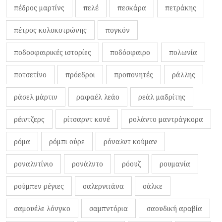
πέδρος μαρτίνς
πελέ
πεσκάρα
πετράκης
πέτρος κολοκοτρώνης
πογκόν
ποδοσφαιρικές ιστορίες
ποδόσφαιρο
πολωνία
ποτσετίνο
πρόεδροι
προπονητές
ράλλης
ράσελ μάρτιν
ραφαέλ λεάο
ρεάλ μαδρίτης
ρέιντζερς
ρίτσαρντ κονέ
ρολάντο μαντράγκορα
ρόμα
ρόμπι ούρε
ρόναλντ κούμαν
ροναλντίνιο
ρονάλντο
ρόουζ
ρουμανία
ρούμπεν ρέγιες
σαλερνιτάνα
σάλκε
σαμουέλε λόνγκο
σαμπντόρια
σαουδική αραβία