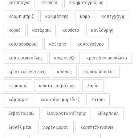
κετσπάγια
κηφισιά
κινηματογράφος
κλαμπ μπριζ
κολιμάτσης
κόμο
κοπεγχάγη
κορεό
κοτάρσκι
κουέστα
κουλούρης
κουλουσέφσκι
κούτρης
κουτσερένκο
κουτσιανικούλης
κρεμονέζε
κριστιάνο ρονάλντο
κρίστο φερνάντες
κύπρος
κυριακόπουλος
κυριακού
κώστας μπράτσος
λαμία
λάμπαρντ
λαουτάρο μαρτίνεζ
λάτσιο
λεβαντόφσκι
λεονάρντο κούτρης
λίβερπουλ
λιονέλ μέσι
λορέν μορόν
λορέντζο ινσίνιε