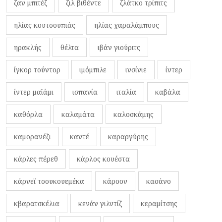
ζαν μπιτέζ
ζιλ βιθέντε
ζλάτκο τρίπιτς
ηλίας κουτσουπιάς
ηλίας χαραλάμπους
ηρακλής
θέλτα
ιβάν γιούριτς
ίγκορ τούντορ
ιμόμπιλε
ινσίνιε
ίντερ
ίντερ μαϊάμι
ισπανία
ιταλία
καβάλα
καθόρλα
καλαμάτα
καλοσκάμης
καμορανέζι
καντέ
καραργύρης
κάρλες πέρεθ
κάρλος κουέστα
κάρνεϊ τσουκουεμέκα
κάρσον
κασάνο
κβαρατσκέλια
κενάν γιλντίζ
κεραμίτσης