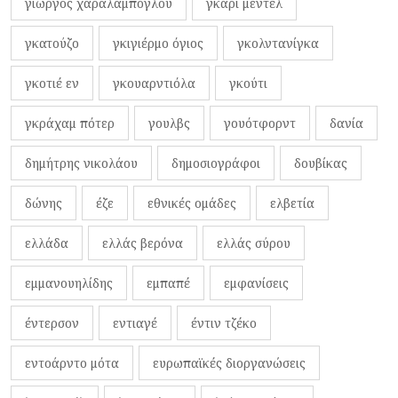
γιώργος χαραλαμπόγλου
γκάρι μεντέλ
γκατούζο
γκιγιέρμο όγιος
γκολντανίγκα
γκοτιέ εν
γκουαρντιόλα
γκούτι
γκράχαμ πότερ
γουλβς
γουότφορντ
δανία
δημήτρης νικολάου
δημοσιογράφοι
δουβίκας
δώνης
έζε
εθνικές ομάδες
ελβετία
ελλάδα
ελλάς βερόνα
ελλάς σύρου
εμμανουηλίδης
εμπαπέ
εμφανίσεις
έντερσον
εντιαγέ
έντιν τζέκο
εντοάρντο μότα
ευρωπαϊκές διοργανώσεις