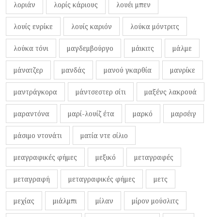
λοριάν
λορίς κάριους
λουέι μπεν
λουίς ενρίκε
λουίς καριόν
λούκα μόντριτς
λούκα τόνι
μαγδεμβούργο
μάικιτς
μάλμε
μάνατζερ
μανδάς
μανού γκαρθία
μανρίκε
μαντράγκορα
μάντσεστερ σίτι
μαξένς λακρουά
μαραντόνα
μαρί-λουίζ έτα
μαρκό
μαρσέιγ
μάσιμο ντονάτι
ματία ντε σίλιο
μεαγραφικές φήμες
μεξικό
μεταγραφές
μεταγραφή
μεταγραφικές φήμες
μετς
μεχίας
μιάλμπι
μίλαν
μίρον μούσλιτς