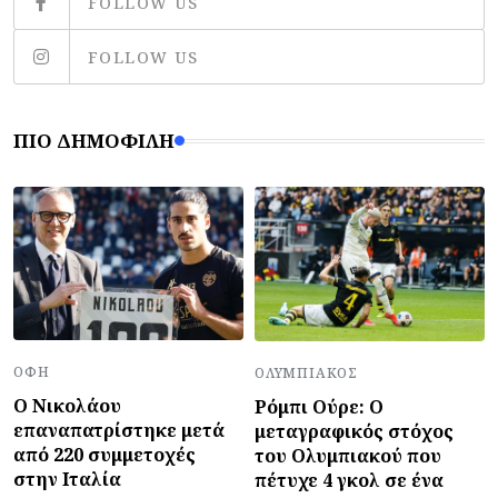
FOLLOW US
FOLLOW US
ΠΙΟ ΔΗΜΟΦΙΛΉ
ΟΦΗ
ΟΛΥΜΠΙΑΚΌΣ
Ο Νικολάου
Ρόμπι Ούρε: Ο
επαναπατρίστηκε μετά
μεταγραφικός στόχος
από 220 συμμετοχές
του Ολυμπιακού που
στην Ιταλία
πέτυχε 4 γκολ σε ένα