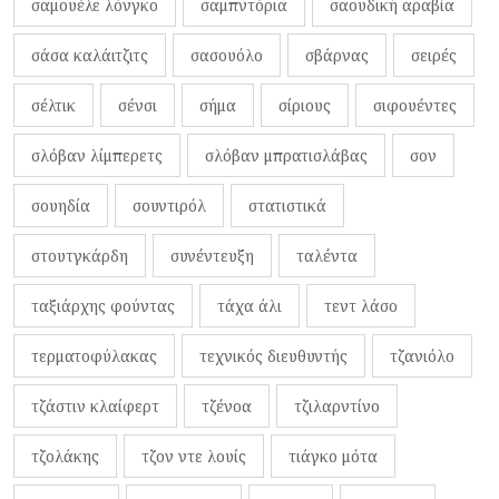
σαμουέλε λόνγκο
σαμπντόρια
σαουδική αραβία
σάσα καλάιτζιτς
σασουόλο
σβάρνας
σειρές
σέλτικ
σένσι
σήμα
σίριους
σιφουέντες
σλόβαν λίμπερετς
σλόβαν μπρατισλάβας
σον
σουηδία
σουντιρόλ
στατιστικά
στουτγκάρδη
συνέντευξη
ταλέντα
ταξιάρχης φούντας
τάχα άλι
τεντ λάσο
τερματοφύλακας
τεχνικός διευθυντής
τζανιόλο
τζάστιν κλαίφερτ
τζένοα
τζιλαρντίνο
τζολάκης
τζον ντε λουίς
τιάγκο μότα