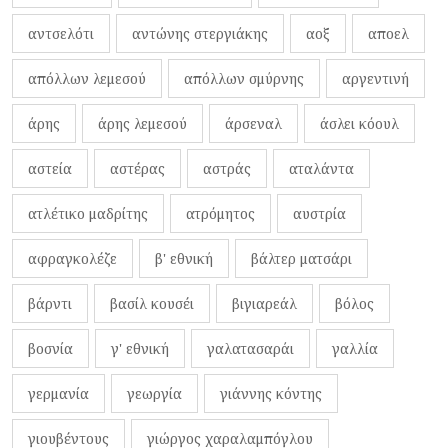
αντσελότι
αντώνης στεργιάκης
αοξ
αποελ
απόλλων λεμεσού
απόλλων σμύρνης
αργεντινή
άρης
άρης λεμεσού
άρσεναλ
άσλει κόουλ
αστεία
αστέρας
αστράς
αταλάντα
ατλέτικο μαδρίτης
ατρόμητος
αυστρία
αφραγκολέζε
β' εθνική
βάλτερ ματσάρι
βάρντι
βασίλ κουσέι
βιγιαρεάλ
βόλος
βοσνία
γ' εθνική
γαλατασαράι
γαλλία
γερμανία
γεωργία
γιάννης κόντης
γιουβέντους
γιώργος χαραλαμπόγλου