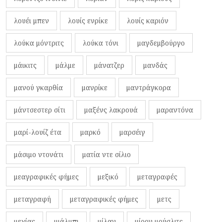
λουέι μπεν
λουίς ενρίκε
λουίς καριόν
λούκα μόντριτς
λούκα τόνι
μαγδεμβούργο
μάικιτς
μάλμε
μάνατζερ
μανδάς
μανού γκαρθία
μανρίκε
μαντράγκορα
μάντσεστερ σίτι
μαξένς λακρουά
μαραντόνα
μαρί-λουίζ έτα
μαρκό
μαρσέιγ
μάσιμο ντονάτι
ματία ντε σίλιο
μεαγραφικές φήμες
μεξικό
μεταγραφές
μεταγραφή
μεταγραφικές φήμες
μετς
μεχίας
μιάλμπι
μίλαν
μίρον μούσλιτς