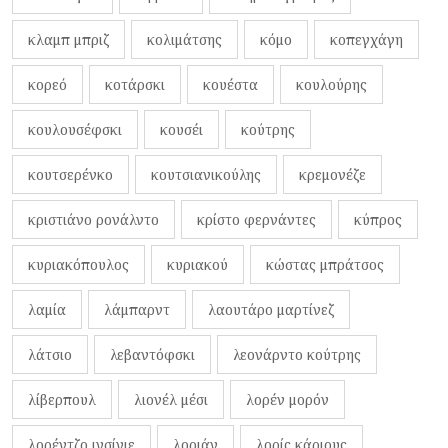
κλαμπ μπριζ
κολιμάτσης
κόμο
κοπεγχάγη
κορεό
κοτάρσκι
κουέστα
κουλούρης
κουλουσέφσκι
κουσέι
κούτρης
κουτσερένκο
κουτσιανικούλης
κρεμονέζε
κριστιάνο ρονάλντο
κρίστο φερνάντες
κύπρος
κυριακόπουλος
κυριακού
κώστας μπράτσος
λαμία
λάμπαρντ
λαουτάρο μαρτίνεζ
λάτσιο
λεβαντόφσκι
λεονάρντο κούτρης
λίβερπουλ
λιονέλ μέσι
λορέν μορόν
λορέντζο ινσίνιε
λοριάν
λορίς κάριους