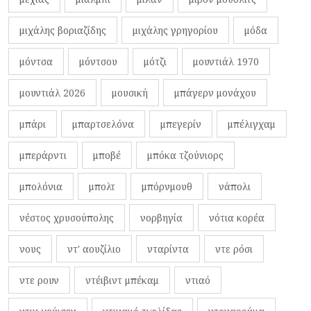
μιχάλης βοριαζίδης
μιχάλης γρηγορίου
μόδα
μόντσα
μόντσου
μότζι
μουντιάλ 1970
μουντιάλ 2026
μουσική
μπάγερν μονάχου
μπάρι
μπαρτσελόνα
μπεγερίν
μπέλιγχαμ
μπεράρντι
μποβέ
μπόκα τζούνιορς
μπολόνια
μπολτ
μπόρνμουθ
νάπολι
νέστος χρυσούπολης
νορβηγία
νότια κορέα
νους
ντ' αουζίλιο
νταρίντα
ντε ρόσι
ντε ρουν
ντέιβιντ μπέκαμ
ντιαό