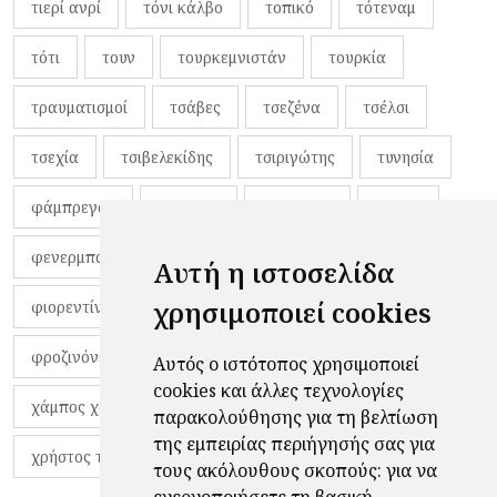
τιερί ανρί
τόνι κάλβο
τοπικό
τότεναμ
τότι
τουν
τουρκεμνιστάν
τουρκία
τραυματισμοί
τσάβες
τσεζένα
τσέλσι
τσεχία
τσιβελεκίδης
τσιριγώτης
τυνησία
φάμπρεγας
φανέλες
φαντιγκά
φαρές
φενερμπαχτσέ
φερνάντο τόρες
φίλαθλοι
Αυτή η ιστοσελίδα
χρησιμοποιεί cookies
φιορεντίνα
φιρμίνο
φρανκ ντε μπουρ
φροζινόνε
φωκικός
χαβίτο
Αυτός ο ιστότοπος χρησιμοποιεί
cookies και άλλες τεχνολογίες
χάμπος χαραλάμπους
χάρι πότερ
παρακολούθησης για τη βελτίωση
της εμπειρίας περιήγησής σας για
χρήστος τζόλης
τους ακόλουθους σκοπούς:
για να