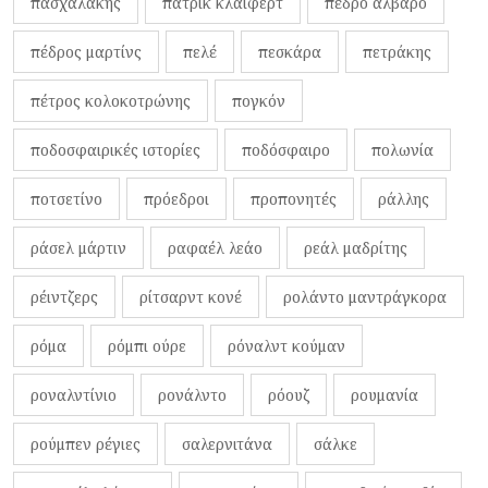
πασχαλάκης
πάτρικ κλάιφερτ
πέδρο αλβάρο
πέδρος μαρτίνς
πελέ
πεσκάρα
πετράκης
πέτρος κολοκοτρώνης
πογκόν
ποδοσφαιρικές ιστορίες
ποδόσφαιρο
πολωνία
ποτσετίνο
πρόεδροι
προπονητές
ράλλης
ράσελ μάρτιν
ραφαέλ λεάο
ρεάλ μαδρίτης
ρέιντζερς
ρίτσαρντ κονέ
ρολάντο μαντράγκορα
ρόμα
ρόμπι ούρε
ρόναλντ κούμαν
ροναλντίνιο
ρονάλντο
ρόουζ
ρουμανία
ρούμπεν ρέγιες
σαλερνιτάνα
σάλκε