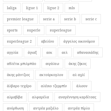
laliga
ligue 1
ligue 2
mls
premier league
serie a
serie b
serie c
sports
superle
superleague
superleague 2
αβελίνο
άγγελος οικονόμου
αγγλία
άγιαξ
αεκ
αελ
αθανασιάδης
αθλέτικ μπιλμπάο
αιγάλεω
άκης ζήκος
άκης μάντζιος
ακτούρκογλου
αλ αχλί
άλβαρο τεχέρο
αλέσιο τζερμπίν
άλισον
αλμαβίβα
αλφαρέλα
αναγέννηση καρδίτσας
ανόρθωση
αντρέα μαζιέλο
αντρέα πίρλο