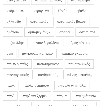
ντιν χούισεν
ντιναμό τιφλίδας
ντοναρούμα
ντόρτμουντ
ντρογμπά
ξάνθη
οβιέδο
ολλανδία
ολυμπιακός
ολυμπιακός βόλου
ομόνοια
ομπαμεγιάνγκ
οπαδοί
οστιαμάρε
ουζουνίδης
ουνιόν βερολίνου
ούρος ράτσιτς
οφη
παγκόσμιο κύπελλο
πάμπλο γκαρσία
πάμπλο παζίς
παναθηναϊκός
παναιτωλικός
παναργειακός
πανθρακικός
πάνος κατσέρης
παοκ
πάολο ντιμπάλα
πάουλο ντιμπάλα
παρί
παρί σεν ζερμέν
πάρμα
πας γιάννινα