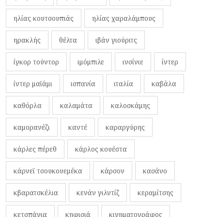
ηλίας κουτσουπιάς
ηλίας χαραλάμπους
ηρακλής
θέλτα
ιβάν γιούριτς
ίγκορ τούντορ
ιμόμπιλε
ινσίνιε
ίντερ
ίντερ μαϊάμι
ισπανία
ιταλία
καβάλα
καθόρλα
καλαμάτα
καλοσκάμης
καμορανέζι
καντέ
καραργύρης
κάρλες πέρεθ
κάρλος κουέστα
κάρνεϊ τσουκουεμέκα
κάρσον
κασάνο
κβαρατσκέλια
κενάν γιλντίζ
κεραμίτσης
κετσπάγια
κηφισιά
κινηματογράφος