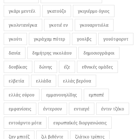
γκάρι μεντέλ
γκατούζο
γκιγιέρμο όγιος
γκολντανίγκα
γκοτιέ εν
γκουαρντιόλα
γκούτι
γκράχαμ πότερ
γουλβς
γουότφορντ
δανία
δημήτρης νικολάου
δημοσιογράφοι
δουβίκας
δώνης
έζε
εθνικές ομάδες
ελβετία
ελλάδα
ελλάς βερόνα
ελλάς σύρου
εμμανουηλίδης
εμπαπέ
εμφανίσεις
έντερσον
εντιαγέ
έντιν τζέκο
εντοάρντο μότα
ευρωπαϊκές διοργανώσεις
ζαν μπιτέζ
ζιλ βιθέντε
ζλάτκο τρίπιτς