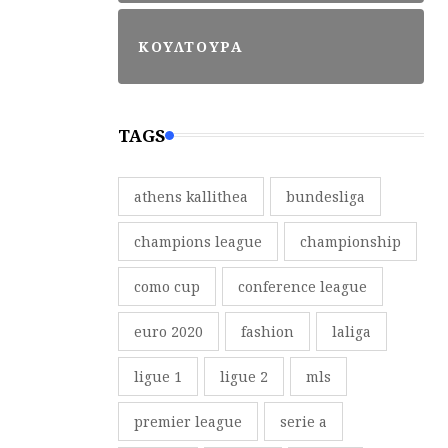
ΚΟΥΛΤΟΥΡΑ
TAGS
athens kallithea
bundesliga
champions league
championship
como cup
conference league
euro 2020
fashion
laliga
ligue 1
ligue 2
mls
premier league
serie a