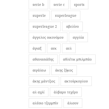
serie b
serie c
sports
superle
superleague
superleague 2
αβελίνο
άγγελος οικονόμου
αγγλία
άγιαξ
αεκ
αελ
αθανασιάδης
αθλέτικ μπιλμπάο
αιγάλεω
άκης ζήκος
άκης μάντζιος
ακτούρκογλου
αλ αχλί
άλβαρο τεχέρο
αλέσιο τζερμπίν
άλισον