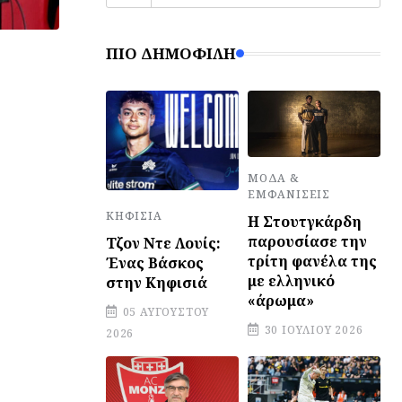
ΠΙΟ ΔΗΜΟΦΙΛΉ
ΜΌΔΑ &
ΕΜΦΑΝΊΣΕΙΣ
ΚΗΦΙΣΙΆ
Η Στουτγκάρδη
παρουσίασε την
Τζον Ντε Λουίς:
τρίτη φανέλα της
Ένας Βάσκος
με ελληνικό
στην Κηφισιά
«άρωμα»
05 ΑΥΓΟΎΣΤΟΥ
30 ΙΟΥΛΊΟΥ 2026
2026