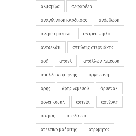
αλμαβίβα
αλφαρέλα
αναγέννηση καρδίτσας
ανόρθωση
αντρέα μαζιέλο
αντρέα πίρλο
αντσελότι
αντώνης στεργιάκης
αοξ
αποελ
απόλλων λεμεσού
απόλλων σμύρνης
αργεντινή
άρης
άρης λεμεσού
άρσεναλ
άσλει κόουλ
αστεία
αστέρας
αστράς
αταλάντα
ατλέτικο μαδρίτης
ατρόμητος