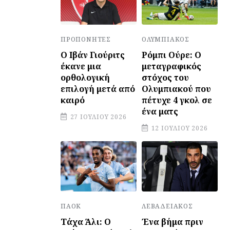
ΠΡΟΠΟΝΗΤΈΣ
ΟΛΥΜΠΙΑΚΌΣ
Ο Ιβάν Γιούριτς
Ρόμπι Ούρε: Ο
έκανε μια
μεταγραφικός
ορθολογική
στόχος του
επιλογή μετά από
Ολυμπιακού που
καιρό
πέτυχε 4 γκολ σε
ένα ματς
27 ΙΟΥΛΊΟΥ 2026
12 ΙΟΥΛΊΟΥ 2026
ΛΕΒΑΔΕΙΑΚΌΣ
ΠΑΟΚ
Ένα βήμα πριν
Τάχα Άλι: Ο