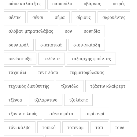
σάσα καλάιτζιτς
σασουόλο
σβάρνας
σειρές
σέλτικ
σένσι
σήμα
σίριους
σιφουέντες
σλόβαν μπρατισλάβας
σον
σουηδία
σουντιρόλ
στατιστικά
στουτγκάρδη
συνέντευξη
ταλέντα
ταξιάρχης φούντας
τάχα άλι
τεντ λάσο
τερματοφύλακας
τεχνικός διευθυντής
τζανιόλο
τζάστιν κλαίφερτ
τζένοα
τζιλαρντίνο
τζολάκης
τζον ντε λουίς
τιάγκο μότα
τιερί ανρί
τόνι κάλβο
τοπικό
τότεναμ
τότι
τουν