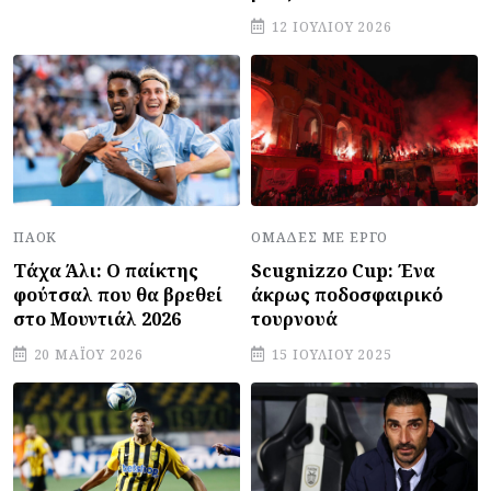
12 ΙΟΥΛΊΟΥ 2026
ΠΑΟΚ
ΟΜΆΔΕΣ ΜΕ ΈΡΓΟ
Τάχα Άλι: Ο παίκτης
Scugnizzo Cup: Ένα
φούτσαλ που θα βρεθεί
άκρως ποδοσφαιρικό
στο Μουντιάλ 2026
τουρνουά
20 ΜΑΪ́ΟΥ 2026
15 ΙΟΥΛΊΟΥ 2025