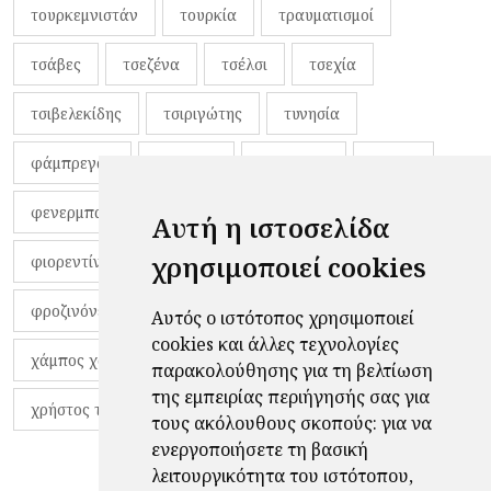
τουρκεμνιστάν
τουρκία
τραυματισμοί
τσάβες
τσεζένα
τσέλσι
τσεχία
τσιβελεκίδης
τσιριγώτης
τυνησία
φάμπρεγας
φανέλες
φαντιγκά
φαρές
φενερμπαχτσέ
φερνάντο τόρες
φίλαθλοι
Αυτή η ιστοσελίδα
χρησιμοποιεί cookies
φιορεντίνα
φιρμίνο
φρανκ ντε μπουρ
φροζινόνε
φωκικός
χαβίτο
Αυτός ο ιστότοπος χρησιμοποιεί
cookies και άλλες τεχνολογίες
χάμπος χαραλάμπους
χάρι πότερ
παρακολούθησης για τη βελτίωση
της εμπειρίας περιήγησής σας για
χρήστος τζόλης
τους ακόλουθους σκοπούς:
για να
ενεργοποιήσετε τη βασική
λειτουργικότητα του ιστότοπου
,