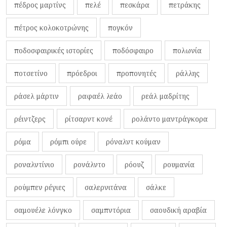
πέδρος μαρτίνς
πελέ
πεσκάρα
πετράκης
πέτρος κολοκοτρώνης
πογκόν
ποδοσφαιρικές ιστορίες
ποδόσφαιρο
πολωνία
ποτσετίνο
πρόεδροι
προπονητές
ράλλης
ράσελ μάρτιν
ραφαέλ λεάο
ρεάλ μαδρίτης
ρέιντζερς
ρίτσαρντ κονέ
ρολάντο μαντράγκορα
ρόμα
ρόμπι ούρε
ρόναλντ κούμαν
ροναλντίνιο
ρονάλντο
ρόουζ
ρουμανία
ρούμπεν ρέγιες
σαλερνιτάνα
σάλκε
σαμουέλε λόνγκο
σαμπντόρια
σαουδική αραβία