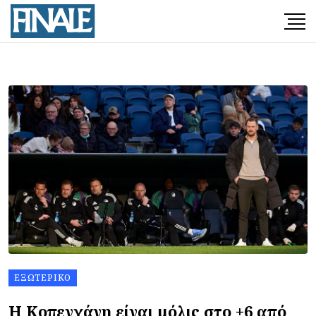
ΕΞΩΤΕΡΙΚΌ
Η Κοπεγχάγη είναι μόλις στο +6 από