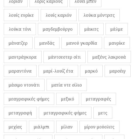
λοριάν
λορίς κάριους
λουέι μπεν
λουίς ενρίκε
λουίς καριόν
λούκα μόντριτς
λούκα τόνι
μαγδεμβούργο
μάικιτς
μάλμε
μάνατζερ
μανδάς
μανού γκαρθία
μανρίκε
μαντράγκορα
μάντσεστερ σίτι
μαξένς λακρουά
μαραντόνα
μαρί-λουίζ έτα
μαρκό
μαρσέιγ
μάσιμο ντονάτι
ματία ντε σίλιο
μεαγραφικές φήμες
μεξικό
μεταγραφές
μεταγραφή
μεταγραφικές φήμες
μετς
μεχίας
μιάλμπι
μίλαν
μίρον μούσλιτς