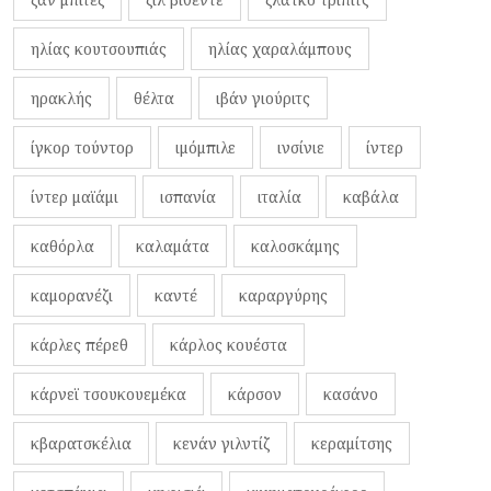
ηλίας κουτσουπιάς
ηλίας χαραλάμπους
ηρακλής
θέλτα
ιβάν γιούριτς
ίγκορ τούντορ
ιμόμπιλε
ινσίνιε
ίντερ
ίντερ μαϊάμι
ισπανία
ιταλία
καβάλα
καθόρλα
καλαμάτα
καλοσκάμης
καμορανέζι
καντέ
καραργύρης
κάρλες πέρεθ
κάρλος κουέστα
κάρνεϊ τσουκουεμέκα
κάρσον
κασάνο
κβαρατσκέλια
κενάν γιλντίζ
κεραμίτσης