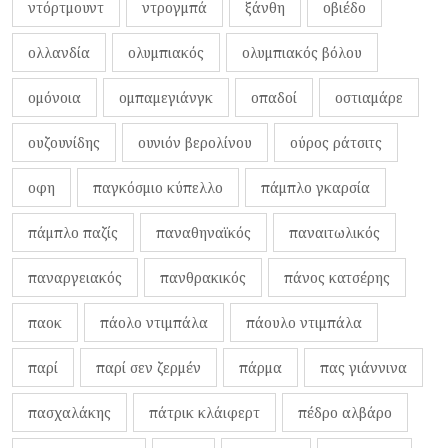
ντόρτμουντ
ντρογμπά
ξάνθη
οβιέδο
ολλανδία
ολυμπιακός
ολυμπιακός βόλου
ομόνοια
ομπαμεγιάνγκ
οπαδοί
οστιαμάρε
ουζουνίδης
ουνιόν βερολίνου
ούρος ράτσιτς
οφη
παγκόσμιο κύπελλο
πάμπλο γκαρσία
πάμπλο παζίς
παναθηναϊκός
παναιτωλικός
παναργειακός
πανθρακικός
πάνος κατσέρης
παοκ
πάολο ντιμπάλα
πάουλο ντιμπάλα
παρί
παρί σεν ζερμέν
πάρμα
πας γιάννινα
πασχαλάκης
πάτρικ κλάιφερτ
πέδρο αλβάρο