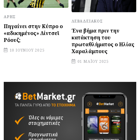
ΆΡΗΣ
ΛΕΒΑΔΕΙΑΚΌΣ
Πηγαίνει στην Κύπρο ο
Ένα βήμα πριν την
«αδικημένος» Λίντσεϊ
κατάκτηση του
Ρόουζ;
πρωταθλήματος ο Ηλίας
10 ΙΟΥΝΊΟΥ 2025
Χαραλάμπους
01 ΜΑΪ́ΟΥ 2025