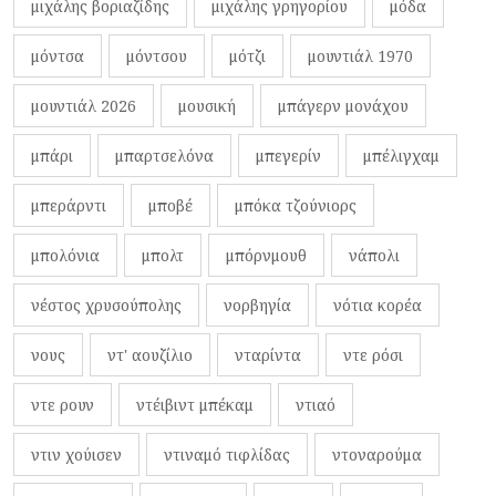
μιχάλης βοριαζίδης
μιχάλης γρηγορίου
μόδα
μόντσα
μόντσου
μότζι
μουντιάλ 1970
μουντιάλ 2026
μουσική
μπάγερν μονάχου
μπάρι
μπαρτσελόνα
μπεγερίν
μπέλιγχαμ
μπεράρντι
μποβέ
μπόκα τζούνιορς
μπολόνια
μπολτ
μπόρνμουθ
νάπολι
νέστος χρυσούπολης
νορβηγία
νότια κορέα
νους
ντ' αουζίλιο
νταρίντα
ντε ρόσι
ντε ρουν
ντέιβιντ μπέκαμ
ντιαό
ντιν χούισεν
ντιναμό τιφλίδας
ντοναρούμα