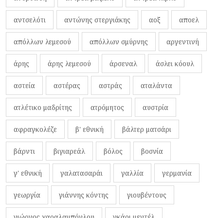
αντσελότι
αντώνης στεργιάκης
αοξ
αποελ
απόλλων λεμεσού
απόλλων σμύρνης
αργεντινή
άρης
άρης λεμεσού
άρσεναλ
άσλει κόουλ
αστεία
αστέρας
αστράς
αταλάντα
ατλέτικο μαδρίτης
ατρόμητος
αυστρία
αφραγκολέζε
β' εθνική
βάλτερ ματσάρι
βάρντι
βιγιαρεάλ
βόλος
βοσνία
γ' εθνική
γαλατασαράι
γαλλία
γερμανία
γεωργία
γιάννης κόντης
γιουβέντους
γιώργος χαραλαμπόγλου
γκάρι μεντέλ