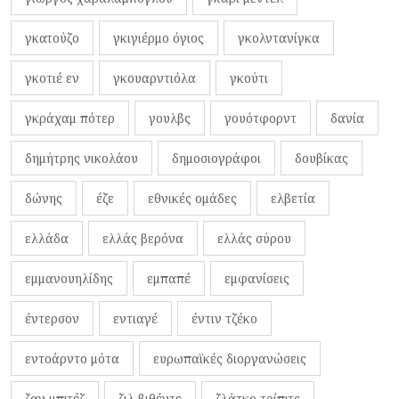
γκατούζο
γκιγιέρμο όγιος
γκολντανίγκα
γκοτιέ εν
γκουαρντιόλα
γκούτι
γκράχαμ πότερ
γουλβς
γουότφορντ
δανία
δημήτρης νικολάου
δημοσιογράφοι
δουβίκας
δώνης
έζε
εθνικές ομάδες
ελβετία
ελλάδα
ελλάς βερόνα
ελλάς σύρου
εμμανουηλίδης
εμπαπέ
εμφανίσεις
έντερσον
εντιαγέ
έντιν τζέκο
εντοάρντο μότα
ευρωπαϊκές διοργανώσεις
ζαν μπιτέζ
ζιλ βιθέντε
ζλάτκο τρίπιτς