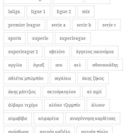
laliga
ligue 1
ligue 2
mls
premier league
serie a
serie b
serie c
sports
superle
superleague
superleague 2
αβελίνο
άγγελος οικονόμου
αγγλία
άγιαξ
αεκ
αελ
αθανασιάδης
αθλέτικ μπιλμπάο
αιγάλεω
άκης ζήκος
άκης μάντζιος
ακτούρκογλου
αλ αχλί
άλβαρο τεχέρο
αλέσιο τζερμπίν
άλισον
αλμαβίβα
αλφαρέλα
αναγέννηση καρδίτσας
ανόρθωση
αντρέα μαζιέλο
αντρέα πίρλο