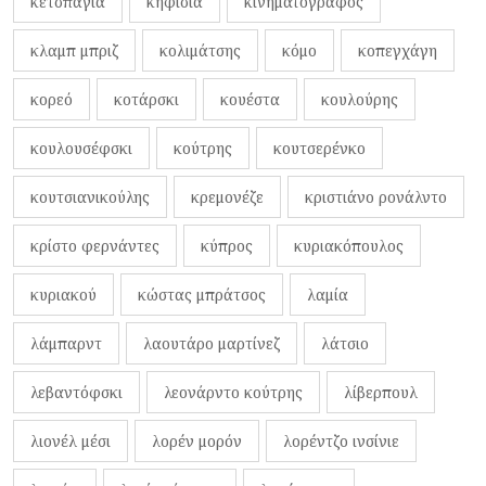
κετσπάγια
κηφισιά
κινηματογράφος
κλαμπ μπριζ
κολιμάτσης
κόμο
κοπεγχάγη
κορεό
κοτάρσκι
κουέστα
κουλούρης
κουλουσέφσκι
κούτρης
κουτσερένκο
κουτσιανικούλης
κρεμονέζε
κριστιάνο ρονάλντο
κρίστο φερνάντες
κύπρος
κυριακόπουλος
κυριακού
κώστας μπράτσος
λαμία
λάμπαρντ
λαουτάρο μαρτίνεζ
λάτσιο
λεβαντόφσκι
λεονάρντο κούτρης
λίβερπουλ
λιονέλ μέσι
λορέν μορόν
λορέντζο ινσίνιε