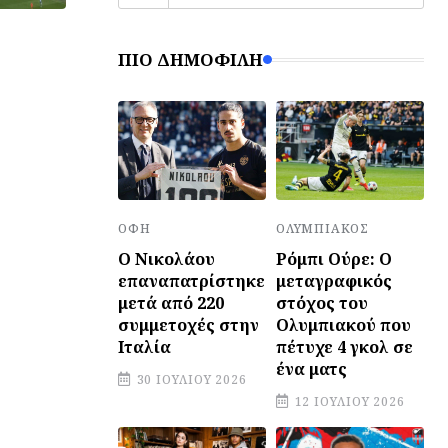
ΠΙΟ ΔΗΜΟΦΙΛΉ
ΟΦΗ
ΟΛΥΜΠΙΑΚΌΣ
Ο Νικολάου
Ρόμπι Ούρε: Ο
επαναπατρίστηκε
μεταγραφικός
μετά από 220
στόχος του
συμμετοχές στην
Ολυμπιακού που
Ιταλία
πέτυχε 4 γκολ σε
ένα ματς
30 ΙΟΥΛΊΟΥ 2026
12 ΙΟΥΛΊΟΥ 2026