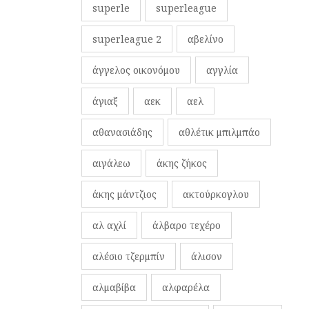
superle
superleague
superleague 2
αβελίνο
άγγελος οικονόμου
αγγλία
άγιαξ
αεκ
αελ
αθανασιάδης
αθλέτικ μπιλμπάο
αιγάλεω
άκης ζήκος
άκης μάντζιος
ακτούρκογλου
αλ αχλί
άλβαρο τεχέρο
αλέσιο τζερμπίν
άλισον
αλμαβίβα
αλφαρέλα