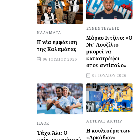
ΣΥΝΕΝΤΕΎΞΕΙΣ
ΚΑΛΑΜΆΤΑ
Μάρκο Ιντζίνο: «Ο
Η νέα εμφάνιση
Ντ' Αουζίλιο
της Καλαμάτας
μπορεί να
καταστρέψει
06 ΙΟΥΛΊΟΥ 2026
στον αντίπαλο»
02 ΙΟΥΛΊΟΥ 2026
ΑΣΤΈΡΑΣ ΆΚΤΩΡ
ΠΑΟΚ
Η κουλτούρα των
Τάχα Άλι: Ο
«Αρκάδων»
παίκτης φούτσαλ