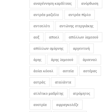
αναγέννηση καρδίτσας
ανόρθωση
αντρέα μαζιέλο
αντρέα πίρλο
αντσελότι
αντώνης στεργιάκης
αοξ
αποελ
απόλλων λεμεσού
απόλλων σμύρνης
αργεντινή
άρης
άρης λεμεσού
άρσεναλ
άσλει κόουλ
αστεία
αστέρας
αστράς
αταλάντα
ατλέτικο μαδρίτης
ατρόμητος
αυστρία
αφραγκολέζε