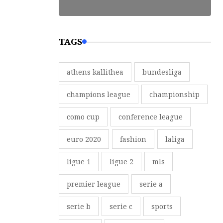
TAGS
athens kallithea
bundesliga
champions league
championship
como cup
conference league
euro 2020
fashion
laliga
ligue 1
ligue 2
mls
premier league
serie a
serie b
serie c
sports