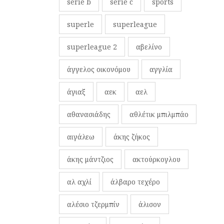
serie b
serie c
sports
superle
superleague
superleague 2
αβελίνο
άγγελος οικονόμου
αγγλία
άγιαξ
αεκ
αελ
αθανασιάδης
αθλέτικ μπιλμπάο
αιγάλεω
άκης ζήκος
άκης μάντζιος
ακτούρκογλου
αλ αχλί
άλβαρο τεχέρο
αλέσιο τζερμπίν
άλισον