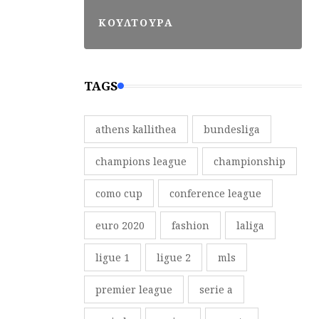
ΚΟΥΛΤΟΥΡΑ
TAGS
athens kallithea
bundesliga
champions league
championship
como cup
conference league
euro 2020
fashion
laliga
ligue 1
ligue 2
mls
premier league
serie a