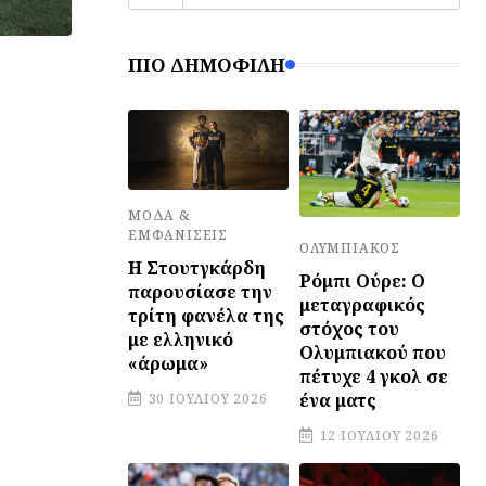
ΠΙΟ ΔΗΜΟΦΙΛΉ
ΜΌΔΑ &
ΕΜΦΑΝΊΣΕΙΣ
ΟΛΥΜΠΙΑΚΌΣ
Η Στουτγκάρδη
Ρόμπι Ούρε: Ο
παρουσίασε την
μεταγραφικός
τρίτη φανέλα της
στόχος του
με ελληνικό
Ολυμπιακού που
«άρωμα»
πέτυχε 4 γκολ σε
ένα ματς
30 ΙΟΥΛΊΟΥ 2026
12 ΙΟΥΛΊΟΥ 2026