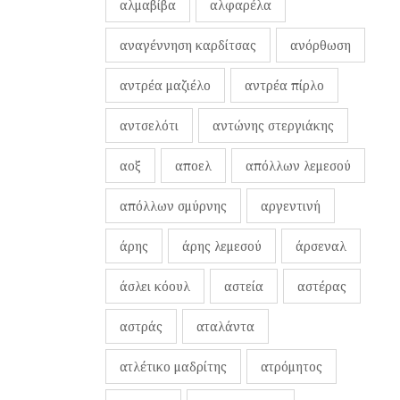
αλμαβίβα
αλφαρέλα
αναγέννηση καρδίτσας
ανόρθωση
αντρέα μαζιέλο
αντρέα πίρλο
αντσελότι
αντώνης στεργιάκης
αοξ
αποελ
απόλλων λεμεσού
απόλλων σμύρνης
αργεντινή
άρης
άρης λεμεσού
άρσεναλ
άσλει κόουλ
αστεία
αστέρας
αστράς
αταλάντα
ατλέτικο μαδρίτης
ατρόμητος