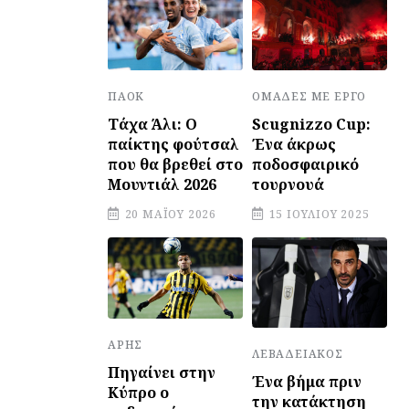
ΠΑΟΚ
ΟΜΆΔΕΣ ΜΕ ΈΡΓΟ
Τάχα Άλι: Ο
Scugnizzo Cup:
παίκτης φούτσαλ
Ένα άκρως
που θα βρεθεί στο
ποδοσφαιρικό
Μουντιάλ 2026
τουρνουά
20 ΜΑΪ́ΟΥ 2026
15 ΙΟΥΛΊΟΥ 2025
ΆΡΗΣ
ΛΕΒΑΔΕΙΑΚΌΣ
Πηγαίνει στην
Ένα βήμα πριν
Κύπρο ο
την κατάκτηση