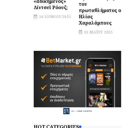
«αδικημένος»
του
Λίντσεϊ Ρόουζ;
πρωταθλήματος ο
Ηλίας
10 ΙΟΥΝΊΟΥ 2025
Χαραλάμπους
01 ΜΑΪ́ΟΥ 2025
HOT CATEGORIES