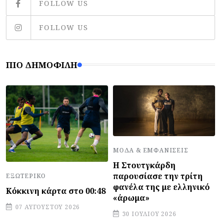
FOLLOW US
FOLLOW US
ΠΙΟ ΔΗΜΟΦΙΛΉ
ΜΌΔΑ & ΕΜΦΑΝΊΣΕΙΣ
Η Στουτγκάρδη
παρουσίασε την τρίτη
ΕΞΩΤΕΡΙΚΌ
φανέλα της με ελληνικό
Κόκκινη κάρτα στο 00:48
«άρωμα»
07 ΑΥΓΟΎΣΤΟΥ 2026
30 ΙΟΥΛΊΟΥ 2026