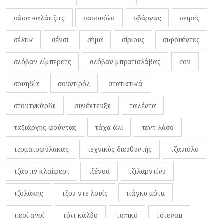
σάσα καλάιτζιτς
σασουόλο
σβάρνας
σειρές
σέλτικ
σένσι
σήμα
σίριους
σιφουέντες
σλόβαν λίμπερετς
σλόβαν μπρατισλάβας
σον
σουηδία
σουντιρόλ
στατιστικά
στουτγκάρδη
συνέντευξη
ταλέντα
ταξιάρχης φούντας
τάχα άλι
τεντ λάσο
τερματοφύλακας
τεχνικός διευθυντής
τζανιόλο
τζάστιν κλαίφερτ
τζένοα
τζιλαρντίνο
τζολάκης
τζον ντε λουίς
τιάγκο μότα
τιερί ανρί
τόνι κάλβο
τοπικό
τότεναμ