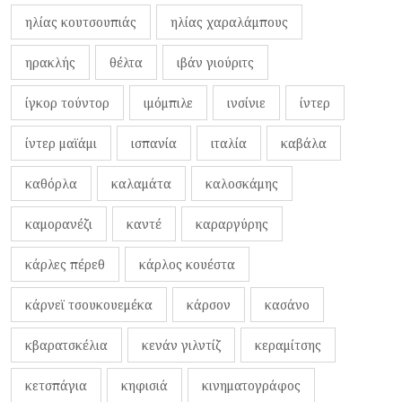
ηλίας κουτσουπιάς
ηλίας χαραλάμπους
ηρακλής
θέλτα
ιβάν γιούριτς
ίγκορ τούντορ
ιμόμπιλε
ινσίνιε
ίντερ
ίντερ μαϊάμι
ισπανία
ιταλία
καβάλα
καθόρλα
καλαμάτα
καλοσκάμης
καμορανέζι
καντέ
καραργύρης
κάρλες πέρεθ
κάρλος κουέστα
κάρνεϊ τσουκουεμέκα
κάρσον
κασάνο
κβαρατσκέλια
κενάν γιλντίζ
κεραμίτσης
κετσπάγια
κηφισιά
κινηματογράφος