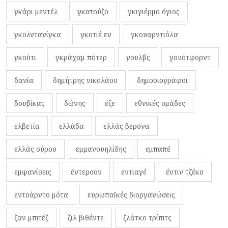
γκάρι μεντέλ
γκατούζο
γκιγιέρμο όγιος
γκολντανίγκα
γκοτιέ εν
γκουαρντιόλα
γκούτι
γκράχαμ πότερ
γουλβς
γουότφορντ
δανία
δημήτρης νικολάου
δημοσιογράφοι
δουβίκας
δώνης
έζε
εθνικές ομάδες
ελβετία
ελλάδα
ελλάς βερόνα
ελλάς σύρου
εμμανουηλίδης
εμπαπέ
εμφανίσεις
έντερσον
εντιαγέ
έντιν τζέκο
εντοάρντο μότα
ευρωπαϊκές διοργανώσεις
ζαν μπιτέζ
ζιλ βιθέντε
ζλάτκο τρίπιτς