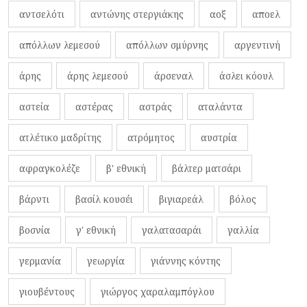
αντσελότι
αντώνης στεργιάκης
αοξ
αποελ
απόλλων λεμεσού
απόλλων σμύρνης
αργεντινή
άρης
άρης λεμεσού
άρσεναλ
άσλει κόουλ
αστεία
αστέρας
αστράς
αταλάντα
ατλέτικο μαδρίτης
ατρόμητος
αυστρία
αφραγκολέζε
β' εθνική
βάλτερ ματσάρι
βάρντι
βασίλ κουσέι
βιγιαρεάλ
βόλος
βοσνία
γ' εθνική
γαλατασαράι
γαλλία
γερμανία
γεωργία
γιάννης κόντης
γιουβέντους
γιώργος χαραλαμπόγλου