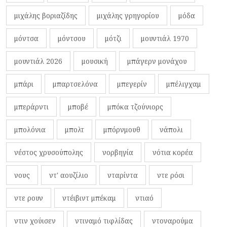
μιχάλης βοριαζίδης
μιχάλης γρηγορίου
μόδα
μόντσα
μόντσου
μότζι
μουντιάλ 1970
μουντιάλ 2026
μουσική
μπάγερν μονάχου
μπάρι
μπαρτσελόνα
μπεγερίν
μπέλιγχαμ
μπεράρντι
μποβέ
μπόκα τζούνιορς
μπολόνια
μπολτ
μπόρνμουθ
νάπολι
νέστος χρυσούπολης
νορβηγία
νότια κορέα
νους
ντ' αουζίλιο
νταρίντα
ντε ρόσι
ντε ρουν
ντέιβιντ μπέκαμ
ντιαό
ντιν χούισεν
ντιναμό τιφλίδας
ντοναρούμα