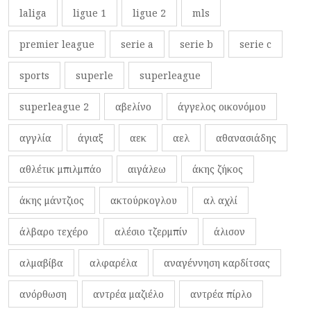
laliga
ligue 1
ligue 2
mls
premier league
serie a
serie b
serie c
sports
superle
superleague
superleague 2
αβελίνο
άγγελος οικονόμου
αγγλία
άγιαξ
αεκ
αελ
αθανασιάδης
αθλέτικ μπιλμπάο
αιγάλεω
άκης ζήκος
άκης μάντζιος
ακτούρκογλου
αλ αχλί
άλβαρο τεχέρο
αλέσιο τζερμπίν
άλισον
αλμαβίβα
αλφαρέλα
αναγέννηση καρδίτσας
ανόρθωση
αντρέα μαζιέλο
αντρέα πίρλο