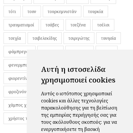
τότι
τουν
τουρκεμνιστάν
τουρκία
τραυματισμοί
τσάβες
τσεζένα
τσέλσι
τσεχία
τσιβελεκίδης
τσιριγώτης
τυνησία
φάμπρεγας
φανέλες
φαντιγκά
φαρές
φενερμπαχτσέ
φερνάντο τόρες
φίλαθλοι
Αυτή η ιστοσελίδα
χρησιμοποιεί cookies
φιορεντίνα
φιρμίνο
φρανκ ντε μπουρ
φροζινόνε
φωκικός
χαβίτο
Αυτός ο ιστότοπος χρησιμοποιεί
cookies και άλλες τεχνολογίες
χάμπος χαραλάμπους
χάρι πότερ
παρακολούθησης για τη βελτίωση
της εμπειρίας περιήγησής σας για
χρήστος τζόλης
τους ακόλουθους σκοπούς:
για να
ενεργοποιήσετε τη βασική