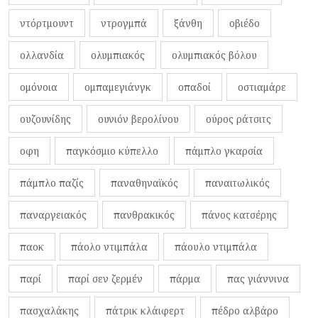
ντόρτμουντ
ντρογμπά
ξάνθη
οβιέδο
ολλανδία
ολυμπιακός
ολυμπιακός βόλου
ομόνοια
ομπαμεγιάνγκ
οπαδοί
οστιαμάρε
ουζουνίδης
ουνιόν βερολίνου
ούρος ράτσιτς
οφη
παγκόσμιο κύπελλο
πάμπλο γκαρσία
πάμπλο παζίς
παναθηναϊκός
παναιτωλικός
παναργειακός
πανθρακικός
πάνος κατσέρης
παοκ
πάολο ντιμπάλα
πάουλο ντιμπάλα
παρί
παρί σεν ζερμέν
πάρμα
πας γιάννινα
πασχαλάκης
πάτρικ κλάιφερτ
πέδρο αλβάρο