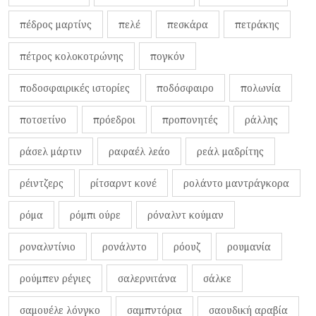
πέδρος μαρτίνς
πελέ
πεσκάρα
πετράκης
πέτρος κολοκοτρώνης
πογκόν
ποδοσφαιρικές ιστορίες
ποδόσφαιρο
πολωνία
ποτσετίνο
πρόεδροι
προπονητές
ράλλης
ράσελ μάρτιν
ραφαέλ λεάο
ρεάλ μαδρίτης
ρέιντζερς
ρίτσαρντ κονέ
ρολάντο μαντράγκορα
ρόμα
ρόμπι ούρε
ρόναλντ κούμαν
ροναλντίνιο
ρονάλντο
ρόουζ
ρουμανία
ρούμπεν ρέγιες
σαλερνιτάνα
σάλκε
σαμουέλε λόνγκο
σαμπντόρια
σαουδική αραβία