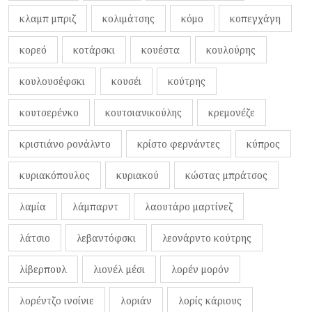
κλαμπ μπριζ
κολιμάτσης
κόμο
κοπεγχάγη
κορεό
κοτάρσκι
κουέστα
κουλούρης
κουλουσέφσκι
κουσέι
κούτρης
κουτσερένκο
κουτσιανικούλης
κρεμονέζε
κριστιάνο ρονάλντο
κρίστο φερνάντες
κύπρος
κυριακόπουλος
κυριακού
κώστας μπράτσος
λαμία
λάμπαρντ
λαουτάρο μαρτίνεζ
λάτσιο
λεβαντόφσκι
λεονάρντο κούτρης
λίβερπουλ
λιονέλ μέσι
λορέν μορόν
λορέντζο ινσίνιε
λοριάν
λορίς κάριους