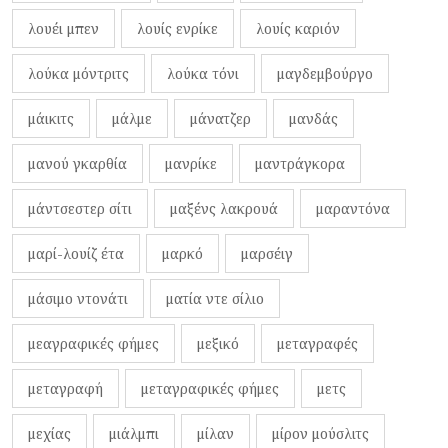
λουέι μπεν
λουίς ενρίκε
λουίς καριόν
λούκα μόντριτς
λούκα τόνι
μαγδεμβούργο
μάικιτς
μάλμε
μάνατζερ
μανδάς
μανού γκαρθία
μανρίκε
μαντράγκορα
μάντσεστερ σίτι
μαξένς λακρουά
μαραντόνα
μαρί-λουίζ έτα
μαρκό
μαρσέιγ
μάσιμο ντονάτι
ματία ντε σίλιο
μεαγραφικές φήμες
μεξικό
μεταγραφές
μεταγραφή
μεταγραφικές φήμες
μετς
μεχίας
μιάλμπι
μίλαν
μίρον μούσλιτς