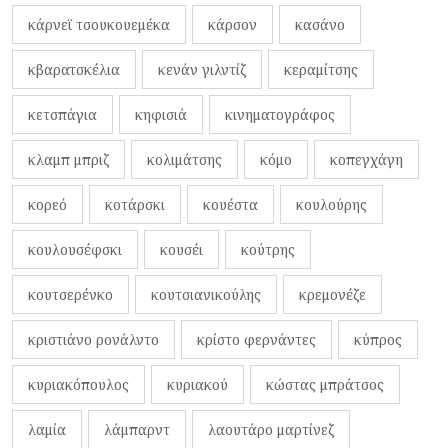
κάρνεϊ τσουκουεμέκα
κάρσον
κασάνο
κβαρατσκέλια
κενάν γιλντίζ
κεραμίτσης
κετσπάγια
κηφισιά
κινηματογράφος
κλαμπ μπριζ
κολιμάτσης
κόμο
κοπεγχάγη
κορεό
κοτάρσκι
κουέστα
κουλούρης
κουλουσέφσκι
κουσέι
κούτρης
κουτσερένκο
κουτσιανικούλης
κρεμονέζε
κριστιάνο ρονάλντο
κρίστο φερνάντες
κύπρος
κυριακόπουλος
κυριακού
κώστας μπράτσος
λαμία
λάμπαρντ
λαουτάρο μαρτίνεζ