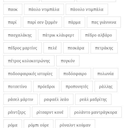
παοκ
πάολο ντιμπάλα
πάουλο ντιμπάλα
παρί
παρί σεν ζερμέν
πάρμα
πας γιάννινα
πασχαλάκης
πάτρικ κλάιφερτ
πέδρο αλβάρο
πέδρος μαρτίνς
πελέ
πεσκάρα
πετράκης
πέτρος κολοκοτρώνης
πογκόν
ποδοσφαιρικές ιστορίες
ποδόσφαιρο
πολωνία
ποτσετίνο
πρόεδροι
προπονητές
ράλλης
ράσελ μάρτιν
ραφαέλ λεάο
ρεάλ μαδρίτης
ρέιντζερς
ρίτσαρντ κονέ
ρολάντο μαντράγκορα
ρόμα
ρόμπι ούρε
ρόναλντ κούμαν