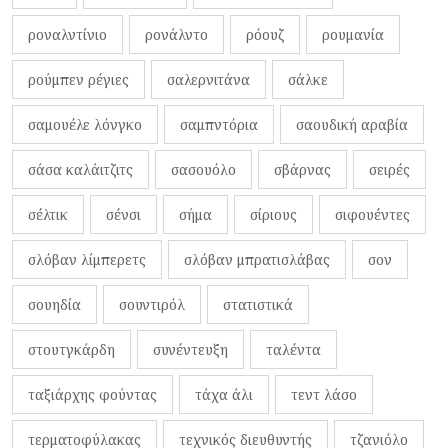
ροναλντίνιο
ρονάλντο
ρόουζ
ρουμανία
ρούμπεν ρέγιες
σαλερνιτάνα
σάλκε
σαμουέλε λόνγκο
σαμπντόρια
σαουδική αραβία
σάσα καλάιτζιτς
σασουόλο
σβάρνας
σειρές
σέλτικ
σένσι
σήμα
σίριους
σιφουέντες
σλόβαν λίμπερετς
σλόβαν μπρατισλάβας
σον
σουηδία
σουντιρόλ
στατιστικά
στουτγκάρδη
συνέντευξη
ταλέντα
ταξιάρχης φούντας
τάχα άλι
τεντ λάσο
τερματοφύλακας
τεχνικός διευθυντής
τζανιόλο