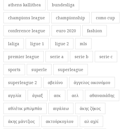
athens kallithea
bundesliga
champions league
championship
como cup
conference league
euro 2020
fashion
laliga
ligue 1
ligue 2
mls
premier league
serie a
serie b
serie c
sports
superle
superleague
superleague 2
αβελίνο
άγγελος οικονόμου
αγγλία
άγιαξ
αεκ
αελ
αθανασιάδης
αθλέτικ μπιλμπάο
αιγάλεω
άκης ζήκος
άκης μάντζιος
ακτούρκογλου
αλ αχλί