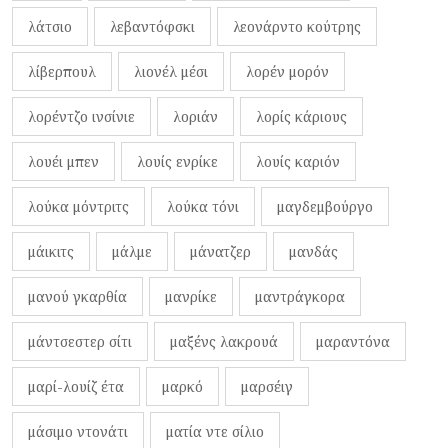
λάτσιο
λεβαντόφσκι
λεονάρντο κούτρης
λίβερπουλ
λιονέλ μέσι
λορέν μορόν
λορέντζο ινσίνιε
λοριάν
λορίς κάριους
λουέι μπεν
λουίς ενρίκε
λουίς καριόν
λούκα μόντριτς
λούκα τόνι
μαγδεμβούργο
μάικιτς
μάλμε
μάνατζερ
μανδάς
μανού γκαρθία
μανρίκε
μαντράγκορα
μάντσεστερ σίτι
μαξένς λακρουά
μαραντόνα
μαρί-λουίζ έτα
μαρκό
μαρσέιγ
μάσιμο ντονάτι
ματία ντε σίλιο