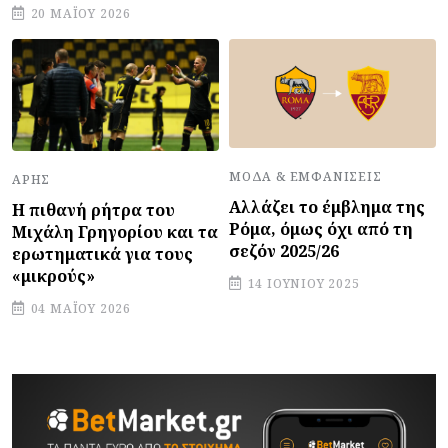
20 ΜΑΪ́ΟΥ 2026
ΜΌΔΑ & ΕΜΦΑΝΊΣΕΙΣ
ΆΡΗΣ
Αλλάζει το έμβλημα της
Η πιθανή ρήτρα του
Ρόμα, όμως όχι από τη
Μιχάλη Γρηγορίου και τα
σεζόν 2025/26
ερωτηματικά για τους
«μικρούς»
14 ΙΟΥΝΊΟΥ 2025
04 ΜΑΪ́ΟΥ 2026