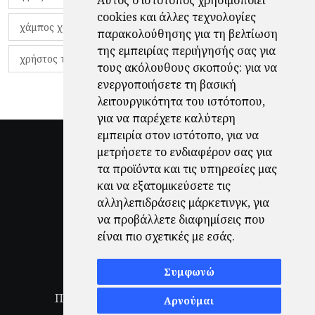
Αυτός ο ιστότοπος χρησιμοποιεί
cookies και άλλες τεχνολογίες
χάμπος χαραλάμπους
χάρι πότερ
παρακολούθησης για τη βελτίωση
της εμπειρίας περιήγησής σας για
χρήστος τζόλης
τους ακόλουθους σκοπούς:
για να
ενεργοποιήσετε τη βασική
λειτουργικότητα του ιστότοπου
,
για να παρέχετε καλύτερη
εμπειρία στον ιστότοπο
,
για να
μετρήσετε το ενδιαφέρον σας για
τα προϊόντα και τις υπηρεσίες μας
και να εξατομικεύσετε τις
αλληλεπιδράσεις μάρκετινγκ
,
για
να προβάλλετε διαφημίσεις που
είναι πιο σχετικές με εσάς
.
Συμφωνώ
Πολιτική Απορρήτου
|
Όροι Χρήσης
|
Αρνούμαι
Ενημέρωση προτιμήσεων cookies