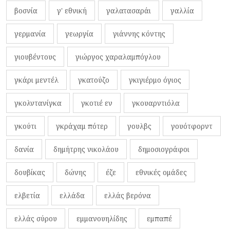
βοσνία
γ' εθνική
γαλατασαράι
γαλλία
γερμανία
γεωργία
γιάννης κόντης
γιουβέντους
γιώργος χαραλαμπόγλου
γκάρι μεντέλ
γκατούζο
γκιγιέρμο όγιος
γκολντανίγκα
γκοτιέ εν
γκουαρντιόλα
γκούτι
γκράχαμ πότερ
γουλβς
γουότφορντ
δανία
δημήτρης νικολάου
δημοσιογράφοι
δουβίκας
δώνης
έζε
εθνικές ομάδες
ελβετία
ελλάδα
ελλάς βερόνα
ελλάς σύρου
εμμανουηλίδης
εμπαπέ