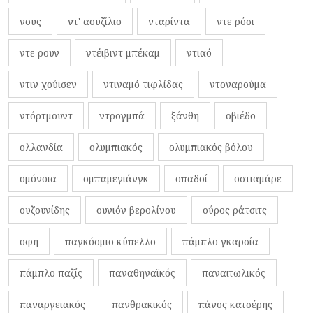
νους
ντ' αουζίλιο
νταρίντα
ντε ρόσι
ντε ρουν
ντέιβιντ μπέκαμ
ντιαό
ντιν χούισεν
ντιναμό τιφλίδας
ντοναρούμα
ντόρτμουντ
ντρογμπά
ξάνθη
οβιέδο
ολλανδία
ολυμπιακός
ολυμπιακός βόλου
ομόνοια
ομπαμεγιάνγκ
οπαδοί
οστιαμάρε
ουζουνίδης
ουνιόν βερολίνου
ούρος ράτσιτς
οφη
παγκόσμιο κύπελλο
πάμπλο γκαρσία
πάμπλο παζίς
παναθηναϊκός
παναιτωλικός
παναργειακός
πανθρακικός
πάνος κατσέρης