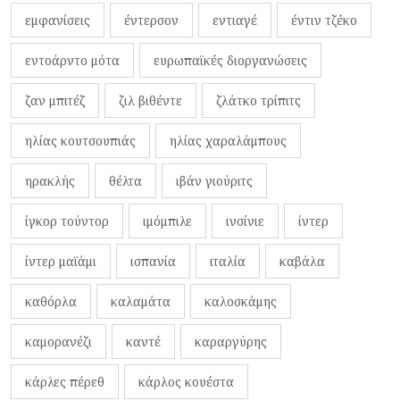
εμφανίσεις
έντερσον
εντιαγέ
έντιν τζέκο
εντοάρντο μότα
ευρωπαϊκές διοργανώσεις
ζαν μπιτέζ
ζιλ βιθέντε
ζλάτκο τρίπιτς
ηλίας κουτσουπιάς
ηλίας χαραλάμπους
ηρακλής
θέλτα
ιβάν γιούριτς
ίγκορ τούντορ
ιμόμπιλε
ινσίνιε
ίντερ
ίντερ μαϊάμι
ισπανία
ιταλία
καβάλα
καθόρλα
καλαμάτα
καλοσκάμης
καμορανέζι
καντέ
καραργύρης
κάρλες πέρεθ
κάρλος κουέστα