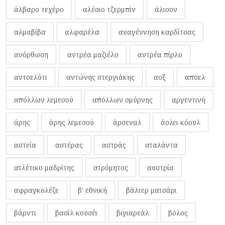
άλβαρο τεχέρο
αλέσιο τζερμπίν
άλισον
αλμαβίβα
αλφαρέλα
αναγέννηση καρδίτσας
ανόρθωση
αντρέα μαζιέλο
αντρέα πίρλο
αντσελότι
αντώνης στεργιάκης
αοξ
αποελ
απόλλων λεμεσού
απόλλων σμύρνης
αργεντινή
άρης
άρης λεμεσού
άρσεναλ
άσλει κόουλ
αστεία
αστέρας
αστράς
αταλάντα
ατλέτικο μαδρίτης
ατρόμητος
αυστρία
αφραγκολέζε
β' εθνική
βάλτερ ματσάρι
βάρντι
βασίλ κουσέι
βιγιαρεάλ
βόλος