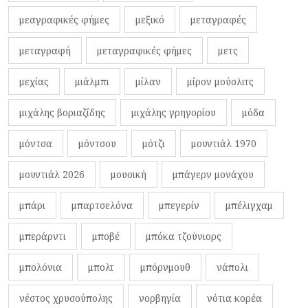
μεαγραφικές φήμες
μεξικό
μεταγραφές
μεταγραφή
μεταγραφικές φήμες
μετς
μεχίας
μιάλμπι
μίλαν
μίρον μούσλιτς
μιχάλης βοριαζίδης
μιχάλης γρηγορίου
μόδα
μόντσα
μόντσου
μότζι
μουντιάλ 1970
μουντιάλ 2026
μουσική
μπάγερν μονάχου
μπάρι
μπαρτσελόνα
μπεγερίν
μπέλιγχαμ
μπεράρντι
μποβέ
μπόκα τζούνιορς
μπολόνια
μπολτ
μπόρνμουθ
νάπολι
νέστος χρυσούπολης
νορβηγία
νότια κορέα