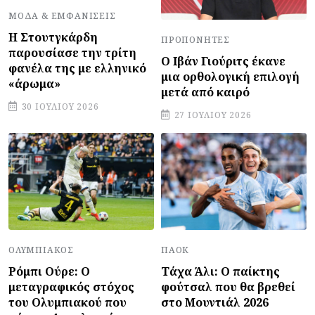
ΜΌΔΑ & ΕΜΦΑΝΊΣΕΙΣ
Η Στουτγκάρδη
ΠΡΟΠΟΝΗΤΈΣ
παρουσίασε την τρίτη
Ο Ιβάν Γιούριτς έκανε
φανέλα της με ελληνικό
μια ορθολογική επιλογή
«άρωμα»
μετά από καιρό
30 ΙΟΥΛΊΟΥ 2026
27 ΙΟΥΛΊΟΥ 2026
ΠΑΟΚ
ΟΛΥΜΠΙΑΚΌΣ
Τάχα Άλι: Ο παίκτης
Ρόμπι Ούρε: Ο
φούτσαλ που θα βρεθεί
μεταγραφικός στόχος
στο Μουντιάλ 2026
του Ολυμπιακού που