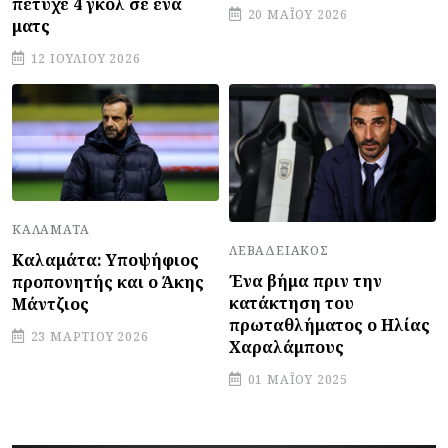
πέτυχε 4 γκολ σε ένα
20 ΜΑΪ́ΟΥ 2026
ματς
12 ΙΟΥΛΊΟΥ 2026
ΚΑΛΑΜΆΤΑ
ΛΕΒΑΔΕΙΑΚΌΣ
Καλαμάτα: Υποψήφιος
Ένα βήμα πριν την
προπονητής και ο Άκης
κατάκτηση του
Μάντζιος
πρωταθλήματος ο Ηλίας
23 ΜΑΡΤΊΟΥ 2026
Χαραλάμπους
01 ΜΑΪ́ΟΥ 2025