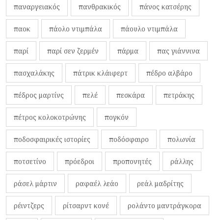
παναργειακός
πανθρακικός
πάνος κατσέρης
παοκ
πάολο ντιμπάλα
πάουλο ντιμπάλα
παρί
παρί σεν ζερμέν
πάρμα
πας γιάννινα
πασχαλάκης
πάτρικ κλάιφερτ
πέδρο αλβάρο
πέδρος μαρτίνς
πελέ
πεσκάρα
πετράκης
πέτρος κολοκοτρώνης
πογκόν
ποδοσφαιρικές ιστορίες
ποδόσφαιρο
πολωνία
ποτσετίνο
πρόεδροι
προπονητές
ράλλης
ράσελ μάρτιν
ραφαέλ λεάο
ρεάλ μαδρίτης
ρέιντζερς
ρίτσαρντ κονέ
ρολάντο μαντράγκορα