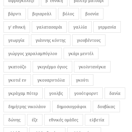
αφραγκολέζε
β' εθνική
βάλτερ ματσάρι
βάρντι
βιγιαρεάλ
βόλος
βοσνία
γ' εθνική
γαλατασαράι
γαλλία
γερμανία
γεωργία
γιάννης κόντης
γιουβέντους
γιώργος χαραλαμπόγλου
γκάρι μεντέλ
γκατούζο
γκιγιέρμο όγιος
γκολντανίγκα
γκοτιέ εν
γκουαρντιόλα
γκούτι
γκράχαμ πότερ
γουλβς
γουότφορντ
δανία
δημήτρης νικολάου
δημοσιογράφοι
δουβίκας
δώνης
έζε
εθνικές ομάδες
ελβετία