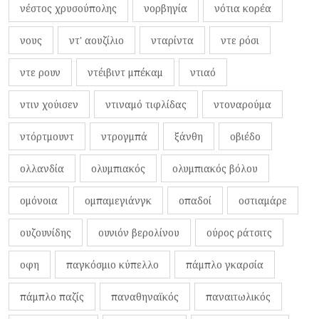
νέστος χρυσούπολης
νορβηγία
νότια κορέα
νους
ντ' αουζίλιο
νταρίντα
ντε ρόσι
ντε ρουν
ντέιβιντ μπέκαμ
ντιαό
ντιν χούισεν
ντιναμό τιφλίδας
ντοναρούμα
ντόρτμουντ
ντρογμπά
ξάνθη
οβιέδο
ολλανδία
ολυμπιακός
ολυμπιακός βόλου
ομόνοια
ομπαμεγιάνγκ
οπαδοί
οστιαμάρε
ουζουνίδης
ουνιόν βερολίνου
ούρος ράτσιτς
οφη
παγκόσμιο κύπελλο
πάμπλο γκαρσία
πάμπλο παζίς
παναθηναϊκός
παναιτωλικός