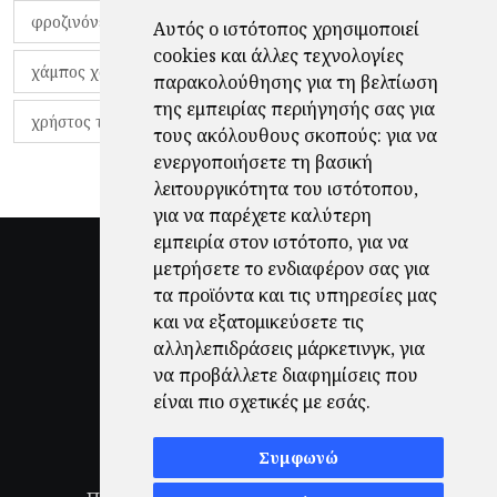
φροζινόνε
φωκικός
χαβίτο
Αυτός ο ιστότοπος χρησιμοποιεί
cookies και άλλες τεχνολογίες
χάμπος χαραλάμπους
χάρι πότερ
παρακολούθησης για τη βελτίωση
της εμπειρίας περιήγησής σας για
χρήστος τζόλης
τους ακόλουθους σκοπούς:
για να
ενεργοποιήσετε τη βασική
λειτουργικότητα του ιστότοπου
,
για να παρέχετε καλύτερη
εμπειρία στον ιστότοπο
,
για να
μετρήσετε το ενδιαφέρον σας για
τα προϊόντα και τις υπηρεσίες μας
και να εξατομικεύσετε τις
αλληλεπιδράσεις μάρκετινγκ
,
για
να προβάλλετε διαφημίσεις που
είναι πιο σχετικές με εσάς
.
Συμφωνώ