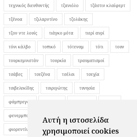
τεχνικός διευθυντής
τζανιόλο
τζάστιν κλαίφερτ
τζένοα
τζιλαρντίνο
τζολάκης
τζον ντε λουίς
τιάγκο μότα
τιερί ανρί
τόνι κάλβο
τοπικό
τότεναμ
τότι
τουν
τουρκεμνιστάν
τουρκία
τραυματισμοί
τσάβες
τσεζένα
τσέλσι
τσεχία
τσιβελεκίδης
τσιριγώτης
τυνησία
φάμπρεγας
φανέλες
φαντιγκά
φαρές
φενερμπαχτσέ
φερνάντο τόρες
φίλαθλοι
Αυτή η ιστοσελίδα
χρησιμοποιεί cookies
φιορεντίνα
φιρμίνο
φρανκ ντε μπουρ