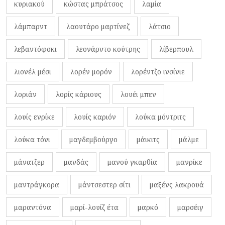
κυριακού
κώστας μπράτσος
λαμία
λάμπαρντ
λαουτάρο μαρτίνεζ
λάτσιο
λεβαντόφσκι
λεονάρντο κούτρης
λίβερπουλ
λιονέλ μέσι
λορέν μορόν
λορέντζο ινσίνιε
λοριάν
λορίς κάριους
λουέι μπεν
λουίς ενρίκε
λουίς καριόν
λούκα μόντριτς
λούκα τόνι
μαγδεμβούργο
μάικιτς
μάλμε
μάνατζερ
μανδάς
μανού γκαρθία
μανρίκε
μαντράγκορα
μάντσεστερ σίτι
μαξένς λακρουά
μαραντόνα
μαρί-λουίζ έτα
μαρκό
μαρσέιγ