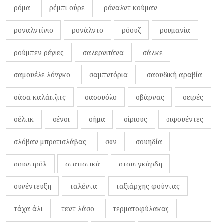
ρόμα
ρόμπι ούρε
ρόναλντ κούμαν
ροναλντίνιο
ρονάλντο
ρόουζ
ρουμανία
ρούμπεν ρέγιες
σαλερνιτάνα
σάλκε
σαμουέλε λόνγκο
σαμπντόρια
σαουδική αραβία
σάσα καλάιτζιτς
σασουόλο
σβάρνας
σειρές
σέλτικ
σένσι
σήμα
σίριους
σιφουέντες
σλόβαν μπρατισλάβας
σον
σουηδία
σουντιρόλ
στατιστικά
στουτγκάρδη
συνέντευξη
ταλέντα
ταξιάρχης φούντας
τάχα άλι
τεντ λάσο
τερματοφύλακας