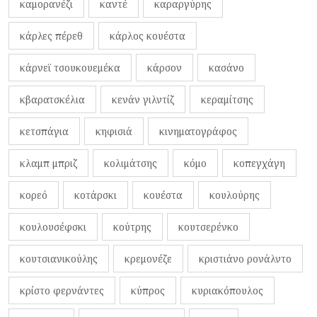
καμορανέζι
καντέ
καραργύρης
κάρλες πέρεθ
κάρλος κουέστα
κάρνεϊ τσουκουεμέκα
κάρσον
κασάνο
κβαρατσκέλια
κενάν γιλντίζ
κεραμίτσης
κετσπάγια
κηφισιά
κινηματογράφος
κλαμπ μπριζ
κολιμάτσης
κόμο
κοπεγχάγη
κορεό
κοτάρσκι
κουέστα
κουλούρης
κουλουσέφσκι
κούτρης
κουτσερένκο
κουτσιανικούλης
κρεμονέζε
κριστιάνο ρονάλντο
κρίστο φερνάντες
κύπρος
κυριακόπουλος