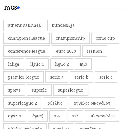
TAGS
athens kallithea
bundesliga
champions league
championship
como cup
conference league
euro 2020
fashion
laliga
ligue 1
ligue 2
mls
premier league
serie a
serie b
serie c
sports
superle
superleague
superleague 2
αβελίνο
άγγελος οικονόμου
αγγλία
άγιαξ
αεκ
αελ
αθανασιάδης
αθλέτικ μπιλμπάο
αιγάλεω
άκης ζήκος