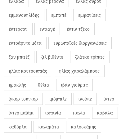
ελλάδα
ελλάς βερόνα
ελλάς σύρου
εμμανουηλίδης
εμπαπέ
εμφανίσεις
έντερσον
εντιαγέ
έντιν τζέκο
εντοάρντο μότα
ευρωπαϊκές διοργανώσεις
ζαν μπιτέζ
ζιλ βιθέντε
ζλάτκο τρίπιτς
ηλίας κουτσουπιάς
ηλίας χαραλάμπους
ηρακλής
θέλτα
ιβάν γιούριτς
ίγκορ τούντορ
ιμόμπιλε
ινσίνιε
ίντερ
ίντερ μαϊάμι
ισπανία
ιταλία
καβάλα
καθόρλα
καλαμάτα
καλοσκάμης