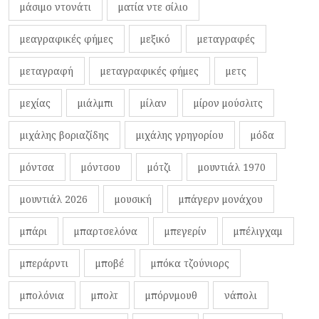
μάσιμο ντονάτι
ματία ντε σίλιο
μεαγραφικές φήμες
μεξικό
μεταγραφές
μεταγραφή
μεταγραφικές φήμες
μετς
μεχίας
μιάλμπι
μίλαν
μίρον μούσλιτς
μιχάλης βοριαζίδης
μιχάλης γρηγορίου
μόδα
μόντσα
μόντσου
μότζι
μουντιάλ 1970
μουντιάλ 2026
μουσική
μπάγερν μονάχου
μπάρι
μπαρτσελόνα
μπεγερίν
μπέλιγχαμ
μπεράρντι
μποβέ
μπόκα τζούνιορς
μπολόνια
μπολτ
μπόρνμουθ
νάπολι