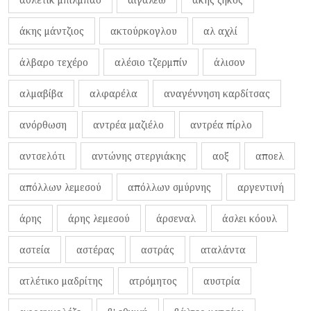
άκης μάντζιος
ακτούρκογλου
αλ αχλί
άλβαρο τεχέρο
αλέσιο τζερμπίν
άλισον
αλμαβίβα
αλφαρέλα
αναγέννηση καρδίτσας
ανόρθωση
αντρέα μαζιέλο
αντρέα πίρλο
αντσελότι
αντώνης στεργιάκης
αοξ
αποελ
απόλλων λεμεσού
απόλλων σμύρνης
αργεντινή
άρης
άρης λεμεσού
άρσεναλ
άσλει κόουλ
αστεία
αστέρας
αστράς
αταλάντα
ατλέτικο μαδρίτης
ατρόμητος
αυστρία