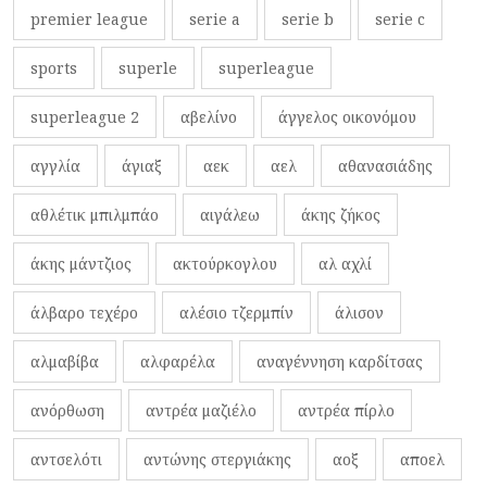
premier league
serie a
serie b
serie c
sports
superle
superleague
superleague 2
αβελίνο
άγγελος οικονόμου
αγγλία
άγιαξ
αεκ
αελ
αθανασιάδης
αθλέτικ μπιλμπάο
αιγάλεω
άκης ζήκος
άκης μάντζιος
ακτούρκογλου
αλ αχλί
άλβαρο τεχέρο
αλέσιο τζερμπίν
άλισον
αλμαβίβα
αλφαρέλα
αναγέννηση καρδίτσας
ανόρθωση
αντρέα μαζιέλο
αντρέα πίρλο
αντσελότι
αντώνης στεργιάκης
αοξ
αποελ