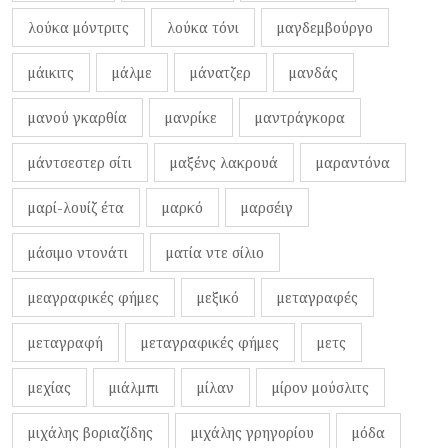
λούκα μόντριτς
λούκα τόνι
μαγδεμβούργο
μάικιτς
μάλμε
μάνατζερ
μανδάς
μανού γκαρθία
μανρίκε
μαντράγκορα
μάντσεστερ σίτι
μαξένς λακρουά
μαραντόνα
μαρί-λουίζ έτα
μαρκό
μαρσέιγ
μάσιμο ντονάτι
ματία ντε σίλιο
μεαγραφικές φήμες
μεξικό
μεταγραφές
μεταγραφή
μεταγραφικές φήμες
μετς
μεχίας
μιάλμπι
μίλαν
μίρον μούσλιτς
μιχάλης βοριαζίδης
μιχάλης γρηγορίου
μόδα