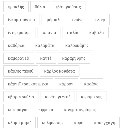
ηρακλής
θέλτα
ιβάν γιούριτς
ίγκορ τούντορ
ιμόμπιλε
ινσίνιε
ίντερ
ίντερ μαϊάμι
ισπανία
ιταλία
καβάλα
καθόρλα
καλαμάτα
καλοσκάμης
καμορανέζι
καντέ
καραργύρης
κάρλες πέρεθ
κάρλος κουέστα
κάρνεϊ τσουκουεμέκα
κάρσον
κασάνο
κβαρατσκέλια
κενάν γιλντίζ
κεραμίτσης
κετσπάγια
κηφισιά
κινηματογράφος
κλαμπ μπριζ
κολιμάτσης
κόμο
κοπεγχάγη