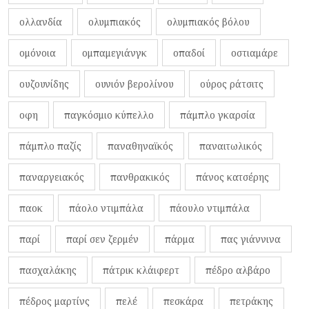
ολλανδία
ολυμπιακός
ολυμπιακός βόλου
ομόνοια
ομπαμεγιάνγκ
οπαδοί
οστιαμάρε
ουζουνίδης
ουνιόν βερολίνου
ούρος ράτσιτς
οφη
παγκόσμιο κύπελλο
πάμπλο γκαρσία
πάμπλο παζίς
παναθηναϊκός
παναιτωλικός
παναργειακός
πανθρακικός
πάνος κατσέρης
παοκ
πάολο ντιμπάλα
πάουλο ντιμπάλα
παρί
παρί σεν ζερμέν
πάρμα
πας γιάννινα
πασχαλάκης
πάτρικ κλάιφερτ
πέδρο αλβάρο
πέδρος μαρτίνς
πελέ
πεσκάρα
πετράκης