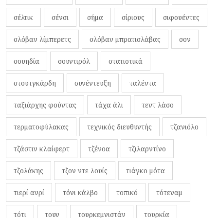
σέλτικ
σένσι
σήμα
σίριους
σιφουέντες
σλόβαν λίμπερετς
σλόβαν μπρατισλάβας
σον
σουηδία
σουντιρόλ
στατιστικά
στουτγκάρδη
συνέντευξη
ταλέντα
ταξιάρχης φούντας
τάχα άλι
τεντ λάσο
τερματοφύλακας
τεχνικός διευθυντής
τζανιόλο
τζάστιν κλαίφερτ
τζένοα
τζιλαρντίνο
τζολάκης
τζον ντε λουίς
τιάγκο μότα
τιερί ανρί
τόνι κάλβο
τοπικό
τότεναμ
τότι
τουν
τουρκεμνιστάν
τουρκία