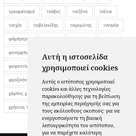
τραυματισμοί
τσάβες
τσεζένα
τσέλσι
τσεχία
τσιβελεκίδης
τσιριγώτης
τυνησία
φάμπρεγας
φανέλες
φαντιγκά
φαρές
φενερμπαχτσέ
φερνάντο τόρες
φίλαθλοι
Αυτή η ιστοσελίδα
χρησιμοποιεί cookies
φιορεντίνα
φιρμίνο
φρανκ ντε μπουρ
φροζινόνε
φωκικός
χαβίτο
Αυτός ο ιστότοπος χρησιμοποιεί
cookies και άλλες τεχνολογίες
χάμπος χαραλάμπους
χάρι πότερ
παρακολούθησης για τη βελτίωση
της εμπειρίας περιήγησής σας για
χρήστος τζόλης
τους ακόλουθους σκοπούς:
για να
ενεργοποιήσετε τη βασική
λειτουργικότητα του ιστότοπου
,
για να παρέχετε καλύτερη