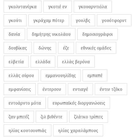
γκολντανίγκα
γκοτιέ εν
γκουαρντιόλα
γκούτι
γκράχαμ πότερ
γουλβς
γουότφορντ
δανία
δημήτρης νικολάου
δημοσιογράφοι
δουβίκας
δώνης
έζε
εθνικές ομάδες
ελβετία
ελλάδα
ελλάς βερόνα
ελλάς σύρου
εμμανουηλίδης
εμπαπέ
εμφανίσεις
έντερσον
εντιαγέ
έντιν τζέκο
εντοάρντο μότα
ευρωπαϊκές διοργανώσεις
ζαν μπιτέζ
ζιλ βιθέντε
ζλάτκο τρίπιτς
ηλίας κουτσουπιάς
ηλίας χαραλάμπους