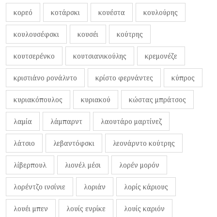
κορεό
κοτάρσκι
κουέστα
κουλούρης
κουλουσέφσκι
κουσέι
κούτρης
κουτσερένκο
κουτσιανικούλης
κρεμονέζε
κριστιάνο ρονάλντο
κρίστο φερνάντες
κύπρος
κυριακόπουλος
κυριακού
κώστας μπράτσος
λαμία
λάμπαρντ
λαουτάρο μαρτίνεζ
λάτσιο
λεβαντόφσκι
λεονάρντο κούτρης
λίβερπουλ
λιονέλ μέσι
λορέν μορόν
λορέντζο ινσίνιε
λοριάν
λορίς κάριους
λουέι μπεν
λουίς ενρίκε
λουίς καριόν