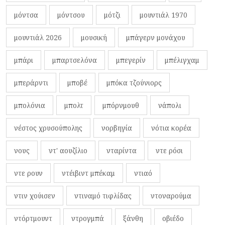
μόντσα
μόντσου
μότζι
μουντιάλ 1970
μουντιάλ 2026
μουσική
μπάγερν μονάχου
μπάρι
μπαρτσελόνα
μπεγερίν
μπέλιγχαμ
μπεράρντι
μποβέ
μπόκα τζούνιορς
μπολόνια
μπολτ
μπόρνμουθ
νάπολι
νέστος χρυσούπολης
νορβηγία
νότια κορέα
νους
ντ' αουζίλιο
νταρίντα
ντε ρόσι
ντε ρουν
ντέιβιντ μπέκαμ
ντιαό
ντιν χούισεν
ντιναμό τιφλίδας
ντοναρούμα
ντόρτμουντ
ντρογμπά
ξάνθη
οβιέδο