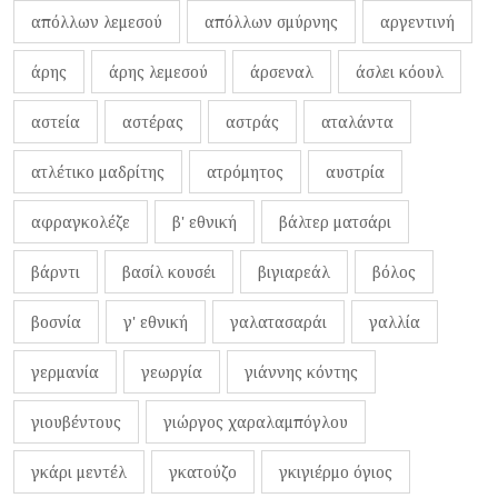
απόλλων λεμεσού
απόλλων σμύρνης
αργεντινή
άρης
άρης λεμεσού
άρσεναλ
άσλει κόουλ
αστεία
αστέρας
αστράς
αταλάντα
ατλέτικο μαδρίτης
ατρόμητος
αυστρία
αφραγκολέζε
β' εθνική
βάλτερ ματσάρι
βάρντι
βασίλ κουσέι
βιγιαρεάλ
βόλος
βοσνία
γ' εθνική
γαλατασαράι
γαλλία
γερμανία
γεωργία
γιάννης κόντης
γιουβέντους
γιώργος χαραλαμπόγλου
γκάρι μεντέλ
γκατούζο
γκιγιέρμο όγιος