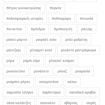
πέτρος κολοκοτρώνης
πογκόν
ποδοσφαιρικές ιστορίες
ποδόσφαιρο
πολωνία
ποτσετίνο
πρόεδροι
προπονητές
ράλλης
ράσελ μάρτιν
ραφαέλ λεάο
ρεάλ μαδρίτης
ρέιντζερς
ρίτσαρντ κονέ
ρολάντο μαντράγκορα
ρόμα
ρόμπι ούρε
ρόναλντ κούμαν
ροναλντίνιο
ρονάλντο
ρόουζ
ρουμανία
ρούμπεν ρέγιες
σαλερνιτάνα
σάλκε
σαμουέλε λόνγκο
σαμπντόρια
σαουδική αραβία
σάσα καλάιτζιτς
σασουόλο
σβάρνας
σειρές