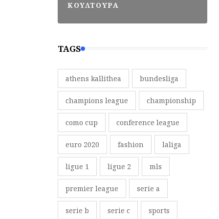
ΚΟΥΛΤΟΥΡΑ
TAGS
athens kallithea
bundesliga
champions league
championship
como cup
conference league
euro 2020
fashion
laliga
ligue 1
ligue 2
mls
premier league
serie a
serie b
serie c
sports