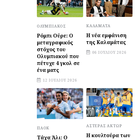
ΚΑΛΑΜΆΤΑ
ΟΛΥΜΠΙΑΚΌΣ
Η νέα εμφάνιση
Ρόμπι Ούρε: Ο
της Καλαμάτας
μεταγραφικός
στόχος του
06 ΙΟΥΛΊΟΥ 2026
Ολυμπιακού που
πέτυχε 4 γκολ σε
ένα ματς
12 ΙΟΥΛΊΟΥ 2026
ΑΣΤΈΡΑΣ ΆΚΤΩΡ
ΠΑΟΚ
Η κουλτούρα των
Τάχα Άλι: Ο