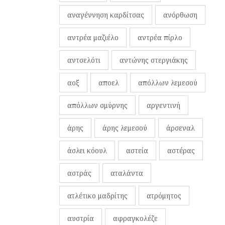
αναγέννηση καρδίτσας
ανόρθωση
αντρέα μαζιέλο
αντρέα πίρλο
αντσελότι
αντώνης στεργιάκης
αοξ
αποελ
απόλλων λεμεσού
απόλλων σμύρνης
αργεντινή
άρης
άρης λεμεσού
άρσεναλ
άσλει κόουλ
αστεία
αστέρας
αστράς
αταλάντα
ατλέτικο μαδρίτης
ατρόμητος
αυστρία
αφραγκολέζε