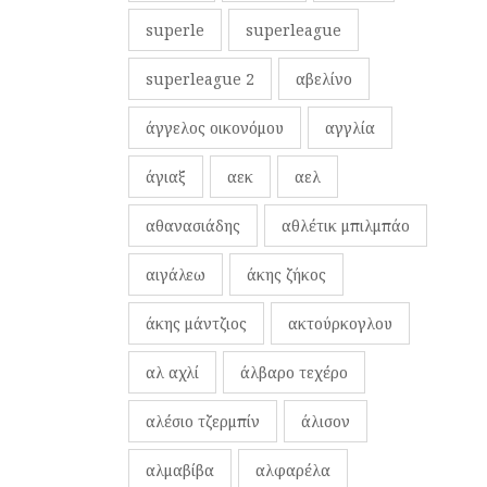
superle
superleague
superleague 2
αβελίνο
άγγελος οικονόμου
αγγλία
άγιαξ
αεκ
αελ
αθανασιάδης
αθλέτικ μπιλμπάο
αιγάλεω
άκης ζήκος
άκης μάντζιος
ακτούρκογλου
αλ αχλί
άλβαρο τεχέρο
αλέσιο τζερμπίν
άλισον
αλμαβίβα
αλφαρέλα