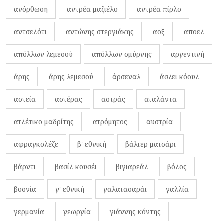
ανόρθωση
αντρέα μαζιέλο
αντρέα πίρλο
αντσελότι
αντώνης στεργιάκης
αοξ
αποελ
απόλλων λεμεσού
απόλλων σμύρνης
αργεντινή
άρης
άρης λεμεσού
άρσεναλ
άσλει κόουλ
αστεία
αστέρας
αστράς
αταλάντα
ατλέτικο μαδρίτης
ατρόμητος
αυστρία
αφραγκολέζε
β' εθνική
βάλτερ ματσάρι
βάρντι
βασίλ κουσέι
βιγιαρεάλ
βόλος
βοσνία
γ' εθνική
γαλατασαράι
γαλλία
γερμανία
γεωργία
γιάννης κόντης