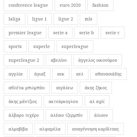
conference league
euro 2020
fashion
laliga
ligue 1
ligue 2
mls
premier league
serie a
serie b
serie c
sports
superle
superleague
superleague 2
αβελίνο
άγγελος οικονόμου
αγγλία
άγιαξ
αεκ
αελ
αθανασιάδης
αθλέτικ μπιλμπάο
αιγάλεω
άκης ζήκος
άκης μάντζιος
ακτούρκογλου
αλ αχλί
άλβαρο τεχέρο
αλέσιο τζερμπίν
άλισον
αλμαβίβα
αλφαρέλα
αναγέννηση καρδίτσας