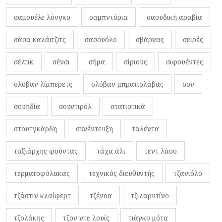
σαμουέλε λόνγκο
σαμπντόρια
σαουδική αραβία
σάσα καλάιτζιτς
σασουόλο
σβάρνας
σειρές
σέλτικ
σένσι
σήμα
σίριους
σιφουέντες
σλόβαν λίμπερετς
σλόβαν μπρατισλάβας
σον
σουηδία
σουντιρόλ
στατιστικά
στουτγκάρδη
συνέντευξη
ταλέντα
ταξιάρχης φούντας
τάχα άλι
τεντ λάσο
τερματοφύλακας
τεχνικός διευθυντής
τζανιόλο
τζάστιν κλαίφερτ
τζένοα
τζιλαρντίνο
τζολάκης
τζον ντε λουίς
τιάγκο μότα