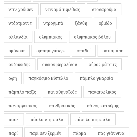
ντιν χούισεν
ντιναμό τιφλίδας
ντοναρούμα
ντόρτμουντ
ντρογμπά
ξάνθη
οβιέδο
ολλανδία
ολυμπιακός
ολυμπιακός βόλου
ομόνοια
ομπαμεγιάνγκ
οπαδοί
οστιαμάρε
ουζουνίδης
ουνιόν βερολίνου
ούρος ράτσιτς
οφη
παγκόσμιο κύπελλο
πάμπλο γκαρσία
πάμπλο παζίς
παναθηναϊκός
παναιτωλικός
παναργειακός
πανθρακικός
πάνος κατσέρης
παοκ
πάολο ντιμπάλα
πάουλο ντιμπάλα
παρί
παρί σεν ζερμέν
πάρμα
πας γιάννινα