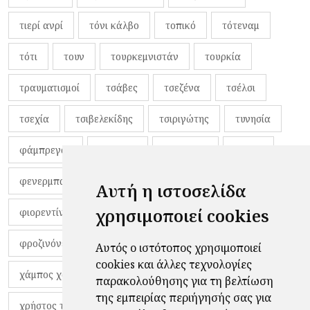
τιερί ανρί
τόνι κάλβο
τοπικό
τότεναμ
τότι
τουν
τουρκεμνιστάν
τουρκία
τραυματισμοί
τσάβες
τσεζένα
τσέλσι
τσεχία
τσιβελεκίδης
τσιριγώτης
τυνησία
φάμπρεγας
φανέλες
φαντιγκά
φαρές
φενερμπαχτσέ
φερνάντο τόρες
φίλαθλοι
Αυτή η ιστοσελίδα
χρησιμοποιεί cookies
φιορεντίνα
φιρμίνο
φρανκ ντε μπουρ
φροζινόνε
φωκικός
χαβίτο
Αυτός ο ιστότοπος χρησιμοποιεί
cookies και άλλες τεχνολογίες
χάμπος χαραλάμπους
χάρι πότερ
παρακολούθησης για τη βελτίωση
της εμπειρίας περιήγησής σας για
χρήστος τζόλης