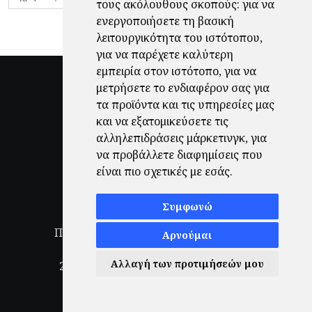
τους ακόλουθους σκοπούς:
για να
ενεργοποιήσετε τη βασική
λειτουργικότητα του ιστότοπου
,
για να παρέχετε καλύτερη
εμπειρία στον ιστότοπο
,
για να
μετρήσετε το ενδιαφέρον σας για
τα προϊόντα και τις υπηρεσίες μας
και να εξατομικεύσετε τις
αλληλεπιδράσεις μάρκετινγκ
,
για
να προβάλλετε διαφημίσεις που
είναι πιο σχετικές με εσάς
.
Συμφωνώ
Πολιτική Απορρήτου
|
Όροι Χρήσης
|
Αρνούμαι
Ενημέρωση προτιμήσεων cookies
Αλλαγή των προτιμήσεών μου
2026
© Finale.gr All Rights Reserved