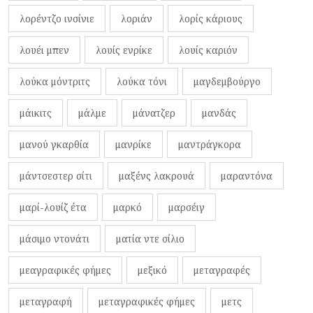
λορέντζο ινσίνιε
λοριάν
λορίς κάριους
λουέι μπεν
λουίς ενρίκε
λουίς καριόν
λούκα μόντριτς
λούκα τόνι
μαγδεμβούργο
μάικιτς
μάλμε
μάνατζερ
μανδάς
μανού γκαρθία
μανρίκε
μαντράγκορα
μάντσεστερ σίτι
μαξένς λακρουά
μαραντόνα
μαρί-λουίζ έτα
μαρκό
μαρσέιγ
μάσιμο ντονάτι
ματία ντε σίλιο
μεαγραφικές φήμες
μεξικό
μεταγραφές
μεταγραφή
μεταγραφικές φήμες
μετς