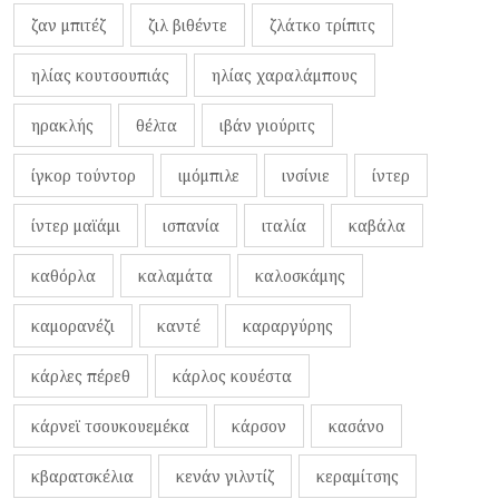
ζαν μπιτέζ
ζιλ βιθέντε
ζλάτκο τρίπιτς
ηλίας κουτσουπιάς
ηλίας χαραλάμπους
ηρακλής
θέλτα
ιβάν γιούριτς
ίγκορ τούντορ
ιμόμπιλε
ινσίνιε
ίντερ
ίντερ μαϊάμι
ισπανία
ιταλία
καβάλα
καθόρλα
καλαμάτα
καλοσκάμης
καμορανέζι
καντέ
καραργύρης
κάρλες πέρεθ
κάρλος κουέστα
κάρνεϊ τσουκουεμέκα
κάρσον
κασάνο
κβαρατσκέλια
κενάν γιλντίζ
κεραμίτσης