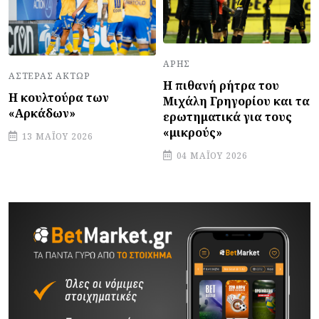
ΆΡΗΣ
ΑΣΤΈΡΑΣ ΆΚΤΩΡ
Η πιθανή ρήτρα του
Η κουλτούρα των
Μιχάλη Γρηγορίου και τα
«Αρκάδων»
ερωτηματικά για τους
«μικρούς»
13 ΜΑΪ́ΟΥ 2026
04 ΜΑΪ́ΟΥ 2026