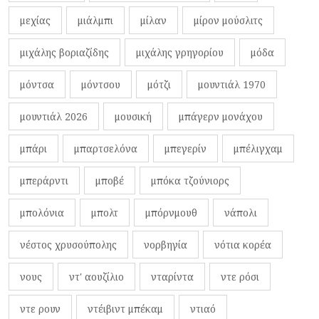
μεχίας
μιάλμπι
μίλαν
μίρον μούσλιτς
μιχάλης βοριαζίδης
μιχάλης γρηγορίου
μόδα
μόντσα
μόντσου
μότζι
μουντιάλ 1970
μουντιάλ 2026
μουσική
μπάγερν μονάχου
μπάρι
μπαρτσελόνα
μπεγερίν
μπέλιγχαμ
μπεράρντι
μποβέ
μπόκα τζούνιορς
μπολόνια
μπολτ
μπόρνμουθ
νάπολι
νέστος χρυσούπολης
νορβηγία
νότια κορέα
νους
ντ' αουζίλιο
νταρίντα
ντε ρόσι
ντε ρουν
ντέιβιντ μπέκαμ
ντιαό