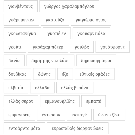
γιουβέντους
γιώργος χαραλαμπόγλου
γκάρι μεντέλ
γκατούζο
γκιγιέρμο όγιος
γκολντανίγκα
γκοτιέ εν
γκουαρντιόλα
γκούτι
γκράχαμ πότερ
γουλβς
γουότφορντ
δανία
δημήτρης νικολάου
δημοσιογράφοι
δουβίκας
δώνης
έζε
εθνικές ομάδες
ελβετία
ελλάδα
ελλάς βερόνα
ελλάς σύρου
εμμανουηλίδης
εμπαπέ
εμφανίσεις
έντερσον
εντιαγέ
έντιν τζέκο
εντοάρντο μότα
ευρωπαϊκές διοργανώσεις