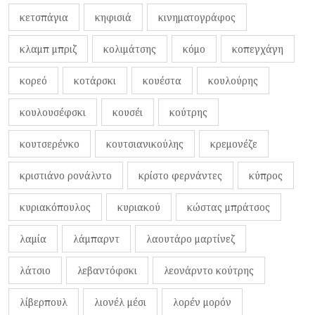
κετσπάγια
κηφισιά
κινηματογράφος
κλαμπ μπριζ
κολιμάτσης
κόμο
κοπεγχάγη
κορεό
κοτάρσκι
κουέστα
κουλούρης
κουλουσέφσκι
κουσέι
κούτρης
κουτσερένκο
κουτσιανικούλης
κρεμονέζε
κριστιάνο ρονάλντο
κρίστο φερνάντες
κύπρος
κυριακόπουλος
κυριακού
κώστας μπράτσος
λαμία
λάμπαρντ
λαουτάρο μαρτίνεζ
λάτσιο
λεβαντόφσκι
λεονάρντο κούτρης
λίβερπουλ
λιονέλ μέσι
λορέν μορόν