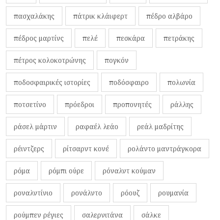
πασχαλάκης
πάτρικ κλάιφερτ
πέδρο αλβάρο
πέδρος μαρτίνς
πελέ
πεσκάρα
πετράκης
πέτρος κολοκοτρώνης
πογκόν
ποδοσφαιρικές ιστορίες
ποδόσφαιρο
πολωνία
ποτσετίνο
πρόεδροι
προπονητές
ράλλης
ράσελ μάρτιν
ραφαέλ λεάο
ρεάλ μαδρίτης
ρέιντζερς
ρίτσαρντ κονέ
ρολάντο μαντράγκορα
ρόμα
ρόμπι ούρε
ρόναλντ κούμαν
ροναλντίνιο
ρονάλντο
ρόουζ
ρουμανία
ρούμπεν ρέγιες
σαλερνιτάνα
σάλκε