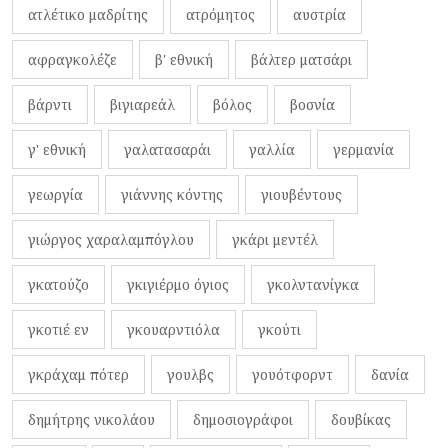
ατλέτικο μαδρίτης
ατρόμητος
αυστρία
αφραγκολέζε
β' εθνική
βάλτερ ματσάρι
βάρντι
βιγιαρεάλ
βόλος
βοσνία
γ' εθνική
γαλατασαράι
γαλλία
γερμανία
γεωργία
γιάννης κόντης
γιουβέντους
γιώργος χαραλαμπόγλου
γκάρι μεντέλ
γκατούζο
γκιγιέρμο όγιος
γκολντανίγκα
γκοτιέ εν
γκουαρντιόλα
γκούτι
γκράχαμ πότερ
γουλβς
γουότφορντ
δανία
δημήτρης νικολάου
δημοσιογράφοι
δουβίκας