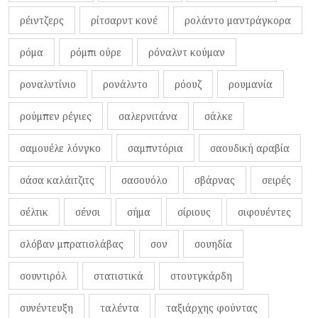
ρέιντζερς
ρίτσαρντ κονέ
ρολάντο μαντράγκορα
ρόμα
ρόμπι ούρε
ρόναλντ κούμαν
ροναλντίνιο
ρονάλντο
ρόουζ
ρουμανία
ρούμπεν ρέγιες
σαλερνιτάνα
σάλκε
σαμουέλε λόνγκο
σαμπντόρια
σαουδική αραβία
σάσα καλάιτζιτς
σασουόλο
σβάρνας
σειρές
σέλτικ
σένσι
σήμα
σίριους
σιφουέντες
σλόβαν μπρατισλάβας
σον
σουηδία
σουντιρόλ
στατιστικά
στουτγκάρδη
συνέντευξη
ταλέντα
ταξιάρχης φούντας