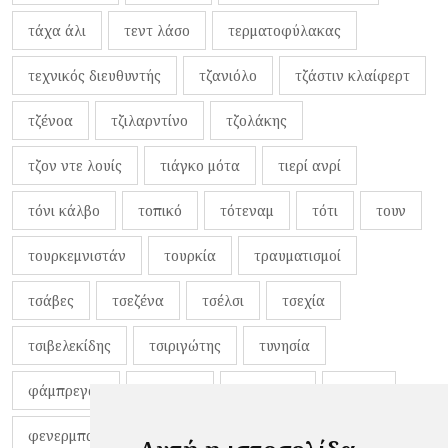
τάχα άλι
τεντ λάσο
τερματοφύλακας
τεχνικός διευθυντής
τζανιόλο
τζάστιν κλαίφερτ
τζένοα
τζιλαρντίνο
τζολάκης
τζον ντε λουίς
τιάγκο μότα
τιερί ανρί
τόνι κάλβο
τοπικό
τότεναμ
τότι
τουν
τουρκεμνιστάν
τουρκία
τραυματισμοί
τσάβες
τσεζένα
τσέλσι
τσεχία
τσιβελεκίδης
τσιριγώτης
τυνησία
φάμπρεγας
φανέλες
φαντιγκά
φαρές
φενερμπαχτσέ
φερνάντο τόρες
φίλαθλοι