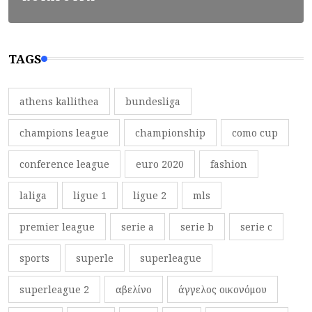
TAGS
athens kallithea
bundesliga
champions league
championship
como cup
conference league
euro 2020
fashion
laliga
ligue 1
ligue 2
mls
premier league
serie a
serie b
serie c
sports
superle
superleague
superleague 2
αβελίνο
άγγελος οικονόμου