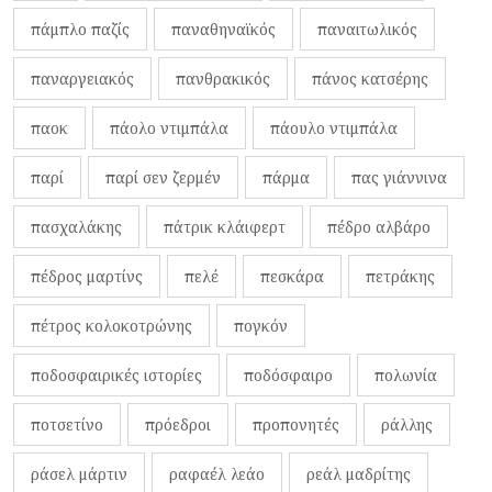
πάμπλο παζίς
παναθηναϊκός
παναιτωλικός
παναργειακός
πανθρακικός
πάνος κατσέρης
παοκ
πάολο ντιμπάλα
πάουλο ντιμπάλα
παρί
παρί σεν ζερμέν
πάρμα
πας γιάννινα
πασχαλάκης
πάτρικ κλάιφερτ
πέδρο αλβάρο
πέδρος μαρτίνς
πελέ
πεσκάρα
πετράκης
πέτρος κολοκοτρώνης
πογκόν
ποδοσφαιρικές ιστορίες
ποδόσφαιρο
πολωνία
ποτσετίνο
πρόεδροι
προπονητές
ράλλης
ράσελ μάρτιν
ραφαέλ λεάο
ρεάλ μαδρίτης