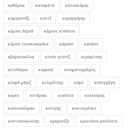
καθόρλα
καλαμάτα
καλοσκάμης
καμορανέζι
καντέ
καραργύρης
κάρλες πέρεθ
κάρλος κουέστα
κάρνεϊ τσουκουεμέκα
κάρσον
κασάνο
κβαρατσκέλια
κενάν γιλντίζ
κεραμίτσης
κετσπάγια
κηφισιά
κινηματογράφος
κλαμπ μπριζ
κολιμάτσης
κόμο
κοπεγχάγη
κορεό
κοτάρσκι
κουέστα
κουλούρης
κουλουσέφσκι
κούτρης
κουτσερένκο
κουτσιανικούλης
κρεμονέζε
κριστιάνο ρονάλντο