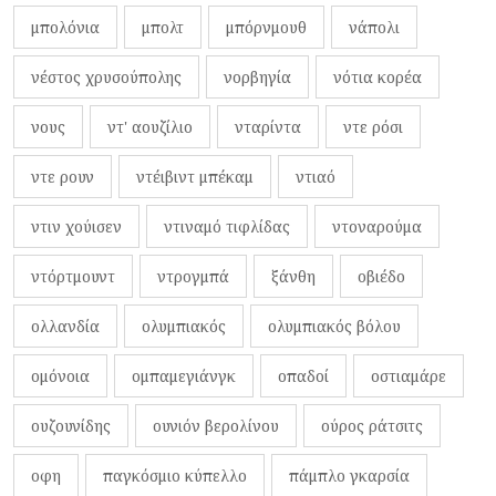
μπολόνια
μπολτ
μπόρνμουθ
νάπολι
νέστος χρυσούπολης
νορβηγία
νότια κορέα
νους
ντ' αουζίλιο
νταρίντα
ντε ρόσι
ντε ρουν
ντέιβιντ μπέκαμ
ντιαό
ντιν χούισεν
ντιναμό τιφλίδας
ντοναρούμα
ντόρτμουντ
ντρογμπά
ξάνθη
οβιέδο
ολλανδία
ολυμπιακός
ολυμπιακός βόλου
ομόνοια
ομπαμεγιάνγκ
οπαδοί
οστιαμάρε
ουζουνίδης
ουνιόν βερολίνου
ούρος ράτσιτς
οφη
παγκόσμιο κύπελλο
πάμπλο γκαρσία