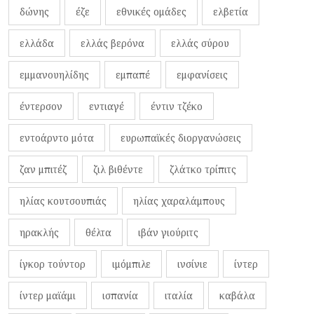
δώνης
έζε
εθνικές ομάδες
ελβετία
ελλάδα
ελλάς βερόνα
ελλάς σύρου
εμμανουηλίδης
εμπαπέ
εμφανίσεις
έντερσον
εντιαγέ
έντιν τζέκο
εντοάρντο μότα
ευρωπαϊκές διοργανώσεις
ζαν μπιτέζ
ζιλ βιθέντε
ζλάτκο τρίπιτς
ηλίας κουτσουπιάς
ηλίας χαραλάμπους
ηρακλής
θέλτα
ιβάν γιούριτς
ίγκορ τούντορ
ιμόμπιλε
ινσίνιε
ίντερ
ίντερ μαϊάμι
ισπανία
ιταλία
καβάλα