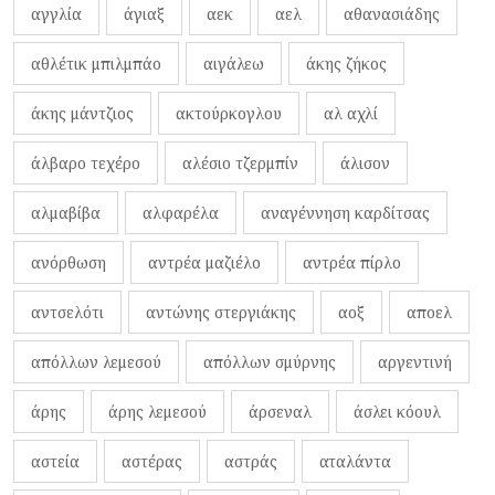
αγγλία
άγιαξ
αεκ
αελ
αθανασιάδης
αθλέτικ μπιλμπάο
αιγάλεω
άκης ζήκος
άκης μάντζιος
ακτούρκογλου
αλ αχλί
άλβαρο τεχέρο
αλέσιο τζερμπίν
άλισον
αλμαβίβα
αλφαρέλα
αναγέννηση καρδίτσας
ανόρθωση
αντρέα μαζιέλο
αντρέα πίρλο
αντσελότι
αντώνης στεργιάκης
αοξ
αποελ
απόλλων λεμεσού
απόλλων σμύρνης
αργεντινή
άρης
άρης λεμεσού
άρσεναλ
άσλει κόουλ
αστεία
αστέρας
αστράς
αταλάντα