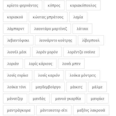
κρίστο φερνάντες
κύπρος
κυριακόπουλος
κυριακού
κώστας μπράτσος
λαμία
λάμπαρντ
λαουτάρο μαρτίνεζ
λάτσιο
λεβαντόφσκι
λεονάρντο κούτρης
λίβερπουλ
λιονέλ μέσι
λορέν μορόν
λορέντζο ινσίνιε
λοριάν
λορίς κάριους
λουέι μπεν
λουίς ενρίκε
λουίς καριόν
λούκα μόντριτς
λούκα τόνι
μαγδεμβούργο
μάικιτς
μάλμε
μάνατζερ
μανδάς
μανού γκαρθία
μανρίκε
μαντράγκορα
μάντσεστερ σίτι
μαξένς λακρουά