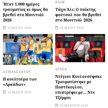
ΠΑΟΚ
Ήταν 1.000 ημέρες
Τάχα Άλι: Ο παίκτης
τραυματίας κι όμως θα
φούτσαλ που θα βρεθεί
βρεθεί στο Μουντιάλ
στο Μουντιάλ 2026
2026
20 ΜΑΪ́ΟΥ 2026
21 ΜΑΪ́ΟΥ 2026
ΑΓΓΛΊΑ
ΑΣΤΈΡΑΣ ΆΚΤΩΡ
Ντέγιαν Κουλουσέφσκι:
Η κουλτούρα των
Τραυματίστηκε με
«Αρκάδων»
Ποστέκογλου,
επιστρέφει με... Ντε
13 ΜΑΪ́ΟΥ 2026
Τζέρμπι
30 ΜΑΡΤΊΟΥ 2026