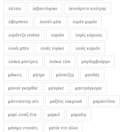
λάτσιο
λεβαντόφσκι
λεονάρντο κούτρης
λίβερπουλ
λιονέλ μέσι
λορέν μορόν
λορέντζο ινσίνιε
λοριάν
λορίς κάριους
λουέι μπεν
λουίς ενρίκε
λουίς καριόν
λούκα μόντριτς
λούκα τόνι
μαγδεμβούργο
μάικιτς
μάλμε
μάνατζερ
μανδάς
μανού γκαρθία
μανρίκε
μαντράγκορα
μάντσεστερ σίτι
μαξένς λακρουά
μαραντόνα
μαρί-λουίζ έτα
μαρκό
μαρσέιγ
μάσιμο ντονάτι
ματία ντε σίλιο