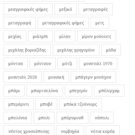
μεαγραφικές φήμες
μεξικό
μεταγραφές
μεταγραφή
μεταγραφικές φήμες
μετς
μεχίας
μιάλμπι
μίλαν
μίρον μούσλιτς
μιχάλης βοριαζίδης
μιχάλης γρηγορίου
μόδα
μόντσα
μόντσου
μότζι
μουντιάλ 1970
μουντιάλ 2026
μουσική
μπάγερν μονάχου
μπάρι
μπαρτσελόνα
μπεγερίν
μπέλιγχαμ
μπεράρντι
μποβέ
μπόκα τζούνιορς
μπολόνια
μπολτ
μπόρνμουθ
νάπολι
νέστος χρυσούπολης
νορβηγία
νότια κορέα