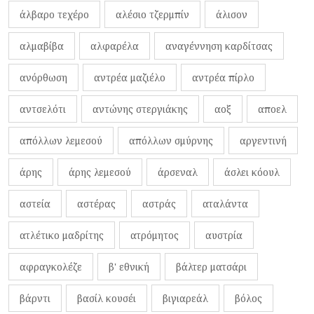
άλβαρο τεχέρο
αλέσιο τζερμπίν
άλισον
αλμαβίβα
αλφαρέλα
αναγέννηση καρδίτσας
ανόρθωση
αντρέα μαζιέλο
αντρέα πίρλο
αντσελότι
αντώνης στεργιάκης
αοξ
αποελ
απόλλων λεμεσού
απόλλων σμύρνης
αργεντινή
άρης
άρης λεμεσού
άρσεναλ
άσλει κόουλ
αστεία
αστέρας
αστράς
αταλάντα
ατλέτικο μαδρίτης
ατρόμητος
αυστρία
αφραγκολέζε
β' εθνική
βάλτερ ματσάρι
βάρντι
βασίλ κουσέι
βιγιαρεάλ
βόλος