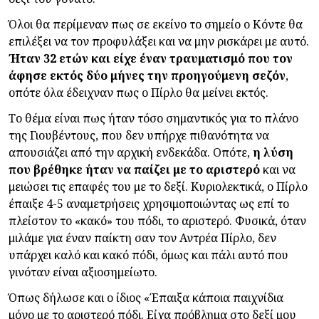
Όλοι θα περίμεναν πως σε εκείνο το σημείο ο Κόντε θα
επιλέξει να τον προφυλάξει και να μην ρισκάρει με αυτό.
Ήταν 32 ετών και είχε έναν τραυματισμό που τον
άφησε εκτός δύο μήνες την προηγούμενη σεζόν
,
οπότε όλα έδειχναν πως ο Πίρλο θα μείνει εκτός.
Το θέμα είναι πως ήταν τόσο σημαντικός για το πλάνο
της Γιουβέντους, που δεν υπήρχε πιθανότητα να
απουσιάζει από την αρχική ενδεκάδα. Οπότε,
η λύση
που βρέθηκε ήταν να παίζει με το αριστερό
και να
μειώσει τις επαφές του με το δεξί. Κυριολεκτικά, ο Πίρλο
έπαιξε 4-5 αναμετρήσεις χρησιμοποιώντας ως επί το
πλείστον το «κακό» του πόδι, το αριστερό. Φυσικά, όταν
μιλάμε για έναν παίκτη σαν τον Αντρέα Πίρλο, δεν
υπάρχει καλό και κακό πόδι, όμως και πάλι αυτό που
γινόταν είναι αξιοσημείωτο.
Όπως δήλωσε και ο ίδιος «
Έπαιξα κάποια παιχνίδια
μόνο με το αριστερό πόδι. Είχα πρόβλημα στο δεξί μου