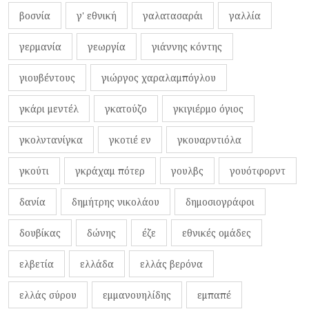
βοσνία
γ' εθνική
γαλατασαράι
γαλλία
γερμανία
γεωργία
γιάννης κόντης
γιουβέντους
γιώργος χαραλαμπόγλου
γκάρι μεντέλ
γκατούζο
γκιγιέρμο όγιος
γκολντανίγκα
γκοτιέ εν
γκουαρντιόλα
γκούτι
γκράχαμ πότερ
γουλβς
γουότφορντ
δανία
δημήτρης νικολάου
δημοσιογράφοι
δουβίκας
δώνης
έζε
εθνικές ομάδες
ελβετία
ελλάδα
ελλάς βερόνα
ελλάς σύρου
εμμανουηλίδης
εμπαπέ