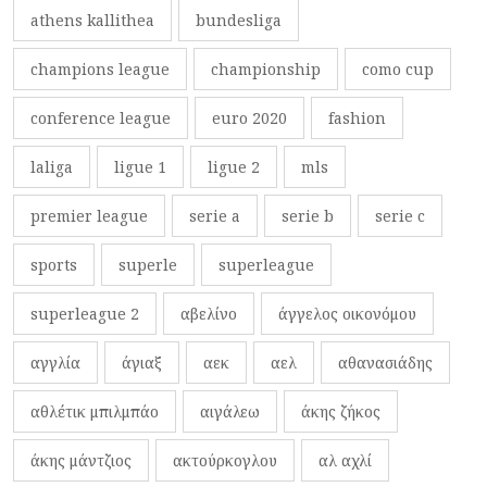
athens kallithea
bundesliga
champions league
championship
como cup
conference league
euro 2020
fashion
laliga
ligue 1
ligue 2
mls
premier league
serie a
serie b
serie c
sports
superle
superleague
superleague 2
αβελίνο
άγγελος οικονόμου
αγγλία
άγιαξ
αεκ
αελ
αθανασιάδης
αθλέτικ μπιλμπάο
αιγάλεω
άκης ζήκος
άκης μάντζιος
ακτούρκογλου
αλ αχλί