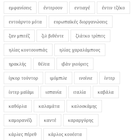
εμφανίσεις
έντερσον
εντιαγέ
έντιν τζέκο
εντοάρντο μότα
ευρωπαϊκές διοργανώσεις
ζαν μπιτέζ
ζιλ βιθέντε
ζλάτκο τρίπιτς
ηλίας κουτσουπιάς
ηλίας χαραλάμπους
ηρακλής
θέλτα
ιβάν γιούριτς
ίγκορ τούντορ
ιμόμπιλε
ινσίνιε
ίντερ
ίντερ μαϊάμι
ισπανία
ιταλία
καβάλα
καθόρλα
καλαμάτα
καλοσκάμης
καμορανέζι
καντέ
καραργύρης
κάρλες πέρεθ
κάρλος κουέστα