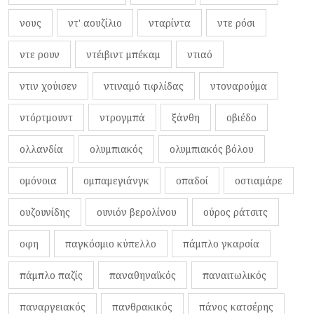
νους
ντ' αουζίλιο
νταρίντα
ντε ρόσι
ντε ρουν
ντέιβιντ μπέκαμ
ντιαό
ντιν χούισεν
ντιναμό τιφλίδας
ντοναρούμα
ντόρτμουντ
ντρογμπά
ξάνθη
οβιέδο
ολλανδία
ολυμπιακός
ολυμπιακός βόλου
ομόνοια
ομπαμεγιάνγκ
οπαδοί
οστιαμάρε
ουζουνίδης
ουνιόν βερολίνου
ούρος ράτσιτς
οφη
παγκόσμιο κύπελλο
πάμπλο γκαρσία
πάμπλο παζίς
παναθηναϊκός
παναιτωλικός
παναργειακός
πανθρακικός
πάνος κατσέρης