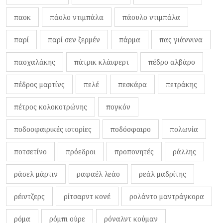
παοκ
πάολο ντιμπάλα
πάουλο ντιμπάλα
παρί
παρί σεν ζερμέν
πάρμα
πας γιάννινα
πασχαλάκης
πάτρικ κλάιφερτ
πέδρο αλβάρο
πέδρος μαρτίνς
πελέ
πεσκάρα
πετράκης
πέτρος κολοκοτρώνης
πογκόν
ποδοσφαιρικές ιστορίες
ποδόσφαιρο
πολωνία
ποτσετίνο
πρόεδροι
προπονητές
ράλλης
ράσελ μάρτιν
ραφαέλ λεάο
ρεάλ μαδρίτης
ρέιντζερς
ρίτσαρντ κονέ
ρολάντο μαντράγκορα
ρόμα
ρόμπι ούρε
ρόναλντ κούμαν