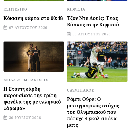
ΕΞΩΤΕΡΙΚΌ
ΚΗΦΙΣΙΆ
Κόκκινη κάρτα στο 00:48
Τζον Ντε Λουίς: Ένας
Βάσκος στην Κηφισιά
07 ΑΥΓΟΎΣΤΟΥ 2026
05 ΑΥΓΟΎΣΤΟΥ 2026
ΜΌΔΑ & ΕΜΦΑΝΊΣΕΙΣ
Η Στουτγκάρδη
ΟΛΥΜΠΙΑΚΌΣ
παρουσίασε την τρίτη
Ρόμπι Ούρε: Ο
φανέλα της με ελληνικό
μεταγραφικός στόχος
«άρωμα»
του Ολυμπιακού που
πέτυχε 4 γκολ σε ένα
30 ΙΟΥΛΊΟΥ 2026
ματς