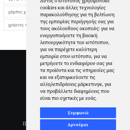
Αυτός ο ιστότοπος χρησιμοποιεί
cookies και άλλες τεχνολογίες
χάμπος χαραλάμπους
χάρι πότερ
παρακολούθησης για τη βελτίωση
της εμπειρίας περιήγησής σας για
χρήστος τζόλης
τους ακόλουθους σκοπούς:
για να
ενεργοποιήσετε τη βασική
λειτουργικότητα του ιστότοπου
,
για να παρέχετε καλύτερη
εμπειρία στον ιστότοπο
,
για να
μετρήσετε το ενδιαφέρον σας για
τα προϊόντα και τις υπηρεσίες μας
και να εξατομικεύσετε τις
αλληλεπιδράσεις μάρκετινγκ
,
για
να προβάλλετε διαφημίσεις που
είναι πιο σχετικές με εσάς
.
Συμφωνώ
Πολιτική Απορρήτου
|
Όροι Χρήσης
|
Αρνούμαι