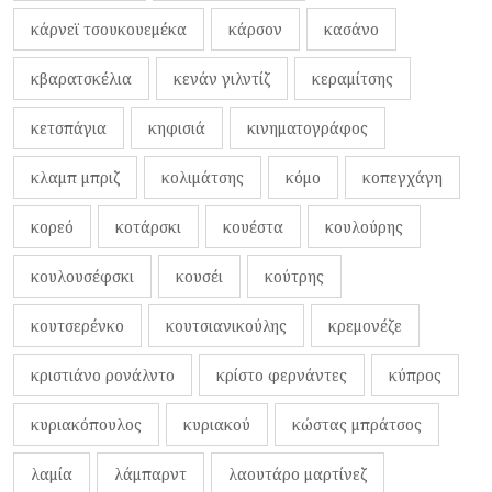
κάρνεϊ τσουκουεμέκα
κάρσον
κασάνο
κβαρατσκέλια
κενάν γιλντίζ
κεραμίτσης
κετσπάγια
κηφισιά
κινηματογράφος
κλαμπ μπριζ
κολιμάτσης
κόμο
κοπεγχάγη
κορεό
κοτάρσκι
κουέστα
κουλούρης
κουλουσέφσκι
κουσέι
κούτρης
κουτσερένκο
κουτσιανικούλης
κρεμονέζε
κριστιάνο ρονάλντο
κρίστο φερνάντες
κύπρος
κυριακόπουλος
κυριακού
κώστας μπράτσος
λαμία
λάμπαρντ
λαουτάρο μαρτίνεζ