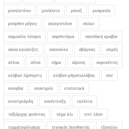
ροναλντίνιο
ρονάλντο
ρόουζ
ρουμανία
ρούμπεν ρέγιες
σαλερνιτάνα
σάλκε
σαμουέλε λόνγκο
σαμπντόρια
σαουδική αραβία
σάσα καλάιτζιτς
σασουόλο
σβάρνας
σειρές
σέλτικ
σένσι
σήμα
σίριους
σιφουέντες
σλόβαν λίμπερετς
σλόβαν μπρατισλάβας
σον
σουηδία
σουντιρόλ
στατιστικά
στουτγκάρδη
συνέντευξη
ταλέντα
ταξιάρχης φούντας
τάχα άλι
τεντ λάσο
τερματοφύλακας
τεχνικός διευθυντής
τζανιόλο