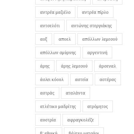
αντρέα μαζιέλο
αντρέα πίρλο
αντσελότι
αντώνης στεργιάκης
αοξ
αποελ
απόλλων λεμεσού
απόλλων σμύρνης
αργεντινή
άρης
άρης λεμεσού
άρσεναλ
άσλει κόουλ
αστεία
αστέρας
αστράς
αταλάντα
ατλέτικο μαδρίτης
ατρόμητος
αυστρία
αφραγκολέζε
β' εθνική
βάλτερ ματσάρι