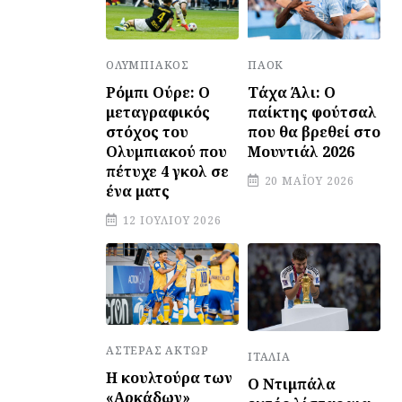
ΠΑΟΚ
ΟΛΥΜΠΙΑΚΌΣ
Τάχα Άλι: Ο
Ρόμπι Ούρε: Ο
παίκτης φούτσαλ
μεταγραφικός
που θα βρεθεί στο
στόχος του
Μουντιάλ 2026
Ολυμπιακού που
πέτυχε 4 γκολ σε
20 ΜΑΪ́ΟΥ 2026
ένα ματς
12 ΙΟΥΛΊΟΥ 2026
ΑΣΤΈΡΑΣ ΆΚΤΩΡ
ΙΤΑΛΊΑ
Η κουλτούρα των
Ο Ντιμπάλα
«Αρκάδων»