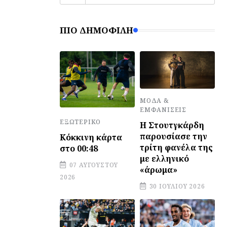
ΠΙΟ ΔΗΜΟΦΙΛΉ
ΜΌΔΑ &
ΕΜΦΑΝΊΣΕΙΣ
ΕΞΩΤΕΡΙΚΌ
Η Στουτγκάρδη
παρουσίασε την
Κόκκινη κάρτα
τρίτη φανέλα της
στο 00:48
με ελληνικό
07 ΑΥΓΟΎΣΤΟΥ
«άρωμα»
2026
30 ΙΟΥΛΊΟΥ 2026