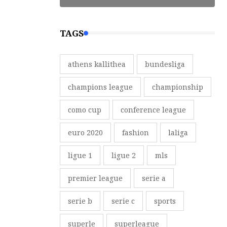
TAGS
athens kallithea
bundesliga
champions league
championship
como cup
conference league
euro 2020
fashion
laliga
ligue 1
ligue 2
mls
premier league
serie a
serie b
serie c
sports
superle
superleague