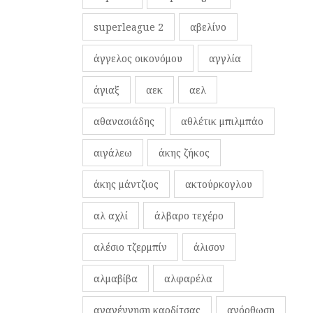
superleague 2
αβελίνο
άγγελος οικονόμου
αγγλία
άγιαξ
αεκ
αελ
αθανασιάδης
αθλέτικ μπιλμπάο
αιγάλεω
άκης ζήκος
άκης μάντζιος
ακτούρκογλου
αλ αχλί
άλβαρο τεχέρο
αλέσιο τζερμπίν
άλισον
αλμαβίβα
αλφαρέλα
αναγέννηση καρδίτσας
ανόρθωση