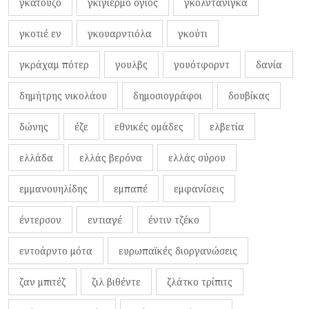
γκατούζο
γκιγιέρμο όγιος
γκολντανίγκα
γκοτιέ εν
γκουαρντιόλα
γκούτι
γκράχαμ πότερ
γουλβς
γουότφορντ
δανία
δημήτρης νικολάου
δημοσιογράφοι
δουβίκας
δώνης
έζε
εθνικές ομάδες
ελβετία
ελλάδα
ελλάς βερόνα
ελλάς σύρου
εμμανουηλίδης
εμπαπέ
εμφανίσεις
έντερσον
εντιαγέ
έντιν τζέκο
εντοάρντο μότα
ευρωπαϊκές διοργανώσεις
ζαν μπιτέζ
ζιλ βιθέντε
ζλάτκο τρίπιτς