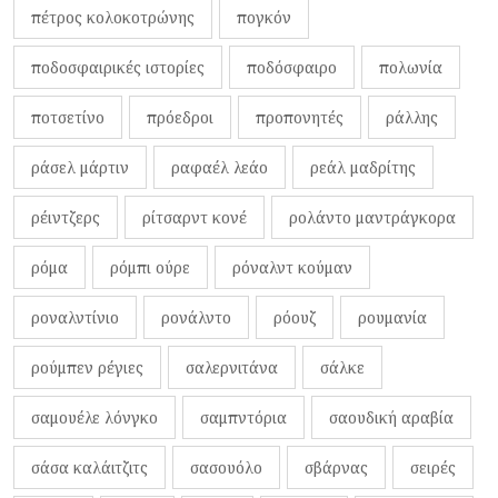
πέτρος κολοκοτρώνης
πογκόν
ποδοσφαιρικές ιστορίες
ποδόσφαιρο
πολωνία
ποτσετίνο
πρόεδροι
προπονητές
ράλλης
ράσελ μάρτιν
ραφαέλ λεάο
ρεάλ μαδρίτης
ρέιντζερς
ρίτσαρντ κονέ
ρολάντο μαντράγκορα
ρόμα
ρόμπι ούρε
ρόναλντ κούμαν
ροναλντίνιο
ρονάλντο
ρόουζ
ρουμανία
ρούμπεν ρέγιες
σαλερνιτάνα
σάλκε
σαμουέλε λόνγκο
σαμπντόρια
σαουδική αραβία
σάσα καλάιτζιτς
σασουόλο
σβάρνας
σειρές