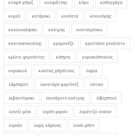
κλαμπ μπριζ
κολιμάτσης
κόμο
κοπεγχάγη
κορεό
κοτάρσκι
κουέστα
κουλούρης
κουλουσέφσκι
κούτρης
κουτσερένκο
κουτσιανικούλης
κρεμονέζε
κριστιάνο ρονάλντο
κρίστο φερνάντες
κύπρος
κυριακόπουλος
κυριακού
κώστας μπράτσος
λαμία
λάμπαρντ
λαουτάρο μαρτίνεζ
λάτσιο
λεβαντόφσκι
λεονάρντο κούτρης
λίβερπουλ
λιονέλ μέσι
λορέν μορόν
λορέντζο ινσίνιε
λοριάν
λορίς κάριους
λουέι μπεν