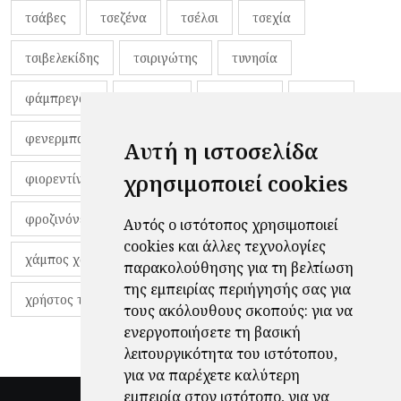
τσάβες
τσεζένα
τσέλσι
τσεχία
τσιβελεκίδης
τσιριγώτης
τυνησία
φάμπρεγας
φανέλες
φαντιγκά
φαρές
φενερμπαχτσέ
φερνάντο τόρες
φίλαθλοι
Αυτή η ιστοσελίδα
χρησιμοποιεί cookies
φιορεντίνα
φιρμίνο
φρανκ ντε μπουρ
φροζινόνε
φωκικός
χαβίτο
Αυτός ο ιστότοπος χρησιμοποιεί
cookies και άλλες τεχνολογίες
χάμπος χαραλάμπους
χάρι πότερ
παρακολούθησης για τη βελτίωση
της εμπειρίας περιήγησής σας για
χρήστος τζόλης
τους ακόλουθους σκοπούς:
για να
ενεργοποιήσετε τη βασική
λειτουργικότητα του ιστότοπου
,
για να παρέχετε καλύτερη
εμπειρία στον ιστότοπο
,
για να