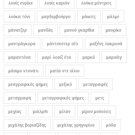
λουίς ενρίκε
λουίς καριόν
λούκα μόντριτς
λούκα τόνι
μαγδεμβούργο
μάικιτς
μάλμε
μάνατζερ
μανδάς
μανού γκαρθία
μανρίκε
μαντράγκορα
μάντσεστερ σίτι
μαξένς λακρουά
μαραντόνα
μαρί-λουίζ έτα
μαρκό
μαρσέιγ
μάσιμο ντονάτι
ματία ντε σίλιο
μεαγραφικές φήμες
μεξικό
μεταγραφές
μεταγραφή
μεταγραφικές φήμες
μετς
μεχίας
μιάλμπι
μίλαν
μίρον μούσλιτς
μιχάλης βοριαζίδης
μιχάλης γρηγορίου
μόδα