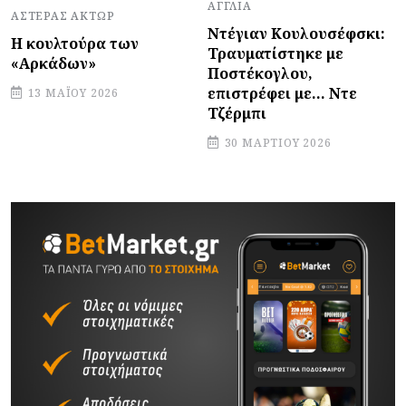
ΑΓΓΛΊΑ
ΑΣΤΈΡΑΣ ΆΚΤΩΡ
Ντέγιαν Κουλουσέφσκι:
Η κουλτούρα των
Τραυματίστηκε με
«Αρκάδων»
Ποστέκογλου,
επιστρέφει με... Ντε
13 ΜΑΪ́ΟΥ 2026
Τζέρμπι
30 ΜΑΡΤΊΟΥ 2026