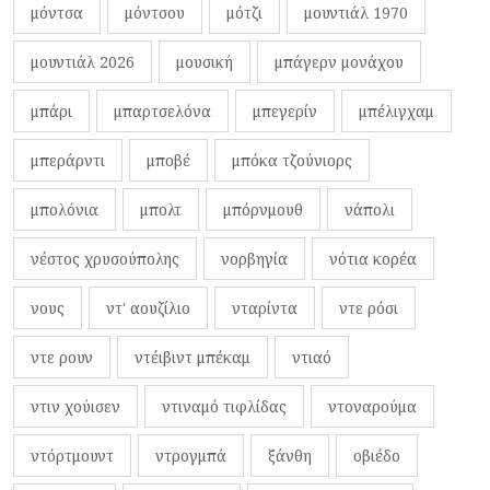
μόντσα
μόντσου
μότζι
μουντιάλ 1970
μουντιάλ 2026
μουσική
μπάγερν μονάχου
μπάρι
μπαρτσελόνα
μπεγερίν
μπέλιγχαμ
μπεράρντι
μποβέ
μπόκα τζούνιορς
μπολόνια
μπολτ
μπόρνμουθ
νάπολι
νέστος χρυσούπολης
νορβηγία
νότια κορέα
νους
ντ' αουζίλιο
νταρίντα
ντε ρόσι
ντε ρουν
ντέιβιντ μπέκαμ
ντιαό
ντιν χούισεν
ντιναμό τιφλίδας
ντοναρούμα
ντόρτμουντ
ντρογμπά
ξάνθη
οβιέδο