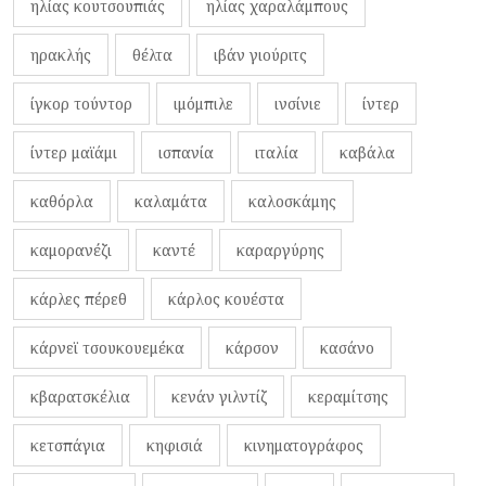
ηλίας κουτσουπιάς
ηλίας χαραλάμπους
ηρακλής
θέλτα
ιβάν γιούριτς
ίγκορ τούντορ
ιμόμπιλε
ινσίνιε
ίντερ
ίντερ μαϊάμι
ισπανία
ιταλία
καβάλα
καθόρλα
καλαμάτα
καλοσκάμης
καμορανέζι
καντέ
καραργύρης
κάρλες πέρεθ
κάρλος κουέστα
κάρνεϊ τσουκουεμέκα
κάρσον
κασάνο
κβαρατσκέλια
κενάν γιλντίζ
κεραμίτσης
κετσπάγια
κηφισιά
κινηματογράφος