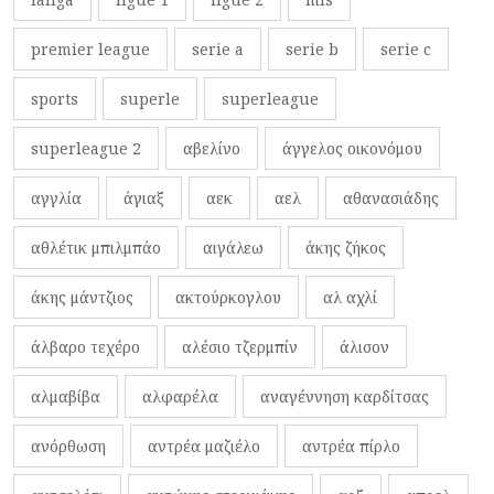
premier league
serie a
serie b
serie c
sports
superle
superleague
superleague 2
αβελίνο
άγγελος οικονόμου
αγγλία
άγιαξ
αεκ
αελ
αθανασιάδης
αθλέτικ μπιλμπάο
αιγάλεω
άκης ζήκος
άκης μάντζιος
ακτούρκογλου
αλ αχλί
άλβαρο τεχέρο
αλέσιο τζερμπίν
άλισον
αλμαβίβα
αλφαρέλα
αναγέννηση καρδίτσας
ανόρθωση
αντρέα μαζιέλο
αντρέα πίρλο