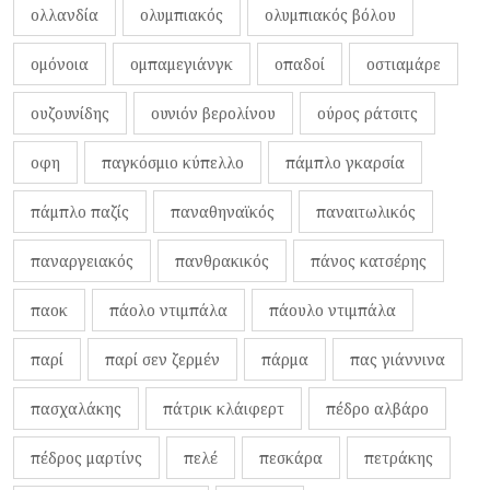
ολλανδία
ολυμπιακός
ολυμπιακός βόλου
ομόνοια
ομπαμεγιάνγκ
οπαδοί
οστιαμάρε
ουζουνίδης
ουνιόν βερολίνου
ούρος ράτσιτς
οφη
παγκόσμιο κύπελλο
πάμπλο γκαρσία
πάμπλο παζίς
παναθηναϊκός
παναιτωλικός
παναργειακός
πανθρακικός
πάνος κατσέρης
παοκ
πάολο ντιμπάλα
πάουλο ντιμπάλα
παρί
παρί σεν ζερμέν
πάρμα
πας γιάννινα
πασχαλάκης
πάτρικ κλάιφερτ
πέδρο αλβάρο
πέδρος μαρτίνς
πελέ
πεσκάρα
πετράκης