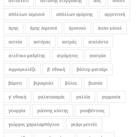
αντσελότι
αντώνης στεργιάκης
αοξ
αποελ
απόλλων λεμεσού
απόλλων σμύρνης
αργεντινή
άρης
άρης λεμεσού
άρσεναλ
άσλει κόουλ
αστεία
αστέρας
αστράς
αταλάντα
ατλέτικο μαδρίτης
ατρόμητος
αυστρία
αφραγκολέζε
β' εθνική
βάλτερ ματσάρι
βάρντι
βιγιαρεάλ
βόλος
βοσνία
γ' εθνική
γαλατασαράι
γαλλία
γερμανία
γεωργία
γιάννης κόντης
γιουβέντους
γιώργος χαραλαμπόγλου
γκάρι μεντέλ