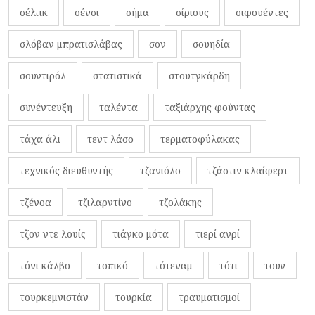
σέλτικ
σένσι
σήμα
σίριους
σιφουέντες
σλόβαν μπρατισλάβας
σον
σουηδία
σουντιρόλ
στατιστικά
στουτγκάρδη
συνέντευξη
ταλέντα
ταξιάρχης φούντας
τάχα άλι
τεντ λάσο
τερματοφύλακας
τεχνικός διευθυντής
τζανιόλο
τζάστιν κλαίφερτ
τζένοα
τζιλαρντίνο
τζολάκης
τζον ντε λουίς
τιάγκο μότα
τιερί ανρί
τόνι κάλβο
τοπικό
τότεναμ
τότι
τουν
τουρκεμνιστάν
τουρκία
τραυματισμοί