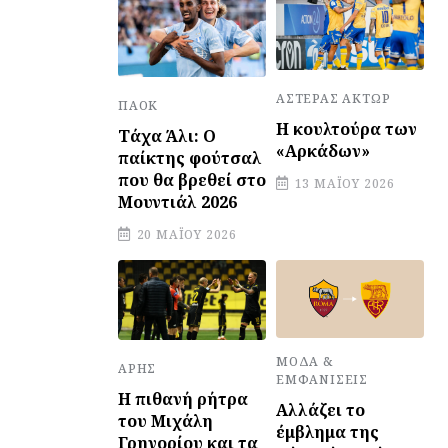
ΑΣΤΈΡΑΣ ΆΚΤΩΡ
ΠΑΟΚ
Η κουλτούρα των
Τάχα Άλι: Ο
«Αρκάδων»
παίκτης φούτσαλ
που θα βρεθεί στο
13 ΜΑΪ́ΟΥ 2026
Μουντιάλ 2026
20 ΜΑΪ́ΟΥ 2026
ΜΌΔΑ &
ΆΡΗΣ
ΕΜΦΑΝΊΣΕΙΣ
Η πιθανή ρήτρα
Αλλάζει το
του Μιχάλη
έμβλημα της
Γρηγορίου και τα