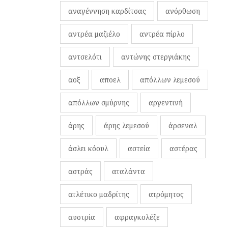
αναγέννηση καρδίτσας
ανόρθωση
αντρέα μαζιέλο
αντρέα πίρλο
αντσελότι
αντώνης στεργιάκης
αοξ
αποελ
απόλλων λεμεσού
απόλλων σμύρνης
αργεντινή
άρης
άρης λεμεσού
άρσεναλ
άσλει κόουλ
αστεία
αστέρας
αστράς
αταλάντα
ατλέτικο μαδρίτης
ατρόμητος
αυστρία
αφραγκολέζε