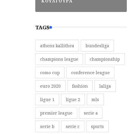
ΚΟΥΛΤΟΥΡΑ
TAGS
athens kallithea
bundesliga
champions league
championship
como cup
conference league
euro 2020
fashion
laliga
ligue 1
ligue 2
mls
premier league
serie a
serie b
serie c
sports