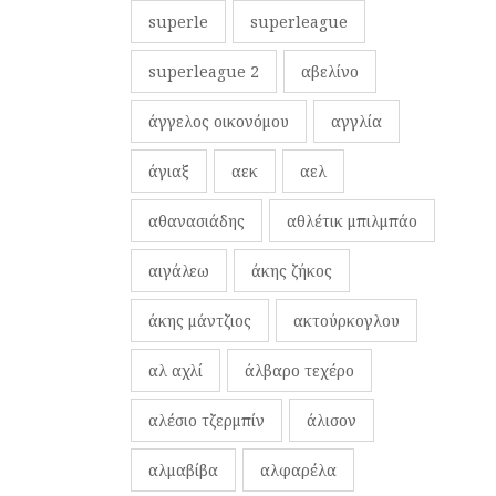
superle
superleague
superleague 2
αβελίνο
άγγελος οικονόμου
αγγλία
άγιαξ
αεκ
αελ
αθανασιάδης
αθλέτικ μπιλμπάο
αιγάλεω
άκης ζήκος
άκης μάντζιος
ακτούρκογλου
αλ αχλί
άλβαρο τεχέρο
αλέσιο τζερμπίν
άλισον
αλμαβίβα
αλφαρέλα