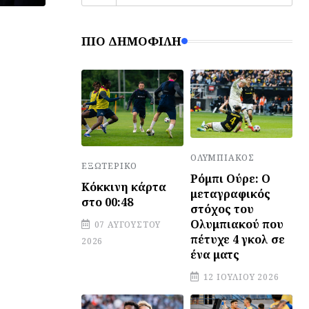
ΠΙΟ ΔΗΜΟΦΙΛΉ
ΟΛΥΜΠΙΑΚΌΣ
ΕΞΩΤΕΡΙΚΌ
Ρόμπι Ούρε: Ο
Κόκκινη κάρτα
μεταγραφικός
στο 00:48
στόχος του
Ολυμπιακού που
07 ΑΥΓΟΎΣΤΟΥ
πέτυχε 4 γκολ σε
2026
ένα ματς
12 ΙΟΥΛΊΟΥ 2026