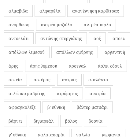
αλμαβίβα
αλφαρέλα
αναγέννηση καρδίτσας
ανόρθωση
αντρέα μαζιέλο
αντρέα πίρλο
αντσελότι
αντώνης στεργιάκης
αοξ
αποελ
απόλλων λεμεσού
απόλλων σμύρνης
αργεντινή
άρης
άρης λεμεσού
άρσεναλ
άσλει κόουλ
αστεία
αστέρας
αστράς
αταλάντα
ατλέτικο μαδρίτης
ατρόμητος
αυστρία
αφραγκολέζε
β' εθνική
βάλτερ ματσάρι
βάρντι
βιγιαρεάλ
βόλος
βοσνία
γ' εθνική
γαλατασαράι
γαλλία
γερμανία