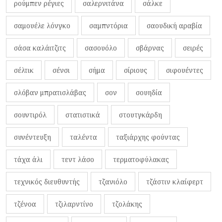
ρούμπεν ρέγιες
σαλερνιτάνα
σάλκε
σαμουέλε λόνγκο
σαμπντόρια
σαουδική αραβία
σάσα καλάιτζιτς
σασουόλο
σβάρνας
σειρές
σέλτικ
σένσι
σήμα
σίριους
σιφουέντες
σλόβαν μπρατισλάβας
σον
σουηδία
σουντιρόλ
στατιστικά
στουτγκάρδη
συνέντευξη
ταλέντα
ταξιάρχης φούντας
τάχα άλι
τεντ λάσο
τερματοφύλακας
τεχνικός διευθυντής
τζανιόλο
τζάστιν κλαίφερτ
τζένοα
τζιλαρντίνο
τζολάκης