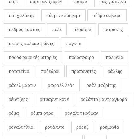
παρί
παρί σεν ζερμέν
πάρμα
πας γιάννινα
πασχαλάκης
πάτρικ κλάιφερτ
πέδρο αλβάρο
πέδρος μαρτίνς
πελέ
πεσκάρα
πετράκης
πέτρος κολοκοτρώνης
πογκόν
ποδοσφαιρικές ιστορίες
ποδόσφαιρο
πολωνία
ποτσετίνο
πρόεδροι
προπονητές
ράλλης
ράσελ μάρτιν
ραφαέλ λεάο
ρεάλ μαδρίτης
ρέιντζερς
ρίτσαρντ κονέ
ρολάντο μαντράγκορα
ρόμα
ρόμπι ούρε
ρόναλντ κούμαν
ροναλντίνιο
ρονάλντο
ρόουζ
ρουμανία