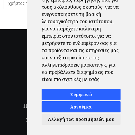
χρήστος τζόλης
τους ακόλουθους σκοπούς:
για να
ενεργοποιήσετε τη βασική
λειτουργικότητα του ιστότοπου
,
για να παρέχετε καλύτερη
εμπειρία στον ιστότοπο
,
για να
μετρήσετε το ενδιαφέρον σας για
τα προϊόντα και τις υπηρεσίες μας
και να εξατομικεύσετε τις
αλληλεπιδράσεις μάρκετινγκ
,
για
να προβάλλετε διαφημίσεις που
είναι πιο σχετικές με εσάς
.
Συμφωνώ
Πολιτική Απορρήτου
|
Όροι Χρήσης
|
Αρνούμαι
Ενημέρωση προτιμήσεων cookies
Αλλαγή των προτιμήσεών μου
2026
© Finale.gr All Rights Reserved