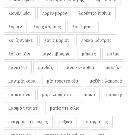
λιονέλ μέσι
λορέν μορόν
λορέντζο ινσίνιε
λοριάν
λορίς κάριους
λουέι μπεν
λουίς ενρίκε
λουίς καριόν
λούκα μόντριτς
λούκα τόνι
μαγδεμβούργο
μάικιτς
μάλμε
μάνατζερ
μανδάς
μανού γκαρθία
μανρίκε
μαντράγκορα
μάντσεστερ σίτι
μαξένς λακρουά
μαραντόνα
μαρί-λουίζ έτα
μαρκό
μαρσέιγ
μάσιμο ντονάτι
ματία ντε σίλιο
μεαγραφικές φήμες
μεξικό
μεταγραφές