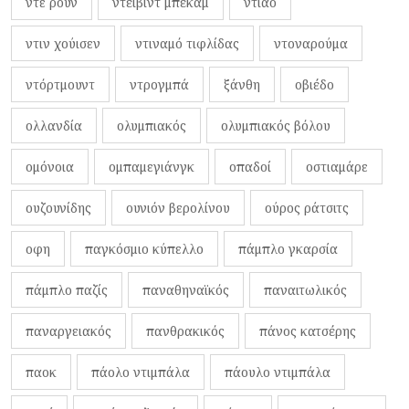
ντε ρουν
ντέιβιντ μπέκαμ
ντιαό
ντιν χούισεν
ντιναμό τιφλίδας
ντοναρούμα
ντόρτμουντ
ντρογμπά
ξάνθη
οβιέδο
ολλανδία
ολυμπιακός
ολυμπιακός βόλου
ομόνοια
ομπαμεγιάνγκ
οπαδοί
οστιαμάρε
ουζουνίδης
ουνιόν βερολίνου
ούρος ράτσιτς
οφη
παγκόσμιο κύπελλο
πάμπλο γκαρσία
πάμπλο παζίς
παναθηναϊκός
παναιτωλικός
παναργειακός
πανθρακικός
πάνος κατσέρης
παοκ
πάολο ντιμπάλα
πάουλο ντιμπάλα