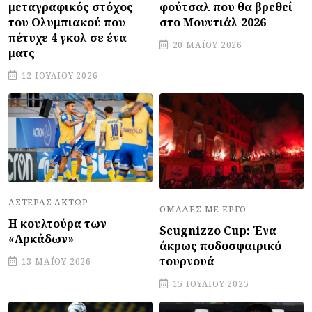
φούτσαλ που θα βρεθεί
μεταγραφικός στόχος
στο Μουντιάλ 2026
του Ολυμπιακού που
πέτυχε 4 γκολ σε ένα
20 ΜΑΪ́ΟΥ 2026
ματς
12 ΙΟΥΛΊΟΥ 2026
ΑΣΤΈΡΑΣ ΆΚΤΩΡ
ΟΜΆΔΕΣ ΜΕ ΈΡΓΟ
Η κουλτούρα των
Scugnizzo Cup: Ένα
«Αρκάδων»
άκρως ποδοσφαιρικό
τουρνουά
13 ΜΑΪ́ΟΥ 2026
15 ΙΟΥΛΊΟΥ 2025