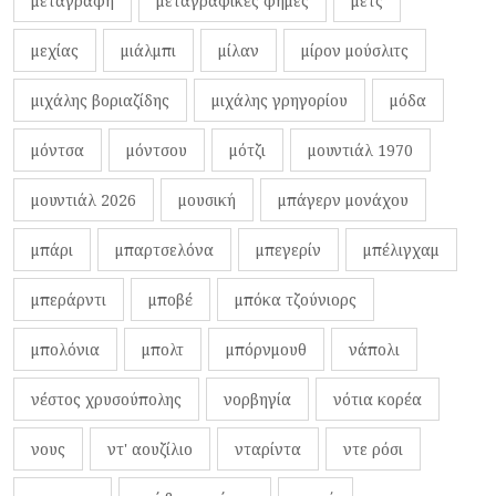
μεταγραφή
μεταγραφικές φήμες
μετς
μεχίας
μιάλμπι
μίλαν
μίρον μούσλιτς
μιχάλης βοριαζίδης
μιχάλης γρηγορίου
μόδα
μόντσα
μόντσου
μότζι
μουντιάλ 1970
μουντιάλ 2026
μουσική
μπάγερν μονάχου
μπάρι
μπαρτσελόνα
μπεγερίν
μπέλιγχαμ
μπεράρντι
μποβέ
μπόκα τζούνιορς
μπολόνια
μπολτ
μπόρνμουθ
νάπολι
νέστος χρυσούπολης
νορβηγία
νότια κορέα
νους
ντ' αουζίλιο
νταρίντα
ντε ρόσι