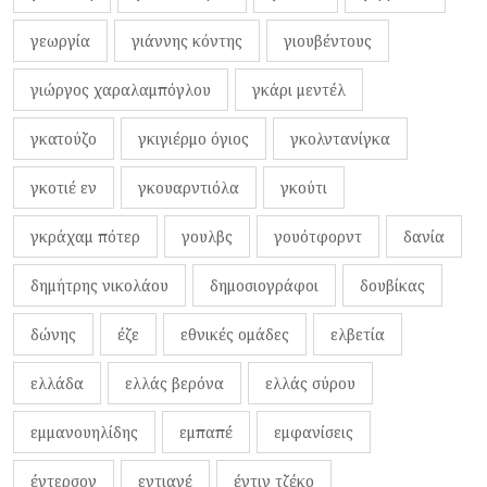
γεωργία
γιάννης κόντης
γιουβέντους
γιώργος χαραλαμπόγλου
γκάρι μεντέλ
γκατούζο
γκιγιέρμο όγιος
γκολντανίγκα
γκοτιέ εν
γκουαρντιόλα
γκούτι
γκράχαμ πότερ
γουλβς
γουότφορντ
δανία
δημήτρης νικολάου
δημοσιογράφοι
δουβίκας
δώνης
έζε
εθνικές ομάδες
ελβετία
ελλάδα
ελλάς βερόνα
ελλάς σύρου
εμμανουηλίδης
εμπαπέ
εμφανίσεις
έντερσον
εντιαγέ
έντιν τζέκο