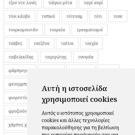
τζον ντε λουίς
τιάγκο μότα
τιερί ανρί
τόνι κάλβο
τοπικό
τότεναμ
τότι
τουν
τουρκεμνιστάν
τουρκία
τραυματισμοί
τσάβες
τσεζένα
τσέλσι
τσεχία
τσιβελεκίδης
τσιριγώτης
τυνησία
φάμπρεγας
φανέλες
φαντιγκά
φαρές
φενερμπαχτσέ
φερνάντο τόρες
φίλαθλοι
Αυτή η ιστοσελίδα
χρησιμοποιεί cookies
φιορεντίνα
φιρμίνο
φρανκ ντε μπουρ
φροζινόνε
φωκικός
χαβίτο
Αυτός ο ιστότοπος χρησιμοποιεί
cookies και άλλες τεχνολογίες
χάμπος χαραλάμπους
χάρι πότερ
παρακολούθησης για τη βελτίωση
της εμπειρίας περιήγησής σας για