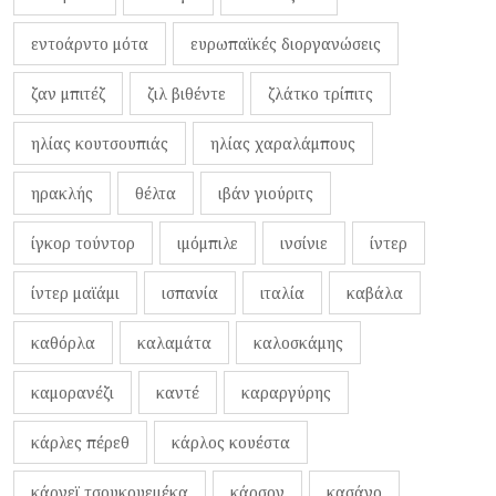
εντοάρντο μότα
ευρωπαϊκές διοργανώσεις
ζαν μπιτέζ
ζιλ βιθέντε
ζλάτκο τρίπιτς
ηλίας κουτσουπιάς
ηλίας χαραλάμπους
ηρακλής
θέλτα
ιβάν γιούριτς
ίγκορ τούντορ
ιμόμπιλε
ινσίνιε
ίντερ
ίντερ μαϊάμι
ισπανία
ιταλία
καβάλα
καθόρλα
καλαμάτα
καλοσκάμης
καμορανέζι
καντέ
καραργύρης
κάρλες πέρεθ
κάρλος κουέστα
κάρνεϊ τσουκουεμέκα
κάρσον
κασάνο