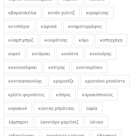
κβαρατσκέλια
κενάν γιλντίζ
κεραμίτσης
κετσπάγια
κηφισιά
κινηματογράφος
κλαμπ μπριζ
κολιμάτσης
κόμο
κοπεγχάγη
κορεό
κοτάρσκι
κουέστα
κουλούρης
κουλουσέφσκι
κούτρης
κουτσερένκο
κουτσιανικούλης
κρεμονέζε
κριστιάνο ρονάλντο
κρίστο φερνάντες
κύπρος
κυριακόπουλος
κυριακού
κώστας μπράτσος
λαμία
λάμπαρντ
λαουτάρο μαρτίνεζ
λάτσιο
λεβαντόφσκι
λεονάρντο κούτρης
λίβερπουλ