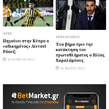
ΆΡΗΣ
ΛΕΒΑΔΕΙΑΚΌΣ
Πηγαίνει στην Κύπρο ο
Ένα βήμα πριν την
«αδικημένος» Λίντσεϊ
κατάκτηση του
Ρόουζ;
πρωταθλήματος ο Ηλίας
10 ΙΟΥΝΊΟΥ 2025
Χαραλάμπους
01 ΜΑΪ́ΟΥ 2025