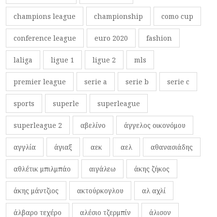
champions league
championship
como cup
conference league
euro 2020
fashion
laliga
ligue 1
ligue 2
mls
premier league
serie a
serie b
serie c
sports
superle
superleague
superleague 2
αβελίνο
άγγελος οικονόμου
αγγλία
άγιαξ
αεκ
αελ
αθανασιάδης
αθλέτικ μπιλμπάο
αιγάλεω
άκης ζήκος
άκης μάντζιος
ακτούρκογλου
αλ αχλί
άλβαρο τεχέρο
αλέσιο τζερμπίν
άλισον