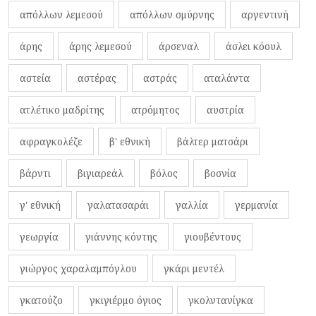
απόλλων λεμεσού
απόλλων σμύρνης
αργεντινή
άρης
άρης λεμεσού
άρσεναλ
άσλει κόουλ
αστεία
αστέρας
αστράς
αταλάντα
ατλέτικο μαδρίτης
ατρόμητος
αυστρία
αφραγκολέζε
β' εθνική
βάλτερ ματσάρι
βάρντι
βιγιαρεάλ
βόλος
βοσνία
γ' εθνική
γαλατασαράι
γαλλία
γερμανία
γεωργία
γιάννης κόντης
γιουβέντους
γιώργος χαραλαμπόγλου
γκάρι μεντέλ
γκατούζο
γκιγιέρμο όγιος
γκολντανίγκα