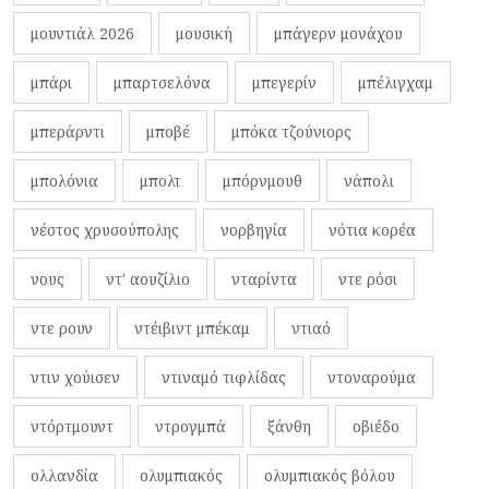
μουντιάλ 2026
μουσική
μπάγερν μονάχου
μπάρι
μπαρτσελόνα
μπεγερίν
μπέλιγχαμ
μπεράρντι
μποβέ
μπόκα τζούνιορς
μπολόνια
μπολτ
μπόρνμουθ
νάπολι
νέστος χρυσούπολης
νορβηγία
νότια κορέα
νους
ντ' αουζίλιο
νταρίντα
ντε ρόσι
ντε ρουν
ντέιβιντ μπέκαμ
ντιαό
ντιν χούισεν
ντιναμό τιφλίδας
ντοναρούμα
ντόρτμουντ
ντρογμπά
ξάνθη
οβιέδο
ολλανδία
ολυμπιακός
ολυμπιακός βόλου