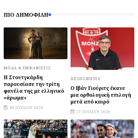
ΠΙΟ ΔΗΜΟΦΙΛΉ
ΜΌΔΑ & ΕΜΦΑΝΊΣΕΙΣ
Η Στουτγκάρδη
ΠΡΟΠΟΝΗΤΈΣ
παρουσίασε την τρίτη
Ο Ιβάν Γιούριτς έκανε
φανέλα της με ελληνικό
μια ορθολογική επιλογή
«άρωμα»
μετά από καιρό
30 ΙΟΥΛΊΟΥ 2026
27 ΙΟΥΛΊΟΥ 2026