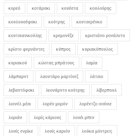
κορεό
κοτάρσκι
κουέστα
κουλούρης
κουλουσέφσκι
κούτρης
κουτσερένκο
κουτσιανικούλης
κρεμονέζε
κριστιάνο ρονάλντο
κρίστο φερνάντες
κύπρος
κυριακόπουλος
κυριακού
κώστας μπράτσος
λαμία
λάμπαρντ
λαουτάρο μαρτίνεζ
λάτσιο
λεβαντόφσκι
λεονάρντο κούτρης
λίβερπουλ
λιονέλ μέσι
λορέν μορόν
λορέντζο ινσίνιε
λοριάν
λορίς κάριους
λουέι μπεν
λουίς ενρίκε
λουίς καριόν
λούκα μόντριτς