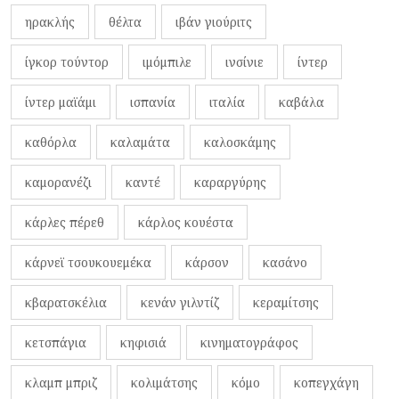
ηρακλής
θέλτα
ιβάν γιούριτς
ίγκορ τούντορ
ιμόμπιλε
ινσίνιε
ίντερ
ίντερ μαϊάμι
ισπανία
ιταλία
καβάλα
καθόρλα
καλαμάτα
καλοσκάμης
καμορανέζι
καντέ
καραργύρης
κάρλες πέρεθ
κάρλος κουέστα
κάρνεϊ τσουκουεμέκα
κάρσον
κασάνο
κβαρατσκέλια
κενάν γιλντίζ
κεραμίτσης
κετσπάγια
κηφισιά
κινηματογράφος
κλαμπ μπριζ
κολιμάτσης
κόμο
κοπεγχάγη