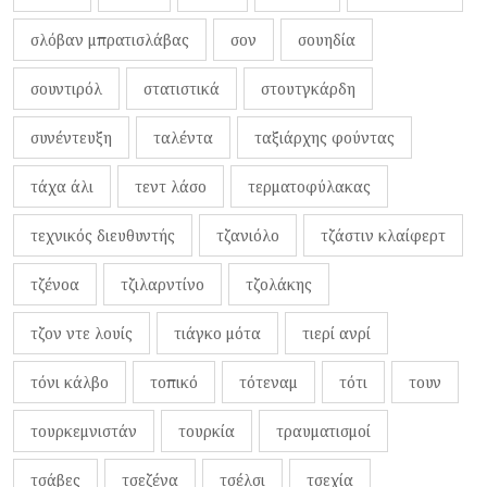
σλόβαν μπρατισλάβας
σον
σουηδία
σουντιρόλ
στατιστικά
στουτγκάρδη
συνέντευξη
ταλέντα
ταξιάρχης φούντας
τάχα άλι
τεντ λάσο
τερματοφύλακας
τεχνικός διευθυντής
τζανιόλο
τζάστιν κλαίφερτ
τζένοα
τζιλαρντίνο
τζολάκης
τζον ντε λουίς
τιάγκο μότα
τιερί ανρί
τόνι κάλβο
τοπικό
τότεναμ
τότι
τουν
τουρκεμνιστάν
τουρκία
τραυματισμοί
τσάβες
τσεζένα
τσέλσι
τσεχία