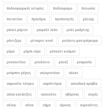
ποδοσφαιρικές ιστορίες
ποδόσφαιρο
πολωνία
ποτσετίνο
πρόεδροι
προπονητές
ράλλης
ράσελ μάρτιν
ραφαέλ λεάο
ρεάλ μαδρίτης
ρέιντζερς
ρίτσαρντ κονέ
ρολάντο μαντράγκορα
ρόμα
ρόμπι ούρε
ρόναλντ κούμαν
ροναλντίνιο
ρονάλντο
ρόουζ
ρουμανία
ρούμπεν ρέγιες
σαλερνιτάνα
σάλκε
σαμουέλε λόνγκο
σαμπντόρια
σαουδική αραβία
σάσα καλάιτζιτς
σασουόλο
σβάρνας
σειρές
σέλτικ
σένσι
σήμα
σίριους
σιφουέντες