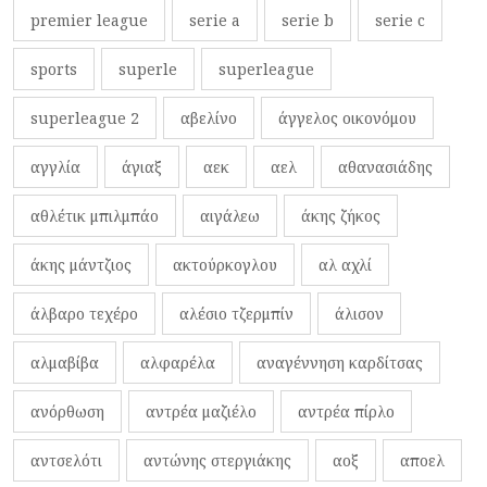
premier league
serie a
serie b
serie c
sports
superle
superleague
superleague 2
αβελίνο
άγγελος οικονόμου
αγγλία
άγιαξ
αεκ
αελ
αθανασιάδης
αθλέτικ μπιλμπάο
αιγάλεω
άκης ζήκος
άκης μάντζιος
ακτούρκογλου
αλ αχλί
άλβαρο τεχέρο
αλέσιο τζερμπίν
άλισον
αλμαβίβα
αλφαρέλα
αναγέννηση καρδίτσας
ανόρθωση
αντρέα μαζιέλο
αντρέα πίρλο
αντσελότι
αντώνης στεργιάκης
αοξ
αποελ