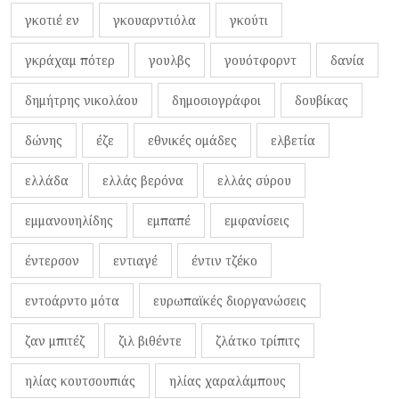
γκοτιέ εν
γκουαρντιόλα
γκούτι
γκράχαμ πότερ
γουλβς
γουότφορντ
δανία
δημήτρης νικολάου
δημοσιογράφοι
δουβίκας
δώνης
έζε
εθνικές ομάδες
ελβετία
ελλάδα
ελλάς βερόνα
ελλάς σύρου
εμμανουηλίδης
εμπαπέ
εμφανίσεις
έντερσον
εντιαγέ
έντιν τζέκο
εντοάρντο μότα
ευρωπαϊκές διοργανώσεις
ζαν μπιτέζ
ζιλ βιθέντε
ζλάτκο τρίπιτς
ηλίας κουτσουπιάς
ηλίας χαραλάμπους