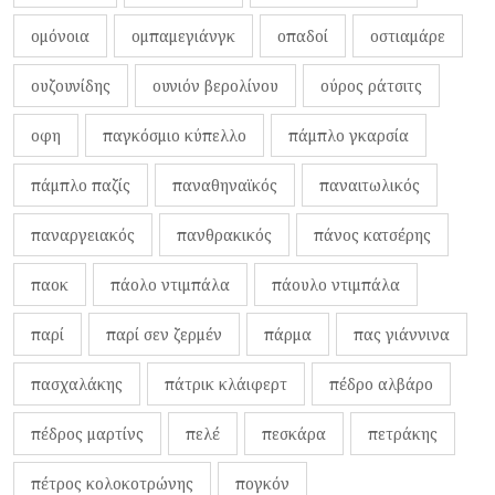
ομόνοια
ομπαμεγιάνγκ
οπαδοί
οστιαμάρε
ουζουνίδης
ουνιόν βερολίνου
ούρος ράτσιτς
οφη
παγκόσμιο κύπελλο
πάμπλο γκαρσία
πάμπλο παζίς
παναθηναϊκός
παναιτωλικός
παναργειακός
πανθρακικός
πάνος κατσέρης
παοκ
πάολο ντιμπάλα
πάουλο ντιμπάλα
παρί
παρί σεν ζερμέν
πάρμα
πας γιάννινα
πασχαλάκης
πάτρικ κλάιφερτ
πέδρο αλβάρο
πέδρος μαρτίνς
πελέ
πεσκάρα
πετράκης
πέτρος κολοκοτρώνης
πογκόν