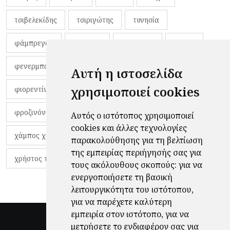
τσιβελεκίδης
τσιριγώτης
τυνησία
φάμπρεγας
φανέλες
φαντιγκά
φαρές
φενερμπαχτσέ
φερνάντο τόρες
φίλαθλοι
Αυτή η ιστοσελίδα
χρησιμοποιεί cookies
φιορεντίνα
φιρμίνο
φρανκ ντε μπουρ
φροζινόνε
φωκικός
χαβίτο
Αυτός ο ιστότοπος χρησιμοποιεί
cookies και άλλες τεχνολογίες
χάμπος χαραλάμπους
χάρι πότερ
παρακολούθησης για τη βελτίωση
της εμπειρίας περιήγησής σας για
χρήστος τζόλης
τους ακόλουθους σκοπούς:
για να
ενεργοποιήσετε τη βασική
λειτουργικότητα του ιστότοπου
,
για να παρέχετε καλύτερη
εμπειρία στον ιστότοπο
,
για να
μετρήσετε το ενδιαφέρον σας για